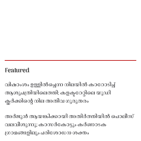
Featured
വിഷാംശം ഉള്ളിൽച്ചെന്ന നിലയിൽ കാറോടിച്ച്
ആശുപത്രിയിലെത്തി; കളക്ടറേറ്റിലെ യുഡി
ക്ലർക്കിൻ്റെ നില അതീവ ഗുരുതരം
അർജുൻ ആയങ്കിക്കായി അതിർത്തിയിൽ പൊലീസ്
വലവീശുന്നു; കാസർകോട്ടും കർണാടക
ഗ്രാമങ്ങളിലും പരിശോധന ശക്തം