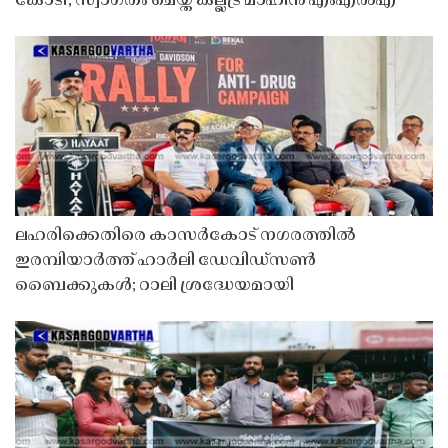
കോടി, സ്വാഗതം ചെയ്ത് കല്ലട്ര മാഹിൻ എംഎൽഎ
ലഹരിക്കെതിരെ കാസർകോട് നഗരത്തിൽ
ഇരമ്പിയാർത്ത് ഹാർലി ഡേവിഡ്‌സൺ
ബൈക്കുകൾ; റാലി ശ്രദ്ധേയമായി