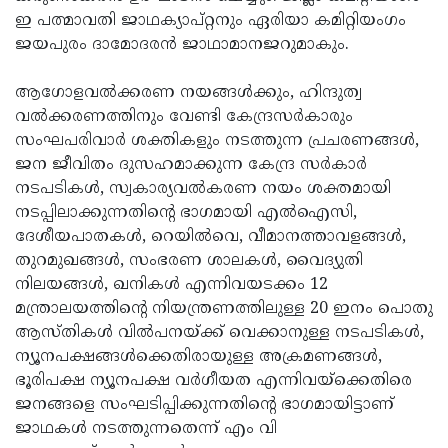
ഇ പത്മാവതി ജാഥക്യാപ്റ്റനും ഏരിയാ കമിറ്റിയംഗം
ജയപുരം ദാമോദരന്‍ ജാഥാമാനജറുമാകും.
ആഗോളവല്‍ക്കരണ നയങ്ങള്‍ക്കും, ഹിന്ദുത്വ
വല്‍ക്കരണത്തിനും വേണ്ടി കേന്ദ്രസര്‍കാരും
സംഘപരിവാര്‍ ശക്തികളും നടത്തുന്ന പ്രചരണങ്ങള്‍,
ജന ജീവിതം ദുസഹമാക്കുന്ന കേന്ദ്ര സര്‍കാര്‍
നടപടികള്‍, സ്വകാര്യവല്‍കരണ നയം ശക്തമായി
നടപ്പിലാക്കുന്നതിന്റെ ഭാഗമായി എല്‍ഐസി,
ദേശീയപാതകള്‍, റെയില്‍വെ, വീമാനത്താവളങ്ങള്‍,
തുറമുഖങ്ങള്‍, സംഭരണ ശാലകള്‍, വൈദ്യുതി
നിലയങ്ങള്‍, ഖനികള്‍ എന്നിവയടക്കം 12
മന്ത്രാലയത്തിന്റെ നിയന്ത്രണത്തിലുള്ള 20 ഇനം പൊതു
ആസ്തികള്‍ വില്‍പനയ്ക്ക് വെക്കാനുള്ള നടപടികള്‍,
ന്യൂനപക്ഷങ്ങള്‍ക്കെതിരായുള്ള അക്രമണങ്ങള്‍,
ഭൂരിപക്ഷ ന്യൂനപക്ഷ വര്‍ഗീയത എന്നിവയ്ക്കെതിരെ
ജനങ്ങളെ സംഘടിപ്പിക്കുന്നതിന്റെ ഭാഗമായിട്ടാണ്
ജാഥകള്‍ നടത്തുന്നതെന്ന് എം വി