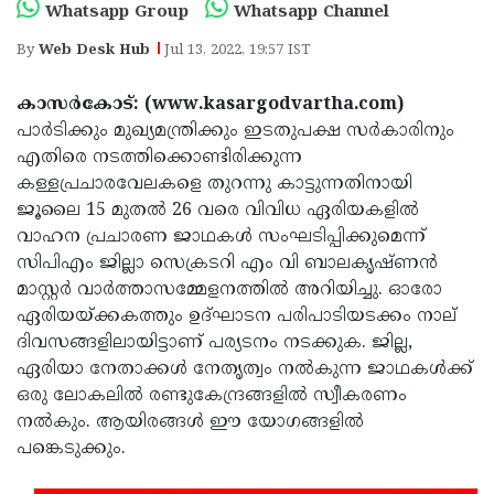
Election
Maha
Whatsapp Group
Whatsapp Channel
Shivarathri
International
By
Web Desk Hub
Jul 13, 2022, 19:57 IST
Women's
Anti-
കാസര്‍കോട്: (www.kasargodvartha.com)
Day
Drug
Attukal
പാര്‍ടിക്കും മുഖ്യമന്ത്രിക്കും ഇടതുപക്ഷ സര്‍കാരിനും
എതിരെ നടത്തിക്കൊണ്ടിരിക്കുന്ന
Campaign
Pongala
Holi
കള്ളപ്രചാരവേലകളെ തുറന്നു കാട്ടുന്നതിനായി
2025
2025
IPL
ജൂലൈ 15 മുതല്‍ 26 വരെ വിവിധ ഏരിയകളില്‍
വാഹന പ്രചാരണ ജാഥകള്‍ സംഘടിപ്പിക്കുമെന്ന്
2025
Eid
സിപിഎം ജില്ലാ സെക്രടറി എം വി ബാലകൃഷ്ണന്‍
Al-
Waqf
മാസ്റ്റര്‍ വാര്‍ത്താസമ്മേളനത്തില്‍ അറിയിച്ചു. ഓരോ
ഏരിയയ്ക്കകത്തും ഉദ്ഘാടന പരിപാടിയടക്കം നാല്
Fitr
Bill
Vishu
ദിവസങ്ങളിലായിട്ടാണ് പര്യടനം നടക്കുക. ജില്ല,
2025
Controversy
Festival
Good
ഏരിയാ നേതാക്കള്‍ നേതൃത്വം നല്‍കുന്ന ജാഥകള്‍ക്ക്
ഒരു ലോകലില്‍ രണ്ടുകേന്ദ്രങ്ങളില്‍ സ്വീകരണം
2025
Friday
Easter
നല്‍കും. ആയിരങ്ങള്‍ ഈ യോഗങ്ങളില്‍
Observance
Sunday
By-
പങ്കെടുക്കും.
2025
2025
Election
Bihar