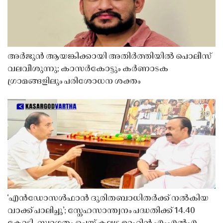
അർജുൻ ആയങ്കിക്കായി അതിർത്തിയിൽ പൊലീസ്
വലവീശുന്നു; കാസർകോട്ടും കർണാടക
ഗ്രാമങ്ങളിലും പരിശോധന ശക്തം
‘എൻഡോസൾഫാൻ ദുരിതബാധിതർക്ക് നൽകിയ
വാക്ക് പാലിച്ചു’; സ്നേഹസാന്ത്വനം പദ്ധതിക്ക് 14.40