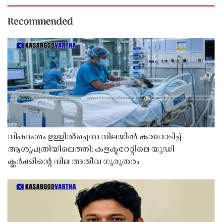
Recommended
വിഷാംശം ഉള്ളിൽച്ചെന്ന നിലയിൽ കാറോടിച്ച്
ആശുപത്രിയിലെത്തി; കളക്ടറേറ്റിലെ യുഡി
ക്ലർക്കിൻ്റെ നില അതീവ ഗുരുതരം