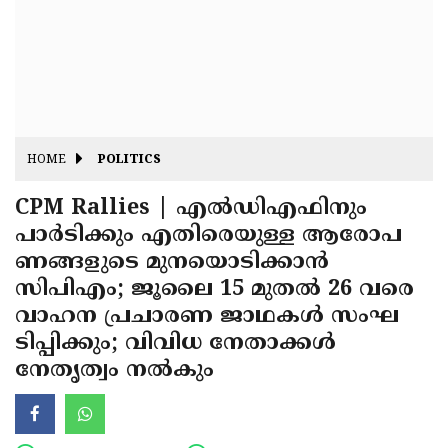
Fitr
May
Day
Eid
Al
Independence
Ad'ha
Day
Onam
HOME
POLITICS
J&K
State
CPM Rallies | എല്‍ഡിഎഫിനും
Haryana
പാര്‍ടിക്കും എതിരെയുള്ള ആരോപ
Assembly
State
Diwali
ണങ്ങളുടെ മുനയൊടിക്കാൻ
Elections
Assembly
Christmas
സിപിഎം; ജൂലൈ 15 മുതല്‍ 26 വരെ
Elections
വാഹന പ്രചാരണ ജാഥകള്‍ സംഘ
New-
ടിപ്പിക്കും; വിവിധ നേതാക്കള്‍
Year
Republic
നേതൃത്വം നല്‍കും
Day
Budget
Delhi