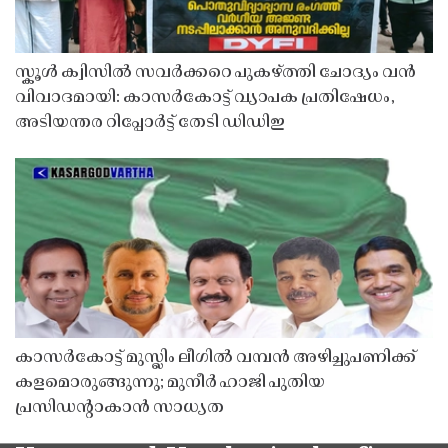
സ്കൂൾ ക്വിസിൽ സവർക്കറെ പുകഴ്ത്തി ചോദ്യം വൻ
വിവാദമായി: കാസർകോട്ട് വ്യാപക പ്രതിഷേധം,
അടിയന്തര റിപ്പോർട്ട് തേടി ഡിഡിഇ
കാസർകോട്ട് മുസ്ലിം ലീഗിൽ വമ്പൻ അഴിച്ചുപണിക്ക്
കളമൊരുങ്ങുന്നു; മുനീർ ഹാജി പുതിയ
പ്രസിഡൻ്റാകാൻ സാധ്യത