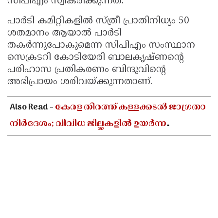
സിപിഎം സ്വീകരിക്കുന്നത്.
Updates
Assembly
Kerala
പാര്‍ടി കമിറ്റികളില്‍ സ്ത്രീ പ്രാതിനിധ്യം 50
Polls
Local
Look
ശതമാനം ആയാല്‍ പാര്‍ടി
തകര്‍ന്നുപോകുമെന്ന സിപിഎം സംസ്ഥാന
Body
Back
സെക്രടറി കോടിയേരി ബാലകൃഷ്ണന്റെ
Election
2025
പരിഹാസ പ്രതികരണം ബിന്ദുവിന്റെ
അഭിപ്രായം ശരിവയ്ക്കുന്നതാണ്.
Also Read -
കേരള തീരത്ത് കള്ളക്കടൽ ജാഗ്രതാ
നിർദേശം; വിവിധ ജില്ലകളിൽ ഉയർന്ന
തിരമാലകൾക്കും കടലാക്രമണത്തിന്
സാധ്യത