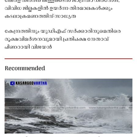
കേരള തീരത്ത് കള്ളക്കടൽ ജാഗ്രതാ നിർദേശം;
വിവിധ ജില്ലകളിൽ ഉയർന്ന തിരമാലകൾക്കും
കടലാക്രമണത്തിന് സാധ്യത
കേന്ദ്രത്തിനും യുഡിഎഫ് സർക്കാരിനുമെതിരെ
രൂക്ഷവിമർശനവുമായി പ്രതിപക്ഷ നേതാവ്
പിണറായി വിജയൻ
Recommended