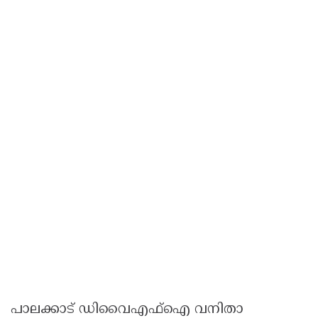
പാലക്കാട് ഡിവൈഎഫ്ഐ വനിതാ