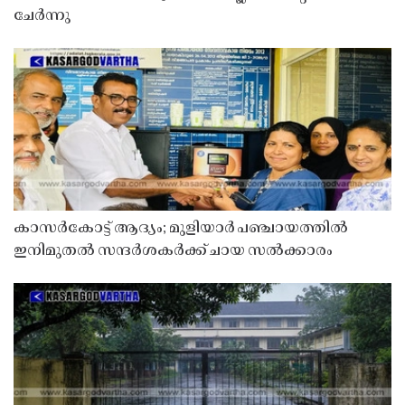
ചേർന്നു
കാസർകോട്ട് ആദ്യം; മുളിയാർ പഞ്ചായത്തിൽ
ഇനിമുതൽ സന്ദർശകർക്ക് ചായ സൽക്കാരം