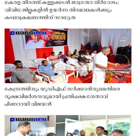
കേരള തീരത്ത് കള്ളക്കടൽ ജാഗ്രതാ നിർദേശം;
വിവിധ ജില്ലകളിൽ ഉയർന്ന തിരമാലകൾക്കും
കടലാക്രമണത്തിന് സാധ്യത
കേന്ദ്രത്തിനും യുഡിഎഫ് സർക്കാരിനുമെതിരെ
രൂക്ഷവിമർശനവുമായി പ്രതിപക്ഷ നേതാവ്
പിണറായി വിജയൻ