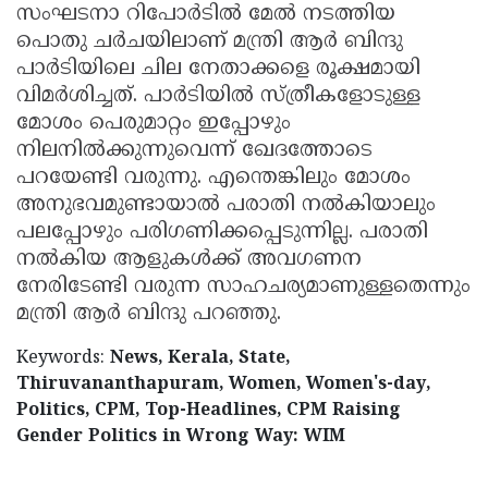
സംഘടനാ റിപോര്‍ടില്‍ മേല്‍ നടത്തിയ
പൊതു ചര്‍ചയിലാണ് മന്ത്രി ആര്‍ ബിന്ദു
പാര്‍ടിയിലെ ചില നേതാക്കളെ രൂക്ഷമായി
വിമര്‍ശിച്ചത്. പാര്‍ടിയില്‍ സ്ത്രീകളോടുള്ള
മോശം പെരുമാറ്റം ഇപ്പോഴും
നിലനില്‍ക്കുന്നുവെന്ന് ഖേദത്തോടെ
പറയേണ്ടി വരുന്നു. എന്തെങ്കിലും മോശം
അനുഭവമുണ്ടായാല്‍ പരാതി നല്‍കിയാലും
പലപ്പോഴും പരിഗണിക്കപ്പെടുന്നില്ല. പരാതി
നല്‍കിയ ആളുകള്‍ക്ക് അവഗണന
നേരിടേണ്ടി വരുന്ന സാഹചര്യമാണുള്ളതെന്നും
മന്ത്രി ആര്‍ ബിന്ദു പറഞ്ഞു.
Keywords:
News, Kerala, State,
Thiruvananthapuram, Women, Women's-day,
Politics, CPM, Top-Headlines, CPM Raising
Gender Politics in Wrong Way: WIM