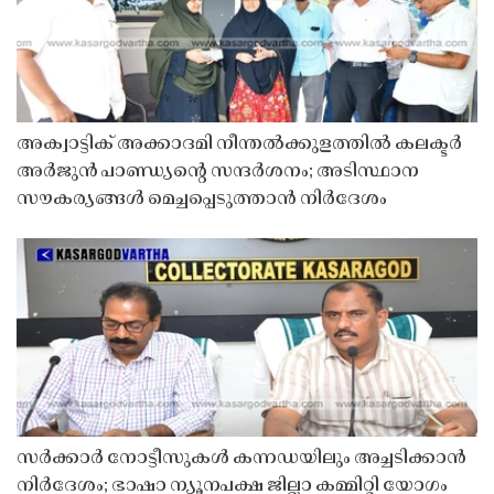
അക്വാട്ടിക് അക്കാദമി നീന്തൽക്കുളത്തിൽ കലക്ടർ
അർജുൻ പാണ്ഡ്യൻ്റെ സന്ദർശനം; അടിസ്ഥാന
സൗകര്യങ്ങൾ മെച്ചപ്പെടുത്താൻ നിർദേശം
സർക്കാർ നോട്ടീസുകൾ കന്നഡയിലും അച്ചടിക്കാൻ
നിർദേശം; ഭാഷാ ന്യൂനപക്ഷ ജില്ലാ കമ്മിറ്റി യോഗം