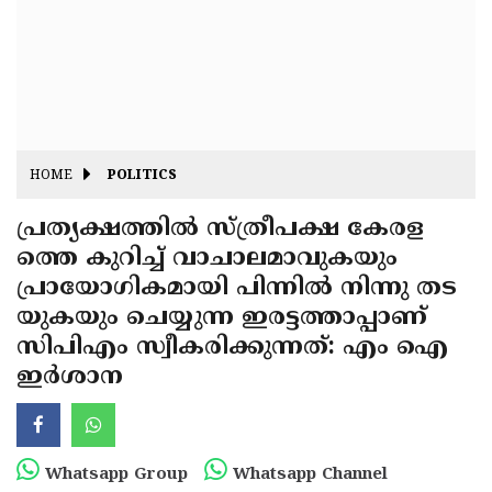
Fitr
May
Day
Eid
Al
Independence
Ad'ha
Day
Onam
HOME
POLITICS
J&K
State
പ്രത്യക്ഷത്തില്‍ സ്ത്രീപക്ഷ കേരള
Haryana
ത്തെ കുറിച്ച് വാചാലമാവുകയും
Assembly
State
Diwali
പ്രായോഗികമായി പിന്നില്‍ നിന്നു തട
Elections
Assembly
Christmas
യുകയും ചെയ്യുന്ന ഇരട്ടത്താപ്പാണ്
Elections
സിപിഎം സ്വീകരിക്കുന്നത്: എം ഐ
New-
ഇര്‍ശാന
Year
Republic
Day
Budget
Delhi
Whatsapp Group
Whatsapp Channel