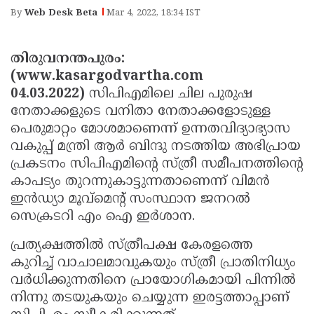
Election
Maha
By
Web Desk Beta
Mar 4, 2022, 18:34 IST
Shivarathri
International
Women's
Anti-
തിരുവനന്തപുരം:
(www.kasargodvartha.com
Day
Drug
Attukal
04.03.2022)
സിപിഎമിലെ ചില പുരുഷ
Campaign
Pongala
Holi
നേതാക്കളുടെ വനിതാ നേതാക്കളോടുള്ള
പെരുമാറ്റം മോശമാണെന്ന് ഉന്നതവിദ്യാഭ്യാസ
2025
2025
IPL
വകുപ്പ് മന്ത്രി ആര്‍ ബിന്ദു നടത്തിയ അഭിപ്രായ
2025
Eid
പ്രകടനം സിപിഎമിന്റെ സ്ത്രീ സമീപനത്തിന്റെ
കാപട്യം തുറന്നുകാട്ടുന്നതാണെന്ന് വിമന്‍
Al-
Waqf
ഇന്‍ഡ്യാ മൂവ്‌മെന്റ് സംസ്ഥാന ജനറല്‍
Fitr
Bill
Vishu
സെക്രടറി എം ഐ ഇര്‍ശാന.
2025
Controversy
Festival
Good
പ്രത്യക്ഷത്തില്‍ സ്ത്രീപക്ഷ കേരളത്തെ
2025
Friday
Easter
കുറിച്ച് വാചാലമാവുകയും സ്ത്രീ പ്രാതിനിധ്യം
വര്‍ധിക്കുന്നതിനെ പ്രായോഗികമായി പിന്നില്‍
Observance
Sunday
By-
നിന്നു തടയുകയും ചെയ്യുന്ന ഇരട്ടത്താപ്പാണ്
2025
2025
Election
Bihar