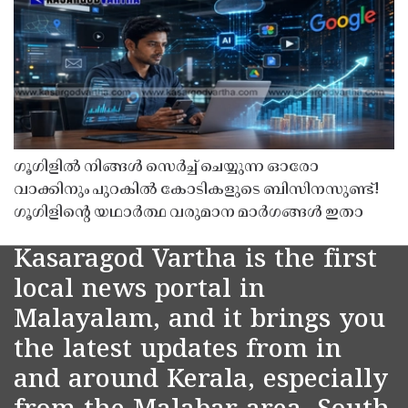
ഗൂഗിളിൽ നിങ്ങൾ സെർച്ച് ചെയ്യുന്ന ഓരോ
വാക്കിനും പുറകിൽ കോടികളുടെ ബിസിനസുണ്ട്!
ഗൂഗിളിന്റെ യഥാർത്ഥ വരുമാന മാർഗങ്ങൾ ഇതാ
Kasaragod Vartha is the first
local news portal in
Malayalam, and it brings you
the latest updates from in
and around Kerala, especially