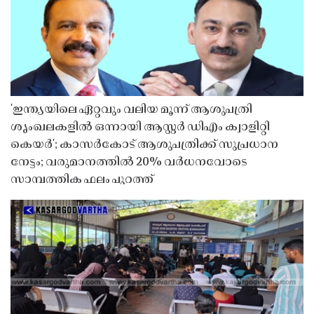
'ഇന്ത്യയിലെ ഏറ്റവും വലിയ മൂന്ന് ആശുപത്രി
ശൃംഖലകളിൽ ഒന്നായി ആസ്റ്റർ ഡിഎം ക്വാളിറ്റി
കെയർ'; കാസർകോട് ആശുപത്രിക്ക് സുപ്രധാന
നേട്ടം; വരുമാനത്തിൽ 20% വർധനവോടെ
സാമ്പത്തിക ഫലം പുറത്ത്