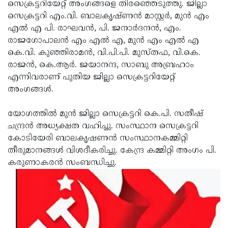
Election
സെക്രട്ടറിയേറ്റ് അംഗങ്ങളെ തിരഞ്ഞെടുത്തു. ജില്ലാ
Maha
സെക്രട്ടറി എം.വി. ബാലകൃഷ്ണന്‍ മാസ്റ്റര്‍, മുന്‍ എം
Shivarathri
International
എല്‍ എ പി. രാഘവന്‍, പി. ജനാര്‍ദനന്‍, എം.
Women's
രാജഗോപാലന്‍ എം എല്‍ എ, മുന്‍ എം എല്‍ എ
Anti-
കെ.വി. കുഞ്ഞിരാമന്‍, വി.പി.പി. മുസ്തഫ, വി.കെ.
Day
Drug
Attukal
രാജന്‍, കെ.ആര്‍. ജയാനന്ദ, സാബു അബ്രഹാം
Campaign
Pongala
എന്നിവരാണ് പുതിയ ജില്ലാ സെക്രട്ടറിയേറ്റ്
Holi
അംഗങ്ങള്‍.
2025
2025
IPL
2025
യോഗത്തില്‍ മുന്‍ ജില്ലാ സെക്രട്ടറി കെ.പി. സതീഷ്
Eid
ചന്ദ്രന്‍ അധ്യക്ഷത വഹിച്ചു. സംസ്ഥാന സെക്രട്ടറി
Al-
Waqf
കോടിയേരി ബാലകൃഷണന്‍ സംസ്ഥാനകമ്മിറ്റി
Fitr
Bill
തീരുമാനങ്ങള്‍ വിശദീകരിച്ചു. കേന്ദ്ര കമ്മിറ്റി അംഗം പി.
Vishu
കരുണാകരന്‍ സംബന്ധിച്ചു.
2025
Controversy
Festival
Good
2025
Friday
Easter
Observance
Sunday
By-
2025
2025
Election
Bihar