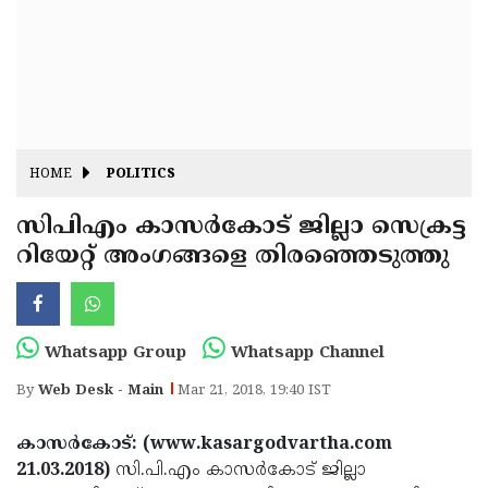
Fitr
May
Day
Eid
Al
Independence
Ad'ha
Day
Onam
HOME
POLITICS
J&K
State
സിപിഎം കാസര്‍കോട് ജില്ലാ സെക്രട്ട
Haryana
റിയേറ്റ് അംഗങ്ങളെ തിരഞ്ഞെടുത്തു
Assembly
State
Diwali
Elections
Assembly
Christmas
Elections
New-
Whatsapp Group
Whatsapp Channel
Year
Republic
By
Web Desk - Main
Mar 21, 2018, 19:40 IST
Day
Budget
കാസര്‍കോട്: (www.kasargodvartha.com
Delhi
21.03.2018)
സി.പി.എം കാസര്‍കോട് ജില്ലാ