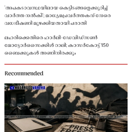
'അപകടാവസ്ഥയിലായ കെട്ടിടങ്ങളെക്കുറിച്ച്
വാർത്ത നൽകി'; മാധ്യമപ്രവർത്തകന് നേരെ
വധഭീഷണി മുഴക്കിയതായി പരാതി
ലഹരിക്കെതിരെ ഹാർലി-ഡേവിഡ്‌സൺ
മോട്ടോർസൈക്കിൾ റാലി; കാസർകോട്ട് 150
ബൈക്കുകൾ അണിനിരക്കും
Recommended