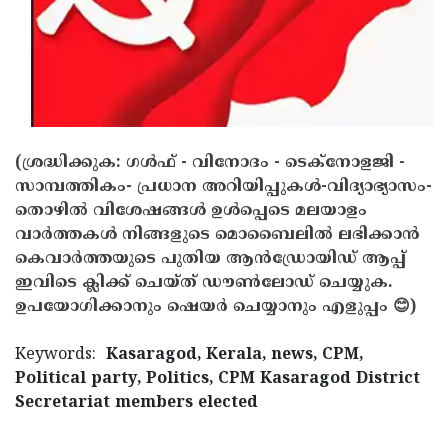
Updates
Assembly
Kerala
Polls
Local
Look
Body
Back
Election
2025
(ശ്രദ്ധിക്കുക: ഗൾഫ് - വിനോദം - ടെക്നോളജി -
സാമ്പത്തികം- പ്രധാന അറിയിപ്പുകൾ-വിദ്യാഭ്യാസം-
തൊഴിൽ വിശേഷങ്ങൾ ഉൾപ്പെടെ മലയാളം
വാർത്തകൾ നിങ്ങളുടെ മൊബൈലിൽ ലഭിക്കാൻ
കെവാർത്തയുടെ പുതിയ ആൻഡ്രോയിഡ് ആപ്പ്
ഇവിടെ ക്ലിക്ക് ചെയ്ത് ഡൗൺലോഡ് ചെയ്യുക.
ഉപയോഗിക്കാനും ഷെയർ ചെയ്യാനും എളുപ്പം 😊)
Keywords:
Kasaragod, Kerala, news, CPM,
Political party, Politics, CPM Kasaragod District
Secretariat members elected
< !- START disable copy paste -->