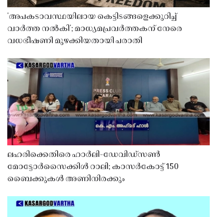
'അപകടാവസ്ഥയിലായ കെട്ടിടങ്ങളെക്കുറിച്ച്
വാർത്ത നൽകി'; മാധ്യമപ്രവർത്തകന് നേരെ
വധഭീഷണി മുഴക്കിയതായി പരാതി
ലഹരിക്കെതിരെ ഹാർലി-ഡേവിഡ്‌സൺ
മോട്ടോർസൈക്കിൾ റാലി; കാസർകോട്ട് 150
ബൈക്കുകൾ അണിനിരക്കും