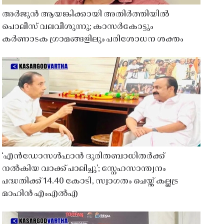
അർജുൻ ആയങ്കിക്കായി അതിർത്തിയിൽ
പൊലീസ് വലവീശുന്നു; കാസർകോട്ടും
കർണാടക ഗ്രാമങ്ങളിലും പരിശോധന ശക്തം
‘എൻഡോസൾഫാൻ ദുരിതബാധിതർക്ക്
നൽകിയ വാക്ക് പാലിച്ചു’; സ്നേഹസാന്ത്വനം
പദ്ധതിക്ക് 14.40 കോടി, സ്വാഗതം ചെയ്ത് കല്ലട്ര
മാഹിൻ എംഎൽഎ