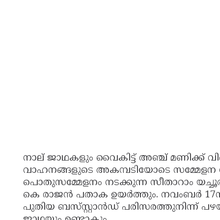
നാല് ജാഥകളും വൈകിട്ട് അഞ്ച് മണിക്ക് വ
വാഹനങ്ങളുടെ അകമ്പടിയോടെ സമ്മേളന നഗര
പൊതുസമ്മേളനം നടക്കുന്ന സീതാറാം യച
കെ രാജൻ പതാക ഉയർത്തും. നവംബർ 17ന് 
പുതിയ ബസ്‌സ്റ്റാൻഡ് പരിസരത്തുനിന്ന് പഴ
ജാഥയും ഉണ്ടാകും.