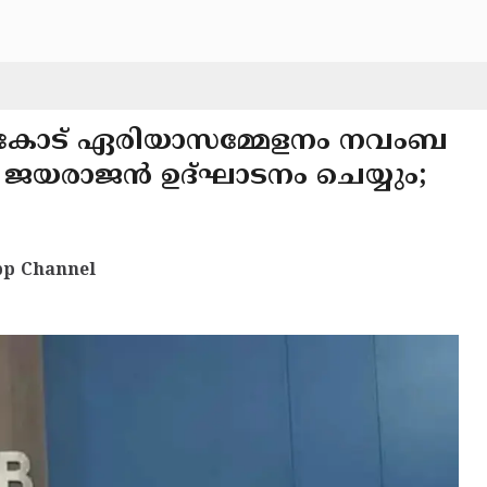
ർകോട് ഏരിയാസമ്മേളനം നവംബ
 ജയരാജൻ ഉദ്ഘാടനം ചെയ്യും;
p Channel