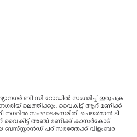
ിദ്യാനഗർ ബി സി റോഡിൽ സംഗമിച്ച് ഇരുചക്ര
ിയിലെത്തിക്കും. വൈകിട്ട് ആറ് മണിക്ക്
്ചൂരി നഗറിൽ സംഘാടകസമിതി ചെയർമാൻ ടി
വൈകിട്ട് അഞ്ച് മണിക്ക് കാസർകോട്
യ ബസ്‌സ്റ്റാൻഡ് പരിസരത്തേക്ക് വിളംബര