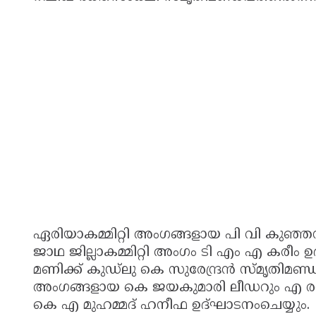
ഏരിയാകമ്മിറ്റി അംഗങ്ങളായ പി വി കുഞ്ഞ
ജാഥ ജില്ലാകമ്മിറ്റി അംഗം ടി എം എ കരീം ഉദ
മണിക്ക് കുഡ്‌ലു കെ സുരേന്ദ്രൻ സ്‌മൃതിമണ്
അംഗങ്ങളായ കെ ജയകുമാരി ലീഡറും എ രവീ
കെ എ മുഹമ്മദ് ഹനീഫ ഉദ്ഘാടനംചെയ്യും.