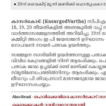
●
20ന് വൈകിട്ട് മൂന്ന് മണിക്ക് പൊതുപ്രകട
കാസർകോട്: (KasargodVartha)
സിപിഎ
18, 19, 20 തീയതികളിൽ അണങ്കൂരിൽ വച്ച് 
വാർത്താസമ്മേളനത്തിൽ അറിയിച്ചു. 19ന് ര
കമ്മിറ്റി അംഗം ഇ പി ജയരാജൻ ഉദ്ഘാടനം 
ഗോപാലൻ നായർ പതാക ഉയർത്തും.
സമ്മേളന നഗരിയിൽ ഉയർത്താനുള്ള പതാക
വിവിധ കേന്ദ്രങ്ങളിൽ നിന്ന് ആരംഭിക്കും
പതാക ജാഥ ഉച്ചയ്ക്ക് രണ്ട് മണിക്ക് കൊല
സ്‌മൃതിമണ്ഡപത്തിൽനിന്നും ആരംഭിക്കും. ഏ
ലീഡറും പി ശിവപ്രസാദ് മാനേജരുമായ ജാഥ ജ
ഉദ്ഘാടനംചെയ്യും.
Also Read -
ലഹരിക്കെതിരെ കാസർകോട് നഗര
ബൈക്കുകൾ; റാലി ശ്രദ്ധേയമായി