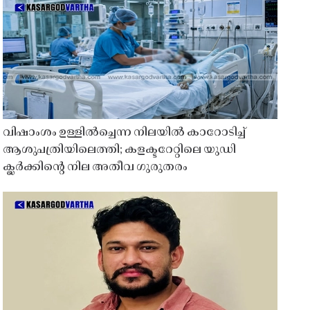
വിഷാംശം ഉള്ളിൽച്ചെന്ന നിലയിൽ കാറോടിച്ച്
ആശുപത്രിയിലെത്തി; കളക്ടറേറ്റിലെ യുഡി
ക്ലർക്കിൻ്റെ നില അതീവ ഗുരുതരം