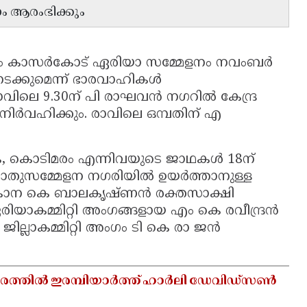
നം ആരംഭിക്കും
ം കാസർകോട് ഏരിയാ സമ്മേളനം നവംബർ
നടക്കുമെന്ന് ഭാരവാഹികൾ
ാവിലെ 9.30ന് പി രാഘവൻ നഗറിൽ കേന്ദ്ര
നിർവഹിക്കും. രാവിലെ ഒമ്പതിന് എ
, കൊടിമരം എന്നിവയുടെ ജാഥകൾ 18ന്
. പൊതുസമ്മേളന നഗരിയിൽ ഉയർത്താനുള്ള
്ലങ്കാന കെ ബാലകൃഷ്ണ‌ൻ രക്തസാക്ഷി
രിയാകമ്മിറ്റി അംഗങ്ങളായ എം കെ രവീന്ദ്രൻ
ില്ലാകമ്മിറ്റി അംഗം ടി കെ രാ ജൻ
ത്തിൽ ഇരമ്പിയാർത്ത് ഹാർലി ഡേവിഡ്‌സൺ