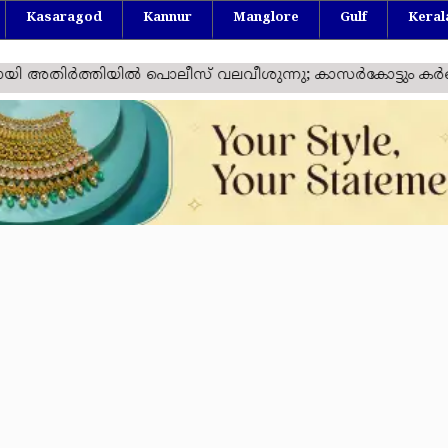
Kasaragod
Kannur
Manglore
Gulf
Keral