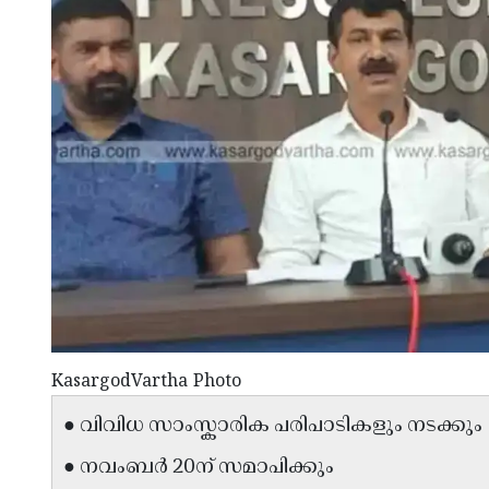
KasargodVartha Photo
● വിവിധ സാംസ്കാരിക പരിപാടികളും നടക്കും
● നവംബർ 20ന് സമാപിക്കും