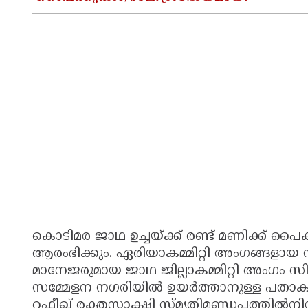
കൊടിമര ജാഥ ഉച്ചയ്ക്ക് രണ്ട് മണിക്ക് പൈക
ആരംഭിക്കും. ഏരിയാകമ്മിറ്റി അംഗങ്ങളാ
മാനേജരുമായ ജാഥ ജില്ലാകമ്മിറ്റി അംഗം സിജ
സമ്മേളന നഗരിയിൽ ഉയർത്താനുള്ള പതാക ജാഥ 
റഫീഖ് രക്തസാക്ഷി സ്‌മൃതിമണ്ഡ‌പത്തിൽനിന