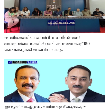
ലഹരിക്കെതിരെ ഹാർലി-ഡേവിഡ്‌സൺ
മോട്ടോർസൈക്കിൾ റാലി; കാസർകോട്ട് 150
ബൈക്കുകൾ അണിനിരക്കും
'ഇന്ത്യയിലെ ഏറ്റവും വലിയ മൂന്ന് ആശുപത്രി