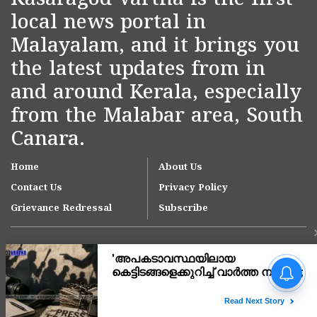
Kasaragod Vartha is the first
local news portal in
Malayalam, and it brings you
the latest updates from in
and around Kerala, especially
from the Malabar area, South
Canara.
Home
About Us
Contact Us
Privacy Policy
Grievance Redressal
Subscribe
'ഇന്ത്യയിലെ ഏറ്റവും വലിയ
മൂന്ന് ആശുപത്രി
ശൃംഖലകളിൽ ഒന്നായി
ആസ്റ്റർ ഡിഎം ക്വാളിറ്റി
Copyright © 2007-
2026
Kasargodvartha