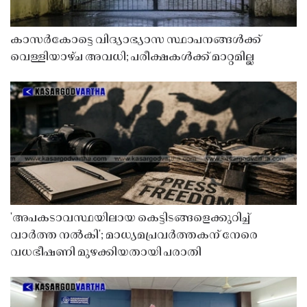
കാസർകോട്ടെ വിദ്യാഭ്യാസ സ്ഥാപനങ്ങൾക്ക്
വെള്ളിയാഴ്ച അവധി; പരീക്ഷകൾക്ക് മാറ്റമില്ല
'അപകടാവസ്ഥയിലായ കെട്ടിടങ്ങളെക്കുറിച്ച്
വാർത്ത നൽകി'; മാധ്യമപ്രവർത്തകന് നേരെ
വധഭീഷണി മുഴക്കിയതായി പരാതി