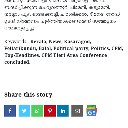
കിനാനൂർ കരിന്തളം പഞ്ചായത്തുകളെ തമ്മിൽ
ബന്ധിപ്പിക്കുന്ന ചെറുവത്തൂർ, ചീമേനി, കടുമേനി,
നല്ലോം പുഴ, ഓടക്കൊല്ലി, ചിറ്റാരിക്കൽ, ഭീമനടി റോഡ്
ഉടൻ നിർമാണം പൂർത്തിയാക്കണമെന്ന്‌ സമ്മേളനം
ആവശ്യപ്പെട്ടു.
Keywords:
Kerala, News, Kasaragod,
Vellarikundu, Balal, Political party, Politics, CPM,
Top-Headlines, CPM Eleri Area Conference
concluded.
< !- START disable copy paste -->
Share this story