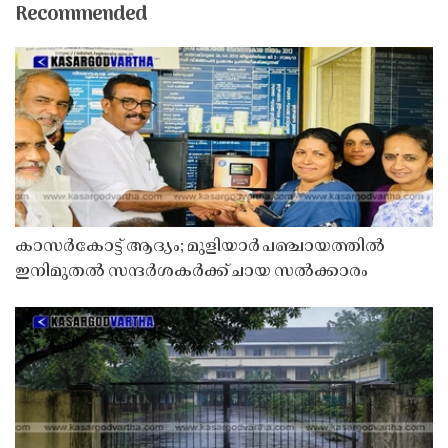
Recommended
കാസർകോട്ട് ആദ്യം; മുളിയാർ പഞ്ചായത്തിൽ
ഇനിമുതൽ സന്ദർശകർക്ക് ചായ സൽക്കാരം