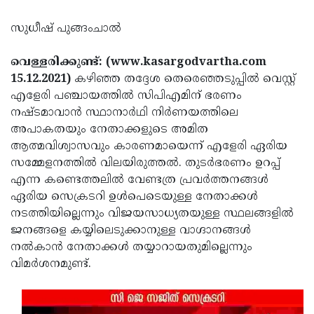
Election
Maha
സുധീഷ് പുങ്ങംചാൽ
Shivarathri
International
Women's
Anti-
വെള്ളരിക്കുണ്ട്: (www.kasargodvartha.com
15.12.2021)
Day
കഴിഞ്ഞ തദ്ദേശ തെരെഞ്ഞടുപ്പിൽ വെസ്റ്റ്‌
Drug
Attukal
എളേരി പഞ്ചായത്തിൽ സിപിഎമിന് ഭരണം
Campaign
Pongala
Holi
നഷ്ടമാവാൻ സ്ഥാനാർഥി നിർണയത്തിലെ
അപാകതയും നേതാക്കളുടെ അമിത
2025
2025
IPL
ആത്മവിശ്വാസവും കാരണമായെന്ന് എളേരി ഏരിയ
2025
Eid
സമ്മേളനത്തിൽ വിലയിരുത്തൽ. തുടർഭരണം ഉറപ്പ്
എന്ന കണ്ടെത്തലിൽ വേണ്ടത്ര പ്രവർത്തനങ്ങൾ
Al-
Waqf
ഏരിയ സെക്രടറി ഉൾപെടെയുള്ള നേതാക്കൾ
Fitr
Bill
Vishu
നടത്തിയില്ലെന്നും വിജയസാധ്യതയുള്ള സ്ഥലങ്ങളിൽ
2025
ജനങ്ങളെ കയ്യിലെടുക്കാനുള്ള വാഗ്ദാനങ്ങൾ
Controversy
Festival
Good
നൽകാൻ നേതാക്കൾ തയ്യാറായതുമില്ലെന്നും
2025
Friday
Easter
വിമർശനമുണ്ട്.
Observance
Sunday
By-
2025
2025
Election
Bihar