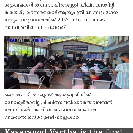
ശൃംഖലകളിൽ ഒന്നായി ആസ്റ്റർ ഡിഎം ക്വാളിറ്റി
കെയർ'; കാസർകോട് ആശുപത്രിക്ക് സുപ്രധാന
നേട്ടം; വരുമാനത്തിൽ 20% വർധനവോടെ
സാമ്പത്തിക ഫലം പുറത്ത്
മംഗൽപാടി താലൂക്ക് ആശുപത്രിയിൽ
ഡോക്ടർമാരില്ല; ചികിത്സ ലഭിക്കാതെ വലഞ്ഞ്
രോഗികൾ, അനിശ്ചിതകാല നിരാഹാര
സമരത്തിനൊരുങ്ങി നാട്ടുകാർ