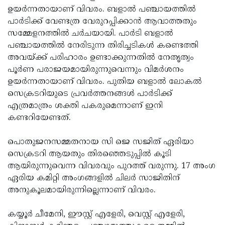
ഉയർന്നതായാണ് വിവരം. ബളാൽ പഞ്ചായത്തിൽ
പാർടിക്ക് വേണ്ടത്ര വേരുറപ്പിക്കാൻ ആവാത്തതും
സമ്മേളനത്തിൽ ചർചയായി. പാർടി ബളാൽ
പഞ്ചായത്തിൽ നേരിടുന്ന തിരിച്ചടികൾ കണ്ടെത്തി
അവയ്ക്ക് പരിഹാരം ഉണ്ടാക്കുന്നതിൽ നേതൃത്വം
പൂർണ പരാജയമായിരുന്നുവെന്നും വിമർശനം
ഉയർന്നതായാണ് വിവരം. പുതിയ ബളാൽ ലോകൽ
സെക്രടറിയുടെ പ്രവർത്തനങ്ങൾ പാർടിക്ക്
എത്രമാത്രം ശക്തി പകരുമെന്നാണ് ഇനി
കണ്ടറിയേണ്ടത്.
പൊതുജനസമ്മതനായ സി ജെ സജിത് ഏരിയാ
സെക്രടറി ആയതും തിരഞ്ഞെടുപ്പിൽ കൂടി
ആയിരുന്നുവെന്ന വിവരവും പുറത്ത് വരുന്നു. 17 അംഗ
ഏരിയ കമിറ്റി അംഗങ്ങളിൽ ചിലർ സാജിതിന്
അനുകൂലമായിരുന്നില്ലെന്നാണ് വിവരം.
കയ്യൂർ ചീമേനി, ഈസ്റ്റ് എളേരി, വെസ്റ്റ് എളേരി,