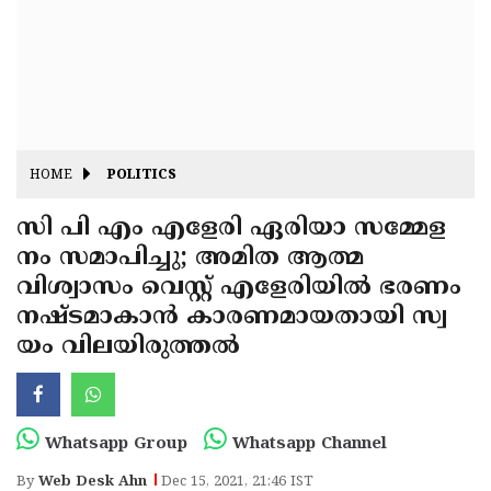
Fitr
May
Day
Eid
Al
Independence
Ad'ha
Day
Onam
HOME
POLITICS
J&K
State
സി പി എം എളേരി ഏരിയാ സമ്മേള
Haryana
നം സമാപിച്ചു; അമിത ആത്മ
Assembly
State
Diwali
വിശ്വാസം വെസ്റ്റ്‌ എളേരിയിൽ ഭരണം
Elections
Assembly
Christmas
നഷ്ടമാകാൻ കാരണമായതായി സ്വ
Elections
യം വിലയിരുത്തൽ
New-
Year
Republic
Day
Budget
Whatsapp Group
Whatsapp Channel
Delhi
By
Web Desk Ahn
Dec 15, 2021, 21:46 IST