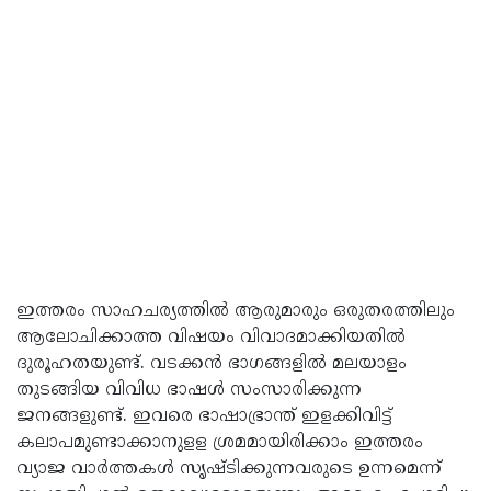
ഇത്തരം സാഹചര്യത്തിൽ ആരുമാരും ഒരുതരത്തിലും
ആലോചിക്കാത്ത വിഷയം വിവാദമാക്കിയതിൽ
ദുരൂഹതയുണ്ട്. വടക്കൻ ഭാഗങ്ങളിൽ മലയാളം
തുടങ്ങിയ വിവിധ ഭാഷൾ സംസാരിക്കുന്ന
ജനങ്ങളുണ്ട്. ഇവരെ ഭാഷാഭ്രാന്ത് ഇളക്കിവിട്ട്
കലാപമുണ്ടാക്കാനുളള ശ്രമമായിരിക്കാം ഇത്തരം
വ്യാജ വാർത്തകൾ സൃഷ്ടിക്കുന്നവരുടെ ഉന്നമെന്ന്