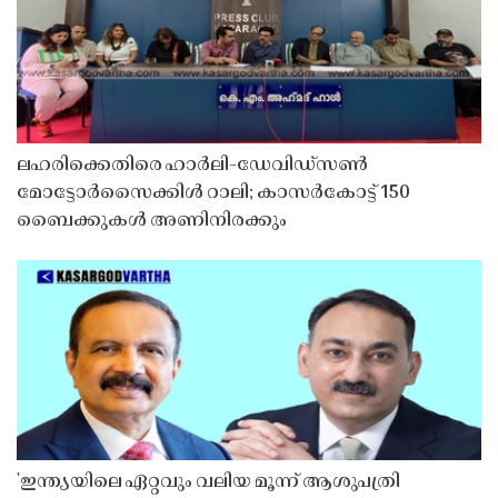
ലഹരിക്കെതിരെ ഹാർലി-ഡേവിഡ്‌സൺ
മോട്ടോർസൈക്കിൾ റാലി; കാസർകോട്ട് 150
ബൈക്കുകൾ അണിനിരക്കും
'ഇന്ത്യയിലെ ഏറ്റവും വലിയ മൂന്ന് ആശുപത്രി