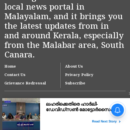
local news portal in
Malayalam, and it brings you
the latest updates from in
and around Kerala, especially
from the Malabar area, South
Canara.
Home
About Us
Contact Us
Privacy Policy
Grievance Redressal
Subscribe
'ഇന്ത്യയിലെ ഏറ്റവും വലിയ
മൂന്ന് ആശുപത്രി
ശൃംഖലകളിൽ ഒന്നായി
ആസ്റ്റർ ഡിഎം ക്വാളിറ്റി
Copyright © 2007-
2026
Kasargodvartha
കെയർ'; കാസർകോട്