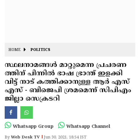
Fitr
May
Day
Eid
Al
Independence
Ad'ha
Day
Onam
HOME
POLITICS
J&K
State
സ്ഥലനാമങ്ങൾ മാറ്റുമെന്ന പ്രചരണ
Haryana
ത്തിന് പിന്നിൽ ഭാഷ ഭ്രാന്ത് ഇളക്കി
Assembly
State
Diwali
വിട്ട് നാട് കത്തിക്കാനുള്ള ആർ എസ്
Elections
Assembly
Christmas
എസ് - ബിജെപി ശ്രമമെന്ന് സിപിഎം
Elections
ജില്ലാ സെക്രടറി
New-
Year
Republic
Day
Budget
Whatsapp Group
Whatsapp Channel
Delhi
By
Web Desk TV
Jun 30, 2021, 18:54 IST