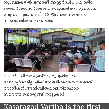
ശൃംഖലകളിൽ ഒന്നായി ആസ്റ്റർ ഡിഎം ക്വാളിറ്റി
കെയർ'; കാസർകോട് ആശുപത്രിക്ക് സുപ്രധാന
നേട്ടം; വരുമാനത്തിൽ 20% വർധനവോടെ
സാമ്പത്തിക ഫലം പുറത്ത്
മംഗൽപാടി താലൂക്ക് ആശുപത്രിയിൽ
ഡോക്ടർമാരില്ല; ചികിത്സ ലഭിക്കാതെ വലഞ്ഞ്
രോഗികൾ, അനിശ്ചിതകാല നിരാഹാര
സമരത്തിനൊരുങ്ങി നാട്ടുകാർ
Kasaragod Vartha is the first