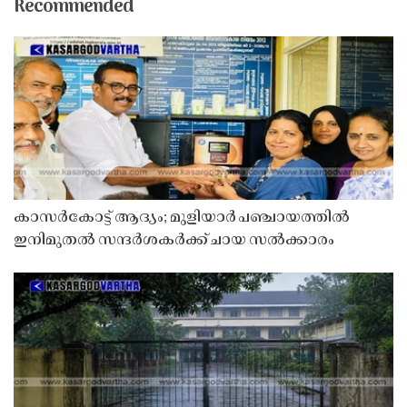
Recommended
കാസർകോട്ട് ആദ്യം; മുളിയാർ പഞ്ചായത്തിൽ
ഇനിമുതൽ സന്ദർശകർക്ക് ചായ സൽക്കാരം