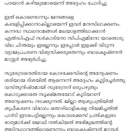
പറയാൻ കഴിയുമോയെന്ന് അദ്ദേഹം ചോദിച്ചു.
ഇത് കൊണ്ടൊന്നും ജനങ്ങളെ
കബളിപ്പിക്കാനാകില്ലായെന്ന് ഇവർ മനസിലാക്കണം.
കന്നഡ സ്ഥലനാമങ്ങൾ മലയാളത്തിലാക്കാൻ
എൽഡിഎഫ് സർകാരിനോ സിപിഎമിനോ യാതൊരു
വിധ ചിന്തയും ഇല്ലെന്നും ഇപ്പോൾ ഇളക്കി വിടുന്ന
വ്യാജപ്രചരണ വിശ്വസിക്കരുതെന്നും ബാലകൃഷ്ണൻ
മാസ്റ്റർ അഭ്യർഥിച്ചു.
സുരേന്ദ്രനെതിരായ കോഴക്കേസിന്റെ അന്വേഷണം
ശരിയായ ദിശയിൽ ആന്നെന്ന് അദ്ദേഹം കൂട്ടിച്ചേർത്തു.
വസ്തുനിഷ്ഠമായി സുരേന്ദ്രന് ഒരുപഴുതും
കൊടുക്കാതെ സൂക്ഷ്മതയോട് കൂടിയാണ്
അന്വേഷണം നടക്കുന്നത്. ജില്ലാ ആശുപത്രിയിൽ
ശുചീകരണ വിഭാഗം തൊഴിലാളികളെ നിയമിച്ചതിൽ
പാർടി ഇടപെട്ടില്ലെന്നും കൊലക്കേസ് പ്രതികളുടെ
ഭാര്യമാർക്ക് ജോലി നൽകിയത് അഭിമുഖത്തിന്റെ
അടിസ്ഥാനത്തിലാണെന്നും ബാലകൃഷ്ണൻ മാസ്റ്റർ