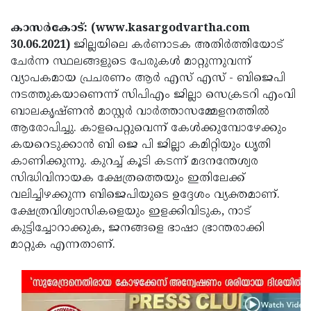
Election
Maha
കാസർകോട്: (www.kasargodvartha.com
Shivarathri
International
30.06.2021)
ജില്ലയിലെ കർണാടക അതിർത്തിയോട്
Women's
Anti-
ചേർന്ന സ്ഥലങ്ങളുടെ പേരുകൾ മാറ്റുന്നുവന്ന്
വ്യാപകമായ പ്രചരണം ആർ എസ് എസ് - ബിജെപി
Day
Drug
Attukal
നടത്തുകയാണെന്ന് സിപിഎം ജില്ലാ സെക്രടറി എംവി
Campaign
Pongala
Holi
ബാലകൃഷ്‌ണൻ മാസ്റ്റർ വാർത്താസമ്മേളനത്തിൽ
ആരോപിച്ചു. കാളപെറ്റുവെന്ന് കേൾക്കുമ്പോഴേക്കും
2025
2025
IPL
കയറെടുക്കാൻ ബി ജെ പി ജില്ലാ കമിറ്റിയും ധൃതി
2025
Eid
കാണിക്കുന്നു. കുറച്ച് കൂടി കടന്ന് മദനന്തേശ്വര
സിദ്ധിവിനായക ക്ഷേത്രത്തെയും ഇതിലേക്ക്
Al-
Waqf
വലിച്ചിഴക്കുന്ന ബിജെപിയുടെ ഉദ്ദേശം വ്യക്തമാണ്.
Fitr
Bill
Vishu
ക്ഷേത്രവിശ്വാസികളെയും ഇളക്കിവിടുക, നാട്
2025
കുട്ടിച്ചോറാക്കുക, ജനങ്ങളെ ഭാഷാ ഭ്രാന്തരാക്കി
Controversy
Festival
Good
മാറ്റുക എന്നതാണ്.
2025
Friday
Easter
Observance
Sunday
By-
2025
2025
Election
Bihar