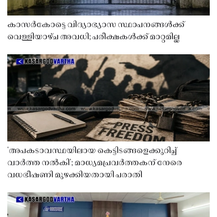
കാസർകോട്ടെ വിദ്യാഭ്യാസ സ്ഥാപനങ്ങൾക്ക്
വെള്ളിയാഴ്ച അവധി; പരീക്ഷകൾക്ക് മാറ്റമില്ല
'അപകടാവസ്ഥയിലായ കെട്ടിടങ്ങളെക്കുറിച്ച്
വാർത്ത നൽകി'; മാധ്യമപ്രവർത്തകന് നേരെ
വധഭീഷണി മുഴക്കിയതായി പരാതി