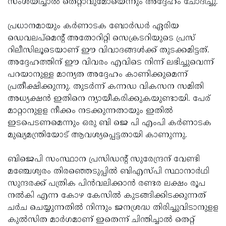
സംശയിച്ചാൽ തെറ്റാവുമോയെന്നും അദ്ദേഹം ചോദിച്ചു.
പ്രധാനമായും കർണാടക ബോർഡർ ഏരിയ
ഡെവലപ്മെന്റ് അതോറിറ്റി സെക്രടറിയുടെ പ്രസ്
റിലീസിലൂടെയാണ് ഈ വിവാദങ്ങൾക്ക് തുടക്കമിട്ടത്.
അദ്ദേഹത്തിന് ഈ വിവരം എവിടെ നിന്ന് ലഭിച്ചുവെന്ന്
പറയാനുള്ള മാന്യത അദ്ദേഹം കാണിക്കുമെന്ന്
പ്രതീക്ഷിക്കുന്നു. തുടർന്ന് കന്നഡ വികസന സമിതി
അധ്യക്ഷൻ ഇതിനെ ന്യായീകരിക്കുകയുണ്ടായി. പേര്
മാറ്റാനുളള നീക്കം നടക്കുന്നതായും ഇതിൽ
ഇടപെടണമെന്നും ഒരു ബി ജെ പി എംപി കർണാടക
മുഖ്യമന്ത്രിയോട് ആവശ്യപ്പെട്ടതായി കാണുന്നു.
ബിജെപി സംസ്ഥാന പ്രസിഡന്റ് സുരേന്ദ്രന് വേണ്ടി
മഞ്ചേശ്വരം തിരഞ്ഞെടുപ്പിൽ ബിഎസ്പി സ്ഥാനാർഥി
സുന്ദരക്ക് പത്രിക പിൻവലിക്കാൻ രണ്ടര ലക്ഷം രൂപ
നൽകി എന്ന കോഴ കേസിൽ കുടങ്ങിക്കിടക്കുന്നത്
ചർച ചെയ്യുന്നതിൽ നിന്നും ജനശ്രദ്ധ തിരിച്ചുവിടാനുളള
കുൽസിത മാർഗമാണ് ഇതെന്ന് ചിന്തിച്ചാൽ തെറ്റ്