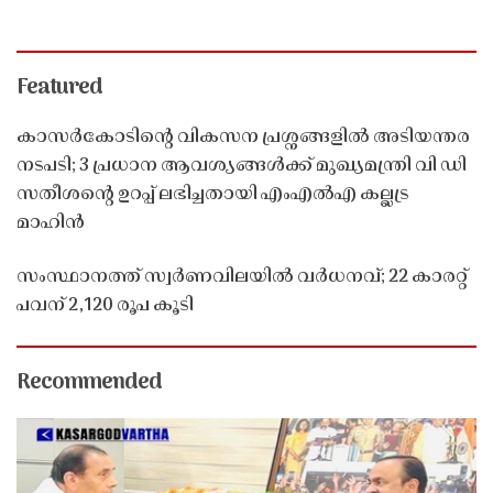
Featured
കാസർകോടിൻ്റെ വികസന പ്രശ്നങ്ങളിൽ അടിയന്തര
നടപടി; 3 പ്രധാന ആവശ്യങ്ങൾക്ക് മുഖ്യമന്ത്രി വി ഡി
സതീശൻ്റെ ഉറപ്പ് ലഭിച്ചതായി എംഎൽഎ കല്ലട്ര
മാഹിൻ
സംസ്ഥാനത്ത് സ്വർണവിലയിൽ വർധനവ്; 22 കാരറ്റ്
പവന് 2,120 രൂപ കൂടി
Recommended