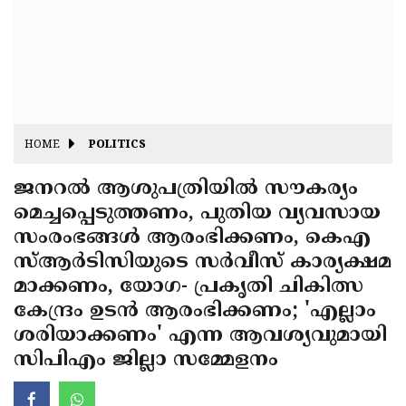
Fitr
May
Day
Eid
Al
Independence
Ad'ha
Day
Onam
HOME
POLITICS
J&K
State
ജനറല്‍ ആശുപത്രിയില്‍ സൗകര്യം
Haryana
മെച്ചപ്പെടുത്തണം, പുതിയ വ്യവസായ
Assembly
State
Diwali
സംരംഭങ്ങള്‍ ആരംഭിക്കണം, കെഎ
Elections
Assembly
Christmas
സ്ആര്‍ടിസിയുടെ സര്‍വീസ് കാര്യക്ഷമ
Elections
മാക്കണം, യോഗ- പ്രകൃതി ചികിത്സ
New-
കേന്ദ്രം ഉടന്‍ ആരംഭിക്കണം; 'എല്ലാം
Year
Republic
ശരിയാക്കണം' എന്ന ആവശ്യവുമായി
Day
Budget
സിപിഎം ജില്ലാ സമ്മേളനം
Delhi