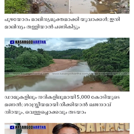
പുഴയോരം മാലിന്യമുക്തമാക്കി യുവാക്കൾ; ഇനി
മാലിന്യം തള്ളിയാൽ പണികിട്ടും
ഡാമുകളിലും നദികളിലുമായി 5,000 കോടിയുടെ
മണൽ; ശാസ്ത്രീയമായി നീക്കിയാൽ ഖജനാവ്
നിറയും, വെള്ളപ്പൊക്കവും തടയാം