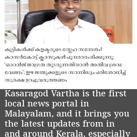
കുട്ടികൾക്ക് കളക്ടറുടെ സ്നേഹ സന്ദേശം!
കാസർകോട്ട് ക്ലാസുകൾ പുനരാരംഭിക്കുന്നു;
‘ഓറൻജ് ജാഗ്രത തുടരുന്നതിനാൽ അതീവ ശ്രദ്ധ
വേണം’; ഇഴ ജന്തുക്കളുടെ സാന്നിധ്യം പരിശോധിച്ച്
സുരക്ഷ ഉറപ്പുവരുത്തണം
Kasaragod Vartha is the first
local news portal in
Malayalam, and it brings you
the latest updates from in
and around Kerala, especially