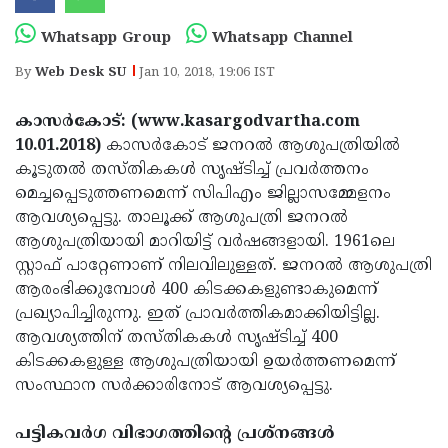
Election
Maha
Whatsapp Group
Whatsapp Channel
Shivarathri
International
By
Web Desk SU
Jan 10, 2018, 19:06 IST
Women's
Anti-
Day
Drug
Attukal
കാസര്‍കോട്: (www.kasargodvartha.com
10.01.2018)
കാസര്‍കോട് ജനറല്‍ ആശുപത്രിയില്‍
Campaign
Pongala
Holi
കൂടുതല്‍ തസ്തികകള്‍ സൃഷ്ടിച്ച് പ്രവര്‍ത്തനം
2025
2025
IPL
മെച്ചപ്പെടുത്തണമെന്ന് സിപിഎം ജില്ലാസമ്മേളനം
ആവശ്യപ്പെട്ടു. താലൂക്ക് ആശുപത്രി ജനറല്‍
2025
Eid
ആശുപത്രിയായി മാറിയിട്ട് വര്‍ഷങ്ങളായി. 1961ലെ
Al-
Waqf
സ്റ്റാഫ് പാറ്റേണാണ് നിലവിലുള്ളത്. ജനറല്‍ ആശുപത്രി
ആരംഭിക്കുമ്പോള്‍ 400 കിടക്കകളുണ്ടാകുമെന്ന്
Fitr
Bill
Vishu
പ്രഖ്യാപിച്ചിരുന്നു. ഇത് പ്രാവര്‍ത്തികമാക്കിയിട്ടില്ല.
2025
Controversy
Festival
Good
ആവശ്യത്തിന് തസ്തികകള്‍ സൃഷ്ടിച്ച് 400
കിടക്കകളുള്ള ആശുപത്രിയായി ഉയര്‍ത്തണമെന്ന്
2025
Friday
Easter
സംസ്ഥാന സര്‍ക്കാരിനോട് ആവശ്യപ്പെട്ടു.
Observance
Sunday
By-
പട്ടികവര്‍ഗ വിഭാഗത്തിന്റെ പ്രശ്‌നങ്ങള്‍
2025
2025
Election
Bihar