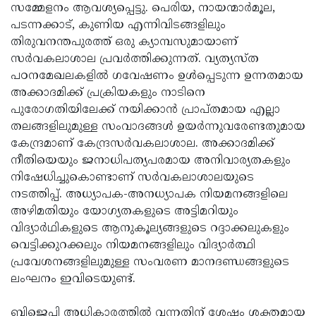
സമ്മേളനം ആവശ്യപ്പെട്ടു. പെരിയ, നായന്മാര്‍മൂല,
പടന്നക്കാട്, കുണിയ എന്നിവിടങ്ങളിലും
തിരുവനന്തപുരത്ത് ഒരു ക്യാമ്പസുമായാണ്
സര്‍വകലാശാല പ്രവര്‍ത്തിക്കുന്നത്. വ്യത്യസ്ത
പഠനമേഖലകളില്‍ ഗവേഷണം ഉള്‍പ്പെടുന്ന ഉന്നതമായ
അക്കാദമിക്ക് പ്രക്രിയകളും നാടിനെ
പുരോഗതിയിലേക്ക് നയിക്കാന്‍ പ്രാപ്തമായ എല്ലാ
തലങ്ങളിലുമുള്ള സംവാദങ്ങള്‍ ഉയര്‍ന്നുവരേണ്ടതുമായ
കേന്ദ്രമാണ് കേന്ദ്രസര്‍വകലാശാല. അക്കാദമിക്ക്
നീതിയെയും ജനാധിപത്യപരമായ അനിവാര്യതകളും
നിഷേധിച്ചുകൊണ്ടാണ് സര്‍വകലാശാലയുടെ
നടത്തിപ്പ്. അധ്യാപക-അനധ്യാപക നിയമനങ്ങളിലെ
അഴിമതിയും യോഗ്യതകളുടെ അട്ടിമറിയും
വിദ്യാര്‍ഥികളുടെ ആനുകൂല്യങ്ങളുടെ റദ്ദാക്കലുകളും
വെട്ടിക്കുറക്കലും നിയമനങ്ങളിലും വിദ്യാര്‍ത്ഥി
പ്രവേശനങ്ങളിലുമുള്ള സംവരണ മാനദണ്ഡങ്ങളുടെ
ലംഘനം ഇവിടെയുണ്ട്.
ബിജെപി അധികാരത്തില്‍ വന്നതിന് ശേഷം ശക്തമായ