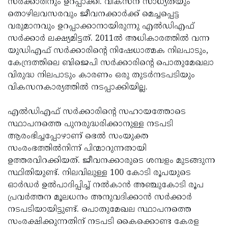
സര്‍ക്കാരിനും ഉറപ്പാക്കി. വികസന സാധ്യതയും
തൊഴിലവസരവും ജീവനക്കാര്‍ക്ക് മെച്ചപ്പെട്ട
വരുമാനവും ഉറപ്പാക്കാനായിരുന്നു എല്‍ഡിഎഫ്
സര്‍ക്കാര്‍ ലക്ഷ്യമിട്ടത്. 2011ല്‍ അധികാരത്തില്‍ വന്ന
യുഡിഎഫ് സര്‍ക്കാരിന്റെ നിഷേധാത്മക നിലപാടും,
കേന്ദ്രത്തിലെ ബിജെപി സര്‍ക്കാരിന്റെ പൊതുമേഖലാ
വിരുദ്ധ നിലപാടും കാരണം ഒരു തുടര്‍നടപടിയും
വികസനകാര്യത്തില്‍ നടപ്പാക്കിയില്ല.
എല്‍ഡിഎഫ് സര്‍ക്കാരിന്റെ സഹായത്തോടെ
സ്ഥാപനത്തെ പുനരുദ്ധരിക്കാനുള്ള നടപടി
ആരംഭിച്ചപ്പോഴാണ് ഭെല്‍ സംയുക്ത
സംരംഭത്തില്‍നിന്ന് പിന്മാറുന്നതായി
ഉത്തരവിറക്കിയത്. ജീവനക്കാരുടെ ശമ്പളം മുടങ്ങുന്ന
സ്ഥിതിയുണ്ട്. നിലവിലുള്ള 100 കോടി രൂപയുടെ
ഓര്‍ഡര്‍ ഉല്‍പാദിപ്പിച്ച് നല്‍കാന്‍ അഞ്ചുകോടി രൂപ
പ്രവര്‍ത്തന മൂലധനം അനുവദിക്കാന്‍ സര്‍ക്കാര്‍
നടപടിയായിട്ടുണ്ട്. പൊതുമേഖല സ്ഥാപനത്തെ
സംരക്ഷിക്കുന്നതിന് നടപടി കൈക്കൊണ്ട കേരള