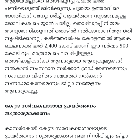
ആശ്രയമില്ലാതെ തൊഴിലുറപ്പ് പദ്ധതിയില്‍
പണിയെടുത്ത് ജീവിക്കുന്നു. പുതിയ ഉത്തരവിലെ
ദേഗതികള്‍ അനുസരിച്ച് ആവര്‍ത്തന സ്വാഭാവമുള്ള
ജോലികള്‍ ചെയ്യാന്‍ പാടില്ല. തൊഴിലുറപ്പ് നിയമം
അനുശാസിക്കുന്നത് തൊഴില്‍ നല്‍കാനാണ്.ആസ്തി
സൃഷ്ടിക്കാനല്ല. കഴിഞ്ഞവര്‍ഷം കേരളത്തില്‍ ആകെ
ചെലവാക്കിയത് 2,400 കോടിയാണ്. ഈ വര്‍ഷം 900
കോടി രൂപ മാത്രമേ ചെലവഴിച്ചിട്ടുള്ളു.
തൊഴിലാളികള്‍ക്ക് ആവശ്യമായ ആനുകൂല്യങ്ങള്‍
നല്‍കാന്‍ സംസ്ഥാന സര്‍ക്കാര്‍ ശ്രദ്ധിക്കണമെന്നും
സംസ്ഥാന വിഹിതം സമയത്ത് നല്‍കാന്‍
സന്നദ്ധമാകണമെന്നും ജില്ലാ സമ്മേളനം
ആവശ്യപ്പെട്ടു.
കേന്ദ്ര സര്‍വകലാശാല പ്രവര്‍ത്തനം
സുതാര്യമാക്കണം
കാസര്‍കോട്: കേന്ദ്ര സര്‍വകലാശാലയുടെ
പ്രവര്‍ത്തനം സുതാര്യമാക്കണമെന്ന് സിപിഎം ജില്ലാ