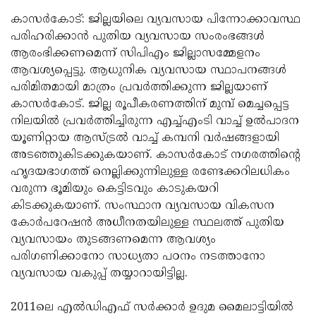
കാസര്‍കോട്: ജില്ലയിലെ വ്യവസായ പിന്നോക്കാവസ്ഥ
പരിഹരിക്കാന്‍ പുതിയ വ്യവസായ സംരംഭങ്ങള്‍
ആരംഭിക്കണമെന്ന് സിപിഎം ജില്ലാസമ്മേളനം
ആവശ്യപ്പെട്ടു. ആധുനിക വ്യവസായ സ്ഥാപനങ്ങള്‍
പരിമിതമായി മാത്രം പ്രവര്‍ത്തിക്കുന്ന ജില്ലയാണ്
കാസര്‍കോട്. ജില്ല രൂപീകരണത്തിന് മുമ്പ് മെച്ചപ്പെട്ട
നിലയില്‍ പ്രവര്‍ത്തിച്ചിരുന്ന എച്ച്എംടി വാച്ച് ഉല്‍പാദന
യൂണിറ്റായ ആസ്ട്രല്‍ വാച്ച് കമ്പനി വര്‍ഷങ്ങളായി
അടഞ്ഞുകിടക്കുകയാണ്. കാസര്‍കോട് നഗരത്തിന്റെ
ഹൃദയഭാഗത്ത് നെല്ലിക്കുന്നിലുള്ള രണ്ടേക്കറിലധികം
വരുന്ന ഭൂമിയും കെട്ടിടവും കാടുകയറി
കിടക്കുകയാണ്. സംസ്ഥാന വ്യവസായ വികസന
കോര്‍പറേഷന്‍ അധീനതയിലുള്ള സ്ഥലത്ത് പുതിയ
വ്യവസായം തുടങ്ങണമെന്ന ആവശ്യം
പരിഗണിക്കാനോ സാധ്യതാ പഠനം നടത്താനോ
വ്യവസായ വകുപ്പ് തയ്യാറായിട്ടില്ല.
2011ലെ എല്‍ഡിഎഫ് സര്‍ക്കാര്‍ ഉദുമ മൈലാട്ടിയില്‍