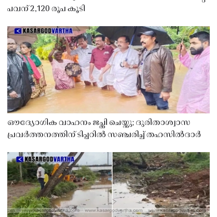
പവന് 2,120 രൂപ കൂടി
ഔദ്യോഗിക വാഹനം ജപ്തി ചെയ്തു; ദുരിതാശ്വാസ
പ്രവർത്തനത്തിന് ടിപ്പറിൽ സഞ്ചരിച്ച് തഹസിൽദാർ