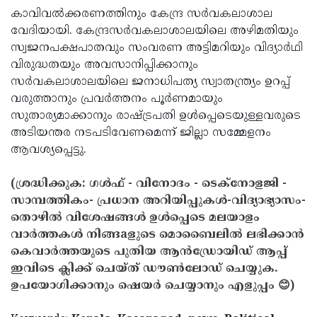
കാവിവല്‍ക്കരണത്തിനും കേന്ദ്ര സര്‍വകലാശാല
വേദിയായി. കേന്ദ്രസര്‍വകലാശാലയിലെ അഴിമതിയും
സ്വജനപക്ഷപാതവും സംവരണ അട്ടിമറിയും വിദ്യാര്‍ഥി
വിരുദ്ധതയും അവസാനിപ്പിക്കാനും
സര്‍വകലാശാലയിലെ ജനാധിപത്യ സ്വാതന്ത്ര്യം ഉറപ്പ്
വരുത്താനും പ്രവര്‍ത്തനം പൂര്‍ണമായും
സുതാര്യമാക്കാനും രാഷ്ട്രപതി ഉള്‍പ്പെടെയുള്ളവരുടെ
അടിയന്തര നടപടിവേണമെന്ന് ജില്ലാ സമ്മേളനം
ആവശ്യപ്പെട്ടു.
(ശ്രദ്ധിക്കുക: ഗൾഫ് - വിനോദം - ടെക്നോളജി -
സാമ്പത്തികം- പ്രധാന അറിയിപ്പുകൾ-വിദ്യാഭ്യാസം-
തൊഴിൽ വിശേഷങ്ങൾ ഉൾപ്പെടെ മലയാളം
വാർത്തകൾ നിങ്ങaളുടെ മൊബൈലിൽ ലഭിക്കാൻ
കെവാർത്തയുടെ പുതിയ ആൻഡ്രോയിഡ് ആപ്പ്
ഇവിടെ ക്ലിക്ക് ചെയ്ത് ഡൗൺലോഡ് ചെയ്യുക.
ഉപയോഗിക്കാനും ഷെയർ ചെയ്യാനും എളുപ്പം 😊)