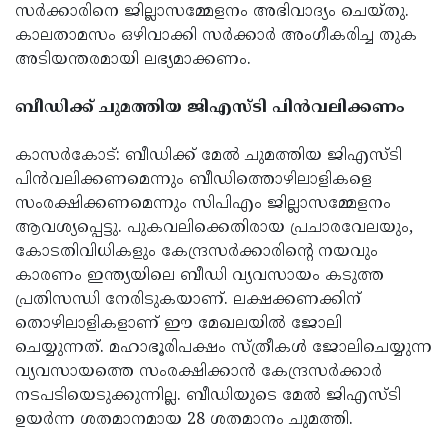
സര്‍ക്കാരിനെ ജില്ലാസമ്മേളനം അഭിവാദ്യം ചെയ്തു.
കാലതാമസം ഒഴിവാക്കി സര്‍ക്കാര്‍ അംഗീകരിച്ച തുക
അടിയന്തരമായി ലഭ്യമാക്കണം.
ബീഡിക്ക് ചുമത്തിയ ജിഎസ്ടി പിന്‍വലിക്കണം
കാസര്‍കോട്: ബീഡിക്ക് മേല്‍ ചുമത്തിയ ജിഎസ്ടി
പിന്‍വലിക്കണമെന്നും ബീഡിത്തൊഴിലാളികളെ
സംരക്ഷിക്കണമെന്നും സിപിഎം ജില്ലാസമ്മേളനം
ആവശ്യപ്പെട്ടു. പുകവലിക്കെതിരായ പ്രചാരവേലയും,
കോടതിവിധികളും കേന്ദ്രസര്‍ക്കാരിന്റെ നയവും
കാരണം ഇന്ത്യയിലെ ബീഡി വ്യവസായം കടുത്ത
പ്രതിസന്ധി നേരിടുകയാണ്. ലക്ഷക്കണക്കിന്
തൊഴിലാളികളാണ് ഈ മേഖലയില്‍ ജോലി
ചെയ്യുന്നത്. മഹാഭൂരിപക്ഷം സ്ത്രീകള്‍ ജോലിചെയ്യുന്ന
വ്യവസായത്തെ സംരക്ഷിക്കാന്‍ കേന്ദ്രസര്‍ക്കാര്‍
നടപടിയെടുക്കുന്നില്ല. ബീഡിയുടെ മേല്‍ ജിഎസ്ടി
ഉയര്‍ന്ന ശതമാനമായ 28 ശതമാനം ചുമത്തി.