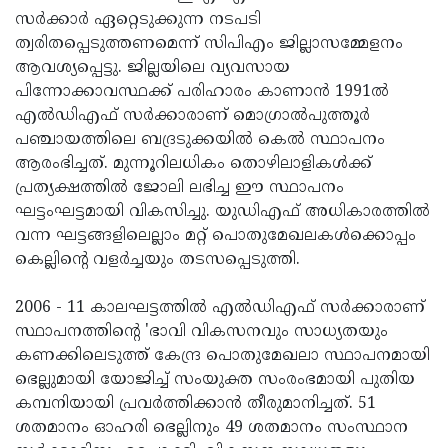
സര്‍ക്കാര്‍ ഏറ്റെടുക്കുന്ന നടപടി
ത്വരിതപ്പെടുത്തണമെന്ന് സിപിഎം ജില്ലാസമ്മേളനം
ആവശ്യപ്പെട്ടു. ജില്ലയിലെ വ്യവസായ
പിന്നോക്കാവസ്ഥക്ക് പരിഹാരം കാണാന്‍ 1991ല്‍
എല്‍ഡിഎഫ് സര്‍ക്കാരാണ് മൊഗ്രാല്‍പുത്തൂര്‍
പഞ്ചായത്തിലെ ബദ്രടുക്കയില്‍ കെല്‍ സ്ഥാപനം
ആരംഭിച്ചത്. മുന്നൂറിലധികം തൊഴിലാളികള്‍ക്ക്
പ്രത്യക്ഷത്തില്‍ ജോലി ലഭിച്ച ഈ സ്ഥാപനം
ഘട്ടംഘട്ടമായി വികസിച്ചു. യുഡിഎഫ് അധികാരത്തില്‍
വന്ന ഘട്ടങ്ങളിലെല്ലാം മറ്റ് പൊതുമേഖലകള്‍ക്കൊപ്പം
കെല്ലിന്റെ വളര്‍ച്ചയും തടസപ്പെടുത്തി.
2006 - 11 കാലഘട്ടത്തില്‍ എല്‍ഡിഎഫ് സര്‍ക്കാരാണ്
സ്ഥാപനത്തിന്റെ 'ഭാവി വികസനവും സാധ്യതയും
കണക്കിലെടുത്ത് കേന്ദ്ര പൊതുമേഖലാ സ്ഥാപനമായി
ഭെല്ലുമായി യോജിച്ച് സംയുക്ത സംരംഭമായി പുതിയ
കമ്പനിയായി പ്രവര്‍ത്തിക്കാന്‍ തീരുമാനിച്ചത്. 51
ശതമാനം ഓഹരി ഭെല്ലിനും 49 ശതമാനം സംസ്ഥാന