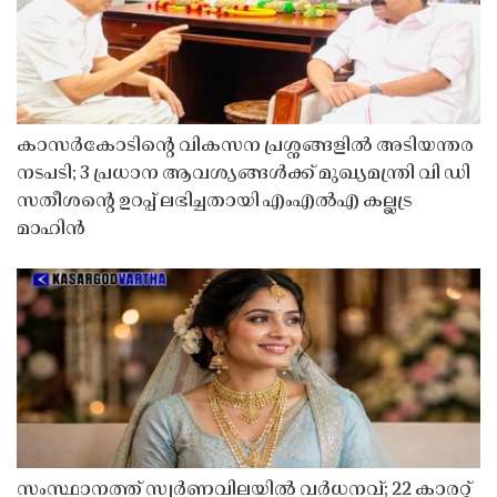
കാസർകോടിൻ്റെ വികസന പ്രശ്നങ്ങളിൽ അടിയന്തര
നടപടി; 3 പ്രധാന ആവശ്യങ്ങൾക്ക് മുഖ്യമന്ത്രി വി ഡി
സതീശൻ്റെ ഉറപ്പ് ലഭിച്ചതായി എംഎൽഎ കല്ലട്ര
മാഹിൻ
സംസ്ഥാനത്ത് സ്വർണവിലയിൽ വർധനവ്; 22 കാരറ്റ്