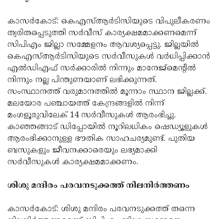
കാസര്‍കോട്: കെഎസ്ആര്‍ടിസിയുടെ വിപുലീകരണം
ത്വരിതപ്പെടുത്തി സര്‍വീസ് കാര്യക്ഷമമാക്കണമെന്ന്
സിപിഎം ജില്ലാ സമ്മേളനം ആവശ്യപ്പെട്ടു. ജില്ലയില്‍
കെഎസ്ആര്‍ടിസിയുടെ സര്‍വീസുകള്‍ വര്‍ധിപ്പിക്കാന്‍
എല്‍ഡിഎഫ് സര്‍ക്കാരില്‍ നിന്നും മാനേജ്‌മെന്റില്‍
നിന്നും നല്ല പിന്തുണയാണ് ലഭിക്കുന്നത്.
സംസ്ഥാനത്ത് വരുമാനത്തില്‍ മൂന്നാം സ്ഥാന ജില്ലക്ക്.
മലയോര പഞ്ചായത്ത് കേന്ദ്രങ്ങളില്‍ നിന്ന്
മംഗളൂരുവിലേക് 14 സര്‍വീസുകള്‍ ആരംഭിച്ചു.
കാഞ്ഞങ്ങാട് ഡിപ്പോയില്‍ നൂറിലധികം ഷെഡ്യൂളുകള്‍
ആരംഭിക്കാനുള്ള ഭൗതിക സാഹചര്യമുണ്ട്. പുതിയ
ബസുകളും ജീവനക്കാരെയും ലഭ്യമാക്കി
സര്‍വീസുകള്‍ കാര്യക്ഷമമാക്കണം.
ശിശു മന്ദിരം പരവനടുക്കത്ത് നിലനിര്‍ത്തണം
കാസര്‍കോട്: ശിശു മന്ദിരം പരവനടുക്കത്ത് തന്നെ