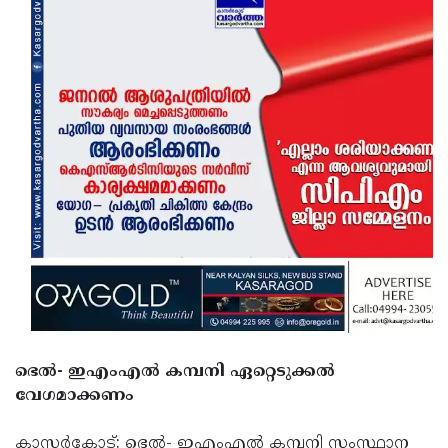
ഭെല്‍- ഇഎംഎല്‍ കമ്പനി ഏറ്റെടുക്കല്‍
വേഗമാക്കണം
കാസര്‍കോട്: ഭെല്‍- ഇഎംഎല്‍ കമ്പനി സംസ്ഥാന