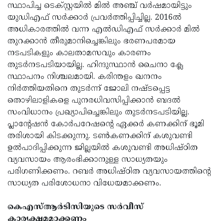
സ്ഥാപിച്ച ടെക്‌സ്റ്റയില്‍ മില്‍ അഞ്ച് വര്‍ഷമായിട്ടും
യുഡിഎഫ് സര്‍ക്കാര്‍ പ്രവര്‍ത്തിപ്പിച്ചില്ല. 2016ല്‍
അധികാരത്തില്‍ വന്ന എല്‍ഡിഎഫ് സര്‍ക്കാര്‍ മില്‍
തുറക്കാന്‍ തീരുമാനിച്ചെങ്കിലും ഭരണപരമായ
നടപടികളും കാലതാമസവും കാരണം
തുടര്‍നടപടിയായില്ല. ഹിന്ദുസ്ഥാന്‍ ചൈനാ ക്ലേ
സ്ഥാപനം നിശ്ചലമായി. കരിന്തളം ഖനനം
നിര്‍ത്തിയതിനെ തുടര്‍ന്ന് ജോലി നഷ്ടപ്പെട്ട
തൊഴിലാളികളെ പുനരധിവസിപ്പിക്കാന്‍ ബദല്‍
സംവിധാനം പ്രഖ്യാപിച്ചെങ്കിലും തുടര്‍നടപടിയില്ല.
പ്ലാന്റേഷന്‍ കോര്‍പറേഷന്റെ ഏക്കര്‍ കണക്കിന് ഭൂമി
തരിശായി കിടക്കുന്നു. ടണ്‍കണക്കിന് കശുവണ്ടി
ഉല്‍പാദിപ്പിക്കുന്ന ജില്ലയില്‍ കശുവണ്ടി അധിഷ്ഠിത
വ്യവസായം ആരംഭിക്കാനുള്ള സാധ്യതയും
പരിഗണിക്കണം. റബര്‍ അധിഷ്ഠിത വ്യവസായത്തിന്റെ
സാധ്യത പരിശോധനാ വിധേയമാക്കണം.
കെഎസ്ആര്‍ടിസിയുടെ സര്‍വീസ്
കാര്യക്ഷമമാക്കണം