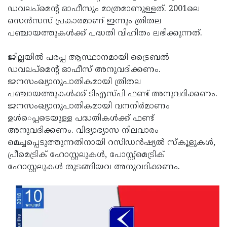
ഡവലപ്‌മെന്റ് ഓഫീസും മാത്രമാണുള്ളത്. 2001ലെ
സെന്‍സസ് പ്രകാരമാണ് ഇന്നും ത്രിതല
പഞ്ചായത്തുകള്‍ക്ക് പദ്ധതി വിഹിതം ലഭിക്കുന്നത്.
ജില്ലയില്‍ പരപ്പ ആസ്ഥാനമായി ട്രൈബല്‍
ഡവലപ്‌മെന്റ് ഓഫീസ് അനുവദിക്കണം.
ജനസംഖ്യാനുപാതികമായി ത്രിതല
പഞ്ചായത്തുകള്‍ക്ക് ടിഎസ്പി ഫണ്ട് അനുവദിക്കണം.
ജനസംഖ്യാനുപാതികമായി വനനിര്‍മാണം
ഉള്‍െപ്പടെയുള്ള പദ്ധതികള്‍ക്ക് ഫണ്ട്
അനുവദിക്കണം. വിദ്യാഭ്യാസ നിലവാരം
മെച്ചപ്പെടുത്തുന്നതിനായി റസിഡന്‍ഷ്യല്‍ സ്‌കൂളുകള്‍,
പ്രീമെട്രിക് ഹോസ്റ്റലുകള്‍, പോസ്റ്റ്‌മെട്രിക്
ഹോസ്റ്റലുകള്‍ തുടങ്ങിയവ അനുവദിക്കണം.