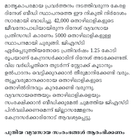
മാതൃകാപരമായ പ്രവര്‍ത്തനം നടത്തിവരുന്ന കേരള
ദിനേശ് ബീഡി സ്ഥാപനത്തെ ഈ നികുതി നിര്‍ദേശം
സാരമായി ബാധിച്ചു. 42,000 തൊഴിലാളികളുടെ
ജീവനോപാധിയായിരുന്ന ദിനേശ് വ്യവസായ
പ്രതിസന്ധി കാരണം 5000 തൊഴിലാളികളുള്ള
സ്ഥാപനമായി ചുരുങ്ങി. ജിഎസ്ടി
ഏര്‍പ്പെടുത്തിയതോടെ പ്രതിവര്‍ഷം 1.25 കോടി
രൂപയാണ് കേന്ദ്രസര്‍ക്കാരിന് ദിനേശ് അടക്കേണ്ടത്.
വില വര്‍ധിച്ചതിനെ തുടര്‍ന്ന് സ്റ്റോക്ക് കൂടാനും
ഉല്‍പാദനം വെട്ടിക്കുറക്കാന്‍ തീരുമാനിക്കേണ്ടി വരും.
തുച്ഛവരുമാനക്കാരായ തൊഴിലാളികളുടെ
തൊഴില്‍ദിനവും കുറക്കേണ്ടി വരുന്നു.
വ്യവസായത്തെയും തൊഴിലാളികളെയും
സംരക്ഷിക്കാന്‍ ബീഡിക്കുമേല്‍ ചുമത്തിയ ജിഎസ്ടി
പിന്‍വലിക്കണമെന്ന് ജില്ലാസമ്മേളനം
കേന്ദ്രസര്‍ക്കാരിനോട് ആവശ്യപ്പെട്ടു.
പുതിയ വ്യവസായ സംരംഭങ്ങള്‍ ആരംഭിക്കണം