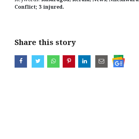
Conflict; 3 injured.
< !- START disable copy paste -->
Share this story