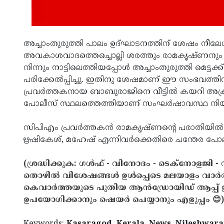
അച്ചാംതുരുത്തി പാലം ഉദ്ഘാടനത്തിന് ശേഷം നീലേശ്വരം
അവകാശവാദത്തെച്ചൊല്ലി ശരത്തും രാമകൃഷ്ണനും തമ്
നിന്നും നാട്ടിലെത്തിയപ്പോള്‍ അച്ചാംതുരുത്തി മെട്ടക
പരിക്കേല്‍പ്പിച്ചു. ഇതിനു ശേഷമാണ് ഈ സംഭവത്തിന്
പ്രവര്‍ത്തകനായ ബാബുരാജിനെ വീട്ടില്‍ കയറി അക്രമിച
പോലീസ് സ്ഥലത്തെത്തിയാണ് സംഘര്‍ഷാവസ്ഥ നിയന
സിപിഎം പ്രവര്‍ത്തകന്‍ രാമകൃഷ്ണന്റെ പരാതിയില്‍
ഋഷികേശ്, മഹേഷ് എന്നിവര്‍ക്കെതിരെ ചന്തേര പോ
(ശ്രദ്ധിക്കുക: ഗൾഫ് - വിനോദം - ടെക്നോളജി - 
തൊഴിൽ വിശേഷങ്ങൾ ഉൾപ്പെടെ മലയാളം വാർ
കെവാർത്തയുടെ പുതിയ ആൻഡ്രോയിഡ് ആപ്പ് ഇവ
ഉപയോഗിക്കാനും ഷെയർ ചെയ്യാനും എളുപ്പം 😊)
Keywords:
Kasaragod, Kerala, News, Nileshwaram