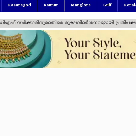
Kasaragod
Kannur
Manglore
Gulf
Keral