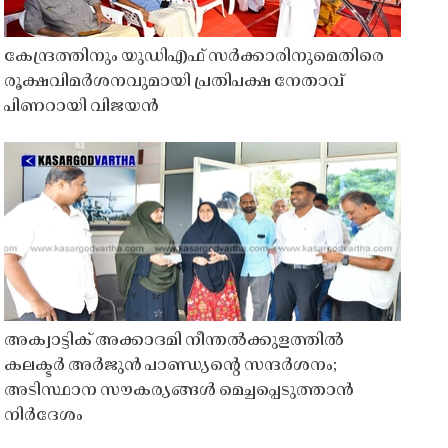
കേന്ദ്രത്തിനും യുഡിഎഫ് സർക്കാരിനുമെതിരെ
രൂക്ഷവിമർശനവുമായി പ്രതിപക്ഷ നേതാവ്
പിണറായി വിജയൻ
അക്വാട്ടിക് അക്കാദമി നീന്തൽക്കുളത്തിൽ
കലക്ടർ അർജുൻ പാണ്ഡ്യൻ്റെ സന്ദർശനം;
അടിസ്ഥാന സൗകര്യങ്ങൾ മെച്ചപ്പെടുത്താൻ
നിർദേശം