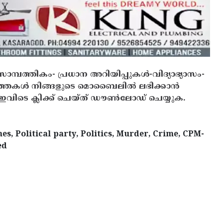
സാമ്പത്തികം- പ്രധാന അറിയിപ്പുകൾ-വിദ്യാഭ്യാസം-
ത്തകൾ നിങ്ങളുടെ മൊബൈലിൽ ലഭിക്കാൻ
ിടെ ക്ലിക്ക് ചെയ്ത് ഡൗൺലോഡ് ചെയ്യുക.
s, Political party, Politics, Murder, Crime, CPM-
ed