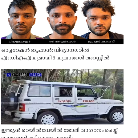
ഓപ്പറേഷൻ തൂഫാൻ; വിദ്യാനഗറിൽ
എംഡിഎംഎയുമായി 3 യുവാക്കൾ അറസ്റ്റിൽ
ഇന്ത്യൻ റെയിൽവേയിൽ ജോലി വാഗ്ദാനം ചെയ്ത്