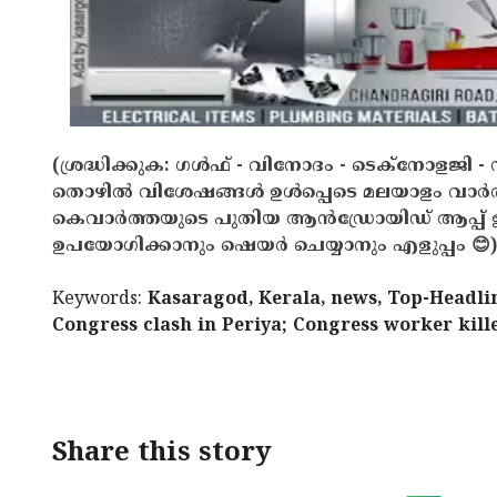
(ശ്രദ്ധിക്കുക: ഗൾഫ് - വിനോദം - ടെക്നോളജി - 
തൊഴിൽ വിശേഷങ്ങൾ ഉൾപ്പെടെ മലയാളം വാർ
കെവാർത്തയുടെ പുതിയ ആൻഡ്രോയിഡ് ആപ്പ് ഇവ
ഉപയോഗിക്കാനും ഷെയർ ചെയ്യാനും എളുപ്പം 😊)
Keywords:
Kasaragod, Kerala, news, Top-Headline
Congress clash in Periya; Congress worker kill
< !- START disable copy paste -->
Share this story