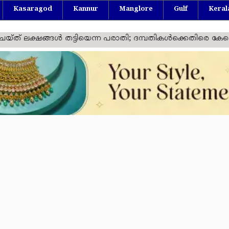
Kasaragod
Kannur
Manglore
Gulf
Keral