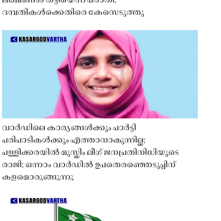
ലക്ഷങ്ങൾ തട്ടിയെന്ന പരാതി;
ദമ്പതികൾക്കെതിരെ കേസെടുത്തു
വാർഡിലെ കാര്യങ്ങൾക്കും പാർട്ടി
പരിപാടികൾക്കും എത്താനാകുന്നില്ല;
പള്ളിക്കരയിൽ മുസ്ലിം ലീഗ് ജനപ്രതിനിധിയുടെ
രാജി; ഒന്നാം വാർഡിൽ ഉപതെരഞ്ഞെടുപ്പിന്
കളമൊരുങ്ങുന്നു