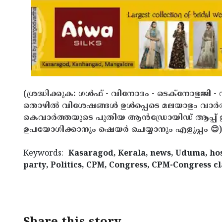
(ശ്രദ്ധിക്കുക: ഗൾഫ് - വിനോദം - ടെക്നോളജി - 
തൊഴിൽ വിശേഷങ്ങൾ ഉൾപ്പെടെ മലയാളം വാർ
കെവാർത്തയുടെ പുതിയ ആൻഡ്രോയിഡ് ആപ്പ് ഇവ
ഉപയോഗിക്കാനും ഷെയർ ചെയ്യാനും എളുപ്പം 😊)
Keywords:
Kasaragod, Kerala, news, Uduma, hosp
party, Politics, CPM, Congress, CPM-Congress c
< !- START disable copy paste -->