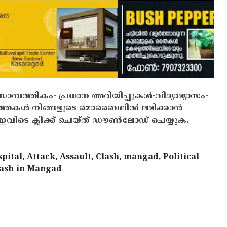
സാമ്പത്തികം- പ്രധാന അറിയിപ്പുകൾ-വിദ്യാഭ്യാസം-
ത്തകൾ നിങ്ങളുടെ മൊബൈലിൽ ലഭിക്കാൻ
ിടെ ക്ലിക്ക് ചെയ്ത് ഡൗൺലോഡ് ചെയ്യുക.
ital, Attack, Assault, Clash, mangad, Political
lash in Mangad