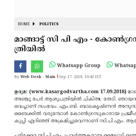
HOME
POLITICS
മാങ്ങാട്ട് സി പി എം - കോണ്‍ഗ
ത്രിയില്‍
Whatsapp Group
Whatsap
By
Web Desk - Main
Sep 17, 2018, 10:40 IST
ഉദുമ: (www.kasargodvartha.com 17.09.2018)
മാങ
അഞ്ചു പേര്‍ ആശുപത്രിയില്‍ ചികിത്സ തേടി. ഞായ
വെച്ചാണ് സംഭവം. എം.ബി. ബാലകൃഷ്ണന്‍ അനുസ
ബൈക്കില്‍ വരുമ്പോള്‍ കോണ്‍ഗ്രസുകാരായ പ്രജീഷ്
കുപ്പി എറിഞ്ഞ് അക്രമിച്ചുവെന്നാണ് സി.പി.എം. ആര
പരിക്കേറ്റ സി.പി.എം. പ്രവര്‍ത്തകരായ മൈലാട്ടി ഞെ