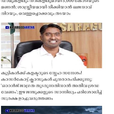
ഡാമുകളിലും നദികളിലുമായി 5,000 കോടിയുടെ
മണൽ; ശാസ്ത്രീയമായി നീക്കിയാൽ ഖജനാവ്
നിറയും, വെള്ളപ്പൊക്കവും തടയാം
കുട്ടികൾക്ക് കളക്ടറുടെ സ്നേഹ സന്ദേശം!
കാസർകോട്ട് ക്ലാസുകൾ പുനരാരംഭിക്കുന്നു;
‘ഓറൻജ് ജാഗ്രത തുടരുന്നതിനാൽ അതീവ ശ്രദ്ധ
വേണം’; ഇഴ ജന്തുക്കളുടെ സാന്നിധ്യം പരിശോധിച്ച്
സുരക്ഷ ഉറപ്പുവരുത്തണം