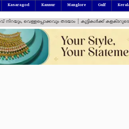
Kasaragod
Kannur
Manglore
Gulf
Keral