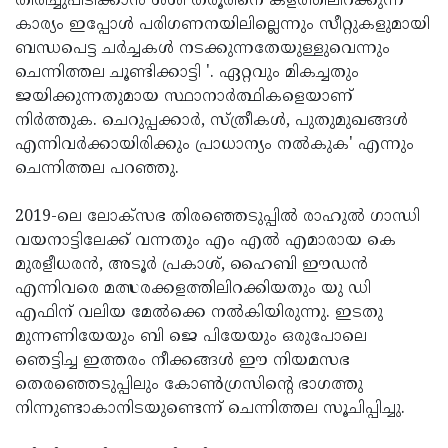
തിരിച്ചുപിടിക്കാന്‍ ശശി തരൂരിനെ കളത്തിലിറക്കുന്ന
കാര്യം ഇപ്പോള്‍ പരിഗണനയിലില്ലെന്നും സീറ്റുകളുമായി
ബന്ധപെട്ട ചര്‍ച്ചകള്‍ നടക്കുന്നതേയുള്ളുവെന്നും
ചെന്നിത്തല ചൂണ്ടിക്കാട്ടി '. ഏറ്റവും മികച്ചതും
ജയിക്കുന്നതുമായ സ്ഥാനാര്‍ത്ഥികളെയാണ്
നിര്‍ത്തുക. ചെറുപ്പക്കാര്‍, സ്ത്രീകള്‍, പുതുമുഖങ്ങള്‍
എന്നിവര്‍ക്കായിരിക്കും പ്രാധാന്യം നല്‍കുക' എന്നും
ചെന്നിത്തല പറഞ്ഞു.
2019-ലെ ലോക്‌സഭ തിരഞ്ഞെടുപ്പില്‍ രാഹുല്‍ ഗാന്ധി
വയനാട്ടിലേക്ക് വന്നതും എം എല്‍ എമാരായ കെ
മുരളീധരന്‍, അടൂര്‍ പ്രകാശ്, ഹൈബി ഈഡന്‍
എന്നിവരെ മത്സരക്കളത്തിലിറക്കിയതും യു ഡി
എഫിന് വലിയ മേല്‍ക്കെ നല്‍കിയിരുന്നു. ഇടതു
മുന്നണിയേയും ബി ജെ പിയേയും ഒരുപോലെ
ഞെട്ടിച്ച ഇത്തരം നീക്കങ്ങള്‍ ഈ നിയമസഭ
തെരഞ്ഞെടുപ്പിലും കോണ്‍ഗ്രസിന്റെ ഭാഗത്തു
നിന്നുണ്ടാകാനിടയുണ്ടെന്ന് ചെന്നിത്തല സൂചിപ്പിച്ചു.