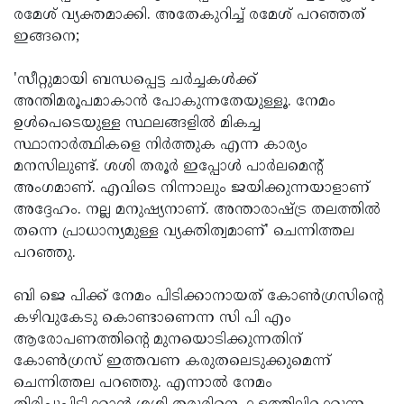
രമേശ് വ്യക്തമാക്കി. അതേകുറിച്ച് രമേശ് പറഞ്ഞത്
ഇങ്ങനെ;
'സീറ്റുമായി ബന്ധപ്പെട്ട ചര്‍ച്ചകള്‍ക്ക്
അന്തിമരൂപമാകാന്‍ പോകുന്നതേയുള്ളൂ. നേമം
ഉള്‍പെടെയുള്ള സ്ഥലങ്ങളില്‍ മികച്ച
സ്ഥാനാര്‍ത്ഥികളെ നിര്‍ത്തുക എന്ന കാര്യം
മനസിലുണ്ട്. ശശി തരൂര്‍ ഇപ്പോള്‍ പാര്‍ലമെന്റ്
അംഗമാണ്. എവിടെ നിന്നാലും ജയിക്കുന്നയാളാണ്
അദ്ദേഹം. നല്ല മനുഷ്യനാണ്. അന്താരാഷ്ട്ര തലത്തില്‍
തന്നെ പ്രാധാന്യമുള്ള വ്യക്തിത്വമാണ്' ചെന്നിത്തല
പറഞ്ഞു.
ബി ജെ പിക്ക് നേമം പിടിക്കാനായത് കോണ്‍ഗ്രസിന്റെ
കഴിവുകേടു കൊണ്ടാണെന്ന സി പി എം
ആരോപണത്തിന്റെ മുനയൊടിക്കുന്നതിന്
കോണ്‍ഗ്രസ് ഇത്തവണ കരുതലെടുക്കുമെന്ന്
ചെന്നിത്തല പറഞ്ഞു. എന്നാല്‍ നേമം