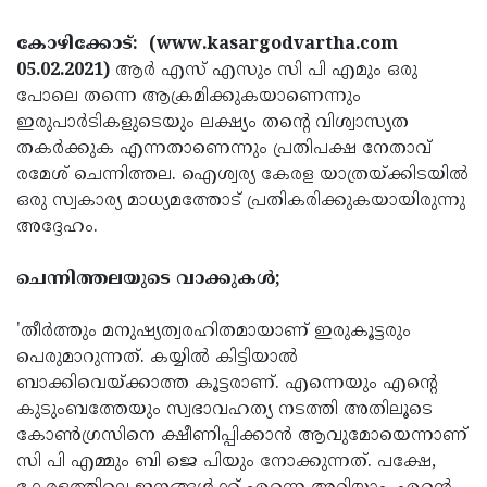
Election
Maha
കോഴിക്കോട്: (www.kasargodvartha.com
Shivarathri
International
05.02.2021)
ആര്‍ എസ് എസും സി പി എമും ഒരു
Women's
Anti-
പോലെ തന്നെ ആക്രമിക്കുകയാണെന്നും
ഇരുപാര്‍ടികളുടെയും ലക്ഷ്യം തന്റെ വിശ്വാസ്യത
Day
Drug
Attukal
തകര്‍ക്കുക എന്നതാണെന്നും പ്രതിപക്ഷ നേതാവ്
Campaign
Pongala
Holi
രമേശ് ചെന്നിത്തല. ഐശ്വര്യ കേരള യാത്രയ്ക്കിടയില്‍
ഒരു സ്വകാര്യ മാധ്യമത്തോട് പ്രതികരിക്കുകയായിരുന്നു
2025
2025
IPL
അദ്ദേഹം.
2025
Eid
ചെന്നിത്തലയുടെ വാക്കുകള്‍;
Al-
Waqf
Fitr
Bill
Vishu
'തീര്‍ത്തും മനുഷ്യത്വരഹിതമായാണ് ഇരുകൂട്ടരും
2025
പെരുമാറുന്നത്. കയ്യില്‍ കിട്ടിയാല്‍
Controversy
Festival
Good
ബാക്കിവെയ്ക്കാത്ത കൂട്ടരാണ്. എന്നെയും എന്റെ
2025
Friday
Easter
കുടുംബത്തേയും സ്വഭാവഹത്യ നടത്തി അതിലൂടെ
കോണ്‍ഗ്രസിനെ ക്ഷീണിപ്പിക്കാന്‍ ആവുമോയെന്നാണ്
Observance
Sunday
By-
സി പി എമ്മും ബി ജെ പിയും നോക്കുന്നത്. പക്ഷേ,
2025
2025
Election
Bihar