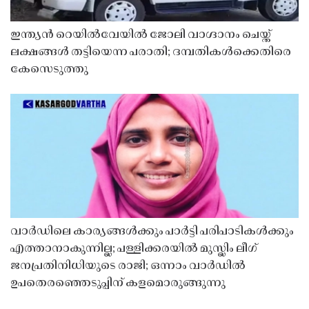
ഇന്ത്യൻ റെയിൽവേയിൽ ജോലി വാഗ്ദാനം ചെയ്ത്
ലക്ഷങ്ങൾ തട്ടിയെന്ന പരാതി; ദമ്പതികൾക്കെതിരെ
കേസെടുത്തു
വാർഡിലെ കാര്യങ്ങൾക്കും പാർട്ടി പരിപാടികൾക്കും
എത്താനാകുന്നില്ല; പള്ളിക്കരയിൽ മുസ്ലിം ലീഗ്
ജനപ്രതിനിധിയുടെ രാജി; ഒന്നാം വാർഡിൽ
ഉപതെരഞ്ഞെടുപ്പിന് കളമൊരുങ്ങുന്നു