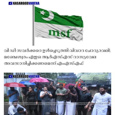
വി ഡി സവർക്കറെ ഉൾപ്പെടുത്തി വിവാദ ചോദ്യാവലി;
മഞ്ചേശ്വരം എഇഒ ആർഎസ്എസ് ദാസ്യവേല
അവസാനിപ്പിക്കണമെന്ന് എംഎസ്എഫ്