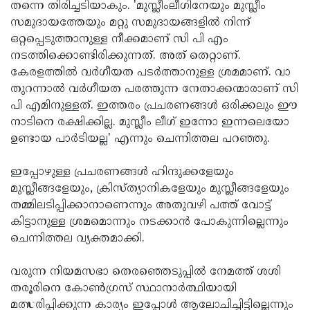
തന്നെ തിരിച്ചടിയാകും. 'മുസ്ലീംലീഗിനേയും മുസ്ലീം
സമുദായത്തേയും മറ്റു സമുദായങ്ങളില്‍ നിന്ന്
ഒറ്റപ്പെടുത്താനുള്ള നീക്കമാണ് സി പി എം
നടത്തിക്കൊണ്ടിരിക്കുന്നത്. അത് തെറ്റാണ്.
കേരളത്തില്‍ വര്‍ഗീയത പടര്‍ത്താനുള്ള ശ്രമമാണ്. വാ
തുറന്നാല്‍ വര്‍ഗീയത പരത്തുന്ന നേതാക്കന്മാരാണ് സി
പി എമിനുള്ളത്. ഇത്തരം പ്രചരണങ്ങള്‍ ഒരിക്കലും ഈ
നാടിനെ രക്ഷിക്കില്ല. മുസ്ലീം ലീഗ് ഇന്നോ ഇന്നലെയോ
ഉണ്ടായ പാര്‍ടിയല്ല' എന്നും ചെന്നിത്തല പറഞ്ഞു.
ഇപ്പോഴുള്ള പ്രചരണങ്ങള്‍ ഹിന്ദുക്കളേയും
മുസ്ലീങ്ങളേയും, ക്രിസ്ത്യാനികളേയും മുസ്ലീങ്ങളേയും
തമ്മിലടിപ്പിക്കാനാണെന്നും അതുവഴി പത്ത് വോട്ട്
കിട്ടാനുള്ള ശ്രമമൊന്നും നടക്കാന്‍ പോകുന്നില്ലെന്നും
ചെന്നിത്തല വ്യക്തമാക്കി.
വരുന്ന നിയമസഭാ തെരഞ്ഞെടുപ്പില്‍ നേമത്ത് ശശി
തരൂരിനെ കോണ്‍ഗ്രസ് സ്ഥാനാര്‍ത്ഥിയായി
മത്സരിപ്പിക്കുന്ന കാര്യം ഇപ്പോള്‍ ആലോചിച്ചിട്ടില്ലെന്നും