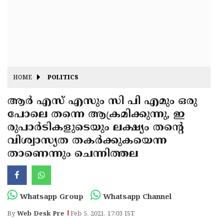
Fitr
May
Day
Eid
Al
Independence
Ad'ha
Day
Onam
HOME
POLITICS
J&K
State
ആര്‍ എസ് എസും സി പി എമും ഒരു
Haryana
പോലെ തന്നെ ആക്രമിക്കുന്നു, ഇ
Assembly
State
Diwali
രുപാര്‍ടികളുടെയും ലക്ഷ്യം തന്റെ
Elections
Assembly
Christmas
വിശ്വാസ്യത തകര്‍ക്കുകയെന്ന
Elections
താണെന്നും ചെന്നിത്തല
New-
Year
Republic
Day
Budget
Whatsapp Group
Whatsapp Channel
Delhi
By
Web Desk Pre
Feb 5, 2021, 17:03 IST