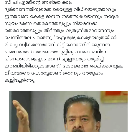
സി പി എമ്മിന്റെ അഴിമതിക്കും
ദുര്‍ഭരണത്തിനുമെതിരെയുള്ള വിധിയെഴുത്താവും
ഇത്തവണ കേരള ജനത നടത്തുകയെന്നും തദ്ദേശ
സ്വയംഭരണ തെരഞ്ഞെടുപ്പും നിയമസഭാ
തെരഞ്ഞെടുപ്പും തീര്‍ത്തും വ്യത്യസ്തമാണെന്നും
ചെന്നിത്തല പറഞ്ഞു. 'ഐശ്വര്യ കേരളയാത്രയ്ക്ക്
മികച്ച സ്വീകരണമാണ് കിട്ടിക്കൊണ്ടിരിക്കുന്നത്.
പഞ്ചായത്ത് തെരഞ്ഞെടുപ്പിലുണ്ടായ ചെറിയ
പിണക്കങ്ങളെല്ലാം മറന്ന് എല്ലാവരും ഒരുമിച്ച്
ഇറങ്ങിയിരിക്കുകയാണ്.' കേരളത്തെ രക്ഷിക്കാനുള്ള
ജീവന്മരണ പോരാട്ടമാണിതെന്നും അദ്ദേഹം
കൂട്ടിച്ചേര്‍ത്തു.