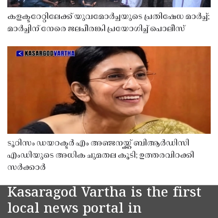
കളക്ടറേറ്റിലേക്ക് യുവമോർച്ചയുടെ പ്രതിഷേധ മാർച്ച്;
മാർച്ചിന് നേരെ ജലപീരങ്കി പ്രയോഗിച്ച് പൊലീസ്
ടൂറിസം ഡയറക്ടർ എം അഞ്ജനയ്ക്ക് ബിആർഡിസി
എംഡിയുടെ അധിക ചുമതല കൂടി; ഉത്തരവിറക്കി
സർക്കാർ
Kasaragod Vartha is the first
local news portal in