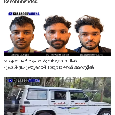
Recommended
ഓപ്പറേഷൻ തൂഫാൻ; വിദ്യാനഗറിൽ
എംഡിഎംഎയുമായി 3 യുവാക്കൾ അറസ്റ്റിൽ