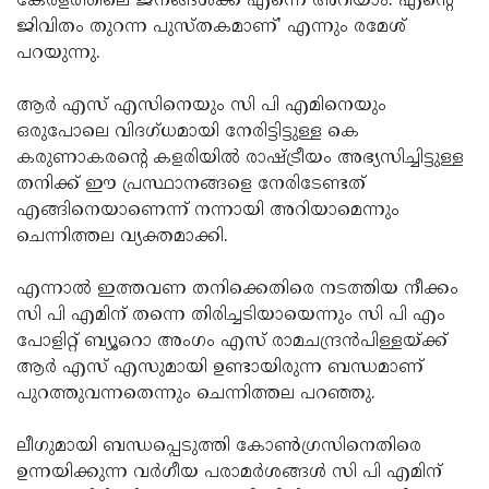
കേരളത്തിലെ ജനങ്ങള്‍ക്ക് എന്നെ അറിയാം. എന്റെ
ജിവിതം തുറന്ന പുസ്തകമാണ്' എന്നും രമേശ്
Updates
Assembly
Kerala
പറയുന്നു.
Polls
Local
Look
ആര്‍ എസ് എസിനെയും സി പി എമിനെയും
Body
Back
ഒരുപോലെ വിദഗ്ധമായി നേരിട്ടിട്ടുള്ള കെ
Election
2025
കരുണാകരന്റെ കളരിയില്‍ രാഷ്ട്രീയം അഭ്യസിച്ചിട്ടുള്ള
തനിക്ക് ഈ പ്രസ്ഥാനങ്ങളെ നേരിടേണ്ടത്
എങ്ങിനെയാണെന്ന് നന്നായി അറിയാമെന്നും
ചെന്നിത്തല വ്യക്തമാക്കി.
എന്നാല്‍ ഇത്തവണ തനിക്കെതിരെ നടത്തിയ നീക്കം
സി പി എമിന് തന്നെ തിരിച്ചടിയായെന്നും സി പി എം
പോളിറ്റ് ബ്യൂറൊ അംഗം എസ് രാമചന്ദ്രന്‍പിള്ളയ്ക്ക്
ആര്‍ എസ് എസുമായി ഉണ്ടായിരുന്ന ബന്ധമാണ്
പുറത്തുവന്നതെന്നും ചെന്നിത്തല പറഞ്ഞു.
ലീഗുമായി ബന്ധപ്പെടുത്തി കോണ്‍ഗ്രസിനെതിരെ
ഉന്നയിക്കുന്ന വര്‍ഗീയ പരാമര്‍ശങ്ങള്‍ സി പി എമിന്