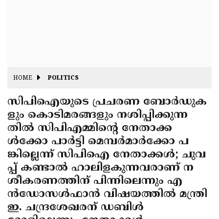
Fitr
May
Day
Eid
Al
Independence
Ad'ha
Day
Onam
HOME
POLITICS
J&K
State
സിപിഐയുടെ പ്രചരണ ബോര്‍ഡുക
Haryana
ളും കൊടിമരങ്ങളും നശിപ്പിക്കുന്ന
Assembly
State
Diwali
തില്‍ സിപിഎമ്മിന്റെ നേതാക്ക
Elections
Assembly
Christmas
ള്‍ക്കോ പാര്‍ട്ടി മെമ്പര്‍മാര്‍ക്കോ പ
Elections
ങ്കില്ലെന്ന് സിപിഐ നേതാക്കള്‍; ചുവ
New-
പ്പ് കണ്ടാല്‍ ഹാലിളകുന്നവരാണ് ന
Year
Republic
ശീകരണത്തിന് പിന്നിലെന്നും എ
Day
Budget
ന്‍ഡോസള്‍ഫാന്‍ വിഷയത്തില്‍ മന്ത്രി
ഇ. ചന്ദ്രശേഖരന് ഡബിള്‍
Delhi