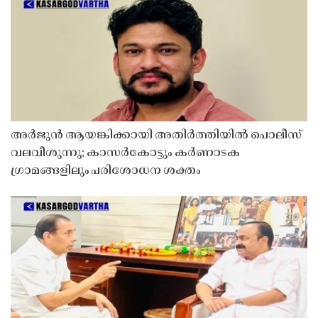
അർജുൻ ആയങ്കിക്കായി അതിർത്തിയിൽ പൊലീസ്
വലവീശുന്നു; കാസർകോട്ടും കർണാടക
ഗ്രാമങ്ങളിലും പരിശോധന ശക്തം