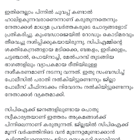
Updates
Assembly
Kerala
ഇതിനെല്ലാം പിന്നില്‍ ചുവപ്പ് കണ്ടാല്‍
Polls
Local
ഹാലിളകുന്നവരാണെന്നാണ് കരുതുന്നതെന്നും
Look
നേതാക്കള്‍ മാധ്യമ പ്രവര്‍ത്തകരുടെ ചോദ്യങ്ങളോട്
Body
Back
പ്രതികരിച്ചു. കുംബഡാജെയില്‍ റോഡും കൊടിമരവും
Election
2025
തീവെച്ചു നശിപ്പിക്കുകയായിരുന്നു. സിപിഎമ്മിന്റെ
ശക്തികേന്ദ്രങ്ങളായ മടിക്കൈ, ബങ്കളം, ഇരിക്കുളം,
ചട്ടഞ്ചാല്‍, പൊയ്‌നാച്ചി, മേല്‍പറമ്പ് തുടങ്ങിയ
ഭാഗങ്ങളിലും വ്യാപകമായ രീതിയിലുള്ള
നശീകരണമാണ് നടന്നു വന്നത്. ഇതു സംബന്ധിച്ച്
പോലീസില്‍ പരാതി നല്‍കിയിട്ടുണ്ടെന്നും ജില്ലാ
പോലീസ് ചീഫിനടക്കം നിവേദനം നല്‍കിയിട്ടുണ്ടെന്നും
നേതാക്കള്‍ വ്യക്തമാക്കി.
സിപിഐക്ക് ജനങ്ങളിലുണ്ടായ പൊതു
സ്വീകാര്യതയാണ് ഇത്തരം അക്രമങ്ങള്‍ക്ക്
പിന്നിലെന്നാണ് കരുതുന്നത്. ജില്ലയില്‍ സിപിഐക്ക്
മൂന്ന് വര്‍ഷത്തിനിടെ വന്‍ മുന്നേറ്റമുണ്ടാക്കാന്‍