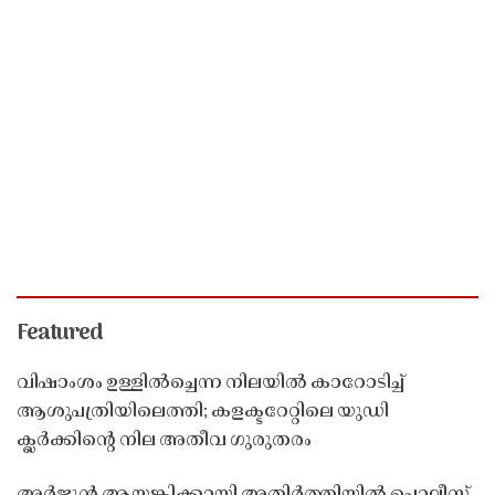
Featured
വിഷാംശം ഉള്ളിൽച്ചെന്ന നിലയിൽ കാറോടിച്ച്
ആശുപത്രിയിലെത്തി; കളക്ടറേറ്റിലെ യുഡി
ക്ലർക്കിൻ്റെ നില അതീവ ഗുരുതരം
അർജുൻ ആയങ്കിക്കായി അതിർത്തിയിൽ പൊലീസ്