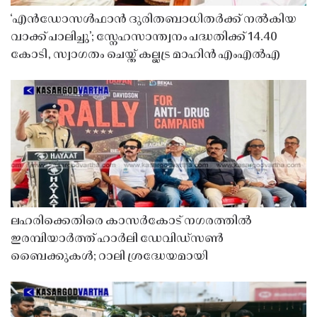
‘എൻഡോസൾഫാൻ ദുരിതബാധിതർക്ക് നൽകിയ
വാക്ക് പാലിച്ചു’; സ്നേഹസാന്ത്വനം പദ്ധതിക്ക് 14.40
കോടി, സ്വാഗതം ചെയ്ത് കല്ലട്ര മാഹിൻ എംഎൽഎ
ലഹരിക്കെതിരെ കാസർകോട് നഗരത്തിൽ
ഇരമ്പിയാർത്ത് ഹാർലി ഡേവിഡ്‌സൺ
ബൈക്കുകൾ; റാലി ശ്രദ്ധേയമായി