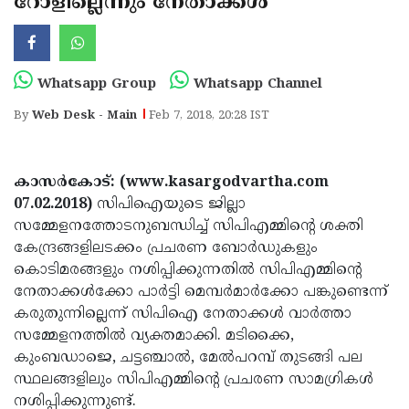
റോളില്ലെന്നും നേതാക്കള്‍
Election
Maha
Shivarathri
International
Women's
Anti-
Whatsapp Group
Whatsapp Channel
Day
Drug
Attukal
By
Web Desk - Main
Feb 7, 2018, 20:28 IST
Campaign
Pongala
Holi
2025
2025
IPL
കാസര്‍കോട്: (www.kasargodvartha.com
2025
07.02.2018)
സിപിഐയുടെ ജില്ലാ
Eid
സമ്മേളനത്തോടനുബന്ധിച്ച് സിപിഎമ്മിന്റെ ശക്തി
Al-
Waqf
കേന്ദ്രങ്ങളിലടക്കം പ്രചരണ ബോര്‍ഡുകളും
Fitr
Bill
കൊടിമരങ്ങളും നശിപ്പിക്കുന്നതില്‍ സിപിഎമ്മിന്റെ
Vishu
നേതാക്കള്‍ക്കോ പാര്‍ട്ടി മെമ്പര്‍മാര്‍ക്കോ പങ്കുണ്ടെന്ന്
2025
Controversy
Festival
Good
കരുതുന്നില്ലെന്ന് സിപിഐ നേതാക്കള്‍ വാര്‍ത്താ
2025
Friday
സമ്മേളനത്തില്‍ വ്യക്തമാക്കി. മടിക്കൈ,
Easter
കുംബഡാജെ, ചട്ടഞ്ചാല്‍, മേല്‍പറമ്പ് തുടങ്ങി പല
Observance
Sunday
By-
സ്ഥലങ്ങളിലും സിപിഎമ്മിന്റെ പ്രചരണ സാമഗ്രികള്‍
2025
2025
Election
നശിപ്പിക്കുന്നുണ്ട്.
Bihar