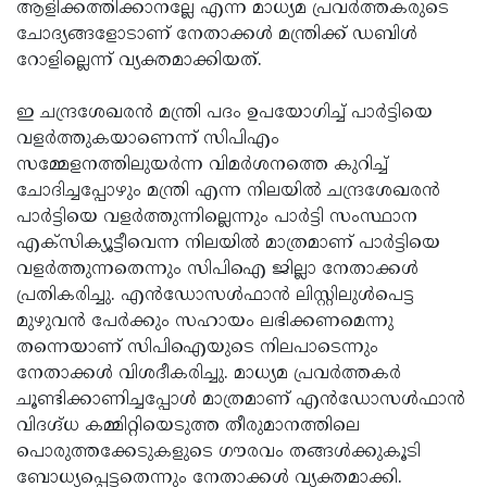
ആളിക്കത്തിക്കാനല്ലേ എന്ന മാധ്യമ പ്രവര്‍ത്തകരുടെ
ചോദ്യങ്ങളോടാണ് നേതാക്കള്‍ മന്ത്രിക്ക് ഡബിള്‍
റോളില്ലെന്ന് വ്യക്തമാക്കിയത്.
ഇ ചന്ദ്രശേഖരന്‍ മന്ത്രി പദം ഉപയോഗിച്ച് പാര്‍ട്ടിയെ
വളര്‍ത്തുകയാണെന്ന് സിപിഎം
സമ്മേളനത്തിലുയര്‍ന്ന വിമര്‍ശനത്തെ കുറിച്ച്
ചോദിച്ചപ്പോഴും മന്ത്രി എന്ന നിലയില്‍ ചന്ദ്രശേഖരന്‍
പാര്‍ട്ടിയെ വളര്‍ത്തുന്നില്ലെന്നും പാര്‍ട്ടി സംസ്ഥാന
എക്‌സിക്യൂട്ടീവെന്ന നിലയില്‍ മാത്രമാണ് പാര്‍ട്ടിയെ
വളര്‍ത്തുന്നതെന്നും സിപിഐ ജില്ലാ നേതാക്കള്‍
പ്രതികരിച്ചു. എന്‍ഡോസള്‍ഫാന്‍ ലിസ്റ്റിലുള്‍പെട്ട
മുഴുവന്‍ പേര്‍ക്കും സഹായം ലഭിക്കണമെന്നു
തന്നെയാണ് സിപിഐയുടെ നിലപാടെന്നും
നേതാക്കള്‍ വിശദീകരിച്ചു. മാധ്യമ പ്രവര്‍ത്തകര്‍
ചൂണ്ടിക്കാണിച്ചപ്പോള്‍ മാത്രമാണ് എന്‍ഡോസള്‍ഫാന്‍
വിദഗ്ദ്ധ കമ്മിറ്റിയെടുത്ത തീരുമാനത്തിലെ
പൊരുത്തക്കേടുകളുടെ ഗൗരവം തങ്ങള്‍ക്കുകൂടി
ബോധ്യപ്പെട്ടതെന്നും നേതാക്കള്‍ വ്യക്തമാക്കി.