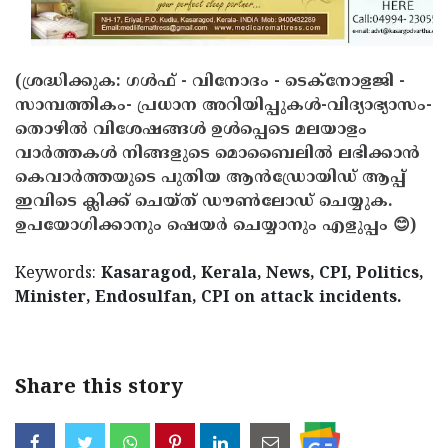
(ശ്രദ്ധിക്കുക: ഗൾഫ് - വിനോദം - ടെക്നോളജി -
സാമ്പത്തികം- പ്രധാന അറിയിപ്പുകൾ-വിദ്യാഭ്യാസം-
തൊഴിൽ വിശേഷങ്ങൾ ഉൾപ്പെടെ മലയാളം
വാർത്തകൾ നിങ്ങളുടെ മൊബൈലിൽ ലഭിക്കാൻ
കെവാർത്തയുടെ പുതിയ ആൻഡ്രോയിഡ് ആപ്പ്
ഇവിടെ ക്ലിക്ക് ചെയ്ത് ഡൗൺലോഡ് ചെയ്യുക.
ഉപയോഗിക്കാനും ഷെയർ ചെയ്യാനും എളുപ്പം 😊)
Keywords:
Kasaragod, Kerala, News, CPI, Politics,
Minister, Endosulfan, CPI on attack incidents.
Share this story