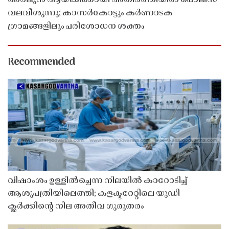
വലവീശുന്നു; കാസർകോട്ടും കർണാടക
ഗ്രാമങ്ങളിലും പരിശോധന ശക്തം
Recommended
വിഷാംശം ഉള്ളിൽച്ചെന്ന നിലയിൽ കാറോടിച്ച്
ആശുപത്രിയിലെത്തി; കളക്ടറേറ്റിലെ യുഡി
ക്ലർക്കിൻ്റെ നില അതീവ ഗുരുതരം