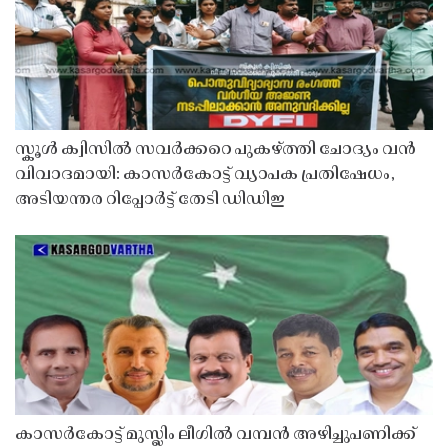
സ്കൂൾ ക്വിസിൽ സവർക്കറെ പുകഴ്ത്തി ചോദ്യം വൻ
വിവാദമായി: കാസർകോട്ട് വ്യാപക പ്രതിഷേധം,
അടിയന്തര റിപ്പോർട്ട് തേടി ഡിഡിഇ
കാസർകോട്ട് മുസ്ലിം ലീഗിൽ വമ്പൻ അഴിച്ചുപണിക്ക്