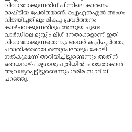
വിവാദമാക്കുന്നതിന് പിന്നിലെ കാരണം
രാഷ്ട്രീയ പ്രേരിതമാണ്. ഐഎൻഎൽ അംഗം
വിജയിച്ചതിലും മികച്ച പ്രവർത്തനം
കാഴ്ചവക്കുന്നതിലും അസൂയ പൂണ്ട
വാർഡിലെ മുസ്ലിം ലീഗ് നേതാക്കളാണ് ഇത്
വിവാദമാക്കുന്നതെന്നും അവർ കൂട്ടിച്ചേർത്തു.
പരാതിക്കാരായ രണ്ടുപേരോടും കോഴി
നൽകുമെന്ന് അറിയിച്ചിട്ടുണ്ടെന്നും അതിന്
ഞായറാഴ്ച മൃഗാശുപത്രിയിൽ ഹാജരാകാൻ
ആവശ്യപ്പെട്ടിട്ടുണ്ടെന്നും ശമീമ സ്വാദിഖ്
പറഞ്ഞു.