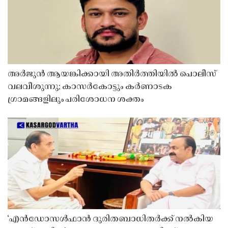
അർജുൻ ആയങ്കിക്കായി അതിർത്തിയിൽ പൊലീസ്
വലവീശുന്നു; കാസർകോട്ടും കർണാടക
ഗ്രാമങ്ങളിലും പരിശോധന ശക്തം
‘എൻഡോസൾഫാൻ ദുരിതബാധിതർക്ക് നൽകിയ