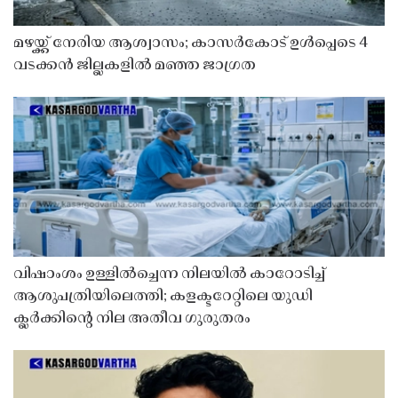
മഴയ്ക്ക് നേരിയ ആശ്വാസം; കാസർകോട് ഉൾപ്പെടെ 4
വടക്കൻ ജില്ലകളിൽ മഞ്ഞ ജാഗ്രത
വിഷാംശം ഉള്ളിൽച്ചെന്ന നിലയിൽ കാറോടിച്ച്
ആശുപത്രിയിലെത്തി; കളക്ടറേറ്റിലെ യുഡി
ക്ലർക്കിൻ്റെ നില അതീവ ഗുരുതരം