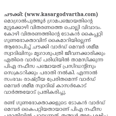
Election
Maha
Shivarathri
International
ചൗക്കി: (www.kasargodvartha.com)
Women's
മൊഗ്രാൽപുത്തൂർ ഗ്രാമപഞ്ചായതിന്റെ
Anti-
മുട്ടക്കോഴി വിതരണത്തെ ചൊല്ലി വിവാദം.
Day
Drug
Attukal
കോഴി വിതരണത്തിന്റെ ടോകൻ കൈപ്പറ്റി
Campaign
Pongala
Holi
ഗുണഭോക്താവിന് കൈമാറിയില്ലെന്ന്
ആരോപിച്ച് ചൗക്കി വാർഡ് മെമ്പർ ശമീമ
2025
2025
IPL
സ്വാദിഖിനും മൃഗാശുപത്രി ജീവനക്കാരിക്കും
2025
Eid
എതിരെ വാർഡ് പരിധിയിൽ താമസിക്കുന്ന
പിഎ നഫീസ പഞ്ചായത് പ്രസിഡന്റിനും
Al-
Waqf
സെക്രടറിക്കും പരാതി നൽകി. എന്നാൽ
Fitr
Bill
Vishu
സംഭവം രാഷ്ട്രീയ പ്രേരിതമെന്ന് വാർഡ്
2025
Controversy
മെമ്പർ ശമീമ സ്വാദിഖ് കാസർകോട്
Festival
Good
വാർത്തയോട് പ്രതികരിച്ചു.
2025
Friday
Easter
രണ്ട് ഗുണഭോക്താക്കളുടെ ടോകൻ വാർഡ്
Observance
Sunday
By-
മെമ്പർ കൈപറ്റിയതായാണ് പിഎ നഫീസ
2025
2025
Election
Bihar