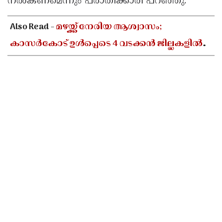
നൽകണമെന്നും പരാതിക്കാരി പറഞ്ഞു.
Also Read -
മഴയ്ക്ക് നേരിയ ആശ്വാസം;
കാസർകോട് ഉൾപ്പെടെ 4 വടക്കൻ ജില്ലകളിൽ
മഞ്ഞ ജാഗ്രത