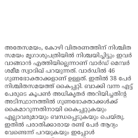
അതേസമയം, കോഴി വിതരണത്തിന് നിശ്ചിത
സമയം മൃഗാശുപത്രിയിൽ നിശ്ചയിച്ചിട്ടും ഇവർ
വാങ്ങാൻ എത്തിയില്ലെന്നാണ് വാർഡ് മെമ്പർ
ശമീമ സ്വാദിഖ് പറയുന്നത്. വാർഡിൽ 46
ഗുണഭോക്താക്കളാണ് ഉള്ളത്. ഇതിൽ 38 പേർ
നിശ്ചിതസമയത്ത് കൈപ്പറ്റി. ബാക്കി വന്ന എട്ട്
പേരുടെ കൂപൺ അധികൃതർ അറിയിച്ചതിന്റ
അടിസ്ഥാനത്തിൽ ഗുണഭോക്താക്കൾക്ക്
കൈമാറുന്നതിനായി കൈപ്പറ്റുകയും
എല്ലാവരുമായും ബന്ധപ്പെടുകയും ചെയ്തു.
ഇതിൽ പരാതിക്കാരായ രണ്ട് പേർ ആദ്യം
വേണ്ടെന്ന് പറയുകയും ഇപ്പോൾ