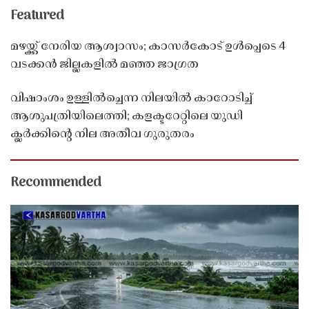
Featured
മഴയ്ക്ക് നേരിയ ആശ്വാസം; കാസർകോട് ഉൾപ്പെടെ 4
വടക്കൻ ജില്ലകളിൽ മഞ്ഞ ജാഗ്രത
വിഷാംശം ഉള്ളിൽച്ചെന്ന നിലയിൽ കാറോടിച്ച്
ആശുപത്രിയിലെത്തി; കളക്ടറേറ്റിലെ യുഡി
ക്ലർക്കിൻ്റെ നില അതീവ ഗുരുതരം
Recommended