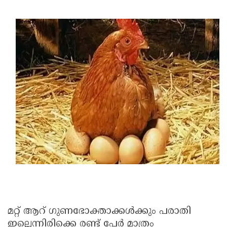
മറ്റ് ആറ് ഗുണഭോക്താക്കൾക്കും പരാതി
ഇല്ലെന്നിരിക്കെ രണ്ട് പേർ മാത്രം