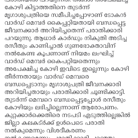
പരാതിയിൽ പറയുന്നത്. തങ്ങൾ അപേക്ഷിച്ച
കോഴി കിട്ടാത്തതിനെ തുടർന്ന്
Updates
Assembly
Kerala
മൃഗാശുപത്രിയെ സമീപിച്ചപ്പോഴാണ് ടോകൻ
Polls
Local
Look
വാർഡ് മെമ്പർ കൈപ്പറ്റിയതായി ബന്ധപ്പെട്ട
Body
ജീവനക്കാർ അറിയിച്ചതെന്ന് പരാതിക്കാരി
Back
പറയുന്നു. ആധാർ കാർഡും നികുതി അടിച്ച
Election
2025
രസീതും കാണിച്ചാൽ ഗുണഭോക്താവിന്
നൽകേണ്ട കൂപണാണ് നിയമം ലംഘിച്ച്
വാർഡ് മെമ്പർ കൈപറ്റിയതെന്നും
അപേക്ഷിച്ച കോഴി ഇവിടെ ഇല്ലെന്നും കോഴി
തീർന്നതായും വാർഡ് മെമ്പരെ
ബന്ധപ്പെടാനും മൃഗാശുപത്രി ജീവനക്കാരി
അറിയിച്ചതായും പരാതിക്കാരി ചൂണ്ടിക്കാട്ടി.
തുടർന്ന് മെമ്പറെ ബന്ധപ്പെട്ടപ്പോൾ രസീതും
കോഴിയും ലഭിച്ചില്ലെന്നാണ് ആരോപണം.
കുറ്റക്കാർക്കെതിരെ നടപടി എടുത്തില്ലെങ്കിൽ
ജില്ലാ കലകട്ർക്ക് ഉൾപെടെ പരാതി
നൽകുമെന്നും വിശദീകരണം