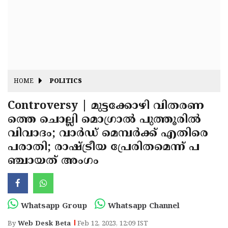
Fitr
May
Day
Eid
Al
Independence
Ad'ha
Day
Onam
HOME
POLITICS
J&K
State
Controversy | മുട്ടക്കോഴി വിതരണ
Haryana
ത്തെ ചൊല്ലി മൊഗ്രാൽ പുത്തൂരിൽ
Assembly
State
Diwali
വിവാദം; വാർഡ് മെമ്പർക്ക് എതിരെ
Elections
Assembly
Christmas
പരാതി; രാഷ്ട്രീയ പ്രേരിതമെന്ന് പ
Elections
ഞ്ചായത് അംഗം
New-
Year
Republic
Day
Budget
Whatsapp Group
Whatsapp Channel
Delhi
By
Web Desk Beta
Feb 12, 2023, 12:09 IST