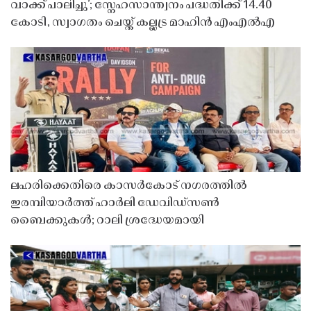
വാക്ക് പാലിച്ചു’; സ്നേഹസാന്ത്വനം പദ്ധതിക്ക് 14.40
കോടി, സ്വാഗതം ചെയ്ത് കല്ലട്ര മാഹിൻ എംഎൽഎ
ലഹരിക്കെതിരെ കാസർകോട് നഗരത്തിൽ
ഇരമ്പിയാർത്ത് ഹാർലി ഡേവിഡ്‌സൺ
ബൈക്കുകൾ; റാലി ശ്രദ്ധേയമായി