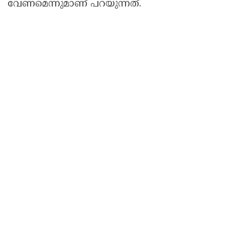
വേണമെന്നുമാണ് പറയുന്നത്.