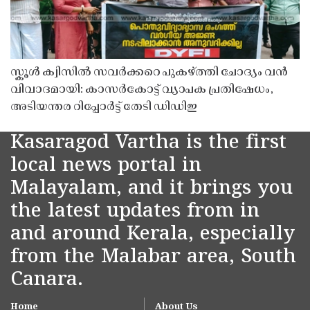
സ്കൂൾ ക്വിസിൽ സവർക്കറെ പുകഴ്ത്തി ചോദ്യം വൻ
വിവാദമായി: കാസർകോട്ട് വ്യാപക പ്രതിഷേധം,
അടിയന്തര റിപ്പോർട്ട് തേടി ഡിഡിഇ
Kasaragod Vartha is the first
local news portal in
Malayalam, and it brings you
the latest updates from in
and around Kerala, especially
from the Malabar area, South
Canara.
Home
About Us