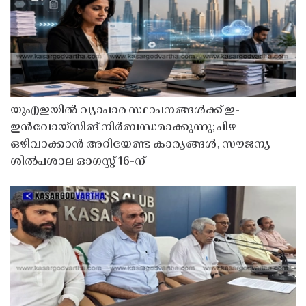
യുഎഇയിൽ വ്യാപാര സ്ഥാപനങ്ങൾക്ക് ഇ-
ഇൻവോയ്സിങ് നിർബന്ധമാക്കുന്നു; പിഴ
ഒഴിവാക്കാൻ അറിയേണ്ട കാര്യങ്ങൾ, സൗജന്യ
ശിൽപശാല ഓഗസ്റ്റ് 16-ന്