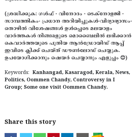
(ശ്രദ്ധിക്കുക: ഗൾഫ് - വിനോദം - ടെക്നോളജി -
സാമ്പത്തികം- പ്രധാന അറിയിപ്പുകൾ-വിദ്യാഭ്യാസം-
തൊഴിൽ വിശേഷങ്ങൾ ഉൾപ്പെടെ മലയാളം
വാർത്തകൾ നിങ്ങaളുടെ മൊബൈലിൽ ലഭിക്കാൻ
കെവാർത്തയുടെ പുതിയ ആൻഡ്രോയിഡ് ആപ്പ്
ഇവിടെ ക്ലിക്ക് ചെയ്ത് ഡൗൺലോഡ് ചെയ്യുക.
ഉപയോഗിക്കാനും ഷെയർ ചെയ്യാനും എളുപ്പം 😊)
Keywords:
Kanhangad, Kasaragod, Kerala, News,
Politics, Oommen Chandy, Controversy in I
Group; Some one visit Oommen Chandy.
< !- START disable copy paste -->
Share this story