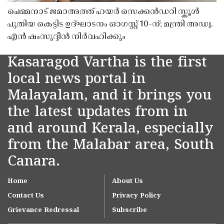
ചെമ്മനാട് ജമാഅത്ത് ഹയർ സെക്കൻഡറി സ്കൂൾ
പുതിയ കെട്ടിട ഉദ്ഘാടനം ഓഗസ്റ്റ് 10-ന്; മന്ത്രി അഡ്വ.
എൻ ഷംസുദ്ദീൻ നിർവഹിക്കും
Kasaragod Vartha is the first
local news portal in
Malayalam, and it brings you
the latest updates from in
and around Kerala, especially
from the Malabar area, South
Canara.
Home
About Us
Contact Us
Privacy Policy
Grievance Redressal
Subscribe