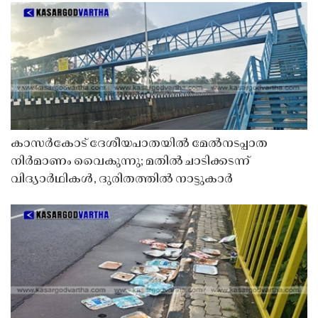
കാസർകോട് ദേശീയപാതയിൽ മേൽനടപ്പാത
നിർമാണം വൈകുന്നു; മതിൽ ചാടിക്കടന്ന്
വിദ്യാർഥികൾ, ദുരിതത്തിൽ നാട്ടുകാർ