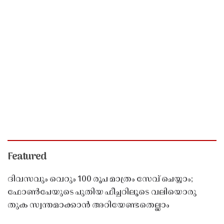
Featured
ദിവസവും വെറും 100 രൂപ മാത്രം സേവ് ചെയ്യാം;
ഫോൺപേയുടെ പുതിയ ഫീച്ചറിലൂടെ വലിയൊരു
തുക സ്വന്തമാക്കാൻ അറിയേണ്ടതെല്ലാം