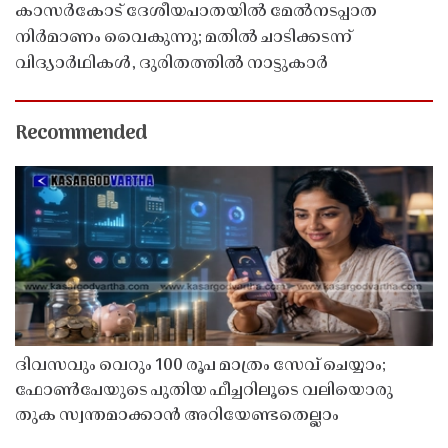
കാസർകോട് ദേശീയപാതയിൽ മേൽനടപ്പാത
നിർമാണം വൈകുന്നു; മതിൽ ചാടിക്കടന്ന്
വിദ്യാർഥികൾ, ദുരിതത്തിൽ നാട്ടുകാർ
Recommended
ദിവസവും വെറും 100 രൂപ മാത്രം സേവ് ചെയ്യാം;
ഫോൺപേയുടെ പുതിയ ഫീച്ചറിലൂടെ വലിയൊരു
തുക സ്വന്തമാക്കാൻ അറിയേണ്ടതെല്ലാം