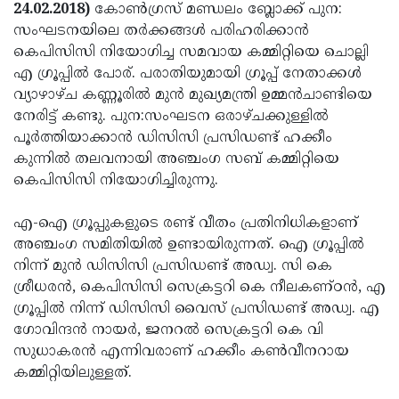
Election
Maha
24.02.2018)
കോണ്‍ഗ്രസ് മണ്ഡലം ബ്ലോക്ക് പുന:
സംഘടനയിലെ തര്‍ക്കങ്ങള്‍ പരിഹരിക്കാന്‍
Shivarathri
International
കെപിസിസി നിയോഗിച്ച സമവായ കമ്മിറ്റിയെ ചൊല്ലി
Women's
Anti-
എ ഗ്രൂപ്പില്‍ പോര്. പരാതിയുമായി ഗ്രൂപ്പ് നേതാക്കള്‍
വ്യാഴാഴ്ച കണ്ണൂരില്‍ മുന്‍ മുഖ്യമന്ത്രി ഉമ്മന്‍ചാണ്ടിയെ
Day
Drug
Attukal
നേരിട്ട് കണ്ടു. പുന:സംഘടന ഒരാഴ്ചക്കുള്ളില്‍
Campaign
Pongala
Holi
പൂര്‍ത്തിയാക്കാന്‍ ഡിസിസി പ്രസിഡണ്ട് ഹക്കീം
കുന്നില്‍ തലവനായി അഞ്ചംഗ സബ് കമ്മിറ്റിയെ
2025
2025
IPL
കെപിസിസി നിയോഗിച്ചിരുന്നു.
2025
Eid
എ-ഐ ഗ്രൂപ്പുകളുടെ രണ്ട് വീതം പ്രതിനിധികളാണ്
Al-
Waqf
അഞ്ചംഗ സമിതിയില്‍ ഉണ്ടായിരുന്നത്. ഐ ഗ്രൂപ്പില്‍
Fitr
Bill
Vishu
നിന്ന് മുന്‍ ഡിസിസി പ്രസിഡണ്ട് അഡ്വ. സി കെ
ശ്രീധരന്‍, കെപിസിസി സെക്രട്ടറി കെ നീലകണ്ഠന്‍, എ
2025
Controversy
Festival
Good
ഗ്രൂപ്പില്‍ നിന്ന് ഡിസിസി വൈസ് പ്രസിഡണ്ട് അഡ്വ. എ
2025
Friday
Easter
ഗോവിന്ദന്‍ നായര്‍, ജനറല്‍ സെക്രട്ടറി കെ വി
സുധാകരന്‍ എന്നിവരാണ് ഹക്കീം കണ്‍വീനറായ
Observance
Sunday
By-
കമ്മിറ്റിയിലുള്ളത്.
2025
2025
Election
Bihar