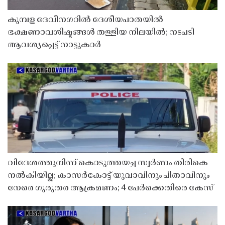
കുമ്പള ദേവീനഗറിൽ ദേശീയപാതയിൽ
ഭക്ഷണാവശിഷ്ടങ്ങൾ തള്ളിയ നിലയിൽ; നടപടി
ആവശ്യപ്പെട്ട് നാട്ടുകാർ
വിദേശത്തുനിന്ന് കൊടുത്തയച്ച സ്വർണം തിരികെ
നൽകിയില്ല; കാസർകോട്ട് യുവാവിനും പിതാവിനും
നേരെ ഗുരുതര ആക്രമണം; 4 പേർക്കെതിരെ കേസ്