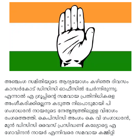
Updates
Assembly
Kerala
Polls
Local
Look
Body
Back
Election
2025
അഞ്ചംഗ സമിതിയുടെ ആദ്യയോഗം കഴിഞ്ഞ ദിവസം
കാസര്‍കോട് ഡിസിസി ഓഫീസില്‍ ചേര്‍ന്നിരുന്നു.
എന്നാല്‍ എ ഗ്രൂപ്പിന്റെ സമവായ പ്രതിനിധികളെ
അംഗീകരിക്കില്ലെന്ന കടുത്ത നിലപാടുമായി പി
ഗംഗാധരന്‍ നായരുടെ നേതൃത്വത്തിലുളള വിഭാഗം
രംഗത്തെത്തി. കെപിസിസി അംഗം കെ വി ഗംഗാധരന്‍,
മുന്‍ ഡിസിസി വൈസ് പ്രസിഡണ്ട് കല്യോട്ടെ എ
ഗോവിന്ദന്‍ നായര്‍ എന്നിവരെ സമവായ കമ്മിറ്റി