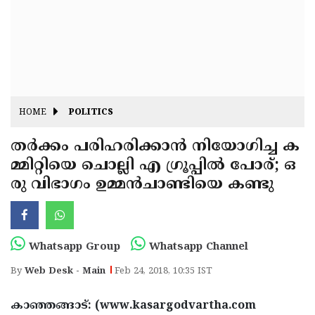
Fitr
May
Day
Eid
Al
Independence
Ad'ha
Day
Onam
HOME
POLITICS
J&K
State
തര്‍ക്കം പരിഹരിക്കാന്‍ നിയോഗിച്ച ക
Haryana
മ്മിറ്റിയെ ചൊല്ലി എ ഗ്രൂപ്പില്‍ പോര്; ഒ
Assembly
State
Diwali
രു വിഭാഗം ഉമ്മന്‍ചാണ്ടിയെ കണ്ടു
Elections
Assembly
Christmas
Elections
New-
Year
Republic
Whatsapp Group
Whatsapp Channel
Day
Budget
By
Web Desk - Main
Feb 24, 2018, 10:35 IST
Delhi
കാഞ്ഞങ്ങാട്: (www.kasargodvartha.com