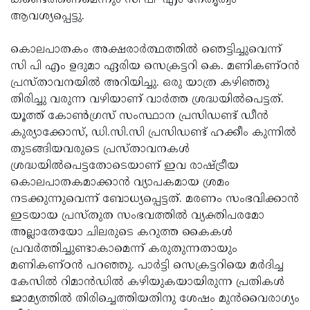
കണ്ടെത്തണമെന്നും സി പി എം നേതൃത്വം
ആവശ്യപ്പെട്ടു.
കൊലപാതകം അക്ഷരാര്‍ത്ഥത്തില്‍ ഞെട്ടിച്ചുവെന്ന്
സി പി എം ഉദുമാ ഏരിയ സെക്രട്ടറി കെ. മണികണ്ഠന്‍
പ്രസ്താവനയില്‍ അറിയിച്ചു. ഒരു യാത്ര കഴിഞ്ഞു
തിരിച്ചു വരുന്ന വഴിയാണ് വാര്‍ത്ത ശ്രദ്ധയില്‍പെട്ടത്.
യൂത്ത് കോണ്‍ഗ്രസ് സംസ്ഥാന പ്രസിഡണ്ട് ഡീന്‍
കുര്യാക്കോസ്, ഡി.സി.സി പ്രസിഡണ്ട് ഹക്കീം കുന്നില്‍
തുടങ്ങിയവരുടെ പ്രസ്താവനകള്‍
ശ്രദ്ധയില്‍പെട്ടതോടെയാണ് ഇവ രാഷ്ട്രീയ
കൊലപാതകമാക്കാന്‍ വ്യാപകമായ ശ്രമം
നടക്കുന്നുവെന്ന് ബോധ്യപ്പെട്ടത്. മരണം സംഭവിക്കാന്‍
ഇടയായ പ്രസ്തുത സംഭവത്തില്‍ വ്യക്തിപരമോ
അല്ലാതേയോ ചിലരുടെ കറുത്ത കൈകള്‍
പ്രവര്‍ത്തിച്ചുണ്ടാകാമെന്ന് കരുതുന്നതായും
മണികണ്ഠന്‍ പറഞ്ഞു. പാര്‍ട്ടി സെക്രട്ടറിയെ മര്‍ദിച്ച
കേസില്‍ റിമാന്‍ഡില്‍ കഴിയുകയായിരുന്ന പ്രതികള്‍
ജാമ്യത്തില്‍ തിരിച്ചെത്തിയതിനു ശേഷം മുന്‍വൈരാഗ്യം