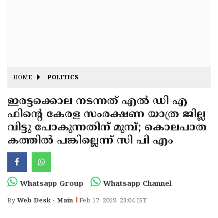
Fitr
May
Day
Eid
Al
Independence
Ad'ha
Day
Onam
HOME
POLITICS
J&K
State
ഇരട്ടക്കൊല നടന്നത് എല്‍ ഡി എ
Haryana
ഫിന്റെ കേരള സംരക്ഷണ യാത്ര ജില്ല
Assembly
State
Diwali
വിട്ടു പോകുന്നതിന് മുമ്പ്; കൊലപാത
Elections
Assembly
Christmas
കത്തില്‍ പങ്കില്ലെന്ന് സി പി എം
Elections
New-
Year
Republic
Whatsapp Group
Whatsapp Channel
Day
Budget
By
Web Desk - Main
Feb 17, 2019, 23:04 IST
Delhi