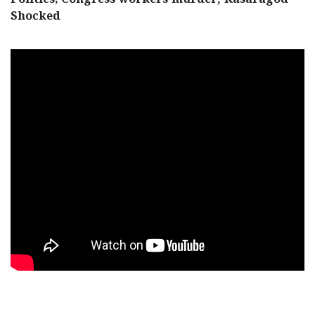
Politics, Congress workers murder; Kasaragod
Shocked
< !- START disable copy paste -->