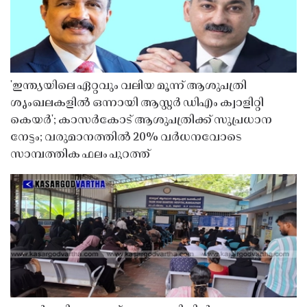
'ഇന്ത്യയിലെ ഏറ്റവും വലിയ മൂന്ന് ആശുപത്രി
ശൃംഖലകളിൽ ഒന്നായി ആസ്റ്റർ ഡിഎം ക്വാളിറ്റി
കെയർ'; കാസർകോട് ആശുപത്രിക്ക് സുപ്രധാന
നേട്ടം; വരുമാനത്തിൽ 20% വർധനവോടെ
സാമ്പത്തിക ഫലം പുറത്ത്