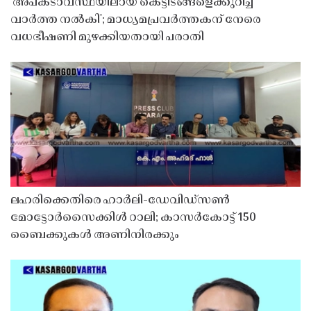
'അപകടാവസ്ഥയിലായ കെട്ടിടങ്ങളെക്കുറിച്ച്
വാർത്ത നൽകി'; മാധ്യമപ്രവർത്തകന് നേരെ
വധഭീഷണി മുഴക്കിയതായി പരാതി
ലഹരിക്കെതിരെ ഹാർലി-ഡേവിഡ്‌സൺ
മോട്ടോർസൈക്കിൾ റാലി; കാസർകോട്ട് 150
ബൈക്കുകൾ അണിനിരക്കും