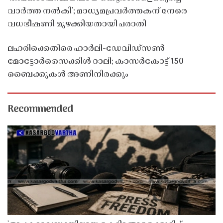
വാർത്ത നൽകി'; മാധ്യമപ്രവർത്തകന് നേരെ
വധഭീഷണി മുഴക്കിയതായി പരാതി
ലഹരിക്കെതിരെ ഹാർലി-ഡേവിഡ്‌സൺ
മോട്ടോർസൈക്കിൾ റാലി; കാസർകോട്ട് 150
ബൈക്കുകൾ അണിനിരക്കും
Recommended