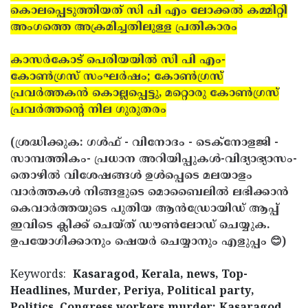
കൊലപ്പെടുത്തിയത് സി പി എം ലോക്കല്‍ കമ്മിറ്റി
അംഗത്തെ അക്രമിച്ചതിലുള്ള പ്രതികാരം
കാസര്‍കോട് പെരിയയില്‍ സി പി എം-
കോണ്‍ഗ്രസ് സംഘര്‍ഷം; കോണ്‍ഗ്രസ്
പ്രവര്‍ത്തകന്‍ കൊല്ലപ്പെട്ടു, മറ്റൊരു കോണ്‍ഗ്രസ്
പ്രവര്‍ത്തന്റെ നില ഗുരുതരം
(ശ്രദ്ധിക്കുക: ഗൾഫ് - വിനോദം - ടെക്നോളജി -
സാമ്പത്തികം- പ്രധാന അറിയിപ്പുകൾ-വിദ്യാഭ്യാസം-
തൊഴിൽ വിശേഷങ്ങൾ ഉൾപ്പെടെ മലയാളം
വാർത്തകൾ നിങ്ങളുടെ മൊബൈലിൽ ലഭിക്കാൻ
കെവാർത്തയുടെ പുതിയ ആൻഡ്രോയിഡ് ആപ്പ്
ഇവിടെ ക്ലിക്ക് ചെയ്ത് ഡൗൺലോഡ് ചെയ്യുക.
ഉപയോഗിക്കാനും ഷെയർ ചെയ്യാനും എളുപ്പം 😊)
Keywords:
Kasaragod, Kerala, news, Top-
Headlines, Murder, Periya, Political party,