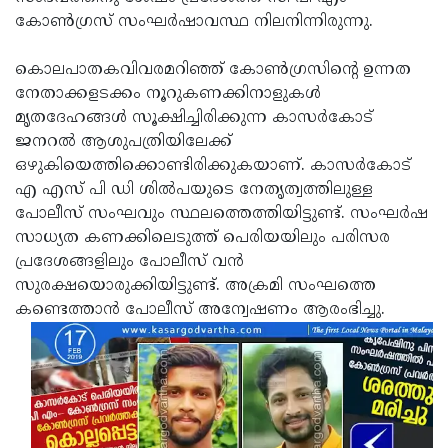
കോണ്‍ഗ്രസ് സംഘര്‍ഷാവസ്ഥ നിലനിന്നിരുന്നു.
Updates
Assembly
Kerala
Polls
Local
Look
കൊലപാതകവിവരമറിഞ്ഞ് കോണ്‍ഗ്രസിന്റെ ഉന്നത
നേതാക്കളടക്കം നൂറുകണക്കിനാളുകള്‍
Body
Back
മൃതദേഹങ്ങള്‍ സൂക്ഷിച്ചിരിക്കുന്ന കാസര്‍കോട്
Election
2025
ജനറല്‍ ആശുപത്രിയിലേക്ക്
ഒഴുകിയെത്തിക്കൊണ്ടിരിക്കുകയാണ്. കാസര്‍കോട്
എ എസ് പി ഡി ശില്‍പയുടെ നേതൃത്വത്തിലുള്ള
പോലീസ് സംഘവും സ്ഥലത്തെത്തിയിട്ടുണ്ട്. സംഘര്‍ഷ
സാധ്യത കണക്കിലെടുത്ത് പെരിയയിലും പരിസര
പ്രദേശങ്ങളിലും പോലീസ് വന്‍
സുരക്ഷയൊരുക്കിയിട്ടുണ്ട്. അക്രമി സംഘത്തെ
കണ്ടെത്താന്‍ പോലീസ് അന്വേഷണം ആരംഭിച്ചു.