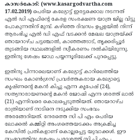
Election
Maha
കാസര്‍കോട്: (www.kasargodvartha.com
17.02.2019)
പെരിയ കല്യോട്ട് ഇരട്ടക്കൊല നടന്നത്
Shivarathri
International
എല്‍ ഡി എഫിന്റെ കേരള സംരക്ഷണ യാത്ര ജില്ല വിട്ടു
Women's
Anti-
പോകുന്നതിന് മുമ്പ്. കഴിഞ്ഞ ദിവസം ഉപ്പളയില്‍ നിന്ന്
ആരംഭിച്ച എല്‍ ഡി എഫ് വടക്കന്‍ മേഖല യാത്രയ്ക്ക്
Day
Drug
Attukal
ഞായറാഴ്ച ചട്ടഞ്ചാല്‍, കാഞ്ഞങ്ങാട്, തൃക്കരിപ്പൂര്‍
Campaign
Pongala
Holi
തുടങ്ങിയ സ്ഥലങ്ങളില്‍ സ്വീകരണം നല്‍കിയിരുന്നു.
ഇതിനു ശേഷം ജാഥ പയ്യന്നൂരിലേക്ക് പുറപ്പെട്ടു.
2025
2025
IPL
2025
Eid
ഇതിനു പിന്നാലെയാണ് കല്യോട്ട് കാറിലെത്തിയ
സംഘം കോണ്‍ഗ്രസ് പ്രവര്‍ത്തകരായ കല്യോട്ടെ
Al-
Waqf
കൃഷ്ണന്റെ മകന്‍ കിച്ചു എന്ന കൃപേഷ് (24),
Fitr
Bill
Vishu
സത്യനാരായണന്റെ മകന്‍ ജോഷി എന്ന ശരത്ത് ലാല്‍
(21) എന്നിവരെ കൊലപ്പെടുത്തിയത്. ഞായറാഴ്ച
2025
Controversy
Festival
Good
രാത്രിയാണ് നാടിനെ നടുക്കിയ സംഭവം
2025
Friday
Easter
അരങ്ങേറിയത്. നേരത്തെ സി പി എം പെരിയ
ലോക്കല്‍ കമ്മിറ്റി അംഗത്തെയടക്കം അക്രമിച്ച
Observance
Sunday
By-
കേസില്‍ പ്രതികളാണ് കൊല്ലപ്പെട്ട യുവാക്കള്‍. ഈ
2025
2025
Election
Bihar
സംഭവത്തിനു ശേഷം പ്രദേശത്ത് സി പി എം -