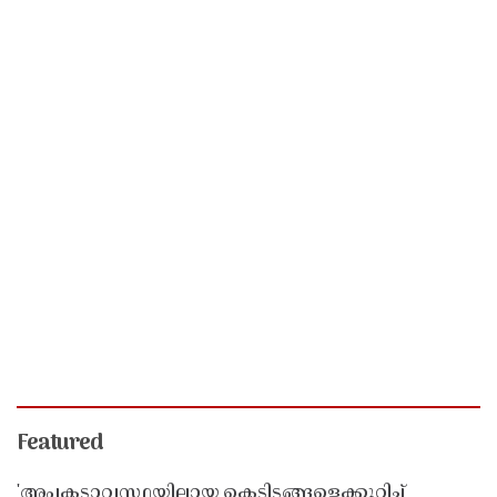
Featured
'അപകടാവസ്ഥയിലായ കെട്ടിടങ്ങളെക്കുറിച്ച്