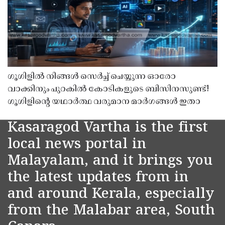
ഗൂഗിളിൽ നിങ്ങൾ സെർച്ച് ചെയ്യുന്ന ഓരോ
വാക്കിനും പുറകിൽ കോടികളുടെ ബിസിനസുണ്ട്!
ഗൂഗിളിന്റെ യഥാർത്ഥ വരുമാന മാർഗങ്ങൾ ഇതാ
Kasaragod Vartha is the first
local news portal in
Malayalam, and it brings you
the latest updates from in
and around Kerala, especially
from the Malabar area, South