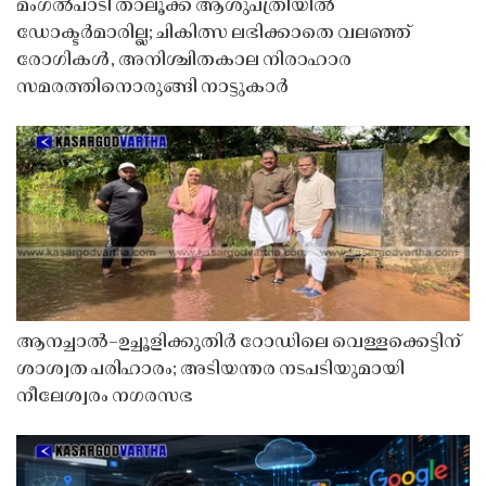
മംഗൽപാടി താലൂക്ക് ആശുപത്രിയിൽ
ഡോക്ടർമാരില്ല; ചികിത്സ ലഭിക്കാതെ വലഞ്ഞ്
രോഗികൾ, അനിശ്ചിതകാല നിരാഹാര
സമരത്തിനൊരുങ്ങി നാട്ടുകാർ
ആനച്ചാൽ–ഉച്ചൂളിക്കുതിർ റോഡിലെ വെള്ളക്കെട്ടിന്
ശാശ്വത പരിഹാരം; അടിയന്തര നടപടിയുമായി
നീലേശ്വരം നഗരസഭ