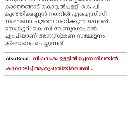
കാഞ്ഞങ്ങാട് കൊവ്വല്‍പള്ളി കെ പി
കുഞ്ഞിക്കണ്ണന്‍ നഗറില്‍ എഐസിസി
സംഘടനാ ചുമതല വഹിക്കുന്ന ജനറല്‍
സെക്രട്ടറി കെ സി വേണുഗോപാല്‍
എംപിയാണ് അനുസ്മരണ സമ്മേളനം
ഉദ്ഘാടനം ചെയ്യുന്നത്.
Also Read -
വിഷാംശം ഉള്ളിൽച്ചെന്ന നിലയിൽ
കാറോടിച്ച് ആശുപത്രിയിലെത്തി;
കളക്ടറേറ്റിലെ യുഡി ക്ലർക്കിൻ്റെ നില അതീവ
ഗുരുതരം