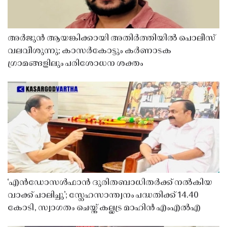
അർജുൻ ആയങ്കിക്കായി അതിർത്തിയിൽ പൊലീസ്
വലവീശുന്നു; കാസർകോട്ടും കർണാടക
ഗ്രാമങ്ങളിലും പരിശോധന ശക്തം
‘എൻഡോസൾഫാൻ ദുരിതബാധിതർക്ക് നൽകിയ
വാക്ക് പാലിച്ചു’; സ്നേഹസാന്ത്വനം പദ്ധതിക്ക് 14.40
കോടി, സ്വാഗതം ചെയ്ത് കല്ലട്ര മാഹിൻ എംഎൽഎ