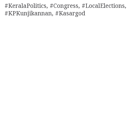
#KeralaPolitics, #Congress, #LocalElections,
#KPKunjikannan, #Kasargod