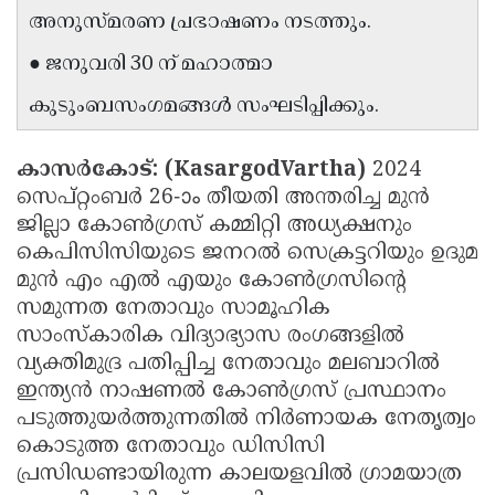
അനുസ്മരണ പ്രഭാഷണം നടത്തും.
Updates
Assembly
Kerala
● ജനുവരി 30 ന് മഹാത്മാ
Polls
Local
Look
കുടുംബസംഗമങ്ങള്‍ സംഘടിപ്പിക്കും.
Body
Back
Election
2025
കാസര്‍കോട്: (KasargodVartha)
2024
സെപ്റ്റംബര്‍ 26-ാം തീയതി അന്തരിച്ച മുന്‍
ജില്ലാ കോണ്‍ഗ്രസ് കമ്മിറ്റി അധ്യക്ഷനും
കെപിസിസിയുടെ ജനറല്‍ സെക്രട്ടറിയും ഉദുമ
മുന്‍ എം എല്‍ എയും കോണ്‍ഗ്രസിന്റെ
സമുന്നത നേതാവും സാമൂഹിക
സാംസ്‌കാരിക വിദ്യാഭ്യാസ രംഗങ്ങളില്‍
വ്യക്തിമുദ്ര പതിപ്പിച്ച നേതാവും മലബാറില്‍
ഇന്ത്യന്‍ നാഷണല്‍ കോണ്‍ഗ്രസ് പ്രസ്ഥാനം
പടുത്തുയര്‍ത്തുന്നതില്‍ നിര്‍ണായക നേതൃത്വം
കൊടുത്ത നേതാവും ഡിസിസി
പ്രസിഡണ്ടായിരുന്ന കാലയളവില്‍ ഗ്രാമയാത്ര