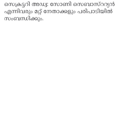
സെക്രട്ടറി അഡ്വ: സോണി സെബാസ്‌ററ്യന്‍
എന്നിവരും മറ്റ് നേതാക്കളും പരിപാടിയില്‍
സംബന്ധിക്കും.