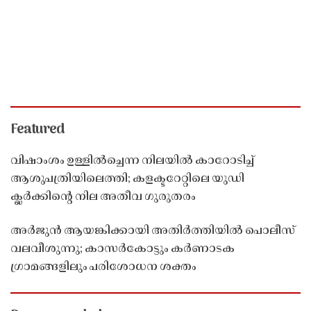
Featured
വിഷാംശം ഉള്ളിൽച്ചെന്ന നിലയിൽ കാറോടിച്ച്
ആശുപത്രിയിലെത്തി; കളക്ടറേറ്റിലെ യുഡി
ക്ലർക്കിൻ്റെ നില അതീവ ഗുരുതരം
അർജുൻ ആയങ്കിക്കായി അതിർത്തിയിൽ പൊലീസ്
വലവീശുന്നു; കാസർകോട്ടും കർണാടക
ഗ്രാമങ്ങളിലും പരിശോധന ശക്തം