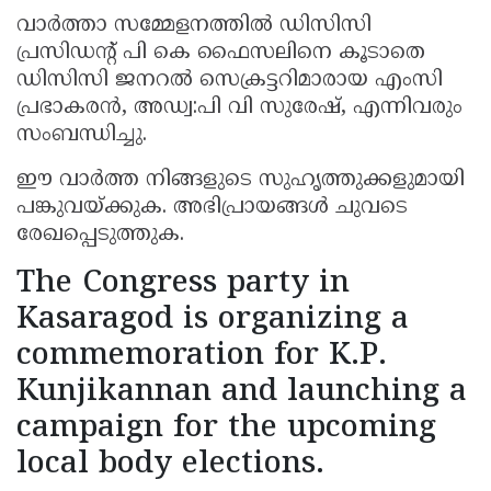
വാര്‍ത്താ സമ്മേളനത്തില്‍ ഡിസിസി
പ്രസിഡന്റ് പി കെ ഫൈസലിനെ കൂടാതെ
ഡിസിസി ജനറല്‍ സെക്രട്ടറിമാരായ എംസി
പ്രഭാകരന്‍, അഡ്വ:പി വി സുരേഷ്, എന്നിവരും
സംബന്ധിച്ചു.
ഈ വാർത്ത നിങ്ങളുടെ സുഹൃത്തുക്കളുമായി
പങ്കുവയ്ക്കുക. അഭിപ്രായങ്ങൾ ചുവടെ
രേഖപ്പെടുത്തുക.
The Congress party in
Kasaragod is organizing a
commemoration for K.P.
Kunjikannan and launching a
campaign for the upcoming
local body elections.