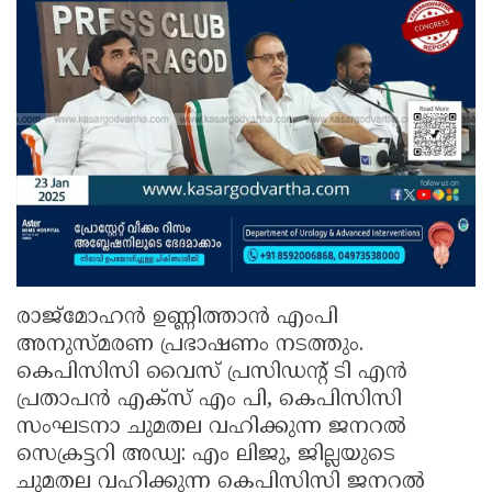
രാജ്മോഹന്‍ ഉണ്ണിത്താന്‍ എംപി
അനുസ്മരണ പ്രഭാഷണം നടത്തും.
കെപിസിസി വൈസ് പ്രസിഡന്റ് ടി എന്‍
പ്രതാപന്‍ എക്‌സ് എം പി, കെപിസിസി
സംഘടനാ ചുമതല വഹിക്കുന്ന ജനറല്‍
സെക്രട്ടറി അഡ്വ: എം ലിജു, ജില്ലയുടെ
ചുമതല വഹിക്കുന്ന കെപിസിസി ജനറല്‍