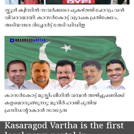
സ്കൂൾ ക്വിസിൽ സവർക്കറെ പുകഴ്ത്തി ചോദ്യം വൻ
വിവാദമായി: കാസർകോട്ട് വ്യാപക പ്രതിഷേധം,
അടിയന്തര റിപ്പോർട്ട് തേടി ഡിഡിഇ
കാസർകോട്ട് മുസ്ലിം ലീഗിൽ വമ്പൻ അഴിച്ചുപണിക്ക്
കളമൊരുങ്ങുന്നു; മുനീർ ഹാജി പുതിയ
പ്രസിഡൻ്റാകാൻ സാധ്യത
Kasaragod Vartha is the first