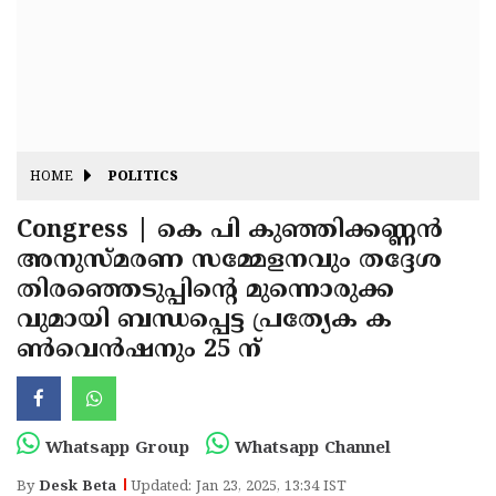
Fitr
May
Day
Eid
Al
Independence
Ad'ha
Day
Onam
HOME
POLITICS
J&K
State
Congress | കെ പി കുഞ്ഞിക്കണ്ണന്‍
Haryana
അനുസ്മരണ സമ്മേളനവും തദ്ദേശ
Assembly
State
Diwali
തിരഞ്ഞെടുപ്പിന്റെ മുന്നൊരുക്ക
Elections
Assembly
Christmas
വുമായി ബന്ധപ്പെട്ട പ്രത്യേക ക
Elections
ണ്‍വെന്‍ഷനും 25 ന്
New-
Year
Republic
Day
Budget
Whatsapp Group
Whatsapp Channel
Delhi
By
Desk Beta
Updated: Jan 23, 2025, 13:34 IST