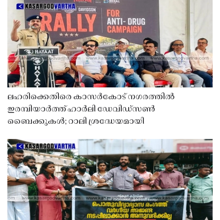
ലഹരിക്കെതിരെ കാസർകോട് നഗരത്തിൽ
ഇരമ്പിയാർത്ത് ഹാർലി ഡേവിഡ്‌സൺ
ബൈക്കുകൾ; റാലി ശ്രദ്ധേയമായി