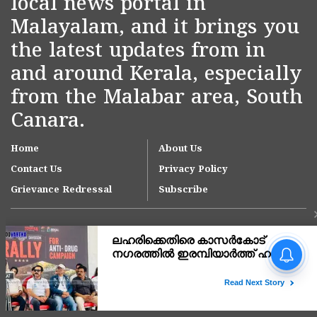
local news portal in
Malayalam, and it brings you
the latest updates from in
and around Kerala, especially
from the Malabar area, South
Canara.
Home
About Us
Contact Us
Privacy Policy
Grievance Redressal
Subscribe
നീലേശ്വരം നഗരസഭയിലെ
ആനച്ചാൽ-ഉച്ചൂളിക്കുതിർ
റോഡിലെ വെള്ളക്കെട്ട്
പരിഹരിക്കാൻ ഇടപെടൽ;
Copyright © 2007-
2026
Kasargodvartha
ഉദ്യോഗസ്ഥ സംഘം സ്ഥലം
സന്ദർശിച്ചു