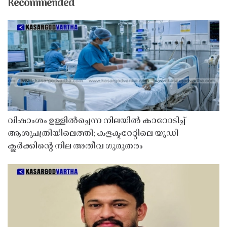
Recommended
വിഷാംശം ഉള്ളിൽച്ചെന്ന നിലയിൽ കാറോടിച്ച്
ആശുപത്രിയിലെത്തി; കളക്ടറേറ്റിലെ യുഡി
ക്ലർക്കിൻ്റെ നില അതീവ ഗുരുതരം