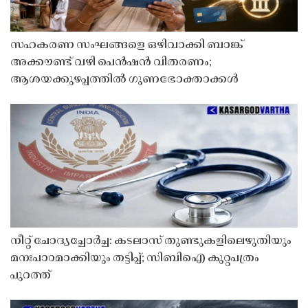
സഹകരണ സംഘങ്ങളെ ഒഴിവാക്കി ബാങ്ക്
അക്കൗണ്ട് വഴി പെൻഷൻ വിതരണം;
ആശയക്കുഴപ്പത്തിൽ ഗുണഭോക്താക്കൾ
നീറ്റ് ചോദ്യച്ചോർച്ച: കടലാസ് തുണ്ടുകളിലെഴുതിയും
മനഃപാഠമാക്കിയും തട്ടിപ്പ്; സിബിഐ കുറ്റപത്രം
പുറത്ത്