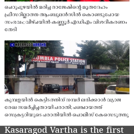
ചെറുപുഴയിൽ മരിച്ച രാജേഷിൻ്റെ മൃതദേഹം
ഫ്രീസറില്ലാത്ത ആംബുലൻസിൽ കൊണ്ടുപോയ
സംഭവം; വീഴ്ചയിൽ കണ്ണൂർ എഡിഎം വിശദീകരണം
തേടി
കുമ്പളയിൽ കെട്ടിടത്തിന് നമ്പർ ലഭിക്കാൻ വ്യാജ
രേഖ സമർപ്പിച്ചതായി പരാതി; പഞ്ചായത്ത്
സെക്രട്ടറിയുടെ പരാതിയിൽ പൊലീസ് കേസെടുത്തു
Kasaragod Vartha is the first