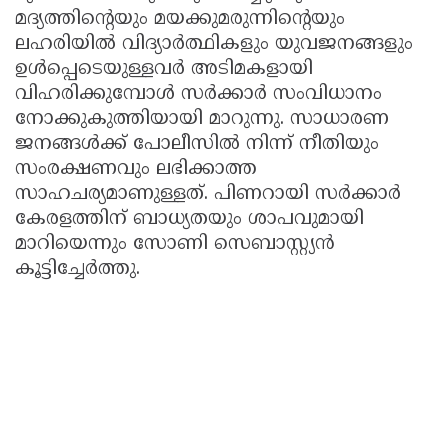
മദ്യത്തിന്റെയും മയക്കുമരുന്നിന്റെയും
ലഹരിയിൽ വിദ്യാർത്ഥികളും യുവജനങ്ങളും
ഉൾപ്പെടെയുള്ളവർ അടിമകളായി
വിഹരിക്കുമ്പോൾ സർക്കാർ സംവിധാനം
നോക്കുകുത്തിയായി മാറുന്നു. സാധാരണ
ജനങ്ങൾക്ക് പോലീസിൽ നിന്ന് നീതിയും
സംരക്ഷണവും ലഭിക്കാത്ത
സാഹചര്യമാണുള്ളത്. പിണറായി സർക്കാർ
കേരളത്തിന് ബാധ്യതയും ശാപവുമായി
മാറിയെന്നും സോണി സെബാസ്റ്റ്യൻ
കൂട്ടിച്ചേർത്തു.