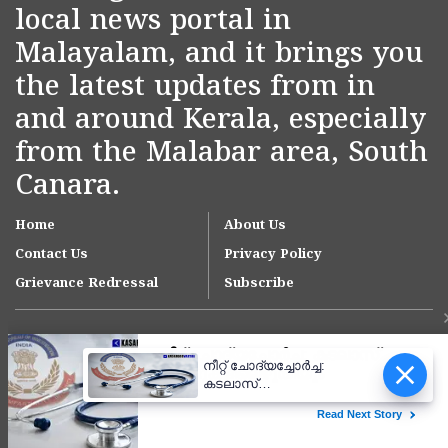
local news portal in
Malayalam, and it brings you
the latest updates from in
and around Kerala, especially
from the Malabar area, South
Canara.
Home
About Us
Contact Us
Privacy Policy
Grievance Redressal
Subscribe
നീറ്റ് ചോദ്യച്ചോർച്ച:
കടലാസ്
തുണ്ടുകളിലെഴുതിയും
മനഃപാഠമാക്കിയും തട്ടിപ്പ്;
Copyright © 2007-
2026
Kasargodvartha
സിബിഐ കുറ്റപത്രം