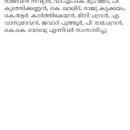
രാജീവൻ നമ്പ്യാർ, ഡി.എം.കെ. മുഹമ്മദ്, പി.
കുഞ്ഞിക്കണ്ണൻ, കെ. ഖാലിദ്, രാജു കട്ടക്കയം,
കെ.ആർ. കാർത്തികേയൻ, മിനി ചന്ദ്രൻ, എ.
വാസുദേവൻ, ജവാദ് പുത്തൂർ, പി. രാമചന്ദ്രൻ,
കെ.കെ. ബാബു എന്നിവർ സംസാരിച്ചു.