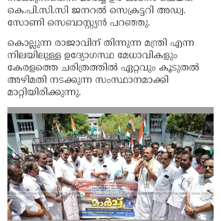
കെ.പി.സി.സി ജനറൽ സെക്രട്ടറി അഡ്വ.
സോണി സെബാസ്റ്റ്യൻ പറഞ്ഞു.
കൊല്ലുന്ന രാജാവിന് തിന്നുന്ന മന്ത്രി എന്ന
നിലയിലുള്ള ഉദ്യോഗസ്ഥ മേധാവികളും
കേരളത്തെ ചരിത്രത്തിൽ ഏറ്റവും കൂടുതൽ
അഴിമതി നടക്കുന്ന സംസ്ഥാനമാക്കി
മാറ്റിയിരിക്കുന്നു.