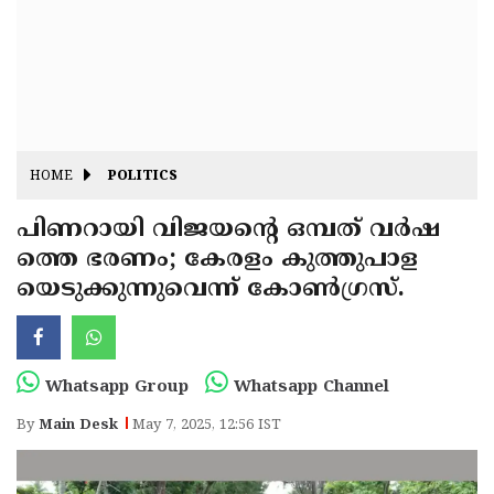
Fitr
May
Day
Eid
Al
Independence
Ad'ha
Day
Onam
HOME
POLITICS
J&K
State
പിണറായി വിജയൻ്റെ ഒമ്പത് വർഷ
Haryana
ത്തെ ഭരണം; കേരളം കുത്തുപാള
Assembly
State
Diwali
യെടുക്കുന്നുവെന്ന് കോൺഗ്രസ്.
Elections
Assembly
Christmas
Elections
New-
Year
Republic
Whatsapp Group
Whatsapp Channel
Day
Budget
By
Main Desk
May 7, 2025, 12:56 IST
Delhi