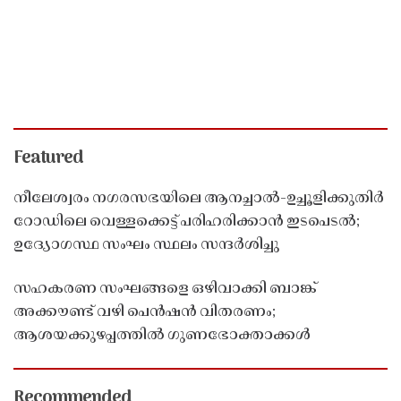
Featured
നീലേശ്വരം നഗരസഭയിലെ ആനച്ചാൽ-ഉച്ചൂളിക്കുതിർ
റോഡിലെ വെള്ളക്കെട്ട് പരിഹരിക്കാൻ ഇടപെടൽ;
ഉദ്യോഗസ്ഥ സംഘം സ്ഥലം സന്ദർശിച്ചു
സഹകരണ സംഘങ്ങളെ ഒഴിവാക്കി ബാങ്ക്
അക്കൗണ്ട് വഴി പെൻഷൻ വിതരണം;
ആശയക്കുഴപ്പത്തിൽ ഗുണഭോക്താക്കൾ
Recommended