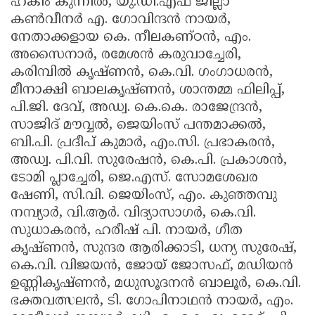
ഹകീം കുന്നിൽ, യു.ഡി.എഫ് ജില്ലാ
കൺവീനർ എ. ഗോവിന്ദൻ നായർ,
നേതാക്കളായ കെ. നീലകണ്ഠൻ, എം.
അസൈനാർ, രമേശൻ കരുവാച്ചേരി,
കരിമ്പിൽ കൃഷ്ണൻ, കെ.വി. ഗംഗാധരൻ,
മീനാക്ഷി ബാലകൃഷ്ണൻ, ശാന്തമ്മ ഫിലിപ്പ്,
പി.ജി. ദേവ്, അഡ്വ. കെ.കെ. രാജേന്ദ്രൻ,
സാജിദ് മൗവ്വൽ, ജെയിംസ് പന്തമാക്കൽ,
ബി.പി. പ്രദീപ് കുമാർ, എം.സി. പ്രഭാകരൻ,
അഡ്വ. പി.വി. സുരേഷൻ, കെ.പി. പ്രകാശൻ,
ടോമി പ്ലാച്ചേരി, ജെ.എസ്. സോമശേഖര
ഷേണി, സി.വി. ജെയിംസ്, എം. കുഞ്ഞമ്പു
നമ്പ്യാർ, വി.ആർ. വിദ്യാസാഗർ, കെ.വി.
സുധാകരൻ, ഹരീഷ് പി. നായർ, ഗീത
കൃഷ്ണൻ, സുന്ദര ആരിക്കാടി, ധന്യ സുരേഷ്,
കെ.വി. വിജയൻ, ജോയ് ജോസഫ്, മഡിയൻ
ഉണ്ണികൃഷ്ണൻ, മധുസൂദനൻ ബാലൂർ, കെ.വി.
ഭക്തവത്സലൻ, ടി. ഗോപിനാഥൻ നായർ, എം.