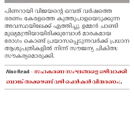
പിണറായി വിജയൻ്റെ ഒമ്പത് വർഷത്തെ
ഭരണം കേരളത്തെ കുത്തുപാളയെടുക്കുന്ന
അവസ്ഥയിലേക്ക് എത്തിച്ചു. ഉമ്മൻ ചാണ്ടി
മുഖ്യമന്ത്രിയായിരിക്കുമ്പോൾ മാരകമായ
രോഗം കൊണ്ട് പ്രയാസപ്പെടുന്നവർക്ക് പ്രധാന
ആശുപത്രികളിൽ നിന്ന് സൗജന്യ ചികിത്സ
സൗകര്യമൊരുക്കി.
Also Read -
സഹകരണ സംഘങ്ങളെ ഒഴിവാക്കി
ബാങ്ക് അക്കൗണ്ട് വഴി പെൻഷൻ വിതരണം;
ആശയക്കുഴപ്പത്തിൽ ഗുണഭോക്താക്കൾ