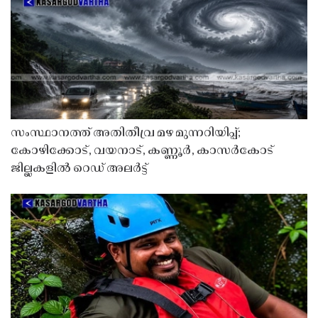
സംസ്ഥാനത്ത് അതിതീവ്ര മഴ മുന്നറിയിപ്പ്;
കോഴിക്കോട്, വയനാട്, കണ്ണൂർ, കാസർകോട്
ജില്ലകളിൽ റെഡ് അലർട്ട്