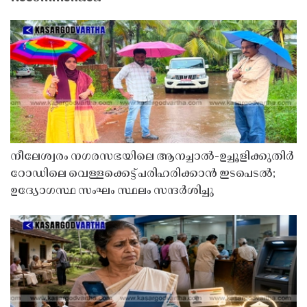
നീലേശ്വരം നഗരസഭയിലെ ആനച്ചാൽ-ഉച്ചൂളിക്കുതിർ
റോഡിലെ വെള്ളക്കെട്ട് പരിഹരിക്കാൻ ഇടപെടൽ;
ഉദ്യോഗസ്ഥ സംഘം സ്ഥലം സന്ദർശിച്ചു