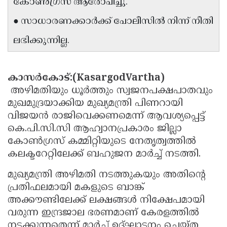
കോൺഗ്രസ് ആരോപിച്ചു.
Updates
Assembly
Kerala
● സാധാരണക്കാർക്ക് പോലീസിൽ നിന്ന് നീതി
Polls
Local
Look
ലഭിക്കുന്നില്ല.
Body
Back
Election
2025
കാസർകോട്:(KasargodVartha)
അഴിമതിയും ധൂർത്തും സ്വജനപക്ഷപാതവും
മുഖമുദ്രയാക്കിയ മുഖ്യമന്ത്രി പിണറായി
വിജയൻ രാജിവെക്കണമെന്ന് ആവശ്യപ്പെട്ട്
കെ.പി.സി.സി ആഹ്വാനപ്രകാരം ജില്ലാ
കോൺഗ്രസ് കമ്മിറ്റിയുടെ നേതൃത്വത്തിൽ
കലക്ടറേറ്റിലേക്ക് ബഹുജന മാർച്ച് നടത്തി.
മുഖ്യമന്ത്രി അഴിമതി നടത്തുകയും അതിൻ്റെ
പ്രതിഫലമായി മകളുടെ ബാങ്ക്
അക്കൗണ്ടിലേക്ക് ലക്ഷങ്ങൾ നിക്ഷേപമായി
വരുന്ന ഇന്ദ്രജാല ഭരണമാണ് കേരളത്തിൽ
നടക്കുന്നതെന്ന് മാർച്ച് ഉദ്ഘാടനം ചെയ്ത