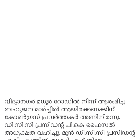
വിദ്യാനഗർ മധൂർ റോഡിൽ നിന്ന് ആരംഭിച്ച
ബഹുജന മാർച്ചിൽ ആയിരക്കണക്കിന്
കോൺഗ്രസ് പ്രവർത്തകർ അണിനിരന്നു.
ഡി.സി.സി പ്രസിഡൻ്റ് പി.കെ ഫൈസൽ
അധ്യക്ഷത വഹിച്ചു. മുൻ ഡി.സി.സി പ്രസിഡൻ്റ്