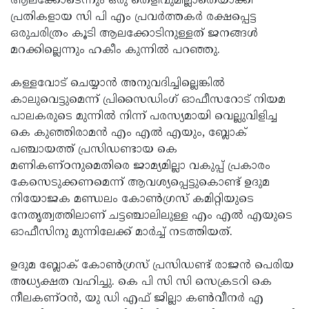
ആലക്കോടെന്നും ഒരു തെളിവുമില്ലാതെയാക്കി
പ്രതികളായ സി പി എം പ്രവർത്തകർ രക്ഷപ്പെട്ട
ഒരുചരിത്രം കൂടി ആലക്കോടിനുള്ളത് ജനങ്ങൾ
മറക്കില്ലെന്നും ഹകീം കുന്നിൽ പറഞ്ഞു.
കള്ളവോട് ചെയ്യാൻ അനുവദിച്ചില്ലെങ്കിൽ
കാലുവെട്ടുമെന്ന് പ്രിസൈഡിംഗ് ഓഫീസറോട് നിയമ
പാലകരുടെ മുന്നിൽ നിന്ന് പരസ്യമായി വെല്ലുവിളിച്ച
കെ കുഞ്ഞിരാമൻ എം എൽ എയും, ബ്ലോക്
പഞ്ചായത്ത് പ്രസിഡണ്ടായ കെ
മണികണ്ഠനുമെതിരെ ജാമ്യമില്ലാ വകുപ്പ് പ്രകാരം
കേസെടുക്കണമെന്ന് ആവശ്യപ്പെട്ടുകൊണ്ട് ഉദുമ
നിയോജക മണ്ഡലം കോൺഗ്രസ് കമിറ്റിയുടെ
നേതൃത്വത്തിലാണ് ചട്ടഞ്ചാലിലുള്ള എം എൽ എയുടെ
ഓഫീസിനു മുന്നിലേക്ക് മാർച്ച് നടത്തിയത്.
ഉദുമ ബ്ലോക് കോൺഗ്രസ് പ്രസിഡണ്ട് രാജൻ പെരിയ
അധ്യക്ഷത വഹിച്ചു. കെ പി സി സി സെക്രടറി കെ
നീലകണ്ഠൻ, യു ഡി എഫ് ജില്ലാ കൺവീനർ എ