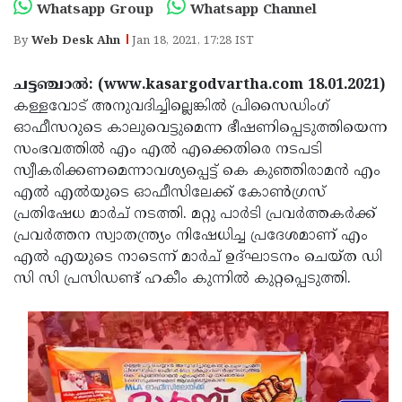
Election
Maha
Whatsapp Group
Whatsapp Channel
Shivarathri
International
By
Web Desk Ahn
Jan 18, 2021, 17:28 IST
Women's
Anti-
ചട്ടഞ്ചാൽ: (www.kasargodvartha.com 18.01.2021)
Day
Drug
Attukal
കള്ളവോട് അനുവദിച്ചില്ലെങ്കിൽ പ്രിസൈഡിംഗ്
ഓഫീസറുടെ കാലുവെട്ടുമെന്ന ഭീഷണിപ്പെടുത്തിയെന്ന
Campaign
Pongala
Holi
സംഭവത്തിൽ എം എൽ എക്കെതിരെ നടപടി
2025
2025
IPL
സ്വീകരിക്കണമെന്നാവശ്യപ്പെട്ട് കെ കുഞ്ഞിരാമൻ എം
എൽ എൽയുടെ ഓഫീസിലേക്ക് കോൺഗ്രസ്
2025
Eid
പ്രതിഷേധ മാർച് നടത്തി. മറ്റു പാർടി പ്രവർത്തകർക്ക്
Al-
Waqf
പ്രവർത്തന സ്വാതന്ത്ര്യം നിഷേധിച്ച പ്രദേശമാണ് എം
എൽ എയുടെ നാടെന്ന് മാർച് ഉദ്ഘാടനം ചെയ്ത ഡി
Fitr
Bill
Vishu
സി സി പ്രസിഡണ്ട് ഹകീം കുന്നിൽ കുറ്റപ്പെടുത്തി.
2025
Controversy
Festival
Good
2025
Friday
Easter
Observance
Sunday
By-
2025
2025
Election
Bihar