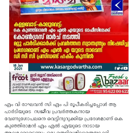
Updates
Assembly
Kerala
Polls
Local
Look
Body
Back
Election
2025
എം വി രാഘവൻ സി എം പി രൂപീകരിച്ചപ്പോൾ ആ
പാർടിയുടെ സജീവ പ്രവർത്തകനായ
വേണുഗോപലനെ വെട്ടിനുറുക്കിയ പ്രദേശമാണ് കെ
കുഞ്ഞിരാമൻ എം എൽ എയുടെ നാടായ