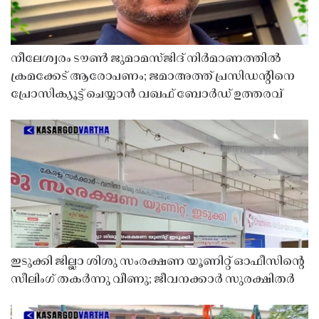
നീലേശ്വരം ടൗൺ ജുമാമസ്ജിദ് നിർമാണത്തിൽ
ക്രമക്കേട് ആരോപണം; ജമാഅത്ത് പ്രസിഡന്റിനെ
പ്രോസിക്യൂട്ട് ചെയ്യാൻ വഖഫ് ബോർഡ് ഉത്തരവ്
ഇടുക്കി ജില്ലാ ശിശു സംരക്ഷണ യൂണിറ്റ് ഓഫീസിൻ്റെ
സീലിംഗ് തകർന്നു വീണു; ജീവനക്കാർ സുരക്ഷിതർ