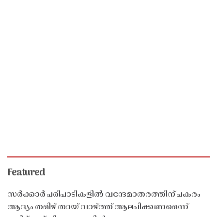
Featured
സർക്കാർ പരിപാടികളിൽ വന്ദേമാതരത്തിന് പകരം
ആദ്യം തമിഴ് തായ് വാഴ്ത്ത് ആലപിക്കണമെന്ന്