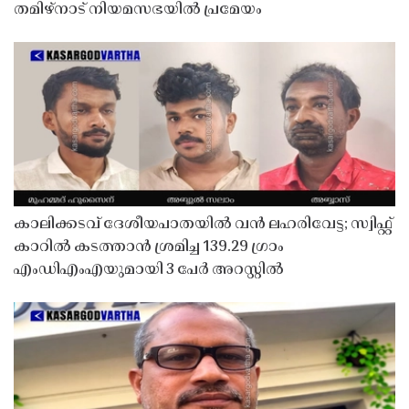
തമിഴ്നാട് നിയമസഭയിൽ പ്രമേയം
കാലിക്കടവ് ദേശീയപാതയിൽ വൻ ലഹരിവേട്ട; സ്വിഫ്റ്റ്
കാറിൽ കടത്താൻ ശ്രമിച്ച 139.29 ഗ്രാം
എംഡിഎംഎയുമായി 3 പേർ അറസ്റ്റിൽ