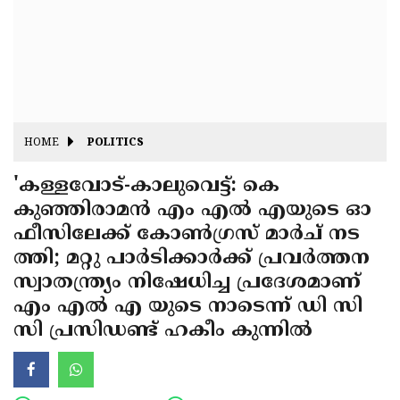
Fitr
May
Day
Eid
Al
Independence
Ad'ha
Day
Onam
HOME
POLITICS
J&K
State
'കള്ളവോട്-കാലുവെട്ട്: കെ
Haryana
കുഞ്ഞിരാമൻ എം എൽ എയുടെ ഓ
Assembly
State
Diwali
ഫീസിലേക്ക് കോൺഗ്രസ് മാർച് നട
Elections
Assembly
Christmas
ത്തി; മറ്റു പാർടിക്കാർക്ക് പ്രവർത്തന
Elections
സ്വാതന്ത്ര്യം നിഷേധിച്ച പ്രദേശമാണ്
New-
എം എൽ എ യുടെ നാടെന്ന് ഡി സി
Year
Republic
സി പ്രസിഡണ്ട് ഹകീം കുന്നിൽ
Day
Budget
Delhi