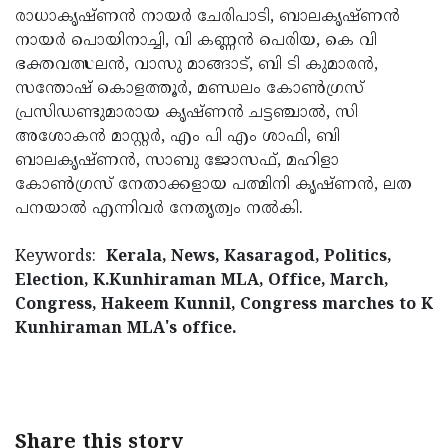
രാധാകൃഷ്ണൻ നായർ ചേരിപാടി, ബാലകൃഷ്ണൻ
നായർ പൊയിനാച്ചി, വി കണ്ണൻ പെരിയ, കെ വി
ഭക്തവത്സലൻ, വാസു മാങ്ങാട്, ബി ടി കുമാരൻ,
സന്തോഷ് കൊളത്തൂർ, മണ്ഡലം കോൺഗ്രസ്
പ്രസിഡണ്ടുമാരായ കൃഷ്ണൻ ചട്ടഞ്ചാൽ, സി
അശോകൻ മാസ്റ്റർ, എം പി എം ശാഫി, ബി
ബാലകൃഷ്ണൻ, സാബു ജോസഫ്, മഹിളാ
കോൺഗ്രസ് നേതാക്കളായ പത്മിനി കൃഷ്ണൻ, ലത
പനയാൽ എന്നിവർ നേതൃത്വം നൽകി.
Keywords:
Kerala, News, Kasaragod, Politics,
Election, K.Kunhiraman MLA, Office, March,
Congress, Hakeem Kunnil, Congress marches to K
Kunhiraman MLA's office.
< !- START disable copy paste -->
Share this story