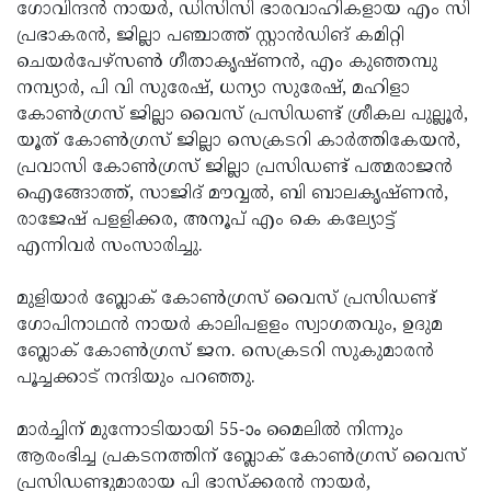
ഗോവിന്ദൻ നായർ, ഡിസിസി ഭാരവാഹികളായ എം സി
പ്രഭാകരൻ, ജില്ലാ പഞ്ചാത്ത് സ്റ്റാൻഡിങ് കമിറ്റി
ചെയർപേഴ്സൺ ഗീതാകൃഷ്ണൻ, എം കുഞ്ഞമ്പു
നമ്പ്യാർ, പി വി സുരേഷ്, ധന്യാ സുരേഷ്, മഹിളാ
കോൺഗ്രസ് ജില്ലാ വൈസ് പ്രസിഡണ്ട് ശ്രീകല പുല്ലൂർ,
യൂത് കോൺഗ്രസ് ജില്ലാ സെക്രടറി കാർത്തികേയൻ,
പ്രവാസി കോൺഗ്രസ് ജില്ലാ പ്രസിഡണ്ട് പത്മരാജൻ
ഐങ്ങോത്ത്, സാജിദ് മൗവ്വൽ, ബി ബാലകൃഷ്ണൻ,
രാജേഷ് പളളിക്കര, അനൂപ് എം കെ കല്യോട്ട്
എന്നിവർ സംസാരിച്ചു.
മുളിയാർ ബ്ലോക് കോൺഗ്രസ് വൈസ് പ്രസിഡണ്ട്
ഗോപിനാഥൻ നായർ കാലിപളളം സ്വാഗതവും, ഉദുമ
ബ്ലോക് കോൺഗ്രസ് ജന. സെക്രടറി സുകുമാരൻ
പൂച്ചക്കാട് നന്ദിയും പറഞ്ഞു.
മാർച്ചിന് മുന്നോടിയായി 55-ാം മൈലിൽ നിന്നും
ആരംഭിച്ച പ്രകടനത്തിന് ബ്ലോക് കോൺഗ്രസ് വൈസ്
പ്രസിഡണ്ടുമാരായ പി ഭാസ്ക്കരൻ നായർ,