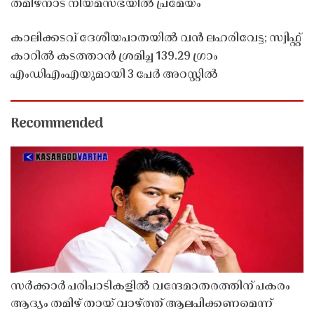
തമിഴ്നാട് നിയമസഭയിൽ പ്രമേയം
കാലിക്കടവ് ദേശീയപാതയിൽ വൻ ലഹരിവേട്ട; സ്വിഫ്റ്റ്
കാറിൽ കടത്താൻ ശ്രമിച്ച 139.29 ഗ്രാം
എംഡിഎംഎയുമായി 3 പേർ അറസ്റ്റിൽ
Recommended
സർക്കാർ പരിപാടികളിൽ വന്ദേമാതരത്തിന് പകരം
ആദ്യം തമിഴ് തായ് വാഴ്ത്ത് ആലപിക്കണമെന്ന്