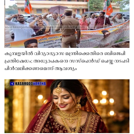
കുമ്പളയിൽ വിദ്യാഭ്യാസ മന്ത്രിക്കെതിരെ ബിജെപി
പ്രതിഷേധം; അധ്യാപകനെ സസ്‌പെൻഡ് ചെയ്ത നടപടി
പിൻവലിക്കണമെന്ന് ആവശ്യം