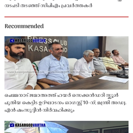
നടപടി തടഞ്ഞ് സിപിഎം പ്രവർത്തകർ
Recommended
ചെമ്മനാട് ജമാഅത്ത് ഹയർ സെക്കൻഡറി സ്കൂൾ
പുതിയ കെട്ടിട ഉദ്ഘാടനം ഓഗസ്റ്റ് 10-ന്; മന്ത്രി അഡ്വ.
എൻ ഷംസുദ്ദീൻ നിർവഹിക്കും