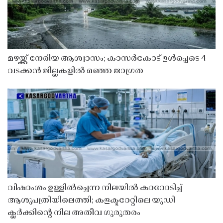
മഴയ്ക്ക് നേരിയ ആശ്വാസം; കാസർകോട് ഉൾപ്പെടെ 4
വടക്കൻ ജില്ലകളിൽ മഞ്ഞ ജാഗ്രത
വിഷാംശം ഉള്ളിൽച്ചെന്ന നിലയിൽ കാറോടിച്ച്
ആശുപത്രിയിലെത്തി; കളക്ടറേറ്റിലെ യുഡി
ക്ലർക്കിൻ്റെ നില അതീവ ഗുരുതരം