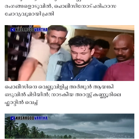
രംഗങ്ങളൊടുവിൽ, പൊലീസിനോട് പരിഹാസ
ചോദ്യവുമായി പ്രതി
പൊലീസിനെ വെല്ലുവിളിച്ച അർജുൻ ആയങ്കി
ഒടുവിൽ പിടിയിൽ; നാടകീയ അറസ്റ്റ് കണ്ണൂരിലെ
ഫ്ലാറ്റിൽ വെച്ച്