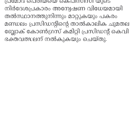
പ്രമോദ് പെരിയയെ കെപിസിസി യുടെ
നിര്‍ദേശപ്രകാരം അന്വേഷണ വിധേയമായി
തല്‍സ്ഥാനത്തുനിന്നും മാറ്റുകയും പകരം
മണ്ഡലം പ്രസിഡന്റിന്റെ താല്‍കാലിക ചുമതല
ബ്ലോക് കോണ്‍ഗ്രസ് കമിറ്റി പ്രസിഡന്റ് കെവി
ഭക്തവത്സലന് നല്‍കുകയും ചെയ്തു.