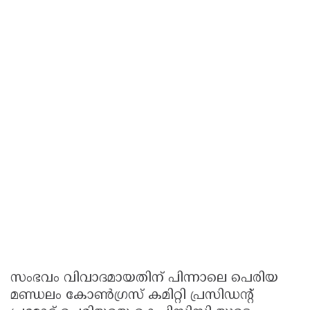
സംഭവം വിവാദമായതിന് പിന്നാലെ പെരിയ
മണ്ഡലം കോണ്‍ഗ്രസ് കമിറ്റി പ്രസിഡന്റ്