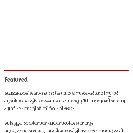
Featured
ചെമ്മനാട് ജമാഅത്ത് ഹയർ സെക്കൻഡറി സ്കൂൾ
പുതിയ കെട്ടിട ഉദ്ഘാടനം ഓഗസ്റ്റ് 10-ന്; മന്ത്രി അഡ്വ.
എൻ ഷംസുദ്ദീൻ നിർവഹിക്കും
കിടപ്പുരോഗിയായ വയോധികയെയും
കുടുംബത്തെയും കുടിയൊഴിപ്പിക്കാൻ ബാങ്ക്; ജപ്തി