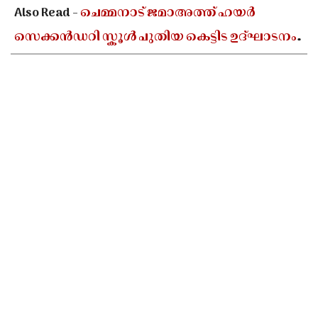
Also Read -
ചെമ്മനാട് ജമാഅത്ത് ഹയർ
സെക്കൻഡറി സ്കൂൾ പുതിയ കെട്ടിട ഉദ്ഘാടനം
ഓഗസ്റ്റ് 10-ന്; മന്ത്രി അഡ്വ. എൻ ഷംസുദ്ദീൻ
നിർവഹിക്കും