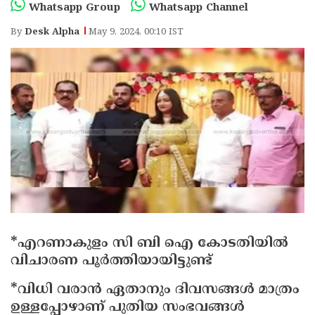
Election
Maha
Whatsapp Group
Whatsapp Channel
Shivarathri
International
By
Desk Alpha
May 9, 2024, 00:10 IST
Women's
Anti-
Day
Drug
Attukal
Campaign
Pongala
Holi
2025
2025
IPL
2025
Eid
Al-
Waqf
Fitr
Bill
Vishu
2025
Controversy
Festival
Good
*എറണാകുളം സി ബി ഐ കോടതിയില്‍
2025
Friday
Easter
വിചാരണ പൂര്‍ത്തിയായിട്ടുണ്ട്
Observance
Sunday
By-
*വിധി വരാന്‍ ഏതാനും ദിവസങ്ങള്‍ മാത്രം
2025
ഉള്ളപ്പോഴാണ് പുതിയ സംഭവങ്ങള്‍
2025
Election
Bihar