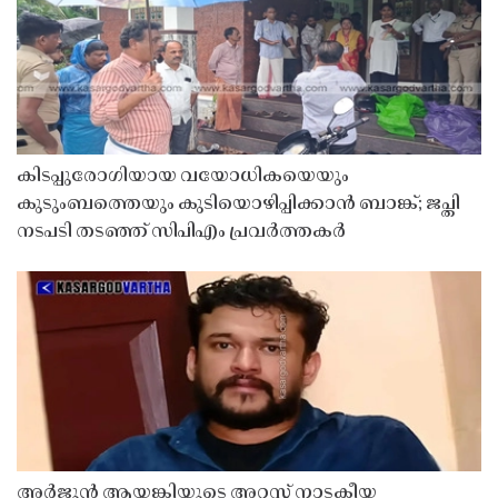
കിടപ്പുരോഗിയായ വയോധികയെയും
കുടുംബത്തെയും കുടിയൊഴിപ്പിക്കാൻ ബാങ്ക്; ജപ്തി
നടപടി തടഞ്ഞ് സിപിഎം പ്രവർത്തകർ
അർജുൻ ആയങ്കിയുടെ അറസ്റ്റ് നാടകീയ