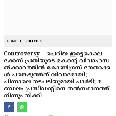
Fitr
May
Day
Eid
Al
Independence
Ad'ha
Day
Onam
HOME
POLITICS
J&K
State
Controversy | പെരിയ ഇരട്ടകൊല
Haryana
ക്കേസ് പ്രതിയുടെ മകന്റെ വിവാഹസ
Assembly
State
Diwali
ല്‍ക്കാരത്തില്‍ കോണ്‍ഗ്രസ് നേതാക്ക
Elections
Assembly
Christmas
ള്‍ പങ്കെടുത്തത് വിവാദമായി;
Elections
പിന്നാലെ നടപടിയുമായി പാര്‍ടി; മ
New-
ണ്ഡലം പ്രസിഡന്റിനെ തല്‍സ്ഥാനത്ത്
Year
Republic
നിന്നും നീക്കി
Day
Budget
Delhi