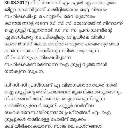
Election
Maha
30.08.2017)
പി ടി തോമസ് എം എല്‍ എ പങ്കെടുത്ത
ജില്ലാ കോണ്‍ഗ്രസ് കമ്മിറ്റിയോഗം ഐ വിഭാഗം
Shivarathri
International
ബഹിഷ്‌കരിച്ചു. ചൊവ്വാഴ്ച വൈകുന്നേരം
Women's
Anti-
കാഞ്ഞങ്ങാട്ട് നടന്ന ഡി സി സി യോഗത്തില്‍ നിന്നാണ്
ഐ ഗ്രൂപ്പ് വിട്ടുനിന്നത്. ഡി സി സി പ്രസിഡണ്ടിന്റെ
Day
Drug
Attukal
ഏകാധിപത്യ നടപടികളിലും ജില്ലയിലെ വിവിധ
Campaign
Pongala
Holi
കോണ്‍ഗ്രസ് ഘടകങ്ങളില്‍ അടുത്ത കാലത്തുണ്ടായ
പ്രശ്നങ്ങള്‍ പരിഹരിക്കുന്നതില്‍ വരുത്തുന്ന
2025
2025
IPL
വീഴ്ചകളിലും പ്രതിഷേധിച്ചാണ്
2025
Eid
ബഹിഷ്‌കരണമെന്നാണ് ഐ ഗ്രൂപ്പ് വൃത്തങ്ങള്‍
നല്‍കുന്ന സൂചന.
Al-
Waqf
Fitr
Bill
Vishu
ഡി സി സി പ്രസിഡണ്ട് എ വിഭാഗക്കാരനായതിനാല്‍
ഐ ഗ്രൂപ്പിന്റെ അഭിപ്രായങ്ങള്‍ മുഖവിലക്കെടുക്കാനും
2025
Controversy
Festival
Good
വികാരങ്ങള്‍ മാനിക്കാനും തയ്യാറാകുന്നില്ലെന്ന
2025
Friday
Easter
പരാതിയും ഇവര്‍ക്കുണ്ട്. പുല്ലൂര്‍ സര്‍വീസ്
സഹകരണബാങ്കിലുണ്ടായ പ്രശ്നങ്ങള്‍ എ- ഐ
Observance
Sunday
By-
ഗ്രൂപ്പുകള്‍ തമ്മിലുള്ള പോരിന് ആക്കം
2025
2025
Election
Bihar
കൂട്ടിയിരിക്കുകയാണ്. ബാങ്കിലെ പ്രശ്നങ്ങള്‍