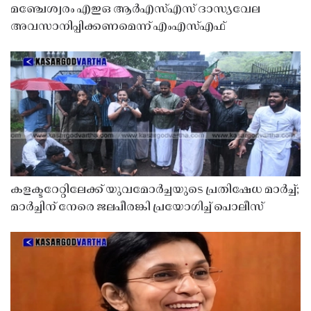
മഞ്ചേശ്വരം എഇഒ ആർഎസ്എസ് ദാസ്യവേല
അവസാനിപ്പിക്കണമെന്ന് എംഎസ്എഫ്
കളക്ടറേറ്റിലേക്ക് യുവമോർച്ചയുടെ പ്രതിഷേധ മാർച്ച്;
മാർച്ചിന് നേരെ ജലപീരങ്കി പ്രയോഗിച്ച് പൊലീസ്