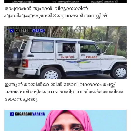
ഓപ്പറേഷൻ തൂഫാൻ; വിദ്യാനഗറിൽ
എംഡിഎംഎയുമായി 3 യുവാക്കൾ അറസ്റ്റിൽ
ഇന്ത്യൻ റെയിൽവേയിൽ ജോലി വാഗ്ദാനം ചെയ്ത്
ലക്ഷങ്ങൾ തട്ടിയെന്ന പരാതി; ദമ്പതികൾക്കെതിരെ
കേസെടുത്തു