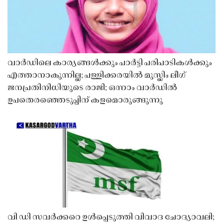
വാർഡിലെ കാര്യങ്ങൾക്കും പാർട്ടി പരിപാടികൾക്കും
എത്താനാകുന്നില്ല; പള്ളിക്കരയിൽ മുസ്ലിം ലീഗ്
ജനപ്രതിനിധിയുടെ രാജി; ഒന്നാം വാർഡിൽ
ഉപതെരഞ്ഞെടുപ്പിന് കളമൊരുങ്ങുന്നു
വി ഡി സവർക്കറെ ഉൾപ്പെടുത്തി വിവാദ ചോദ്യാവലി;