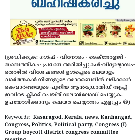
(ശ്രദ്ധിക്കുക: ഗൾഫ് - വിനോദം - ടെക്നോളജി -
സാമ്പത്തികം- പ്രധാന അറിയിപ്പുകൾ-വിദ്യാഭ്യാസം-
തൊഴിൽ വിശേഷങ്ങൾ ഉൾപ്പെടെ മലയാളം
വാർത്തകൾ നിങ്ങളുടെ മൊബൈലിൽ ലഭിക്കാൻ
കെവാർത്തയുടെ പുതിയ ആൻഡ്രോയിഡ് ആപ്പ്
ഇവിടെ ക്ലിക്ക് ചെയ്ത് ഡൗൺലോഡ് ചെയ്യുക.
ഉപയോഗിക്കാനും ഷെയർ ചെയ്യാനും എളുപ്പം 😊)
Keywords:
Kasaragod, Kerala, news, Kanhangad,
Congress, Politics, Political party, Congress (I)
Group boycott district congress committee