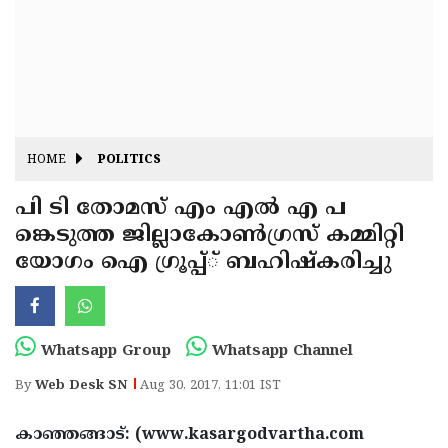
Fitr
May
Day
Eid
Al
Independence
Ad'ha
Day
Onam
HOME
POLITICS
J&K
State
പി ടി തോമസ് എം എല്‍ എ പ
Haryana
ങ്കെടുത്ത ജില്ലാകോണ്‍ഗ്രസ് കമ്മിറ്റി
Assembly
State
Diwali
യോഗം ഐ ഗ്രൂപ്പ്് ബഹിഷ്‌കരിച്ചു
Elections
Assembly
Christmas
Elections
New-
Year
Republic
Whatsapp Group
Whatsapp Channel
Day
Budget
By
Web Desk SN
Aug 30, 2017, 11:01 IST
Delhi
കാഞ്ഞങ്ങാട്: (www.kasargodvartha.com