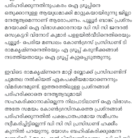
പരിഹരിക്കുന്നതിനുപകരം ഐ ഗ്രൂപ്പിനെ
Updates
Assembly
Kerala
ഒതുക്കാനുള്ള ആയുധമാക്കി മാറ്റുകയായിരുന്നു ജില്ലാ
Polls
Local
Look
നേതൃത്വമെന്നാണ് ആരോപണം. പുല്ലൂര്‍ ബാങ്ക് പ്രശ്നം
മറയാക്കി ഐ വിഭാഗക്കാരനായ ഡി സി സി ജനറല്‍
Body
Back
സെക്രട്ടറി വിനോദ് കുമാര്‍ പളളയില്‍വീടിനെതിരെയും
Election
2025
പുല്ലൂര്‍- പെരിയ മണ്ഡലം കോണ്‍ഗ്രസ് പ്രസിഡണ്ട് ടി
രാമകൃഷ്ണനെതിരയും എ ഗ്രൂപ്പ് കരുനീക്കങ്ങള്‍
നടത്തിയതായും ഐ ഗ്രൂപ്പ് കുറ്റപ്പെടുത്തുന്നു.
ഇവിടെ രാമകൃഷ്ണനെ മാറ്റി ബ്ലോക്ക് പ്രസിഡണ്ടിന്
ചുമതല നല്‍കിയത് ഏകപക്ഷീയമായാണെന്നും
വിമര്‍ശനമുണ്ട്. ഇത്തരത്തിലുള്ള പ്രശ്നങ്ങള്‍
പരിഹരിക്കാതെ നേതൃത്വവുമായി
സഹകരിക്കാനാകില്ലെന്ന നിലപാടിലാണ് ഐ വിഭാഗം.
അതേ സമയം കോണ്‍ഗ്രസിനകത്തെ പ്രശ്നങ്ങള്‍
പരിഹരിക്കുന്നതില്‍ പക്ഷപാതപരമായ സമീപനം
സ്വീകരിച്ചിട്ടില്ലെന്ന് ഡി സി സി പ്രസിഡണ്ട് ഹക്കീം
കുന്നില്‍ പറയുന്നു. യോഗം ബഹിഷ്‌കരിക്കുമെന്ന