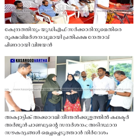
കേന്ദ്രത്തിനും യുഡിഎഫ് സർക്കാരിനുമെതിരെ
രൂക്ഷവിമർശനവുമായി പ്രതിപക്ഷ നേതാവ്
പിണറായി വിജയൻ
അക്വാട്ടിക് അക്കാദമി നീന്തൽക്കുളത്തിൽ കലക്ടർ
അർജുൻ പാണ്ഡ്യൻ്റെ സന്ദർശനം; അടിസ്ഥാന
സൗകര്യങ്ങൾ മെച്ചപ്പെടുത്താൻ നിർദേശം