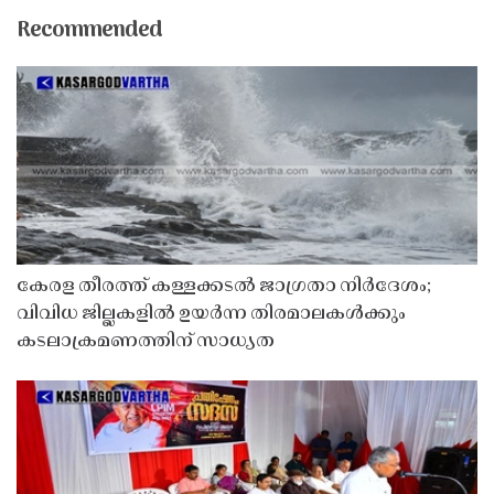
Recommended
കേരള തീരത്ത് കള്ളക്കടൽ ജാഗ്രതാ നിർദേശം;
വിവിധ ജില്ലകളിൽ ഉയർന്ന തിരമാലകൾക്കും
കടലാക്രമണത്തിന് സാധ്യത