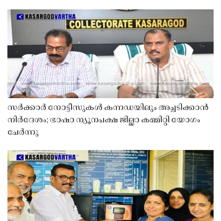
സർക്കാർ നോട്ടീസുകൾ കന്നഡയിലും അച്ചടിക്കാൻ
നിർദേശം; ഭാഷാ ന്യൂനപക്ഷ ജില്ലാ കമ്മിറ്റി യോഗം
ചേർന്നു