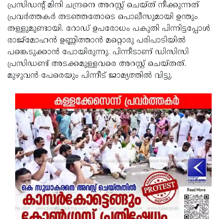
പ്രസിഡന്റ് മിനി ചന്ദ്രനെ അറസ്റ്റ് ചെയ്ത് നീക്കുന്നത്
പ്രവര്‍ത്തകര്‍ തടഞ്ഞതോടെ പൊലീസുമായി ഉന്തും
തള്ളുമുണ്ടായി. റോഡ് ഉപരോധം പകുതി പിന്നിട്ടപ്പോള്‍
രാജ്മോഹന്‍ ഉണ്ണിത്താന്‍ മറ്റൊരു പരിപാടിയില്‍
പങ്കെടുക്കാന്‍ പോയിരുന്നു. പിന്നീടാണ് ഡിസിസി
പ്രസിഡണ്ട് അടക്കമുള്ളവരെ അറസ്റ്റ് ചെയ്തത്.
മുഴുവന്‍ പേരെയും പിന്നീട് ജാമ്യത്തില്‍ വിട്ടു.