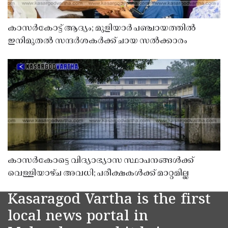
കാസർകോട്ട് ആദ്യം; മുളിയാർ പഞ്ചായത്തിൽ
ഇനിമുതൽ സന്ദർശകർക്ക് ചായ സൽക്കാരം
കാസർകോട്ടെ വിദ്യാഭ്യാസ സ്ഥാപനങ്ങൾക്ക്
വെള്ളിയാഴ്ച അവധി; പരീക്ഷകൾക്ക് മാറ്റമില്ല
Kasaragod Vartha is the first
local news portal in