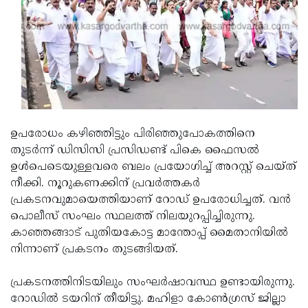
Updates
Assembly
Kerala
Polls
Local
Look
Body
Back
Election
2025
ഉപരോധം കഴിഞ്ഞിട്ടും പിരിഞ്ഞുപോകത്തിനെ
തുടര്‍ന്ന് ഡിസിസി പ്രസിഡണ്ട് പികെ ഫൈസല്‍
ഉള്‍പെടെയുള്ളവരെ ബലം പ്രയോഗിച്ച് അറസ്റ്റ് ചെയ്ത്
നീക്കി. നൂറുകണക്കിന് പ്രവര്‍ത്തകര്‍
പ്രകടനവുമായെത്തിയാണ് റോഡ് ഉപരോധിച്ചത്. വന്‍
പൊലീസ് സംഘം സ്ഥലത്ത് നിലയുറപ്പിച്ചിരുന്നു.
കാഞ്ഞങ്ങാട് പുതിയകോട്ട മാന്തോപ്പ് മൈതാനിയില്‍
നിന്നാണ് പ്രകടനം തുടങ്ങിയത്.
പ്രകടനത്തിനിടയിലും സംഘര്‍ഷാവസ്ഥ ഉണ്ടായിരുന്നു.
റോഡില്‍ ടയറിന് തീയിട്ടു. മഹിളാ കോണ്‍ഗ്രസ് ജില്ലാ