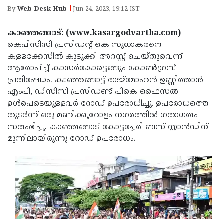
Election
Maha
By
Web Desk Hub
Jun 24, 2023, 19:12 IST
Shivarathri
International
കാഞ്ഞങ്ങാട്: (www.kasargodvartha.com)
Women's
Anti-
കെപിസിസി പ്രസിഡന്റ് കെ സുധാകരനെ
Day
Drug
കള്ളക്കേസില്‍ കുടുക്കി അറസ്റ്റ് ചെയ്തുവെന്ന്
Attukal
ആരോപിച്ച് കാസര്‍കോട്ടെങ്ങും കോണ്‍ഗ്രസ്
Campaign
Pongala
Holi
പ്രതിഷേധം. കാഞ്ഞങ്ങാട്ട് രാജ്മോഹന്‍ ഉണ്ണിത്താന്‍
2025
2025
എംപി, ഡിസിസി പ്രസിഡണ്ട് പികെ ഫൈസല്‍
IPL
ഉള്‍പെടെയുള്ളവര്‍ റോഡ് ഉപരോധിച്ചു. ഉപരോധത്തെ
2025
Eid
തുടര്‍ന്ന് ഒരു മണിക്കൂറോളം നഗരത്തില്‍ ഗതാഗതം
Al-
സതംഭിച്ചു. കാഞ്ഞങ്ങാട് കോട്ടച്ചേരി ബസ് സ്റ്റാന്‍ഡിന്
Waqf
മുന്നിലായിരുന്നു റോഡ് ഉപരോധം.
Fitr
Bill
Vishu
2025
Controversy
Festival
Good
2025
Friday
Easter
Observance
Sunday
By-
2025
2025
Election
Bihar