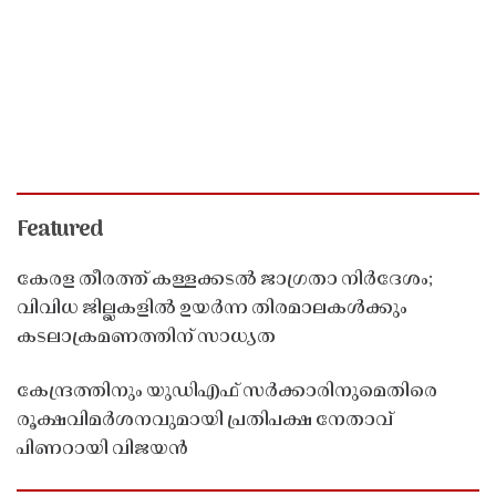
Featured
കേരള തീരത്ത് കള്ളക്കടൽ ജാഗ്രതാ നിർദേശം;
വിവിധ ജില്ലകളിൽ ഉയർന്ന തിരമാലകൾക്കും
കടലാക്രമണത്തിന് സാധ്യത
കേന്ദ്രത്തിനും യുഡിഎഫ് സർക്കാരിനുമെതിരെ
രൂക്ഷവിമർശനവുമായി പ്രതിപക്ഷ നേതാവ്
പിണറായി വിജയൻ