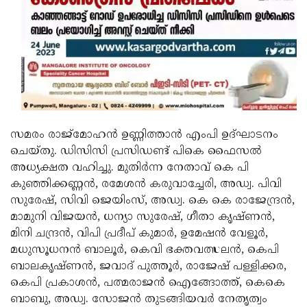
സമരം രാജ്‌മോഹന്‍ ഉണ്ണിത്താന്‍ എംപി ഉദ്ഘാടനം
ചെയ്തു. ഡിസിസി പ്രസിഡണ്ട് പികെ ഫൈസല്‍
അധ്യക്ഷത വഹിച്ചു. മുതിര്‍ന്ന നേതാവ് കെ പി
കുഞ്ഞിക്കണ്ണന്‍, രമേശന്‍ കരുവാച്ചേരി, അഡ്വ. പിവി
സുരേഷ്, സിവി ജെയിംസ്, അഡ്വ. കെ കെ രാജേന്ദ്രന്‍,
മാമുനി വിജയന്‍, ധന്യാ സുരേഷ്, ഗീതാ കൃഷ്ണന്‍,
മിനി ചന്ദ്രന്‍, വിപി പ്രദീപ് കുമാര്‍, ഉമേഷന്‍ വേളൂര്‍,
മധുസൂധനന്‍ ബാലൂര്‍, കെവി ഭക്തവത്സലന്‍, കെപി
ബാലകൃഷ്ണന്‍, ജവാദ് പുത്തൂര്‍, രാജേഷ് പള്ളിക്കര,
കെപി പ്രകാശന്‍, പത്മരാജന്‍ ഐങ്ങോത്ത്, കെകെ
ബാബു, അഡ്വ. സോജന്‍ തുടങ്ങിയവര്‍ നേതൃത്വം