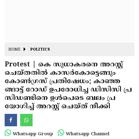
Fitr
May
Day
Eid
Al
Independence
Ad'ha
Day
Onam
HOME
POLITICS
J&K
State
Protest | കെ സുധാകരനെ അറസ്റ്റ്
Haryana
ചെയ്തതില്‍ കാസര്‍കോട്ടെങ്ങും
Assembly
State
Diwali
കോണ്‍ഗ്രസ് പ്രതിഷേധം; കാഞ്ഞ
Elections
Assembly
Christmas
ങ്ങാട്ട് റോഡ് ഉപരോധിച്ച ഡിസിസി പ്ര
Elections
സിഡണ്ടിനെ ഉള്‍പെടെ ബലം പ്ര
New-
യോഗിച്ച് അറസ്റ്റ് ചെയ്ത് നീക്കി
Year
Republic
Day
Budget
Delhi
Whatsapp Group
Whatsapp Channel