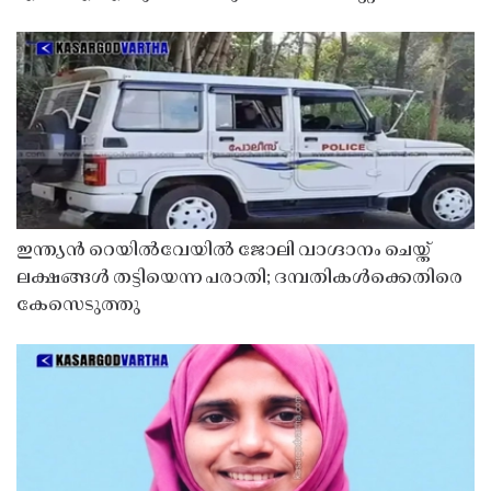
ഇന്ത്യൻ റെയിൽവേയിൽ ജോലി വാഗ്ദാനം ചെയ്ത്
ലക്ഷങ്ങൾ തട്ടിയെന്ന പരാതി; ദമ്പതികൾക്കെതിരെ
കേസെടുത്തു