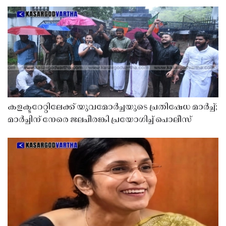
കളക്ടറേറ്റിലേക്ക് യുവമോർച്ചയുടെ പ്രതിഷേധ മാർച്ച്;
മാർച്ചിന് നേരെ ജലപീരങ്കി പ്രയോഗിച്ച് പൊലീസ്