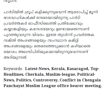
സൂചന.
പാര്‍ടിയില്‍ ഗ്രൂപ് കളിക്കുന്നുവെന്ന് ആരോപിച്ച് മൂന്ന്
ഭാരവാഹികള്‍ക്ക് നേരെയായിരുന്നു പാര്‍ടി
പ്രവര്‍ത്തകര്‍ ഓഫീസിലെത്തി പ്രതിഷേധവും
കയ്യാങ്കളിയും കസേരയേറും ഉണ്ടായതെന്നാണ്
പുറത്തുവരുന്ന വിവരം. ഇതേ തുടര്‍ന്ന് പ്രവര്‍ത്തക
സമിതി അംഗങ്ങളെയും സംസ്ഥാന കമിറ്റി
അംഗങ്ങളെയും തെരെഞ്ഞടുക്കാന്‍ കഴിയാതെ
യോഗം അലസിപിരിയുകയായിരുന്നുവെന്നാണ്
അറിയുന്നത്.
Keywords:
Latest-News, Kerala, Kasaragod, Top-
Headlines, Cherkala, Muslim-league, Political-
News, Politics, Controversy, Conflict in Chengala
Panchayat Muslim League office bearer meeting.
< !- START disable copy paste -->