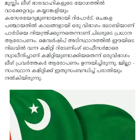
Election
Maha
മുസ്ലിം ലീഗ് ഭാരവാഹികളുടെ യോഗത്തില്‍
വാക്കേറ്റവും കയ്യാങ്കളിയും
Shivarathri
International
കസേരയേറുമുണ്ടായതായി റിപോര്‍ട്. ചെങ്കള
Women's
Anti-
പഞ്ചായതില്‍ കാലങ്ങളായി ഒരു വിഭാഗം ലോബിയാണ്
പാര്‍ടിയെ നിയന്ത്രിക്കുന്നതെന്നാണ് ചിലരുടെ പ്രധാന
Day
Drug
Attukal
ആരോപണം. മെമ്പര്‍ഷിപ് അടിസ്ഥാനത്തില്‍ ഈയിടെ
Campaign
Pongala
Holi
നിലവില്‍ വന്ന കമിറ്റി റിടേണിംഗ് ഓഫീസര്‍മാരെ
സ്വാധീനിച്ചാണ് കമിറ്റിയുണ്ടാക്കിയതെന്ന് ഒരുവിഭാഗം
2025
2025
IPL
ലീഗ് പ്രവര്‍ത്തകര്‍ ആരോപണം ഉന്നയിച്ചിരുന്നു. ജില്ലാ -
2025
Eid
സംസ്ഥാന കമിറ്റിക്ക് ഇതുസംബന്ധിച്ച് പരാതിയും
നല്‍കിയിരുന്നു.
Al-
Waqf
Fitr
Bill
Vishu
2025
Controversy
Festival
Good
2025
Friday
Easter
Observance
Sunday
By-
2025
2025
Election
Bihar