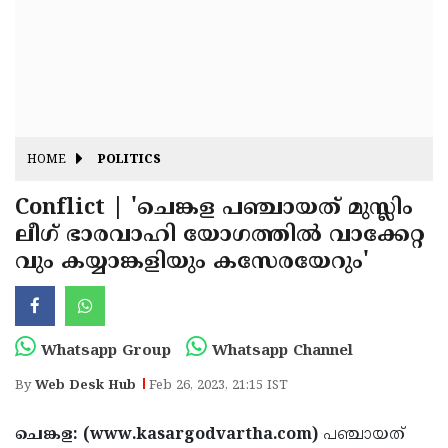
Fitr
May
Day
Eid
Al
Independence
Ad'ha
Day
Onam
HOME
POLITICS
J&K
State
Conflict | 'ചെങ്കള പഞ്ചായത് മുസ്ലിം
Haryana
ലീഗ് ഭാരവാഹി യോഗത്തില്‍ വാക്കേറ്റ
Assembly
State
Diwali
വും കയ്യാങ്കളിയും കസേരയേറും'
Elections
Assembly
Christmas
Elections
New-
Year
Republic
Whatsapp Group
Whatsapp Channel
Day
Budget
By
Web Desk Hub
Feb 26, 2023, 21:15 IST
Delhi
ചെങ്കള: (www.kasargodvartha.com)
പഞ്ചായത്