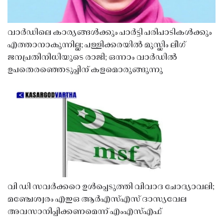
വാർഡിലെ കാര്യങ്ങൾക്കും പാർട്ടി പരിപാടികൾക്കും
എത്താനാകുന്നില്ല; പള്ളിക്കരയിൽ മുസ്ലിം ലീഗ്
ജനപ്രതിനിധിയുടെ രാജി; ഒന്നാം വാർഡിൽ
ഉപതെരഞ്ഞെടുപ്പിന് കളമൊരുങ്ങുന്നു
വി ഡി സവർക്കറെ ഉൾപ്പെടുത്തി വിവാദ ചോദ്യാവലി;
മഞ്ചേശ്വരം എഇഒ ആർഎസ്എസ് ദാസ്യവേല
അവസാനിപ്പിക്കണമെന്ന് എംഎസ്എഫ്