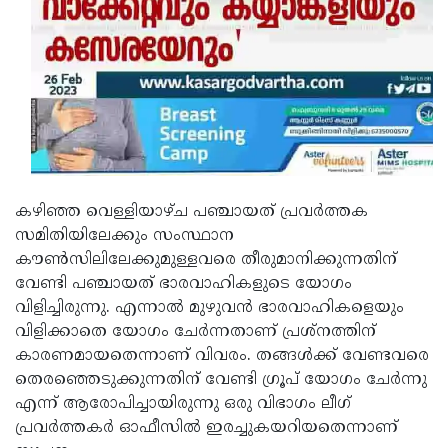
കഴിഞ്ഞ വെള്ളിയാഴ്ച പഞ്ചായത് പ്രവര്‍ത്തക
സമിതിയിലേക്കും സംസ്ഥാന
കൗണ്‍സിലിലേക്കുമുള്ളവരെ തീരുമാനിക്കുന്നതിന്
വേണ്ടി പഞ്ചായത് ഭാരവാഹികളുടെ യോഗം
വിളിച്ചിരുന്നു. എന്നാല്‍ മുഴുവന്‍ ഭാരവാഹികളെയും
വിളിക്കാതെ യോഗം ചേര്‍ന്നതാണ് പ്രശ്‌നത്തിന്
കാരണമായതെന്നാണ് വിവരം. തങ്ങള്‍ക്ക് വേണ്ടവരെ
തെരഞ്ഞെടുക്കുന്നതിന് വേണ്ടി ഗ്രൂപ് യോഗം ചേര്‍ന്നു
എന്ന് ആരോപിച്ചായിരുന്നു ഒരു വിഭാഗം ലീഗ്
പ്രവര്‍ത്തകര്‍ ഓഫീസില്‍ ഇരച്ചുകയറിയതെന്നാണ്