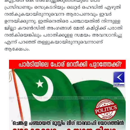
കൂട്ടാതെ കെ അബ്ദുല്ലക്കുഞ്ഞിയുടെ പേര്
പ്രസിഡണ്ടും സെക്രടറിയും ലെറ്റര്‍ ഹെഡില്‍ എഴുതി
നല്‍കുകയായിരുന്നുവെന്ന ആരാപണവും ഇവര്‍
ഉന്നയിക്കുന്നു. ഇതിനെതിരെ പഞ്ചായതില്‍ നിന്നുള്ള
ജില്ലാ കൗണ്‍സില്‍ അംഗങ്ങള്‍ മേല്‍ കമിറ്റിക്ക് പരാതി
നല്‍കിയെങ്കിലും പരാതിക്കൂളള സമയം അവസാനിച്ചു
എന്ന് പറഞ്ഞ് തള്ളുകയായിരുന്നുവെന്നാണ്
ആക്ഷേപം.