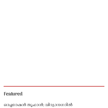
Featured
ഓപ്പറേഷൻ തൂഫാൻ; വിദ്യാനഗറിൽ