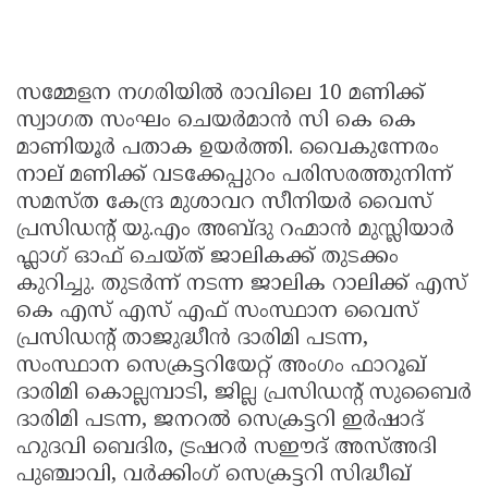
സമ്മേളന നഗരിയിൽ രാവിലെ 10 മണിക്ക്
സ്വാഗത സംഘം ചെയർമാൻ സി കെ കെ
മാണിയൂർ പതാക ഉയർത്തി. വൈകുന്നേരം
നാല് മണിക്ക് വടക്കേപ്പുറം പരിസരത്തുനിന്ന്
സമസ്ത കേന്ദ്ര മുശാവറ സീനിയർ വൈസ്
പ്രസിഡന്റ് യു.എം അബ്ദു റഹ്മാൻ മുസ്ലിയാർ
ഫ്ലാഗ് ഓഫ് ചെയ്ത് ജാലികക്ക് തുടക്കം
കുറിച്ചു. തുടർന്ന് നടന്ന ജാലിക റാലിക്ക് എസ്
കെ എസ് എസ് എഫ് സംസ്ഥാന വൈസ്
പ്രസിഡൻ്റ് താജുദ്ധീൻ ദാരിമി പടന്ന,
സംസ്ഥാന സെക്രട്ടറിയേറ്റ് അംഗം ഫാറൂഖ്
ദാരിമി കൊല്ലമ്പാടി, ജില്ല പ്രസിഡൻ്റ് സുബൈർ
ദാരിമി പടന്ന, ജനറൽ സെക്രട്ടറി ഇർഷാദ്
ഹുദവി ബെദിര, ട്രഷറർ സഈദ് അസ്അദി
പുഞ്ചാവി, വർക്കിംഗ് സെക്രട്ടറി സിദ്ധീഖ്