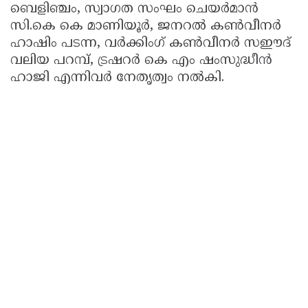
ബെളിഞ്ചം, സ്വാഗത സംഘം ചെയർമാൻ
സി.കെ കെ മാണിയൂർ, ജനറൽ കൺവീനർ
ഹാഷിം പടന്ന, വർക്കിംഗ് കൺവീനർ സഈദ്
വലിയ പറമ്പ്, ട്രഷറർ കെ എം ഷംസുദ്ധീൻ
ഹാജി എന്നിവർ നേതൃത്വം നൽകി.