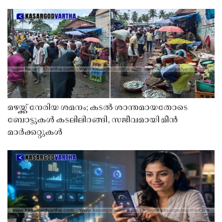
മഴയ്ക്ക് നേരിയ ശമനം; കടൽ ശാന്തമായതോടെ
ബോട്ടുകൾ കടലിലിറങ്ങി, സജീവമായി മീൻ
മാർക്കറ്റുകൾ