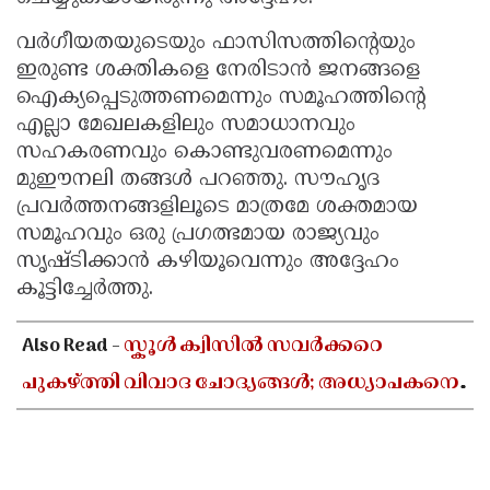
വർഗീയതയുടെയും ഫാസിസത്തിന്റെയും
ഇരുണ്ട ശക്തികളെ നേരിടാൻ ജനങ്ങളെ
ഐക്യപ്പെടുത്തണമെന്നും സമൂഹത്തിന്റെ
എല്ലാ മേഖലകളിലും സമാധാനവും
സഹകരണവും കൊണ്ടുവരണമെന്നും
മുഈനലി തങ്ങൾ പറഞ്ഞു. സൗഹൃദ
പ്രവർത്തനങ്ങളിലൂടെ മാത്രമേ ശക്തമായ
സമൂഹവും ഒരു പ്രഗത്ഭമായ രാജ്യവും
സൃഷ്ടിക്കാൻ കഴിയൂവെന്നും അദ്ദേഹം
കൂട്ടിച്ചേർത്തു.
Also Read -
സ്കൂൾ ക്വിസിൽ സവർക്കറെ
പുകഴ്ത്തി വിവാദ ചോദ്യങ്ങൾ; അധ്യാപകനെ
സസ്പെൻഡ് ചെയ്യാൻ ഉത്തരവിട്ട് ഡിജിഇ