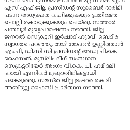
നടന്ന പൊതുസമ്മേളനത്തിൽ എസ് കെ എസ്
എസ് എഫ് ജില്ല പ്രസിഡൻ്റ് സുബൈർ ദാരിമി
പടന്ന അധ്യക്ഷത വഹിക്കുകയും പ്രതിജ്ഞ
ചൊല്ലി കൊടുക്കുകയും ചെയ്തു. സത്താർ
പന്തലൂർ മുഖ്യപ്രഭാഷണം നടത്തി. ജില്ല
ജനറൽ സെക്രട്ടറി ഇർഷാദ് ഹുദവി ബെദിര
സ്വാഗതം പറഞ്ഞു. രാജ് മോഹൻ ഉണ്ണിത്താൻ
എം.പി, ഡി.സി സി പ്രസിഡൻ്റ് അഡ്വ പി.കെ
ഫൈസൽ, മുസ്‌ലിം ലീഗ് സംസ്ഥാന
സെക്രട്ടറിയേറ്റ് അംഗം വി.കെ. പി. ഹമീദലി
ഹാജി എന്നിവർ മുഖ്യാതിഥികളായി
പങ്കെടുത്തു. സമസ്ത ജില്ല ട്രഷറർ കെ ടി
അബ്ദുല്ല ഫൈസി പ്രാർത്ഥന നടത്തി.