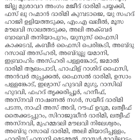
ജില്ല മുശാവറ അംഗം മജീദ് ദാരിമി പയ്യക്കി,
ഫസ് ലു റഹ്മാൻ ദാരിമി കുമ്പടാജെ, യു സഹദ്
ഹാജി ഉളിയത്തടുക്ക, എം.എ ഖലീൽ, മൂസ
മൗലവി സാലത്തടുക്ക, അലി അക്ബർ
ബാഖവി തനിയാപുറം, യുനുസ് ഫൈസി
കാക്കടവ്, കബീർ ഫൈസി പെരിങ്കടി, അബ്ദു
റസാഖ് അസ്ഹരി, അബ്ദുല്ല യമാനി,
ഇബ്രാഹിം അസ്ഹരി പള്ളങ്കോട്, ജമാൽ
ദാരിമി ആലംപാടി, ഹാഫിള് റാശിദ് ഫൈസി,
അൻവർ തുപ്പക്കൽ, ഫൈസൽ ദാരിമി, ഉസാം
പള്ളങ്കോട്, ഇല്യാസ് ഹുദവി മുഗു, റാസിഖ്
ഹുദവി, ഫഹദ് തൃക്കരിപ്പൂർ, ഹനീഫ്,
അസ്നവി നാഷണൽ നഗർ, സയീദ് ദാരിമി
പടന്ന, നാഫി അസ് അദി, റൗഫ് ഉദുമ, ലത്വീഫ്
തൈക്കടപ്പുറം, സിറാജുദ്ധീൻ ദാരിമി, ലത്വീഫ്
അസ്നവി, മുഹമ്മദലി മൗലവി നിലേശ്വരം,
അബ്ദു റസാഖ് ദാരിമി, അലി മിയാടിപ്പള്ളം,
ഹാരിസ് ഹസനി മെട്ടമ്മൽ, നാസർ മാവിലാടം,