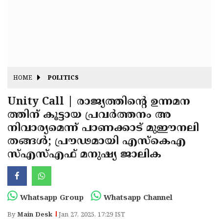
Fitr
May
Day
Eid
Al
Independence
Ad'ha
Day
Onam
HOME
POLITICS
J&K
State
Unity Call | രാജ്യത്തിന്റെ ഉന്നമന
Haryana
ത്തിന് കൂട്ടായ പ്രവർത്തനം അ
Assembly
State
Diwali
നിവാര്യമെന്ന് പാണക്കാട് മുഈനലി
Elections
Assembly
Christmas
തങ്ങൾ; പ്രൗഢമായി എസ്കെഎ
Elections
സ്എസ്എഫ് മനുഷ്യ ജാലിക
New-
Year
Republic
Day
Budget
Whatsapp Group
Whatsapp Channel
Delhi
By
Main Desk
Jan 27, 2025, 17:29 IST