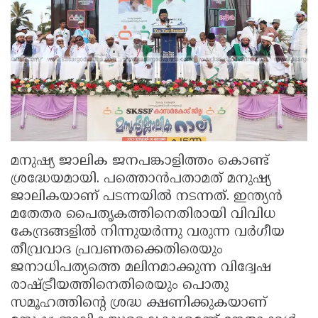
മനുഷ്യ ജാലിക ജനപങ്കാളിത്തം കൊണ്ട്
ശ്രദ്ധേയമായി. പത്തൊൻപതാമത് മനുഷ്യ
ജാലികയാണ് പടന്നയിൽ നടന്നത്. ഇന്ത്യൻ
മതേതര പൈതൃകത്തിനെതിരായി വിവിധ
കേന്ദ്രങ്ങളിൽ നിന്നുയർന്നു വരുന്ന വർഗീയ
തീവ്രവാദ പ്രവണതക്കെതിരെയും
ജനാധിപത്യത്തെ മലിനമാക്കുന്ന വിദ്വേഷ
രാഷ്ട്രീയത്തിനെതിരെയും പൊതു
സമൂഹത്തിന്റെ ശ്രദ്ധ ക്ഷണിക്കുകയാണ്