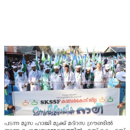
പടന്ന മൂസ ഹാജി മുക്ക് മദ്റസ ഗ്രൗണ്ടിൽ