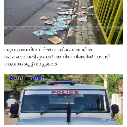
കുമ്പള ദേവീനഗറിൽ ദേശീയപാതയിൽ
ഭക്ഷണാവശിഷ്ടങ്ങൾ തള്ളിയ നിലയിൽ; നടപടി
ആവശ്യപ്പെട്ട് നാട്ടുകാർ