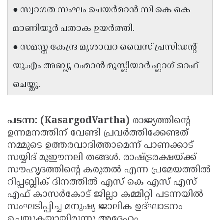
● സ്വാഗത സംഘം ചെയർമാൻ സി കെ കെ
Updates
Assembly
Kerala
മാണിയൂർ പതാക ഉയർത്തി.
Polls
Local
Look
● സമസ്ത കേന്ദ്ര മുശാവറ വൈസ് പ്രസിഡന്റ്
Body
Back
യു.എം അബ്ദു റഹ്മാൻ മുസ്ലിയാർ ഫ്ലാഗ് ഓഫ്
Election
2025
ചെയ്തു.
പടന്ന: (KasargodVartha)
രാജ്യത്തിന്റെ
ഉന്നമനത്തിന് വേണ്ടി പ്രവർത്തിക്കേണ്ടത്
നമ്മുടെ ഉത്തരവാദിത്താമെന്ന് പാണക്കാട്
സയ്യിദ് മുഈനലി തങ്ങൾ. രാഷ്ട്രരക്ഷയ്ക്ക്
സൗഹൃദത്തിന്റെ കരുതൽ എന്ന പ്രമേയത്തിൽ
റിപ്പബ്ലിക് ദിനത്തിൽ എസ് കെ എസ് എസ്
എഫ് കാസർകോട് ജില്ലാ കമ്മിറ്റി പടന്നയിൽ
സംഘടിപ്പിച്ച മനുഷ്യ ജാലിക ഉദ്ഘാടനം
ചെയ്യുകയായിരുന്നു അദ്ദേഹം.