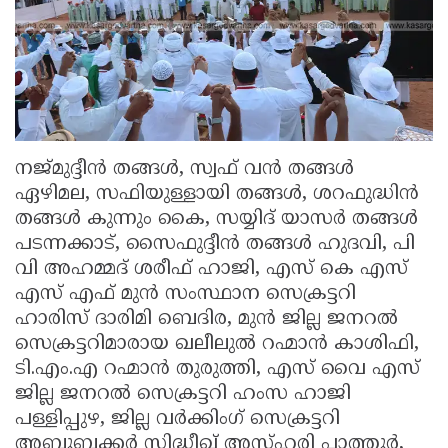
നജ്മുദ്ദീൻ തങ്ങൾ, സ്വഫ് വൻ തങ്ങൾ
ഏഴിമല, സഫിയുള്ളായി തങ്ങൾ, ശറഫുദ്ധിൻ
തങ്ങൾ കുന്നും കൈ, സയ്യിദ് യാസർ തങ്ങൾ
പടന്നക്കാട്, സൈഫുദ്ദീൻ തങ്ങൾ ഹുദവി, പി
വി അഹമ്മദ് ശരീഫ് ഹാജി, എസ് കെ എസ്
എസ് എഫ് മുൻ സംസ്ഥാന സെക്രട്ടറി
ഹാരിസ് ദാരിമി ബെദിര, മുൻ ജില്ല ജനറൽ
സെക്രട്ടറിമാരായ ഖലീലുൽ റഹ്മാൻ കാശിഫി,
ടി.എം.എ റഹ്മാൻ തുരുത്തി, എസ് വൈ എസ്
ജില്ല ജനറൽ സെക്രട്ടറി ഹംസ ഹാജി
പള്ളിപ്പുഴ, ജില്ല വർക്കിംഗ് സെക്രട്ടറി
അബൂബക്കർ സിദ്ധീഖ് അസ്ഹരി പാത്തൂർ,