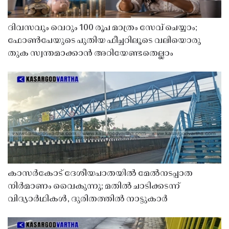
ദിവസവും വെറും 100 രൂപ മാത്രം സേവ് ചെയ്യാം;
ഫോൺപേയുടെ പുതിയ ഫീച്ചറിലൂടെ വലിയൊരു
തുക സ്വന്തമാക്കാൻ അറിയേണ്ടതെല്ലാം
കാസർകോട് ദേശീയപാതയിൽ മേൽനടപ്പാത
നിർമാണം വൈകുന്നു; മതിൽ ചാടിക്കടന്ന്
വിദ്യാർഥികൾ, ദുരിതത്തിൽ നാട്ടുകാർ