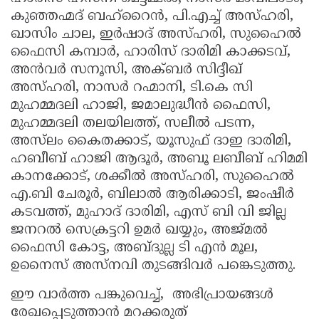
കുഞ്ഞഹ്മദ് ബഹ്റൈൻ, പി.എച്ച് അസ്ഹരി,
ഖാസിം ചാല, ഇർഷാദ് അസ്ഹരി, സുഹൈൽ
ഫൈസി കമ്പാർ, ഹാരിസ് ദാരിമി കാക്കടവ്,
അൻവർ സനൂസി, അക്ബർ സിദ്ദീഖ്
അസ്ഹരി, നാസർ റഹ്മാനി, ടി.കെ സി
മുഹമ്മദലി ഹാജി, ജമാലുദ്ധീൻ ഫൈസി,
മുഹമ്മദലി തലയിലത്ത്, സലീൽ പടന്ന,
അസ്‌ലം കൈതക്കാട്, യൂസുഫ് ദാഇ ദാരിമി,
ഹബീബ് ഹാജി ആദൂർ, അബൂ ലബീബ് ഹിമമി
കാനക്കോട്, ശക്കീൽ അസ്ഹരി, സുഹൈൽ
എ.ബി ചേരൂർ, ബിലാൽ ആരിക്കാടി, ജംഷീർ
കടവത്ത്, മുഹാദ് ദാരിമി, എസ് ബി വി ജില്ല
ജനറൽ സെക്രട്ടറി ഉമർ ഖയ്യും, അജ്മൽ
ഫൈസി കോട്ട, അബ്ദുല്ല ടി എൻ മൂല,
ഉനൈസ് അസ്നവി തുടങ്ങിവർ പങ്കെടുത്തു.
ഈ വാർത്ത പങ്കുവെച്ച്, അഭിപ്രായങ്ങൾ
രേഖപ്പെടുത്താൻ മറക്കരുത്