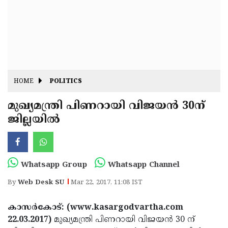
Fitr
May
Day
Eid
Al
Independence
Ad'ha
Day
Onam
HOME
POLITICS
J&K
State
മുഖ്യമന്ത്രി പിണറായി വിജയന്‍ 30ന്
Haryana
ജില്ലയില്‍
Assembly
State
Diwali
Elections
Assembly
Christmas
Elections
New-
Whatsapp Group
Whatsapp Channel
Year
Republic
By
Web Desk SU
Mar 22, 2017, 11:08 IST
Day
Budget
കാസര്‍കോട്: (www.kasargodvartha.com
Delhi
22.03.2017)
മുഖ്യമന്ത്രി പിണറായി വിജയന്‍ 30 ന്