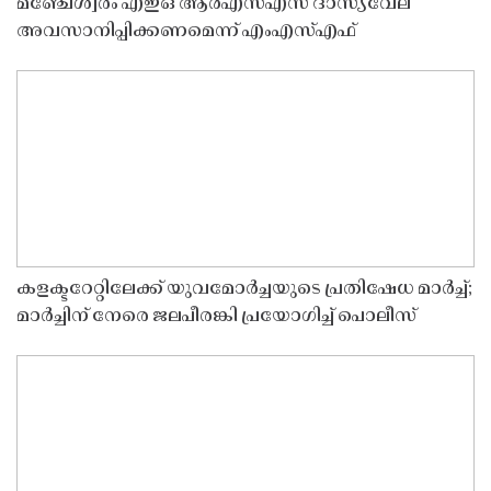
മഞ്ചേശ്വരം എഇഒ ആർഎസ്എസ് ദാസ്യവേല
അവസാനിപ്പിക്കണമെന്ന് എംഎസ്എഫ്
കളക്ടറേറ്റിലേക്ക് യുവമോർച്ചയുടെ പ്രതിഷേധ മാർച്ച്;
മാർച്ചിന് നേരെ ജലപീരങ്കി പ്രയോഗിച്ച് പൊലീസ്