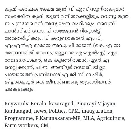
Updates
Assembly
Kerala
കൃഷി-കര്‍ഷക ക്ഷേമ മന്ത്രി വി എസ് സുനില്‍കുമാര്‍
സംരക്ഷിത കൃഷി യൂണിറ്റിന് തറക്കല്ലിടും. റവന്യൂ മന്ത്രി
Polls
Local
Look
ഇ ചന്ദ്രശേഖരന്‍ അധ്യക്ഷത വഹിക്കും. വൈസ്
Body
Back
ചാന്‍സിലര്‍ ഡോ. പി രാജേന്ദ്രന്‍ റിപ്പോര്‍ട്ട്
അവതരിപ്പിക്കും. പി കരുണാകരന്‍ എം പി,
Election
2025
എംഎല്‍എ മാരായ അഡ്വ. പി രാജന്‍ (കെ എ യു
ഭരണസമിതി അംഗം, ഒല്ലൂക്കര എംഎല്‍എ), എം
രാജഗോപാലന്‍, കെ കുഞ്ഞിരാമന്‍, എന്‍ എ
നെല്ലിക്കുന്ന്, പി ബി അബ്ദുര്‍ റസാഖ്, ജില്ലാ
പഞ്ചായത്ത് പ്രസിഡണ്ട് എ ജി സി ബഷീര്‍,
ജില്ലാകളക്ടര്‍ കെ ജീവന്‍ബാബു തുടങ്ങിയവര്‍
പങ്കെടുക്കും.
Keywords: Kerala, kasaragod, Pinarayi-Vijayan,
Kanhangad, news, Politics, CPM, inauguration,
Programme, P.Karunakaran-MP, MLA, Agriculture,
Farm workers, CM,