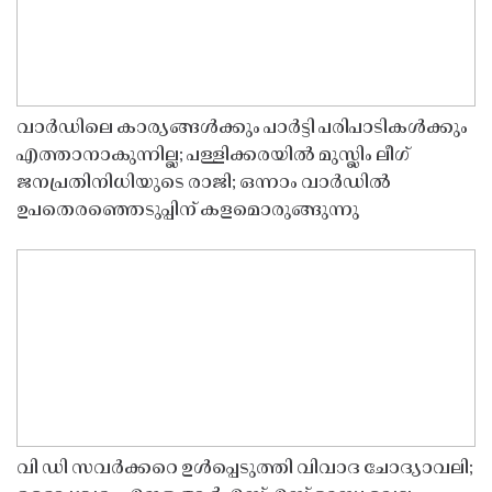
വാർഡിലെ കാര്യങ്ങൾക്കും പാർട്ടി പരിപാടികൾക്കും
എത്താനാകുന്നില്ല; പള്ളിക്കരയിൽ മുസ്ലിം ലീഗ്
ജനപ്രതിനിധിയുടെ രാജി; ഒന്നാം വാർഡിൽ
ഉപതെരഞ്ഞെടുപ്പിന് കളമൊരുങ്ങുന്നു
വി ഡി സവർക്കറെ ഉൾപ്പെടുത്തി വിവാദ ചോദ്യാവലി;