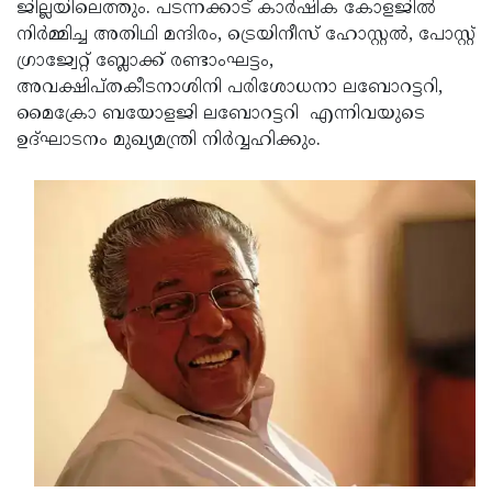
Election
ജില്ലയിലെത്തും. പടന്നക്കാട് കാര്‍ഷിക കോളജില്‍
Maha
നിര്‍മ്മിച്ച അതിഥി മന്ദിരം, ട്രെയിനീസ് ഹോസ്റ്റല്‍, പോസ്റ്റ്
Shivarathri
International
ഗ്രാജ്വേറ്റ് ബ്ലോക്ക് രണ്ടാംഘട്ടം,
Women's
അവക്ഷിപ്തകീടനാശിനി പരിശോധനാ ലബോറട്ടറി,
Anti-
മൈക്രോ ബയോളജി ലബോറട്ടറി എന്നിവയുടെ
Day
Drug
Attukal
ഉദ്ഘാടനം മുഖ്യമന്ത്രി നിര്‍വ്വഹിക്കും.
Campaign
Pongala
Holi
2025
2025
IPL
2025
Eid
Al-
Waqf
Fitr
Bill
Vishu
2025
Controversy
Festival
Good
2025
Friday
Easter
Observance
Sunday
By-
2025
2025
Election
Bihar