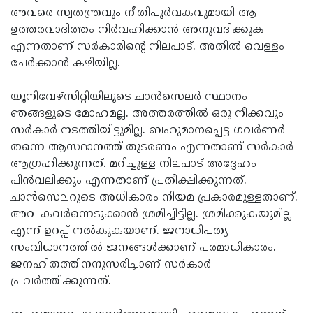
അവരെ സ്വതന്ത്രവും നീതിപൂര്‍വകവുമായി ആ
ഉത്തരവാദിത്തം നിര്‍വഹിക്കാന്‍ അനുവദിക്കുക
എന്നതാണ് സര്‍കാരിന്റെ നിലപാട്. അതില്‍ വെള്ളം
ചേര്‍ക്കാന്‍ കഴിയില്ല.
യൂനിവേഴ്‌സിറ്റിയിലൂടെ ചാന്‍സെലര്‍ സ്ഥാനം
ഞങ്ങളുടെ മോഹമല്ല. അത്തരത്തില്‍ ഒരു നീക്കവും
സര്‍കാര്‍ നടത്തിയിട്ടുമില്ല. ബഹുമാനപ്പെട്ട ഗവര്‍ണര്‍
തന്നെ ആസ്ഥാനത്ത് തുടരണം എന്നതാണ് സര്‍കാര്‍
ആഗ്രഹിക്കുന്നത്. മറിച്ചുള്ള നിലപാട് അദ്ദേഹം
പിന്‍വലിക്കും എന്നതാണ് പ്രതീക്ഷിക്കുന്നത്.
ചാന്‍സെലറുടെ അധികാരം നിയമ പ്രകാരമുള്ളതാണ്.
അവ കവര്‍ന്നെടുക്കാന്‍ ശ്രമിച്ചിട്ടില്ല. ശ്രമിക്കുകയുമില്ല
എന്ന് ഉറപ്പ് നല്‍കുകയാണ്. ജനാധിപത്യ
സംവിധാനത്തില്‍ ജനങ്ങള്‍ക്കാണ് പരമാധികാരം.
ജനഹിതത്തിനനുസരിച്ചാണ് സര്‍കാര്‍
പ്രവര്‍ത്തിക്കുന്നത്.