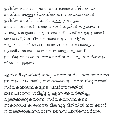
ബ്രിടിഷ് ഭരണകാലത്ത് അന്നത്തെ പരിമിതമായ
അധികാരമുള്ള നിയമനിര്‍മാണ സഭയ്ക്ക് മേല്‍
ബ്രിടിഷ് അധികാരികള്‍ക്കുള്ള പ്രത്യേക
അവകാശങ്ങള്‍ സ്വതന്ത്ര ഇന്‍ഡ്യയില്‍ ഇല്ലായെന്ന്
പറയുക മാത്രമേ ആ സമയത്ത് ചെയ്തിട്ടുള്ളൂ. അത്
ഒരു രാഷ്ട്രീയ വിമര്‍ശനത്തിനുള്ള രാഷ്ട്രീയ
മറുപടിയാണ്. ബഹു. ഗവര്‍ണര്‍ക്കെതിരെയുള്ള
വ്യക്തിപരമായ പരാമര്‍ശമേ അല്ല. തുടര്‍ന്ന്
ഊഷ്മളമായ ബന്ധത്തിലാണ് സര്‍കാരും ഗവര്‍ണറും
നീങ്ങിയിട്ടുള്ളത്.
എല്‍ ഡി എഫിന്റെ ഇപ്പോഴത്തെ സര്‍കാരോ നേരത്തെ
ഇടതുപക്ഷം നയിച്ച സര്‍കാരുകളോ അനധികൃതമായി
സര്‍വകലാശാലകളുടെ പ്രവര്‍ത്തനത്തില്‍
ഇടപെടാനോ ശ്രമിച്ചിട്ടില്ല എന്ന് ആവര്‍ത്തിച്ചു
വ്യക്തമാക്കുകയാണ്. സര്‍വകലാശാലകളെ
അകാഡെമിക് രംഗത്ത് മികവുറ്റ രീതിയില്‍ നയിക്കാന്‍
നിയുക്തരാകുന്നവരാണ് വൈസ് ചാന്‍സെലര്‍മാര്‍.