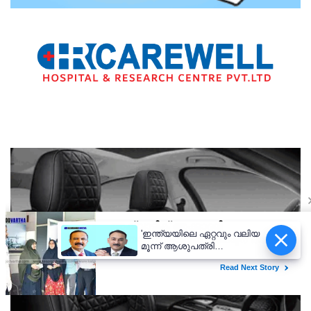
'ഇന്ത്യയിലെ ഏറ്റവും വലിയ
മൂന്ന് ആശുപത്രി
ശൃംഖലകളിൽ ഒന്നായി
ആസ്റ്റർ ഡിഎം ക്വാളിറ്റി
കെയർ'; കാസർകോട്
ആശുപത്രിക്ക് സുപ്രധാന
നേട്ടം; വരുമാനത്തിൽ 20%