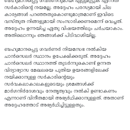
ബഹുമാനപ്പെട്ട ഗവര്‍ണറുമായി ഏറ്റുമുട്ടുക എന്നത്
സര്‍കാരിന്റെ നയമല്ല. അദ്ദേഹം പരസ്യമായി ചില
കാര്യങ്ങള്‍ പറഞ്ഞതുകൊണ്ടുമാത്രമാണ് ഇവിടെ
വസ്തുത നിങ്ങളുമായി സംസാരിക്കണമെന്ന് വെച്ചത്.
അദ്ദേഹം ഉന്നയിച്ച ഏതു വിഷയത്തിലും ചര്‍ചയാകാം.
അതിലൊന്നും ഞങ്ങള്‍ക്ക് പിടിവാശിയില്ല.
ബഹുമാനപ്പെട്ട ഗവര്‍ണര്‍ നിയമസഭ നല്‍കിയ
ചാന്‍സെലര്‍ സ്ഥാനം ഉപേക്ഷിക്കരുത്. അദ്ദേഹം
ചാന്‍സെലര്‍ സ്ഥാനത്ത് തുടര്‍ന്നുകൊണ്ട് ഉന്നത
വിദ്യാഭ്യാസ മേഖലയെ പുതിയ ഉയരങ്ങളിലേക്ക്
നയിക്കാനുള്ള സര്‍കാരിന്റെയും
സര്‍വകലാകാലകളുടെയും ശ്രമങ്ങള്‍ക്ക്
മാര്‍ഗനിര്‍ദേശവും നേതൃത്വവും നല്‍കി ഉണ്ടാകണം
എന്നാണ് വിനീതമായി അഭ്യര്‍ഥിക്കാനുള്ളത്. അതാണ്
അദ്ദേഹത്തോട് അഭ്യര്‍ഥിച്ചിട്ടുള്ളതും.