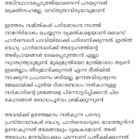
അടിസ്ഥാനപ്പെടുത്തിയാണെന്ന് പറയുന്നത്
യുക്തിസഹമല്ല. വസ്തുതാവിരുദ്ധവുമാണ്.
ഇത്തരം സമിതികള്‍ പരിശോധന നടത്തി
നാമനിര്‍ദേശം ചെയ്യുന്ന വ്യക്തികളെയാണ് വൈസ്
ചാന്‍സെലര്‍ പദവിയിലേക്ക് പരിഗണിക്കുന്നത്. ഇതില്‍
ബഹു. ചാന്‍സെലര്‍ക്ക് അദ്ദേഹത്തിന്റെ
അഭിപ്രായങ്ങള്‍ രേഖപ്പെടുത്താന്‍ എല്ലാ
സ്വാതന്ത്ര്യവുമുണ്ട്. മുഖ്യമന്ത്രിയോ മന്ത്രിമാരോ ആണ്
ഇതെല്ലാം തീരുമാനിക്കുന്നത് എന്ന രീതിയില്‍
നടക്കുന്ന പ്രചരണം ശരിയല്ല. ഉന്നതവിദ്യാഭ്യാസ
മേഖലയ്ക്ക് പുതിയ ദിശാബോധം നല്‍കാനുള്ള
സര്‍കാരിന്റെ ശ്രമങ്ങളെ പിന്നോട്ടടിപ്പിക്കാന്‍ ചില
കേന്ദ്രങ്ങള്‍ ബോധപൂര്‍വം ശ്രമിക്കുന്നുണ്ട്.
അവയ്ക്ക് ഉത്തേജനം നല്‍കുന്ന പരസ്യ
പ്രസ്താവനകള്‍ ബഹു. ചാന്‍സെലറുടെ ഭാഗത്തുനിന്ന്
ഉണ്ടാകുന്നത് അങ്ങേയറ്റം ദുഃഖകരമാണ്. അത്
അദ്ദേഹം മനസ്സിലാക്കും എന്നാണ് പ്രതീക്ഷിക്കുന്നത്.