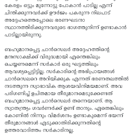
കേരളം ഒട്ടും മുന്നോട്ടു പോകാന്‍ പാടില്ല എന്ന്
ചിന്തിക്കുന്നവര്‍ക്ക് ഊര്‍ജം പകരുന്ന നിലപാട്
അദ്ദേഹത്തെപ്പോലെ ഭരണഘടനാ
സ്ഥാനത്തിരിക്കുന്നവരുടെ ഭാഗത്തുനിന്ന് ഉണ്ടാകാന്‍
പാടില്ലായിരുന്നു.
ബഹുമാനപ്പെട്ട ചാന്‍സെലര്‍ അദ്ദേഹത്തിന്റെ
മനഃസാക്ഷിക്ക് വിരുദ്ധമായി എന്തെങ്കിലും
ചെയ്യണമെന്ന് സര്‍കാര്‍ ഒരു ഘട്ടത്തിലും
ആവശ്യപ്പെട്ടിട്ടില്ല. സര്‍കാരിന്റെ അഭിപ്രായങ്ങള്‍
ചാന്‍സെലറെ അറിയിക്കുക എന്നത് ഭരണതലത്തില്‍
നടത്തുന്ന സ്വാഭാവിക ആശയവിനിമയമാണ്. അവ
പരിഗണിച്ച് ഉചിതമായ തീരുമാനമെടുക്കേണ്ടത്
ബഹുമാനപ്പെട്ട ചാന്‍സെലര്‍ തന്നെയാണ്. ആ
സ്വാതന്ത്ര്യം ഗവര്‍ണര്‍ക്ക് ഉണ്ട് താനും. ഏതെങ്കിലും
കോണില്‍ നിന്നും വിമര്‍ശനം ഉണ്ടാകുമെന്ന് ഭയന്ന്
തീരുമാനങ്ങള്‍ എടുക്കാതിരിക്കുന്നതിന്റെ
ഉത്തരവാദിത്തം സര്‍കാരിനല്ല.