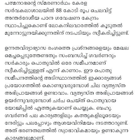
പത്മനാഭന്റെ സ്മരണാര്‍ഥം കേരള
സര്‍വകലാശാലയില്‍ 88 കോടി രൂപ ചെലവിട്ട്
അന്തര്‍ദേശീയ പഠന ഗവേഷണ കേന്ദ്രം
സ്ഥാപിച്ചുകൊണ്ട് ലോകനിലവാരത്തില്‍ കൂടുതല്‍
മുന്നോട്ടുനയിക്കുന്നതിന് നടപടിയും സ്വീകരിച്ചിട്ടുണ്ട്.
ഉന്നതവിദ്യാഭ്യാസ രംഗത്തെ പ്രശ്‌നങ്ങളെയും മേഖല
മെച്ചപ്പെടുത്തേണ്ടതും സംബന്ധിച്ച് ഗവര്‍ണറും
സര്‍കാരും പൊതുവില്‍ ഒരേ സമീപനമാണ്
സ്വീകരിച്ചിട്ടുള്ളത് എന്ന് കാണാം. ഈ പൊതു
സമീപനത്തിന്റെ അടിസ്ഥാനത്തില്‍ ഇക്കാര്യങ്ങള്‍
പ്രയോഗത്തില്‍ കൊണ്ടുവരുമ്പോള്‍ ചില വ്യത്യസ്ത
അഭിപ്രായങ്ങള്‍ ഉണ്ടാവാം. വ്യത്യസ്ത അഭിപ്രായങ്ങള്‍
ഉയര്‍ന്നുവരുമ്പോള്‍ ചര്‍ച ചെയ്ത് പൊതുവായ
യോജിപ്പില്‍ എത്തുകയാണ് ചെയ്യുക. ബഹു.
ഗവര്‍ണര്‍ പല കാര്യങ്ങളിലും കത്തുകളിലൂടെയും
നേരിട്ടും പലപ്പോഴും ആശയവിനിമയം നടത്താറുണ്ട്.
അത് ഭരണതലത്തില്‍ സ്വാഭാവികമായും ഉണ്ടാകുന്ന
കാര്യങ്ങളുമാണ്.