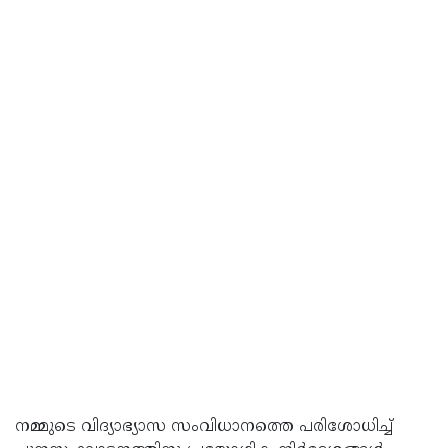
നമ്മുടെ വിദ്യാഭ്യാസ സംവിധാനത്തെ പരിശോധിച്ച്