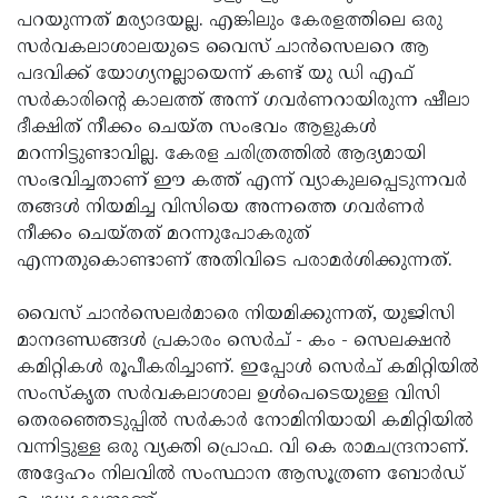
പറയുന്നത് മര്യാദയല്ല. എങ്കിലും കേരളത്തിലെ ഒരു
സര്‍വകലാശാലയുടെ വൈസ് ചാന്‍സെലറെ ആ
പദവിക്ക് യോഗ്യനല്ലായെന്ന് കണ്ട് യു ഡി എഫ്
സര്‍കാരിന്റെ കാലത്ത് അന്ന് ഗവര്‍ണറായിരുന്ന ഷീലാ
ദീക്ഷിത് നീക്കം ചെയ്ത സംഭവം ആളുകള്‍
മറന്നിട്ടുണ്ടാവില്ല. കേരള ചരിത്രത്തില്‍ ആദ്യമായി
സംഭവിച്ചതാണ് ഈ കത്ത് എന്ന് വ്യാകുലപ്പെടുന്നവര്‍
തങ്ങള്‍ നിയമിച്ച വിസിയെ അന്നത്തെ ഗവര്‍ണര്‍
നീക്കം ചെയ്തത് മറന്നുപോകരുത്
എന്നതുകൊണ്ടാണ് അതിവിടെ പരാമര്‍ശിക്കുന്നത്.
വൈസ് ചാന്‍സെലര്‍മാരെ നിയമിക്കുന്നത്, യുജിസി
മാനദണ്ഡങ്ങള്‍ പ്രകാരം സെര്‍ച് - കം - സെലക്ഷന്‍
കമിറ്റികള്‍ രൂപീകരിച്ചാണ്. ഇപ്പോള്‍ സെര്‍ച് കമിറ്റിയില്‍
സംസ്‌കൃത സര്‍വകലാശാല ഉള്‍പെടെയുള്ള വിസി
തെരഞ്ഞെടുപ്പില്‍ സര്‍കാര്‍ നോമിനിയായി കമിറ്റിയില്‍
വന്നിട്ടുള്ള ഒരു വ്യക്തി പ്രൊഫ. വി കെ രാമചന്ദ്രനാണ്.
അദ്ദേഹം നിലവില്‍ സംസ്ഥാന ആസൂത്രണ ബോര്‍ഡ്