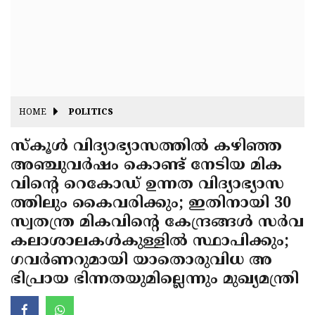
Fitr
May
Day
Eid
Al
Independence
Ad'ha
Day
Onam
HOME
POLITICS
J&K
State
സ്‌കൂള്‍ വിദ്യാഭ്യാസത്തില്‍ കഴിഞ്ഞ
Haryana
അഞ്ചുവര്‍ഷം കൊണ്ട് നേടിയ മിക
Assembly
State
Diwali
വിന്റെ റെകോഡ് ഉന്നത വിദ്യാഭ്യാസ
Elections
Assembly
Christmas
ത്തിലും കൈവരിക്കും; ഇതിനായി 30
Elections
സ്വതന്ത്ര മികവിന്റെ കേന്ദ്രങ്ങള്‍ സര്‍വ
New-
കലാശാലകള്‍കുള്ളില്‍ സ്ഥാപിക്കും;
Year
Republic
ഗവര്‍ണറുമായി യാതൊരുവിധ അ
Day
Budget
ഭിപ്രായ ഭിന്നതയുമില്ലെന്നും മുഖ്യമന്ത്രി
Delhi