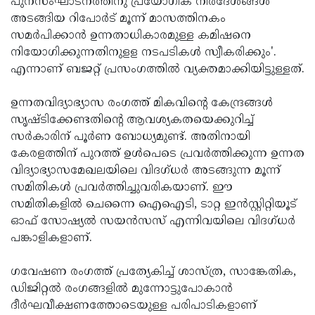
പുനസംഘാടനത്തിനു പ്രയോഗിക നിര്‍ദേശങ്ങള്‍
അടങ്ങിയ റിപോര്‍ട് മൂന്ന് മാസത്തിനകം
സമര്‍പിക്കാന്‍ ഉന്നതാധികാരമുള്ള കമിഷനെ
നിയോഗിക്കുന്നതിനുളള നടപടികള്‍ സ്വീകരിക്കും'.
എന്നാണ് ബജറ്റ് പ്രസംഗത്തില്‍ വ്യക്തമാക്കിയിട്ടുള്ളത്.
ഉന്നതവിദ്യാഭ്യാസ രംഗത്ത് മികവിന്റെ കേന്ദ്രങ്ങള്‍
സൃഷ്ടിക്കേണ്ടതിന്റെ ആവശ്യകതയെക്കുറിച്ച്
സര്‍കാരിന് പൂര്‍ണ ബോധ്യമുണ്ട്. അതിനായി
കേരളത്തിന് പുറത്ത് ഉള്‍പെടെ പ്രവര്‍ത്തിക്കുന്ന ഉന്നത
വിദ്യാഭ്യാസമേഖലയിലെ വിദഗ്ധര്‍ അടങ്ങുന്ന മൂന്ന്
സമിതികള്‍ പ്രവര്‍ത്തിച്ചുവരികയാണ്. ഈ
സമിതികളില്‍ ചെന്നൈ ഐഐടി, ടാറ്റ ഇന്‍സ്റ്റിറ്റിയൂട്
ഓഫ് സോഷ്യല്‍ സയന്‍സസ് എന്നിവയിലെ വിദഗ്ധര്‍
പങ്കാളികളാണ്.
ഗവേഷണ രംഗത്ത് പ്രത്യേകിച്ച് ശാസ്ത്ര, സാങ്കേതിക,
ഡിജിറ്റല്‍ രംഗങ്ങളില്‍ മുന്നോട്ടുപോകാന്‍
ദീര്‍ഘവീക്ഷണത്തോടെയുള്ള പരിപാടികളാണ്