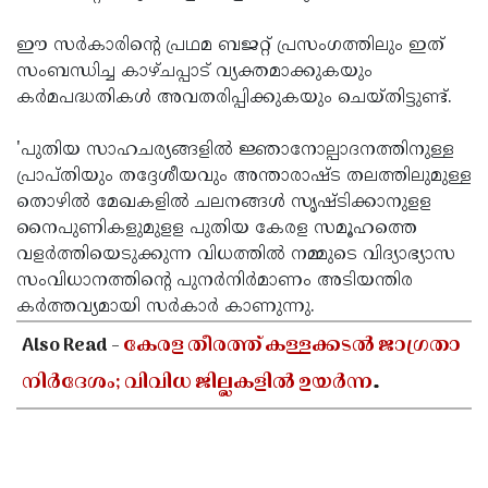
ഈ സര്‍കാരിന്റെ പ്രഥമ ബജറ്റ് പ്രസംഗത്തിലും ഇത്
സംബന്ധിച്ച കാഴ്ചപ്പാട് വ്യക്തമാക്കുകയും
കര്‍മപദ്ധതികള്‍ അവതരിപ്പിക്കുകയും ചെയ്തിട്ടുണ്ട്.
'പുതിയ സാഹചര്യങ്ങളില്‍ ജ്ഞാനോല്പാദനത്തിനുള്ള
പ്രാപ്തിയും തദ്ദേശീയവും അന്താരാഷ്ട തലത്തിലുമുള്ള
തൊഴില്‍ മേഖകളില്‍ ചലനങ്ങള്‍ സൃഷ്ടിക്കാനുളള
നൈപുണികളുമുളള പുതിയ കേരള സമൂഹത്തെ
വളര്‍ത്തിയെടുക്കുന്ന വിധത്തില്‍ നമ്മുടെ വിദ്യാഭ്യാസ
സംവിധാനത്തിന്റെ പുനര്‍നിര്‍മാണം അടിയന്തിര
കര്‍ത്തവ്യമായി സര്‍കാര്‍ കാണുന്നു.
Also Read -
കേരള തീരത്ത് കള്ളക്കടൽ ജാഗ്രതാ
നിർദേശം; വിവിധ ജില്ലകളിൽ ഉയർന്ന
തിരമാലകൾക്കും കടലാക്രമണത്തിന്
സാധ്യത