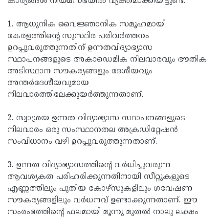
കാര്യങ്ങള്‍ നിയമസഭയില്‍ വ്യക്തമാക്കിയിട്ടുണ്ട്.
1. ആധുനിക വൈജ്ഞാനിക സമൂഹമായി
കേരളത്തിന്റെ സുസ്ഥിര പരിവര്‍ത്തനം
ഉറപ്പുവരുത്തുന്നതിന് ഉന്നതവിദ്യാഭ്യാസ
സ്ഥാപനങ്ങളുടെ അകാഡെമിക നിലവാരവും ഭൗതിക
അടിസ്ഥാന സൗകര്യങ്ങളും ദേശീയവും
അന്തര്‍ദേശീയവുമായ
നിലവാരത്തിലേക്കുയര്‍ത്തുന്നതാണ്.
2. സ്വാശ്രയ ഉന്നത വിദ്യാഭ്യാസ സ്ഥാപനങ്ങളുടെ
നിലവാരം ഒരു സംസ്ഥാനതല അക്രഡിറ്റേഷന്‍
സംവിധാനം വഴി ഉറപ്പുവരുത്തുന്നതാണ്.
3. ഉന്നത വിദ്യാഭ്യാസത്തിന്റെ വര്‍ധിച്ചുവരുന്ന
ആവശ്യകത പരിഹരിക്കുന്നതിനായി സീറ്റുകളുടെ
എണ്ണത്തിലും പുതിയ കോഴ്‌സുകളിലും ഗവേഷണ
സൗകര്യങ്ങളിലും വര്‍ധനവ് ഉണ്ടാക്കുന്നതാണ്. ഈ
സംരംഭത്തിന്റെ ഫലമായി മൂന്നു മുതല്‍ നാലു ലക്ഷം