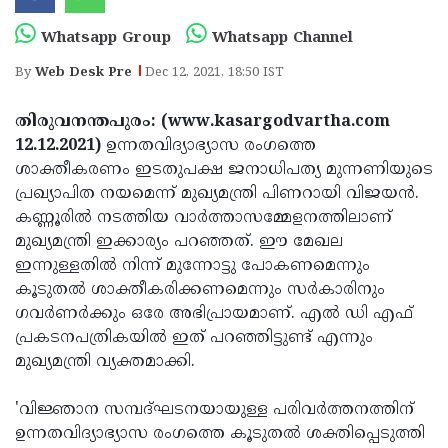
Election
Maha
Whatsapp Group
Whatsapp Channel
Shivarathri
International
By
Web Desk Pre
Dec 12, 2021, 18:50 IST
Women's
Anti-
Day
Drug
Attukal
തിരുവനന്തപുരം: (www.kasargodvartha.com
12.12.2021)
ഉന്നതവിദ്യാഭ്യാസ രംഗത്തെ
Campaign
Pongala
Holi
ശാക്തീകരണം ഇടതുപക്ഷ ജനാധിപത്യ മുന്നണിയുടെ
2025
2025
IPL
പ്രഖ്യാപിത നയമെന്ന് മുഖ്യമന്ത്രി പിണറായി വിജയന്‍.
കണ്ണൂരില്‍ നടത്തിയ വാര്‍ത്താസമ്മേളനത്തിലാണ്
2025
Eid
മുഖ്യമന്ത്രി ഇക്കാര്യം പറഞ്ഞത്. ഈ മേഖല
Al-
Waqf
ഇന്നുള്ളതില്‍ നിന്ന് മുന്നോട്ടു പോകണമെന്നും
കൂടുതല്‍ ശാക്തീകരിക്കണമെന്നും സര്‍കാരിനും
Fitr
Bill
Vishu
ഗവര്‍ണര്‍ക്കും ഒരേ അഭിപ്രായമാണ്. എല്‍ ഡി എഫ്
2025
Controversy
Festival
Good
പ്രകടനപത്രികയില്‍ ഇത് പറഞ്ഞിട്ടുണ്ട് എന്നും
മുഖ്യമന്ത്രി വ്യക്തമാക്കി.
2025
Friday
Easter
Observance
Sunday
By-
'വിജ്ഞാന സമ്പദ്ഘടനയായുള്ള പരിവര്‍ത്തനത്തിന്
ഉന്നതവിദ്യാഭ്യാസ രംഗത്തെ കൂടുതല്‍ ശക്തിപ്പെടുത്തി
2025
2025
Election
Bihar