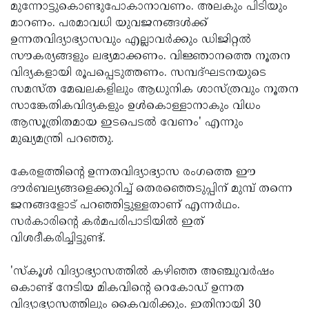
മുന്നോട്ടുകൊണ്ടുപോകാനാവണം. അലകും പിടിയും
Updates
Assembly
Kerala
മാറണം. പരമാവധി യുവജനങ്ങള്‍ക്ക്
ഉന്നതവിദ്യാഭ്യാസവും എല്ലാവര്‍ക്കും ഡിജിറ്റല്‍
Polls
Local
Look
സൗകര്യങ്ങളും ലഭ്യമാക്കണം. വിജ്ഞാനത്തെ നൂതന
Body
Back
വിദ്യകളായി രൂപപ്പെടുത്തണം. സമ്പദ്ഘടനയുടെ
സമസ്ത മേഖലകളിലും ആധുനിക ശാസ്ത്രവും നൂതന
Election
2025
സാങ്കേതികവിദ്യകളും ഉള്‍കൊള്ളാനാകും വിധം
ആസൂത്രിതമായ ഇടപെടല്‍ വേണം' എന്നും
മുഖ്യമന്ത്രി പറഞ്ഞു.
കേരളത്തിന്റെ ഉന്നതവിദ്യാഭ്യാസ രംഗത്തെ ഈ
ദൗര്‍ബല്യങ്ങളെക്കുറിച്ച് തെരഞ്ഞെടുപ്പിന് മുമ്പ് തന്നെ
ജനങ്ങളോട് പറഞ്ഞിട്ടുള്ളതാണ് എന്നര്‍ഥം.
സര്‍കാരിന്റെ കര്‍മപരിപാടിയില്‍ ഇത്
വിശദീകരിച്ചിട്ടുണ്ട്.
'സ്‌കൂള്‍ വിദ്യാഭ്യാസത്തില്‍ കഴിഞ്ഞ അഞ്ചുവര്‍ഷം
കൊണ്ട് നേടിയ മികവിന്റെ റെകോഡ് ഉന്നത
വിദ്യാഭ്യാസത്തിലും കൈവരിക്കും. ഇതിനായി 30