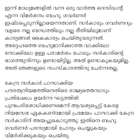
ഇന്ന് മാധ്യമങ്ങളില്‍ വന്ന ഒരു വാര്‍ത്ത റെസിഡന്റ്
എന്ന വിമര്‍ശനം ബഹു. ഗവര്‍ണര്‍
ഇഷ്ടപ്പെടുന്നില്ലായെന്നതാണ്. സര്‍കാരും ഗവര്‍ണറും
വളരെ നല്ല ബന്ധത്തിലും നല്ല രീതിയിലുമാണ്
കാര്യങ്ങള്‍ കൈകാര്യം ചെയ്തുവരുന്നത്.
അദ്ദേഹത്തെ ബഹുമാനിക്കാത്ത വാക്കിലോ
നോക്കിലോ ഉള്ള പരാമര്‍ശം പോലും സര്‍കാരിന്റെ
ഭാഗത്തുനിന്നും ഉണ്ടായിട്ടില്ല. അത് ഉണ്ടാകുകയുമില്ല.
അത് ഞങ്ങളുടെ സംസ്‌കാരത്തിനു ചേര്‍ന്നതല്ല.
കേന്ദ്ര സര്‍കാര്‍ പാസാക്കിയ
പൗരത്വനിയമത്തിനെതിരെ രാജ്യത്തെമ്പാടും
പ്രതിഷേധം ഉയര്‍ന്ന ഘട്ടത്തില്‍
പുനഃപരിശോധിക്കണമെന്ന് ആവശ്യപ്പെട്ട് കേരള
നിയമസഭ ഏകകണ്ഠമായി പ്രമേയം പാസാക്കി കേന്ദ്ര
സര്‍കാരിന് അയച്ചുകൊടുത്തു. ഇതിനെ ബഹു.
ഗവര്‍ണര്‍ പരസ്യമായി ചോദ്യം ചെയ്യുകയും
വിമര്‍ശിക്കുകയും ചെയ്തു.