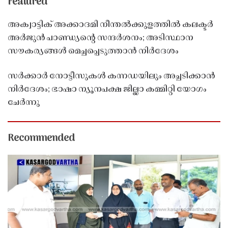
Featured
അക്വാട്ടിക് അക്കാദമി നീന്തൽക്കുളത്തിൽ കലക്ടർ
അർജുൻ പാണ്ഡ്യൻ്റെ സന്ദർശനം; അടിസ്ഥാന
സൗകര്യങ്ങൾ മെച്ചപ്പെടുത്താൻ നിർദേശം
സർക്കാർ നോട്ടീസുകൾ കന്നഡയിലും അച്ചടിക്കാൻ
നിർദേശം; ഭാഷാ ന്യൂനപക്ഷ ജില്ലാ കമ്മിറ്റി യോഗം
ചേർന്നു
Recommended