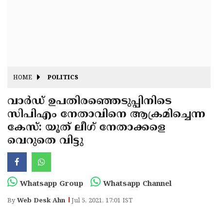
Fitr
May
Day
Eid
Al
Independence
Ad'ha
Day
Onam
HOME
POLITICS
J&K
State
വാർഡ് ഉപതിരഞ്ഞെടുപ്പിനിടെ
Haryana
സിപിഎം നേതാവിനെ ആക്രമിച്ചെന്ന
Assembly
State
Diwali
കേസ്: യൂത് ലീഗ് നേതാക്കളെ
Elections
Assembly
Christmas
വെറുതെ വിട്ടു
Elections
New-
Year
Republic
Whatsapp Group
Whatsapp Channel
Day
Budget
By
Web Desk Ahn
Jul 5, 2021, 17:01 IST
Delhi