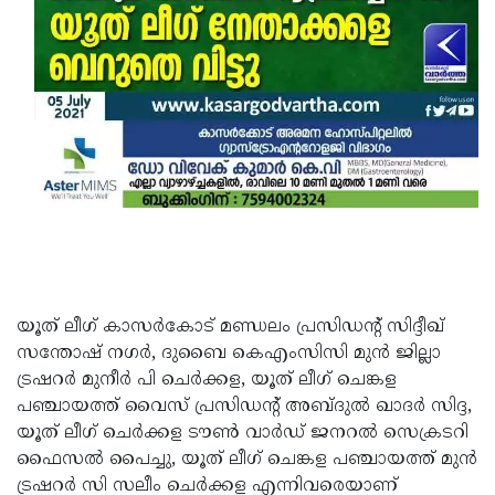
Updates
Assembly
Kerala
Polls
Local
Look
Body
Back
Election
2025
യൂത് ലീഗ് കാസർകോട് മണ്ഡലം പ്രസിഡന്റ് സിദ്ദീഖ്
സന്തോഷ് നഗർ, ദുബൈ കെഎംസിസി മുൻ ജില്ലാ
ട്രഷറർ മുനീർ പി ചെർക്കള, യൂത് ലീഗ് ചെങ്കള
പഞ്ചായത്ത് വൈസ് പ്രസിഡന്റ് അബ്ദുൽ ഖാദർ സിദ്ദ,
യൂത് ലീഗ് ചെർക്കള ടൗൺ വാർഡ് ജനറൽ സെക്രടറി
ഫൈസൽ പൈച്ചു, യൂത് ലീഗ് ചെങ്കള പഞ്ചായത്ത് മുൻ
ട്രഷറർ സി സലീം ചെർക്കള എന്നിവരെയാണ്