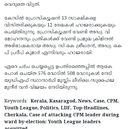
വെറുതെ വിട്ടത്.
കേസിൽ പ്രോസിക്യൂഷൻ 13 സാക്ഷികളെ
വിസ്തരിക്കുകയും 12 രേഖകൾ ഹാജരാക്കുകയും
ചെയ്തിരുന്നു. പ്രോസിക്യൂഷന് വേണ്ടി അഡ്വ. വി
മോഹനനും പ്രതികൾക്ക് വേണ്ടി പ്രമുഖ ക്രിമിനൽ
അഭിഭാഷകരായ അഡ്വ. സി കെ ശ്രീധരൻ, അഡ്വ. കെ
പി പ്രദീപ് കുമാർ എന്നിവരും ഹാജരായി.
ഏറെ ചർച ചെയ്യപ്പെട്ട ഉപതിരഞ്ഞെപ്പിൽ ആകെ
പോൾ ചെയ്ത 576 വോടിൽ 508 വോടുകൾ നേടി
യുഡിഎഫ് സ്ഥാനാർഥി മുസ്ലിം ലീഗിലെ സുഫൈജ
മുനീർ വൻ വിജയം നേടിയിരുന്നു.
Keywords:
Kerala, Kasaragod, News, Case, CPM,
Youth League, Politics, LDF, Top-Headlines,
Cherkala, Case of attacking CPM leader during
ward by-election: Youth League leaders