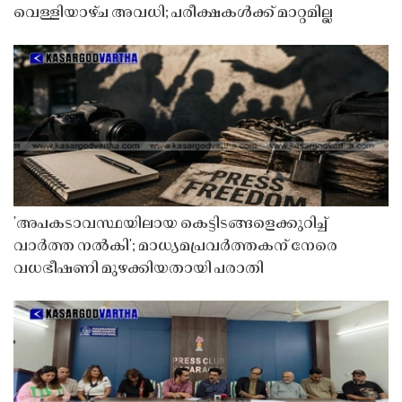
വെള്ളിയാഴ്ച അവധി; പരീക്ഷകൾക്ക് മാറ്റമില്ല
'അപകടാവസ്ഥയിലായ കെട്ടിടങ്ങളെക്കുറിച്ച്
വാർത്ത നൽകി'; മാധ്യമപ്രവർത്തകന് നേരെ
വധഭീഷണി മുഴക്കിയതായി പരാതി