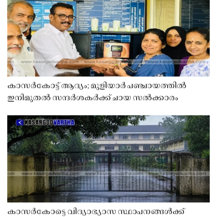
കാസർകോട്ട് ആദ്യം; മുളിയാർ പഞ്ചായത്തിൽ
ഇനിമുതൽ സന്ദർശകർക്ക് ചായ സൽക്കാരം
കാസർകോട്ടെ വിദ്യാഭ്യാസ സ്ഥാപനങ്ങൾക്ക്