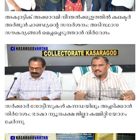
അക്വാട്ടിക് അക്കാദമി നീന്തൽക്കുളത്തിൽ കലക്ടർ
അർജുൻ പാണ്ഡ്യൻ്റെ സന്ദർശനം; അടിസ്ഥാന
സൗകര്യങ്ങൾ മെച്ചപ്പെടുത്താൻ നിർദേശം
സർക്കാർ നോട്ടീസുകൾ കന്നഡയിലും അച്ചടിക്കാൻ
നിർദേശം; ഭാഷാ ന്യൂനപക്ഷ ജില്ലാ കമ്മിറ്റി യോഗം
ചേർന്നു