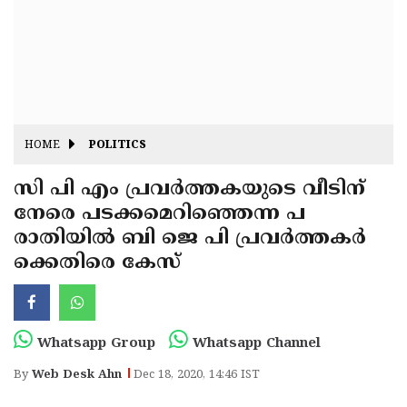
Fitr
May
Day
Eid
Al
Independence
Ad'ha
Day
Onam
HOME
POLITICS
J&K
State
സി പി എം പ്രവർത്തകയുടെ വീടിന്
Haryana
നേരെ പടക്കമെറിഞ്ഞെന്ന പ
Assembly
State
Diwali
രാതിയിൽ ബി ജെ പി പ്രവർത്തകർ
Elections
Assembly
Christmas
ക്കെതിരെ കേസ്
Elections
New-
Year
Republic
Whatsapp Group
Whatsapp Channel
Day
Budget
By
Web Desk Ahn
Dec 18, 2020, 14:46 IST
Delhi