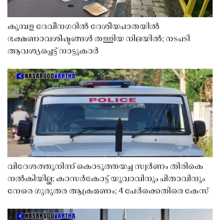
കുമ്പള ദേവീനഗറിൽ ദേശീയപാതയിൽ
ഭക്ഷണാവശിഷ്ടങ്ങൾ തള്ളിയ നിലയിൽ; നടപടി
ആവശ്യപ്പെട്ട് നാട്ടുകാർ
വിദേശത്തുനിന്ന് കൊടുത്തയച്ച സ്വർണം തിരികെ
നൽകിയില്ല; കാസർകോട്ട് യുവാവിനും പിതാവിനും
നേരെ ഗുരുതര ആക്രമണം; 4 പേർക്കെതിരെ കേസ്