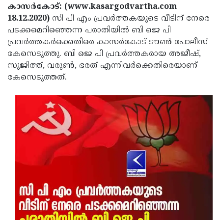
Election
Maha
കാസർകോട്: (www.kasargodvartha.com
18.12.2020)
സി പി എം പ്രവർത്തകയുടെ വീടിന് നേരെ
Shivarathri
International
പടക്കമെറിഞ്ഞെന്ന പരാതിയിൽ ബി ജെ പി
Women's
Anti-
പ്രവർത്തകർക്കെതിരെ കാസർകോട് ടൗൺ പോലീസ്
കേസെടുത്തു. ബി ജെ പി പ്രവർത്തകരായ അജീഷ്,
Day
Drug
Attukal
സുജിത്ത്, വരുൺ, ഭരത് എന്നിവർക്കെതിരെയാണ്
Campaign
Pongala
Holi
കേസെടുത്തത്.
2025
2025
IPL
2025
Eid
Al-
Waqf
Fitr
Bill
Vishu
2025
Controversy
Festival
Good
2025
Friday
Easter
Observance
Sunday
By-
2025
2025
Election
Bihar