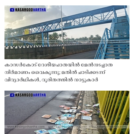
കാസർകോട് ദേശീയപാതയിൽ മേൽനടപ്പാത
നിർമാണം വൈകുന്നു; മതിൽ ചാടിക്കടന്ന്
വിദ്യാർഥികൾ, ദുരിതത്തിൽ നാട്ടുകാർ