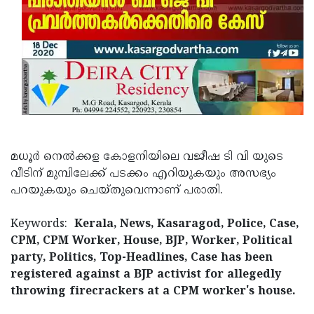
Updates
Assembly
Kerala
Polls
Local
Look
Body
Back
Election
2025
മധൂർ നെൽക്കള കോളനിയിലെ വജീഷ ടി വി യുടെ
വീടിന് മുമ്പിലേക്ക് പടക്കം എറിയുകയും അസഭ്യം
പറയുകയും ചെയ്തുവെന്നാണ് പരാതി.
Keywords:
Kerala, News, Kasaragod, Police, Case,
CPM, CPM Worker, House, BJP, Worker, Political
party, Politics, Top-Headlines, Case has been
registered against a BJP activist for allegedly
throwing firecrackers at a CPM worker's house.
< !- START disable copy paste -->