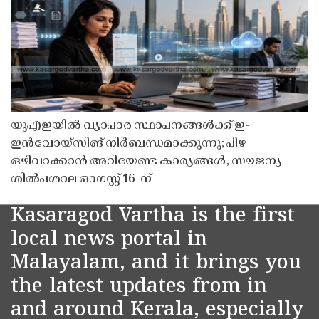
യുഎഇയിൽ വ്യാപാര സ്ഥാപനങ്ങൾക്ക് ഇ-
ഇൻവോയ്സിങ് നിർബന്ധമാക്കുന്നു; പിഴ
ഒഴിവാക്കാൻ അറിയേണ്ട കാര്യങ്ങൾ, സൗജന്യ
ശിൽപശാല ഓഗസ്റ്റ് 16-ന്
Kasaragod Vartha is the first
local news portal in
Malayalam, and it brings you
the latest updates from in
and around Kerala, especially