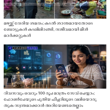
മഴയ്ക്ക് നേരിയ ശമനം; കടൽ ശാന്തമായതോടെ
ബോട്ടുകൾ കടലിലിറങ്ങി, സജീവമായി മീൻ
മാർക്കറ്റുകൾ
ദിവസവും വെറും 100 രൂപ മാത്രം സേവ് ചെയ്യാം;
ഫോൺപേയുടെ പുതിയ ഫീച്ചറിലൂടെ വലിയൊരു
തുക സ്വന്തമാക്കാൻ അറിയേണ്ടതെല്ലാം