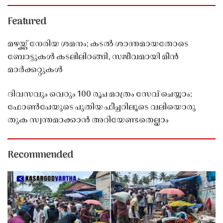
Featured
മഴയ്ക്ക് നേരിയ ശമനം; കടൽ ശാന്തമായതോടെ
ബോട്ടുകൾ കടലിലിറങ്ങി, സജീവമായി മീൻ
മാർക്കറ്റുകൾ
ദിവസവും വെറും 100 രൂപ മാത്രം സേവ് ചെയ്യാം;
ഫോൺപേയുടെ പുതിയ ഫീച്ചറിലൂടെ വലിയൊരു
തുക സ്വന്തമാക്കാൻ അറിയേണ്ടതെല്ലാം
Recommended