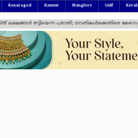
Kasaragod
Kannur
Manglore
Gulf
Keral