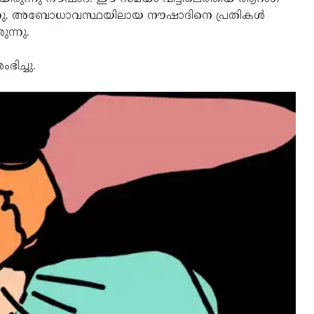
ന്നു. അബോധാവസ്ഥയിലായ നൗഷാദിനെ പ്രതികള്‍
ന്നു.
ിച്ചു.