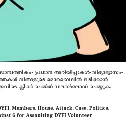
സാമ്പത്തികം- പ്രധാന അറിയിപ്പുകൾ-വിദ്യാഭ്യാസം-
ത്തകൾ നിങ്ങളുടെ മൊബൈലിൽ ലഭിക്കാൻ
ിടെ ക്ലിക്ക് ചെയ്ത് ഡൗൺലോഡ് ചെയ്യുക.
FI, Members, House, Attack, Case, Politics,
gainst 6 for Assaulting DYFI Volunteer