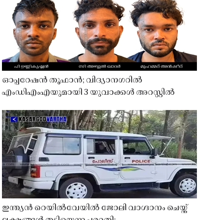
ഓപ്പറേഷൻ തൂഫാൻ; വിദ്യാനഗറിൽ
എംഡിഎംഎയുമായി 3 യുവാക്കൾ അറസ്റ്റിൽ
ഇന്ത്യൻ റെയിൽവേയിൽ ജോലി വാഗ്ദാനം ചെയ്ത്