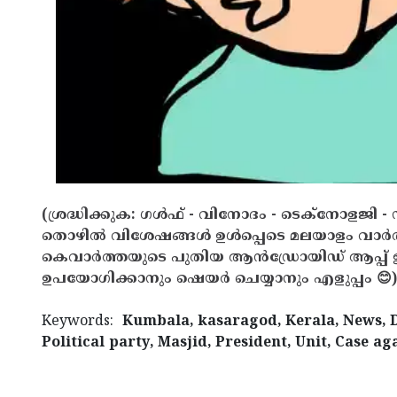
(ശ്രദ്ധിക്കുക: ഗൾഫ് - വിനോദം - ടെക്നോളജി - 
തൊഴിൽ വിശേഷങ്ങൾ ഉൾപ്പെടെ മലയാളം വാർ
കെവാർത്തയുടെ പുതിയ ആൻഡ്രോയിഡ് ആപ്പ് ഇവ
ഉപയോഗിക്കാനും ഷെയർ ചെയ്യാനും എളുപ്പം 😊)
Keywords:
Kumbala, kasaragod, Kerala, News, DY
Political party, Masjid, President, Unit, Case a