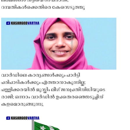
ലക്ഷങ്ങൾ തട്ടിയെന്ന പരാതി;
ദമ്പതികൾക്കെതിരെ കേസെടുത്തു
വാർഡിലെ കാര്യങ്ങൾക്കും പാർട്ടി
പരിപാടികൾക്കും എത്താനാകുന്നില്ല;
പള്ളിക്കരയിൽ മുസ്ലിം ലീഗ് ജനപ്രതിനിധിയുടെ
രാജി; ഒന്നാം വാർഡിൽ ഉപതെരഞ്ഞെടുപ്പിന്
കളമൊരുങ്ങുന്നു