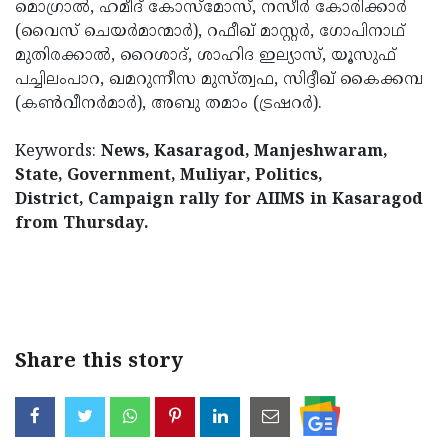
മൊഗ്രാല്‍, ഹമീദ് കോസ്‌മോസ്, നസീര്‍ കോരിക്കാര്‍
(വൈസ് ചെയര്‍മാന്മാര്‍), റഫീഖ് മാസ്റ്റര്‍, ഗോപിനാഥ്
മുതിരക്കാല്‍, റൈശാദ്, ശാഹിദ ഇല്യാസ്, യൂസുഫ്
പച്ചിലംപാറ, ഖമറുന്നീസ മുസ്ത്വഫ, സിദ്ദീഖ് കൈക്കമ്പ
(കണ്‍വീനര്‍മാര്‍), അബു തമാം (ട്രഷറര്‍).
Keywords:
News, Kasaragod, Manjeshwaram,
State, Government, Muliyar, Politics,
District, Campaign rally for AIIMS in Kasaragod
from Thursday.
< !- START disable copy paste -->
Share this story