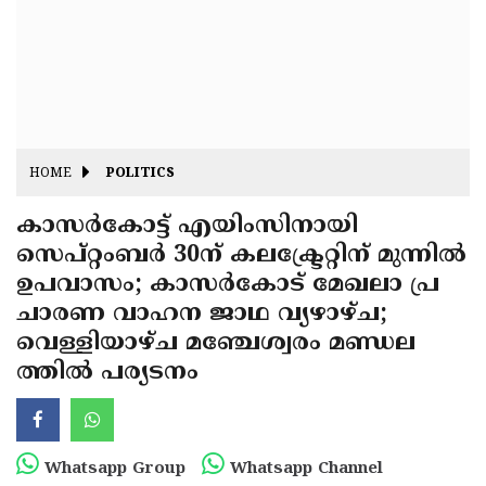
Fitr
May
Day
Eid
Al
Independence
Ad'ha
Day
Onam
HOME
POLITICS
J&K
State
കാസര്‍കോട്ട് എയിംസിനായി
Haryana
സെപ്റ്റംബര്‍ 30ന് കലക്ട്രേറ്റിന് മുന്നില്‍
Assembly
State
Diwali
ഉപവാസം; കാസര്‍കോട് മേഖലാ പ്ര
Elections
Assembly
Christmas
ചാരണ വാഹന ജാഥ വ്യഴാഴ്ച;
Elections
വെള്ളിയാഴ്ച മഞ്ചേശ്വരം മണ്ഡല
New-
ത്തില്‍ പര്യടനം
Year
Republic
Day
Budget
Delhi
Whatsapp Group
Whatsapp Channel