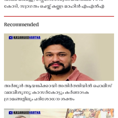
കോടി, സ്വാഗതം ചെയ്ത് കല്ലട്ര മാഹിൻ എംഎൽഎ
Recommended
അർജുൻ ആയങ്കിക്കായി അതിർത്തിയിൽ പൊലീസ്
വലവീശുന്നു; കാസർകോട്ടും കർണാടക
ഗ്രാമങ്ങളിലും പരിശോധന ശക്തം