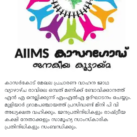
Updates
Assembly
Kerala
Polls
Local
Look
Body
Back
Election
2025
കാസര്‍കോട് മേഖല പ്രചാരണ വാഹന ജാഥ
വ്യാഴാഴ്ച രാവിലെ ഒമ്പത് മണിക്ക് ബോവിക്കാനത്ത്
എന്‍ എ നെല്ലിക്കുന്ന് എംഎല്‍എ ഉദ്ഘാടനം ചെയ്യും.
മുളിയാര്‍ ഗ്രാമപഞ്ചായത്ത് പ്രസിഡണ്ട് മിനി പി വി
അധ്യക്ഷത വഹിക്കും. ജനപ്രതിനിധികളും രാഷ്ട്രീയ
കക്ഷി നേതാക്കളും സാമൂഹ്യ സാംസ്‌കാരിക
പ്രതിനിധികളും സംബന്ധിക്കും.