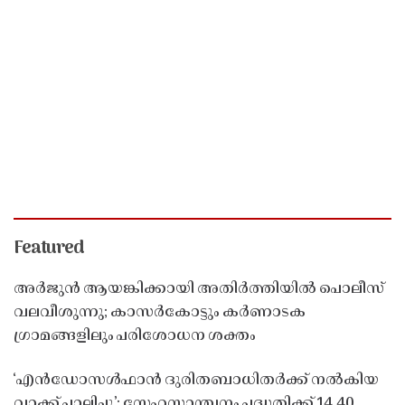
Featured
അർജുൻ ആയങ്കിക്കായി അതിർത്തിയിൽ പൊലീസ്
വലവീശുന്നു; കാസർകോട്ടും കർണാടക
ഗ്രാമങ്ങളിലും പരിശോധന ശക്തം
‘എൻഡോസൾഫാൻ ദുരിതബാധിതർക്ക് നൽകിയ
വാക്ക് പാലിച്ചു’; സ്നേഹസാന്ത്വനം പദ്ധതിക്ക് 14.40