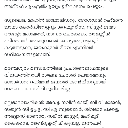
അശ്റഫ് എംഎല്‍എയും ഉദ്ഘാടനം ചെയ്യും.
സുലൈഖ മാഹിന്‍ ജാഥാലീഡറും ഗോള്‍ഡന്‍ റഹ്‌മാന്‍
ജാഥാ കോര്‍ഡിനേറ്ററും ശറഫുന്നീസ, സിസ്റ്റര്‍ ജയാ
ആന്റോ മംഗലത്ത്, നാസര്‍ ചെര്‍ക്കളം, താജുദ്ദീന്‍
പടിഞ്ഞാര്‍, അബൂബകര്‍ കൊട്ടാരം, ശുകൂര്‍
കട്ടത്തടുക്ക, ജയകുമാര്‍ മീഞ്ച എന്നിവര്‍
സ്ഥിരാംഗങ്ങളുമാണ്.
മഞ്ചേശ്വരം മണ്ഡലത്തിലെ പ്രചാരണജാഥയുടെ
വിജയത്തിനായി രാഘവ ചേരാല്‍ ചെയര്‍മാനും
ഗോള്‍ഡന്‍ റഹ്‌മാന്‍ ജനറല്‍ കണ്‍വീനറുമായി
സംഘാടക സമിതി രൂപീകരിച്ചു.
മറ്റുഭാരവാഹികള്‍: അഡ്വ. നവീന്‍ രാജ്, ബി വി രാജന്‍,
സത്യന്‍ സി ഉപ്പള, സി എ സുബൈര്‍, ശിവരാമ പക്ക്‌ള,
അബ്ബാസ് ഓണന്ത, സലീല്‍ മാസ്റ്റര്‍, മഹ് മൂദ്
കൈക്കമ്പ, അബ്ദുല്ലത്വീഫ് കുമ്പള, ജഅഫര്‍