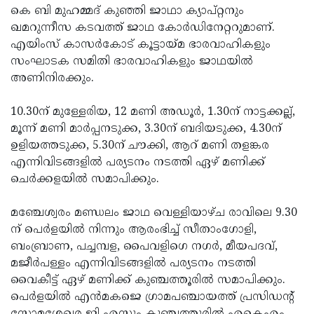
കെ ബി മുഹമ്മദ് കുഞ്ഞി ജാഥാ ക്യാപ്റ്റനും
ഖമറുന്നീസ കടവത്ത് ജാഥ കോര്‍ഡിനേറ്ററുമാണ്.
എയിംസ് കാസര്‍കോട് കൂട്ടായ്മ ഭാരവാഹികളും
സംഘാടക സമിതി ഭാരവാഹികളും ജാഥയില്‍
അണിനിരക്കും.
10.30ന് മുള്ളേരിയ, 12 മണി അഡൂര്‍, 1.30ന് നാട്ടക്കല്ല്,
മൂന്ന് മണി മാര്‍പ്പനടുക്ക, 3.30ന് ബദിയടുക്ക, 4.30ന്
ഉളിയത്തടുക്ക, 5.30ന് ചൗക്കി, ആറ് മണി തളങ്കര
എന്നിവിടങ്ങളില്‍ പര്യടനം നടത്തി ഏഴ് മണിക്ക്
ചെര്‍ക്കളയില്‍ സമാപിക്കും.
മഞ്ചേശ്വരം മണ്ഡലം ജാഥ വെള്ളിയാഴ്ച രാവിലെ 9.30
ന് പെര്‍ളയില്‍ നിന്നും ആരംഭിച്ച് സീതാംഗോളി,
ബംബ്രാണ, പച്ചമ്പള, പൈവളിഗെ നഗര്‍, മീയപദവ്,
മജീര്‍പള്ളം എന്നിവിടങ്ങളില്‍ പര്യടനം നടത്തി
വൈകീട്ട് ഏഴ് മണിക്ക് കുഞ്ചത്തൂരില്‍ സമാപിക്കും.
പെര്‍ളയില്‍ എന്‍മകജെ ഗ്രാമപഞ്ചായത്ത് പ്രസിഡന്റ്
സോമശേഖര ജി എസും കുഞ്ചത്തൂരില്‍ എകെഎം