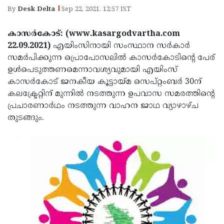
Election
Maha
By
Desk Delta
Sep 22, 2021, 12:57 IST
Shivarathri
International
കാസര്‍കോട്: (www.kasargodvartha.com
Women's
Anti-
22.09.2021)
എയിംസിനായി സംസ്ഥാന സര്‍കാര്‍
Day
Drug
സമര്‍പിക്കുന്ന പ്രൊപോസലില്‍ കാസര്‍കോടിന്റെ പേര്
Attukal
ഉള്‍പെടുത്തണമെന്നാവശ്യവുമായി എയിംസ്
Campaign
Pongala
Holi
കാസര്‍കോട് ജനകീയ കൂട്ടായ്മ സെപ്റ്റംബര്‍ 30ന്
2025
2025
കലക്ട്രേറ്റിന് മുന്നില്‍ നടത്തുന്ന ഉപവാസ സമരത്തിന്റെ
IPL
പ്രചാരണാര്‍ഥം നടത്തുന്ന വാഹന ജാഥ വ്യാഴാഴ്ച
2025
Eid
തുടങ്ങും.
Al-
Waqf
Fitr
Bill
Vishu
2025
Controversy
Festival
Good
2025
Friday
Easter
Observance
Sunday
By-
2025
2025
Election
Bihar