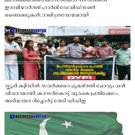
ലഹരിക്കെതിരെ കാസർകോട് നഗരത്തിൽ
ഇരമ്പിയാർത്ത് ഹാർലി ഡേവിഡ്‌സൺ
ബൈക്കുകൾ; റാലി ശ്രദ്ധേയമായി
സ്കൂൾ ക്വിസിൽ സവർക്കറെ പുകഴ്ത്തി ചോദ്യം വൻ
വിവാദമായി: കാസർകോട്ട് വ്യാപക പ്രതിഷേധം,
അടിയന്തര റിപ്പോർട്ട് തേടി ഡിഡിഇ