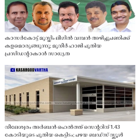
കാസർകോട്ട് മുസ്ലിം ലീഗിൽ വമ്പൻ അഴിച്ചുപണിക്ക്
കളമൊരുങ്ങുന്നു; മുനീർ ഹാജി പുതിയ
പ്രസിഡൻ്റാകാൻ സാധ്യത
നീലേശ്വരം അർബൻ ഹെൽത്ത് സെൻ്ററിന് 1.43
കോടിയുടെ പുതിയ കെട്ടിടം; പഴയ ബഡ്സ് സ്കൂൾ