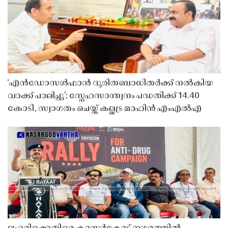
‘എൻഡോസൾഫാൻ ദുരിതബാധിതർക്ക് നൽകിയ
വാക്ക് പാലിച്ചു’; സ്നേഹസാന്ത്വനം പദ്ധതിക്ക് 14.40
കോടി, സ്വാഗതം ചെയ്ത് കല്ലട്ര മാഹിൻ എംഎൽഎ