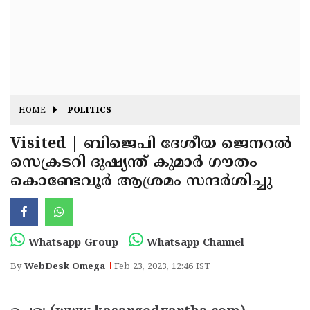
Fitr
May
Day
Eid
Al
Independence
Ad'ha
Day
Onam
HOME
POLITICS
J&K
State
Visited | ബിജെപി ദേശീയ ജെനറൽ
Haryana
സെക്രടറി ദുഷ്യന്ത് കുമാർ ഗൗതം
Assembly
State
Diwali
കൊണ്ടേവൂര്‍ ആശ്രമം സന്ദര്‍ശിച്ചു
Elections
Assembly
Christmas
Elections
New-
Year
Republic
Whatsapp Group
Whatsapp Channel
Day
Budget
By
WebDesk Omega
Feb 23, 2023, 12:46 IST
Delhi