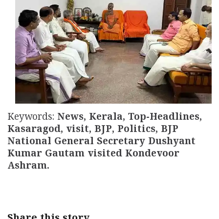
Updates
Assembly
Kerala
Polls
Local
Look
Body
Back
Election
2025
Keywords:
News, Kerala, Top-Headlines,
Kasaragod, visit, BJP, Politics, BJP
National General Secretary Dushyant
Kumar Gautam visited Kondevoor
Ashram.
Share this story