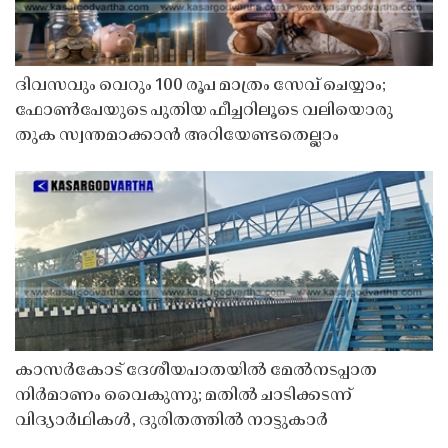
ദിവസവും വെറും 100 രൂപ മാത്രം സേവ് ചെയ്യാം;
ഫോൺപേയുടെ പുതിയ ഫീച്ചറിലൂടെ വലിയൊരു
തുക സ്വന്തമാക്കാൻ അറിയേണ്ടതെല്ലാം
കാസർകോട് ദേശീയപാതയിൽ മേൽനടപ്പാത
നിർമാണം വൈകുന്നു; മതിൽ ചാടിക്കടന്ന്
വിദ്യാർഥികൾ, ദുരിതത്തിൽ നാട്ടുകാർ