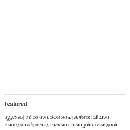
Featured
സ്കൂൾ ക്വിസിൽ സവർക്കറെ പുകഴ്ത്തി വിവാദ
ചോദ്യങ്ങൾ; അധ്യാപകനെ സസ്പെൻഡ് ചെയ്യാൻ