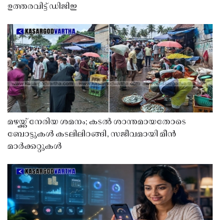
ഉത്തരവിട്ട് ഡിജിഇ
മഴയ്ക്ക് നേരിയ ശമനം; കടൽ ശാന്തമായതോടെ
ബോട്ടുകൾ കടലിലിറങ്ങി, സജീവമായി മീൻ
മാർക്കറ്റുകൾ