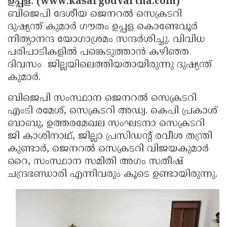
ഉപ്പള: (www.kasargodvartha.com)
Election
Maha
ബിജെപി ദേശീയ ജെനറൽ സെക്രടറി
Shivarathri
International
ദുഷ്യന്ത് കുമാർ ഗൗതം ഉപ്പള കൊണ്ടേവൂര്‍
നിത്യാനന്ദ യോഗാശ്രമം സന്ദര്‍ശിച്ചു. വിവിധ
Women's
Anti-
പരിപാടികളില്‍ പങ്കെടുത്താന്‍ കഴിഞ്ഞ
Day
Drug
Attukal
ദിവസം ജില്ലയിലെത്തിയതായിരുന്നു ദുഷ്യന്ത്
Campaign
Pongala
കുമാർ.
Holi
2025
2025
IPL
ബിജെപി സംസ്ഥാന ജെനറൽ സെക്രടറി
എംടി രമേശ്, സെക്രടറി അഡ്വ. കെപി പ്രകാശ്
2025
Eid
ബാബു, ഉത്തരമേഖല സംഘടനാ സെക്രടറി
Al-
Waqf
ജി കാശിനാഥ്, ജില്ലാ പ്രസിഡന്റ് രവീശ തന്ത്രി
കുണ്ടാര്‍, ജെനറൽ സെക്രടറി വിജയകുമാര്‍
Fitr
Bill
Vishu
റൈ, സംസ്ഥാന സമിതി അഗം സതീഷ്
2025
Controversy
Festival
Good
ചന്ദ്രഭണ്ഡാരി എന്നിവരും കൂടെ ഉണ്ടായിരുന്നു.
2025
Friday
Easter
Observance
Sunday
By-
2025
2025
Election
Bihar