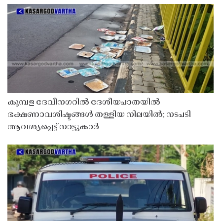
കുമ്പള ദേവീനഗറിൽ ദേശീയപാതയിൽ
ഭക്ഷണാവശിഷ്ടങ്ങൾ തള്ളിയ നിലയിൽ; നടപടി
ആവശ്യപ്പെട്ട് നാട്ടുകാർ