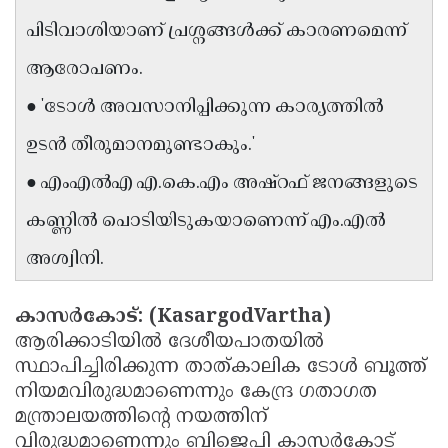
Updates
Assembly
പിടിവാശിയാണ് പ്രശ്നങ്ങൾക്ക് കാരണമെന്ന്
Kerala
Polls
Local
Look
ആരോപണം.
Body
Back
● 'ടോൾ അവസാനിപ്പിക്കുന്ന കാര്യത്തിൽ
Election
2025
ഉടൻ തീരുമാനമുണ്ടാകും.'
● എംഎൽഎ എ.കെ.എം അഷ്റഫ് ജനങ്ങളുടെ
കണ്ണിൽ പൊടിയിടുകയാണെന്ന് എം.എൽ
അശ്വിനി.
കാസർകോട്:
(KasargodVartha)
ആരിക്കാടിയിൽ ദേശീയപാതയിൽ
സ്ഥാപിച്ചിരിക്കുന്ന താത്കാലിക ടോൾ ബൂത്ത്
നിയമവിരുദ്ധമാണെന്നും കേന്ദ്ര ഗതാഗത
മന്ത്രാലയത്തിൻ്റെ നയത്തിന്
വിരുദ്ധമാണെന്നും ബിജെപി കാസർകോട്