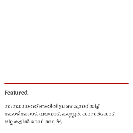
Featured
സംസ്ഥാനത്ത് അതിതീവ്ര മഴ മുന്നറിയിപ്പ്;
കോഴിക്കോട്, വയനാട്, കണ്ണൂർ, കാസർകോട്
ജില്ലകളിൽ റെഡ് അലർട്ട്