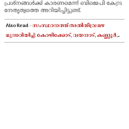
പ്രശ്നങ്ങൾക്ക് കാരണമെന്ന് ബിജെപി കേന്ദ്ര
നേതൃത്വത്തെ അറിയിച്ചിട്ടുണ്ട്.
Also Read -
സംസ്ഥാനത്ത് അതിതീവ്ര മഴ
മുന്നറിയിപ്പ്; കോഴിക്കോട്, വയനാട്, കണ്ണൂർ,
കാസർകോട് ജില്ലകളിൽ റെഡ് അലർട്ട്