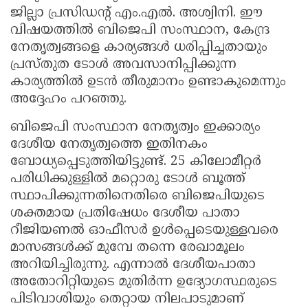
ജില്ലാ പ്രസിഡൻ്റ് എം.എൽ. അശ്വിനി. ഈ
വിഷയത്തിൽ ബിജെപി സംസ്ഥാന, കേന്ദ്ര
നേതൃത്വങ്ങളെ കാര്യങ്ങൾ ധരിപ്പിച്ചതായും
പ്രസ്തുത ടോൾ അവസാനിപ്പിക്കുന്ന
കാര്യത്തിൽ ഉടൻ തീരുമാനം ഉണ്ടാകുമെന്നും
അദ്ദേഹം പറഞ്ഞു.
ബിജെപി സംസ്ഥാന നേതൃത്വം ഇക്കാര്യം
ദേശീയ നേതൃത്വത്തെ ഇതിനകം
ബോധ്യപ്പെടുത്തിയിട്ടുണ്ട്. 25 കിലോമീറ്റർ
പരിധിക്കുള്ളിൽ മറ്റൊരു ടോൾ ബൂത്ത്
സ്ഥാപിക്കുന്നതിനെതിരെ ബിജെപിയുടെ
ശക്തമായ പ്രതിഷേധം ദേശീയ പാതാ
റീജിയണൽ ഓഫീസർ ഉൾപ്പെടെയുള്ളവരെ
മാസങ്ങൾക്ക് മുമ്പേ തന്നെ രേഖാമൂലം
അറിയിച്ചിരുന്നു. എന്നാൽ ദേശീയപാതാ
അതോറിറ്റിയുടെ മുതിർന്ന ഉദ്യോഗസ്ഥരുടെ
പിടിവാശിയും തെറ്റായ നിലപാടുമാണ്