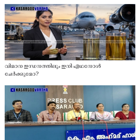
വിമാന ഇന്ധനത്തിലും ഇനി എഥനോൾ
ചേർക്കുമോ?