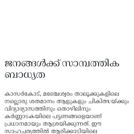
ജനങ്ങൾക്ക് സാമ്പത്തിക
ബാധ്യത
കാസർകോട്, മഞ്ചേശ്വരം താലൂക്കുകളിലെ
നല്ലൊരു ശതമാനം ആളുകളും ചികിത്സയ്ക്കും
വിദ്യാഭ്യാസത്തിനും തൊഴിലിനും
കർണ്ണാടകയിലെ പട്ടണങ്ങളെയാണ്
പ്രധാനമായും ആശ്രയിക്കുന്നത്. ഈ
സാഹചര്യത്തിൽ ആരിക്കാടിയിലെ