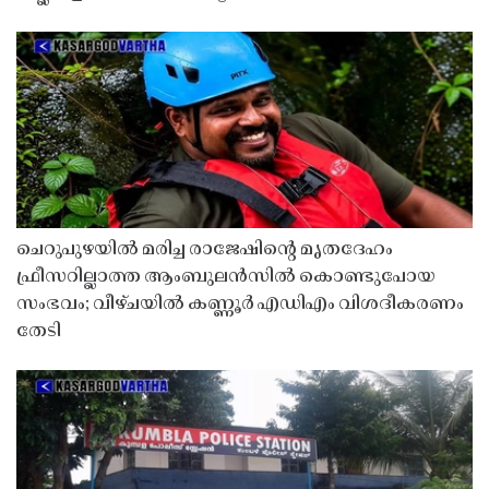
ചെറുപുഴയിൽ മരിച്ച രാജേഷിൻ്റെ മൃതദേഹം
ഫ്രീസറില്ലാത്ത ആംബുലൻസിൽ കൊണ്ടുപോയ
സംഭവം; വീഴ്ചയിൽ കണ്ണൂർ എഡിഎം വിശദീകരണം
തേടി