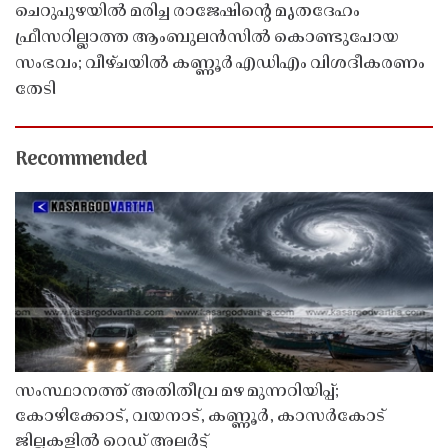
ചെറുപുഴയിൽ മരിച്ച രാജേഷിൻ്റെ മൃതദേഹം
ഫ്രീസറില്ലാത്ത ആംബുലൻസിൽ കൊണ്ടുപോയ
സംഭവം; വീഴ്ചയിൽ കണ്ണൂർ എഡിഎം വിശദീകരണം
തേടി
Recommended
സംസ്ഥാനത്ത് അതിതീവ്ര മഴ മുന്നറിയിപ്പ്;
കോഴിക്കോട്, വയനാട്, കണ്ണൂർ, കാസർകോട്
ജില്ലകളിൽ റെഡ് അലർട്ട്