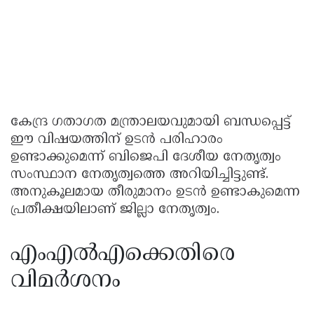
കേന്ദ്ര ഗതാഗത മന്ത്രാലയവുമായി ബന്ധപ്പെട്ട്
ഈ വിഷയത്തിന് ഉടൻ പരിഹാരം
ഉണ്ടാക്കുമെന്ന് ബിജെപി ദേശീയ നേതൃത്വം
സംസ്ഥാന നേതൃത്വത്തെ അറിയിച്ചിട്ടുണ്ട്.
അനുകൂലമായ തീരുമാനം ഉടൻ ഉണ്ടാകുമെന്ന
പ്രതീക്ഷയിലാണ് ജില്ലാ നേതൃത്വം.
എംഎൽഎക്കെതിരെ
വിമർശനം