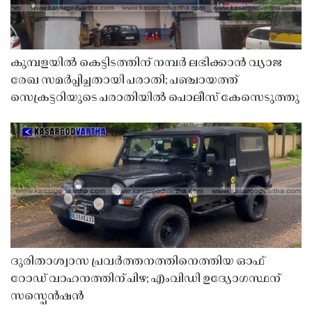
കുമ്പളയിൽ കെട്ടിടത്തിന് നമ്പർ ലഭിക്കാൻ വ്യാജ
രേഖ സമർപ്പിച്ചതായി പരാതി; പഞ്ചായത്ത്
സെക്രട്ടറിയുടെ പരാതിയിൽ പൊലീസ് കേസെടുത്തു
ദുരിതാശ്വാസ പ്രവർത്തനത്തിനെത്തിയ ഓഫ്
റോഡ് വാഹനത്തിന് പിഴ; എംവിഡി ഉദ്യോഗസ്ഥന്
സസ്പെൻഷൻ