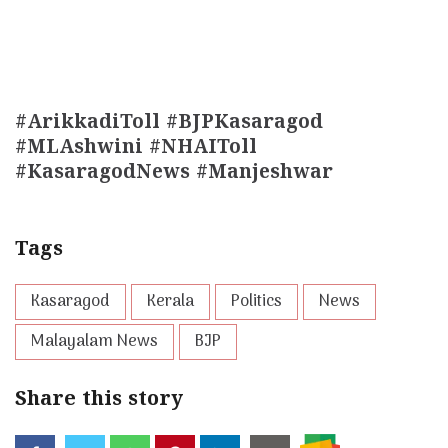
#ArikkadiToll #BJPKasaragod
#MLAshwini #NHAIToll
#KasaragodNews #Manjeshwar
Tags
Kasaragod
Kerala
Politics
News
Malayalam News
BJP
Share this story