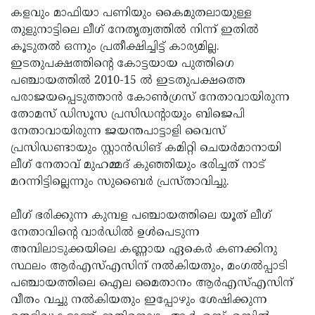
കളവും മാഫിയാ പണിയും കൈമുതലായുള്ള
തുളുനാട്ടിലെ ലീഗ് നേതൃത്വത്തിൽ നിന്ന് ഇതിൽ
കൂടുതൽ ഒന്നും പ്രതീക്ഷിച്ചിട്ട് കാര്യമില്ല.
ഇടതുപക്ഷത്തിന്റെ കോട്ടയായ പുത്തിഗെ
പഞ്ചായത്തിൽ 2010-15 ൽ ഇടതുപക്ഷത്തെ
പരാജയപ്പെടുത്താൻ കോൺഗ്രസ് നേതാവായിരുന്ന
തോമസ് ഡിസൂസ പ്രസിഡന്റായും ബിജെപി
നേതാവായിരുന്ന ജയന്തപാട്ടാളി വൈസ്
പ്രസിഡണ്ടായും സ്റ്റാൻഡിങ് കമിറ്റി ചെയർമാനായി
ലീഗ് നേതാവ് മുഹമ്മദ് കുഞ്ഞിയും ഭരിച്ചത് നാട്
മറന്നിട്ടില്ലെന്നും സുബൈർ പ്രസ്താവിച്ചു.
ലീഗ് ഭരിക്കുന്ന കുമ്പള പഞ്ചായത്തിലെ യൂത് ലീഗ്
നേതാവിന്റെ വാർഡിൽ ഉൾപെടുന്ന
അമ്പിലാടുക്കയിലെ കണ്ണായ ഏകെർ കണക്കിനു
സ്ഥലം ആർഎസ്എസിന് നൽകിയതും, മംഗൽപ്പാടി
പഞ്ചായത്തിലെ ഐല മൈതാനം ആർഎസ്എസിന്
വീതം വച്ചു നൽകിയതും ഇപ്പോഴും ശേഷിക്കുന്ന