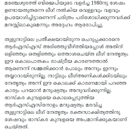
മഞ്ചേശ്വരത്ത് ബിജെപിയുടെ വളർച്ച 1980നു ശേഷം
ഉണ്ടായതുതന്നെ ലീഗ് നൽകിയ വെള്ളവും വളവും
ഉപയോഗിച്ചിട്ടാണെന്ന് ചരിത്രം പരിശോധിക്കുന്നവർക്ക്
മനസ്സിലാകുമെന്നും അദ്ദേഹം ആരോപിച്ചു.
തുളുനാട്ടിലെ പ്രതീക്ഷയായിരുന്ന ചെറുപ്പക്കാരനെ
ആർഎസ്എസ് അരിഞ്ഞുവീഴ്ത്തിയപ്പോൾ അതിന്
ഒളിഞ്ഞും തെളിഞ്ഞും ഒത്താശചെയ്ത ലീഗ് നേതൃത്വം
ഈ കൊലപാതകം രാഷ്ട്രീയ കാരണത്താൽ
ആണെന്ന് സമ്മതിക്കാൻ പോലും അന്നും ഇന്നും
തയ്യാറായിരുന്നില്ല. നാട്ടിലും ലീഗ്അണികൾക്കിടയിലും
നേതൃത്വം അന്ന് ഈ കൊലക്ക് കാരണമായി പറഞ്ഞ
കാര്യം പറയാൻ മനുഷ്യത്വം അനുവദിക്കുന്നില്ല.
ഭാസ്കര കുമ്പളയെ കൊലപ്പെടുത്തിയ
ആർഎസ്എസിനോളം മനുഷ്യത്വം മരവിച്ച
തുളുനാട്ടിലെ ലീഗ് നേതൃത്വം രക്തസാക്ഷിത്വത്തിനു
ശേഷവും ഭാസ്കര കുമ്പളയെ അപമാനിക്കുകയാണ്
ചെയ്തത്.