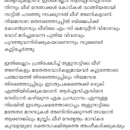
തെളിവുകളാണ്. ഇതിനെല്ലാം ആർഎസ്എസിൽ
നിന്നും ലീഗ് നേതാക്കൾ കോടികൾ വാങ്ങിയതായി
നാട്ടിൽ പറഞ്ഞു നടക്കുന്നത് ലീഗ് അണികളാണ്.
നിയമസഭാ തെരഞ്ഞെടുപ്പിൽ ബിജെപിക്ക്
കോൺഗ്രസും ലീഗിലെ എം സി ഖമറുദ്ദീൻ വിഭാഗവും
വോട് മറിച്ചുവെന്ന പുതിയ വിവരവും
പുറത്തുവന്നിരിക്കുകയാണെന്നും സുബൈർ
കൂട്ടിച്ചേർത്തു.
ഇതിലെല്ലാം പ്രതിഷേധിച്ച് തുളുനാട്ടിലെ ലീഗ്
അണികളും മതേതരവാദികളുമായവർ കൂട്ടത്തോടെ
പഞ്ചായത്ത് തിരഞ്ഞെടുപ്പിലും നിയമസഭ
തിരഞ്ഞെടുപ്പിലും ഇടതുപക്ഷത്തെക്ക് ഒഴുകി
എത്തിയിരിക്കുകയാണ്. ആർഎസ്എസിനെ
നേരിടാൻ കഴിയുന്ന ഏക പ്രസ്ഥാനം എന്നുള്ള
നിലയിൽ ഇടതുപക്ഷത്തോടൊപ്പം തുളുനാട്ടിലെ
മതേതര മനസുകൾ അണിനിരക്കുന്നത് തടയാൻ
ആണെങ്കിലും മുസ്ലിം ലീഗ് നേതൃത്വം ഭാസ്കര
കുമ്പളയുടെ രക്തസാക്ഷിത്വത്തെ അംഗീകരിക്കുകയും