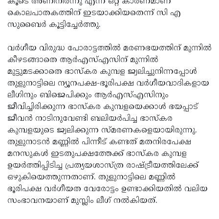
കൂടെ അണിനിരന്നു എന്ന ഒറ്റ കാരണമാണ്
കൊലപാതകത്തിന് ഇടയാക്കിയതെന്ന് സി എ
സുബൈർ കൂട്ടിച്ചേർത്തു.
വർഗീയ വിരുദ്ധ പോരാട്ടത്തിൽ മരണഭയത്തിന് മുന്നിൽ
കീഴടങ്ങാതെ ആർഎസ്എസിന് മുന്നിൽ
മുട്ടുമടക്കാതെ ഭാസ്കര കുമ്പള ജ്വലിച്ചുനിന്നപ്പോൾ
തുളുനാട്ടിലെ ന്യൂനപക്ഷ-ഭൂരിപക്ഷ വർഗീയവാദികളായ
ലീഗിനും ബിജെപിക്കും ആർഎസ്എസിനും
ജീവിച്ചിരിക്കുന്ന ഭാസ്കര കുമ്പളയെക്കാൾ ഭയപ്പാട്
ജീവൻ നാടിനുവേണ്ടി ബലിയർപിച്ച ഭാസ്കര
കുമ്പളയുടെ ജ്വലിക്കുന്ന സ്മരണകളെയായിരുന്നു.
തുളുനാടൻ മണ്ണിൽ പിന്നീട് കണ്ടത് മതനിരപേക്ഷ
മനസുകൾ ഇടതുപക്ഷത്തേക്ക് ഭാസ്കര കുമ്പള
ഉയർത്തിപ്പിടിച്ച പ്രത്യയശാസ്ത്ര രാഷ്ട്രീയത്തിലേക്ക്
ഒഴുകിയെത്തുന്നതാണ്. തുളുനാട്ടിലെ മണ്ണിൽ
ഭൂരിപക്ഷ വർഗീയത വേരോട്ടം ഉണ്ടാക്കിയതിൽ വലിയ
സംഭാവനയാണ് മുസ്ലിം ലീഗ് നൽകിയത്.