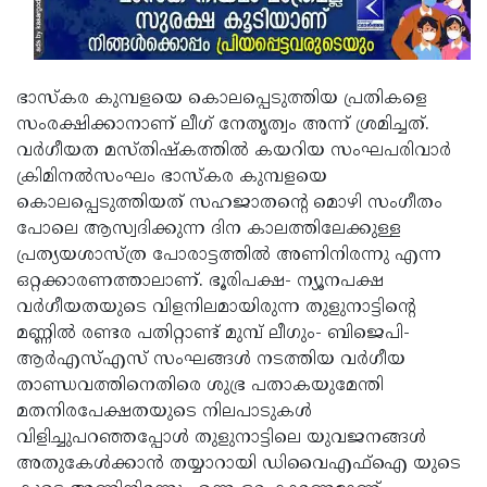
ഭാസ്കര കുമ്പളയെ കൊലപ്പെടുത്തിയ പ്രതികളെ
സംരക്ഷിക്കാനാണ് ലീഗ് നേതൃത്വം അന്ന് ശ്രമിച്ചത്.
വർഗീയത മസ്തിഷ്കത്തിൽ കയറിയ സംഘപരിവാർ
ക്രിമിനൽസംഘം ഭാസ്കര കുമ്പളയെ
കൊലപ്പെടുത്തിയത് സഹജാതന്റെ മൊഴി സംഗീതം
പോലെ ആസ്വദിക്കുന്ന ദിന കാലത്തിലേക്കുള്ള
പ്രത്യയശാസ്ത്ര പോരാട്ടത്തിൽ അണിനിരന്നു എന്ന
ഒറ്റക്കാരണത്താലാണ്. ഭൂരിപക്ഷ- ന്യൂനപക്ഷ
വർഗീയതയുടെ വിളനിലമായിരുന്ന തുളുനാട്ടിന്റെ
മണ്ണിൽ രണ്ടര പതിറ്റാണ്ട് മുമ്പ് ലീഗും- ബിജെപി-
ആർഎസ്എസ് സംഘങ്ങൾ നടത്തിയ വർഗീയ
താണ്ഡവത്തിനെതിരെ ശുഭ്ര പതാകയുമേന്തി
മതനിരപേക്ഷതയുടെ നിലപാടുകൾ
വിളിച്ചുപറഞ്ഞപ്പോൾ തുളുനാട്ടിലെ യുവജനങ്ങൾ
അതുകേൾക്കാൻ തയ്യാറായി ഡിവൈഎഫ്ഐ യുടെ