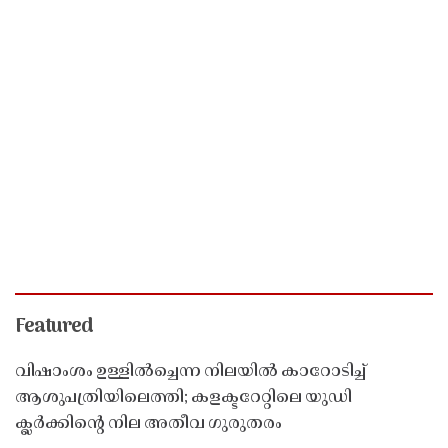
Featured
വിഷാംശം ഉള്ളിൽച്ചെന്ന നിലയിൽ കാറോടിച്ച്
ആശുപത്രിയിലെത്തി; കളക്ടറേറ്റിലെ യുഡി
ക്ലർക്കിൻ്റെ നില അതീവ ഗുരുതരം