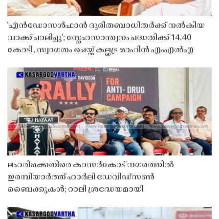
‘എൻഡോസൾഫാൻ ദുരിതബാധിതർക്ക് നൽകിയ
വാക്ക് പാലിച്ചു’; സ്നേഹസാന്ത്വനം പദ്ധതിക്ക് 14.40
കോടി, സ്വാഗതം ചെയ്ത് കല്ലട്ര മാഹിൻ എംഎൽഎ
ലഹരിക്കെതിരെ കാസർകോട് നഗരത്തിൽ
ഇരമ്പിയാർത്ത് ഹാർലി ഡേവിഡ്‌സൺ
ബൈക്കുകൾ; റാലി ശ്രദ്ധേയമായി