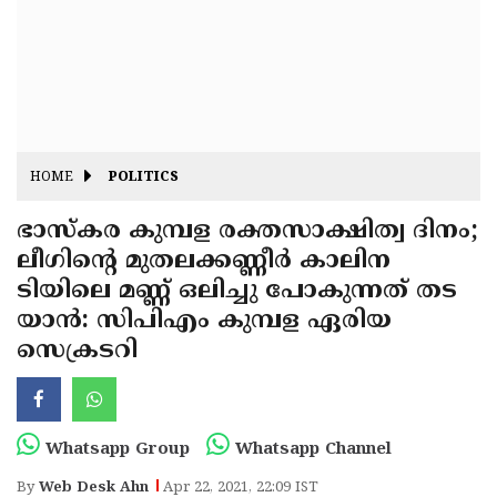
Fitr
May
Day
Eid
Al
Independence
Ad'ha
Day
Onam
HOME
POLITICS
J&K
State
ഭാസ്കര കുമ്പള രക്തസാക്ഷിത്വ ദിനം;
Haryana
ലീഗിന്റെ മുതലക്കണ്ണീർ കാലിന
Assembly
State
Diwali
ടിയിലെ മണ്ണ് ഒലിച്ചു പോകുന്നത് തട
Elections
Assembly
Christmas
യാൻ: സിപിഎം കുമ്പള ഏരിയ
Elections
സെക്രടറി
New-
Year
Republic
Day
Budget
Whatsapp Group
Whatsapp Channel
Delhi
By
Web Desk Ahn
Apr 22, 2021, 22:09 IST