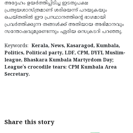
അദ്ദേഹം ഉയർത്തിപ്പിടിച്ച ഇടതുപക്ഷ
പ്രത്യയശാസ്ത്രമാണ് ശരിയെന്ന് പറയുകയും
ചെയ്തതിൽ ഈ പ്രസ്ഥാനത്തിന്റെ ഭാഗമായി
പ്രവർത്തിക്കുന്ന തങ്ങൾക്ക് അതിയായ അഭിമാനവും
സന്തോഷവുമുണ്ടെന്നും ഏരിയ സെക്രടറി പറഞ്ഞു.
Keywords:
Kerala, News, Kasaragod, Kumbala,
Politics, Political party, LDF, CPM, DYFI, Muslim-
league, Bhaskara Kumbala Martyrdom Day;
League's crocodile tears: CPM Kumbala Area
Secretary.
< !- START disable copy paste -->
Share this story