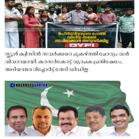
സ്കൂൾ ക്വിസിൽ സവർക്കറെ പുകഴ്ത്തി ചോദ്യം വൻ
വിവാദമായി: കാസർകോട്ട് വ്യാപക പ്രതിഷേധം,
അടിയന്തര റിപ്പോർട്ട് തേടി ഡിഡിഇ