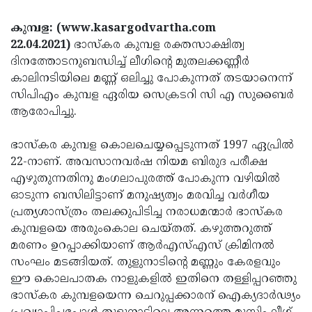
Election
Maha
കുമ്പള: (www.kasargodvartha.com
Shivarathri
International
22.04.2021)
ഭാസ്കര കുമ്പള രക്തസാക്ഷിത്വ
Women's
Anti-
ദിനത്തോടനുബന്ധിച്ച് ലീഗിന്റെ മുതലക്കണ്ണീർ
കാലിനടിയിലെ മണ്ണ് ഒലിച്ചു പോകുന്നത് തടയാനെന്ന്
Day
Drug
Attukal
സിപിഎം കുമ്പള ഏരിയ സെക്രടറി സി എ സുബൈർ
Campaign
Pongala
Holi
ആരോപിച്ചു.
2025
2025
IPL
ഭാസ്കര കുമ്പള കൊലചെയ്യപ്പെടുന്നത് 1997 ഏപ്രിൽ
2025
Eid
22-നാണ്. അവസാനവർഷ നിയമ ബിരുദ പരീക്ഷ
എഴുതുന്നതിനു മംഗലാപുരത്ത് പോകുന്ന വഴിയിൽ
Al-
Waqf
ഓടുന്ന ബസിലിട്ടാണ് മനുഷ്യത്വം മരവിച്ച വർഗീയ
Fitr
Bill
Vishu
പ്രത്യശാസ്ത്രം തലക്കുപിടിച്ച നരാധമന്മാർ ഭാസ്കര
2025
കുമ്പളയെ അരുംകൊല ചെയ്തത്. കഴുത്തറുത്ത്
Controversy
Festival
Good
മരണം ഉറപ്പാക്കിയാണ് ആർഎസ്എസ് ക്രിമിനൽ
2025
Friday
Easter
സംഘം മടങ്ങിയത്. തുളുനാടിന്റെ മണ്ണും കേരളവും
ഈ കൊലപാതക നാളുകളിൽ ഇതിനെ തള്ളിപ്പറഞ്ഞു
Observance
Sunday
By-
ഭാസ്കര കുമ്പളയെന്ന ചെറുപ്പക്കാരന് ഐക്യദാർഢ്യം
2025
2025
Election
Bihar