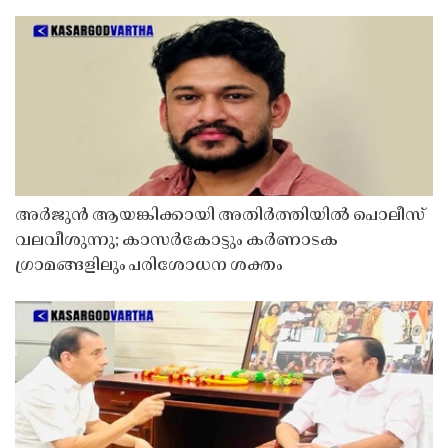
അർജുൻ ആയങ്കിക്കായി അതിർത്തിയിൽ പൊലീസ്
വലവീശുന്നു; കാസർകോട്ടും കർണാടക
ഗ്രാമങ്ങളിലും പരിശോധന ശക്തം