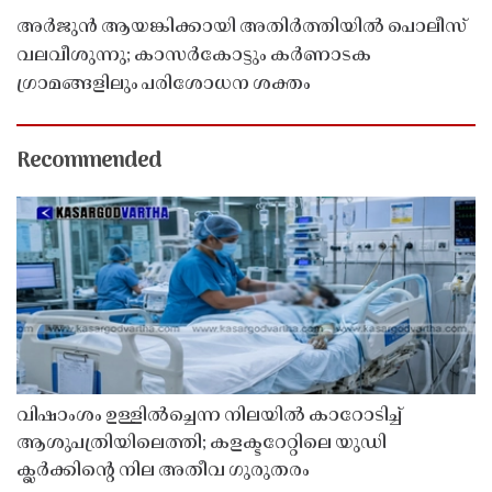
അർജുൻ ആയങ്കിക്കായി അതിർത്തിയിൽ പൊലീസ്
വലവീശുന്നു; കാസർകോട്ടും കർണാടക
ഗ്രാമങ്ങളിലും പരിശോധന ശക്തം
Recommended
വിഷാംശം ഉള്ളിൽച്ചെന്ന നിലയിൽ കാറോടിച്ച്
ആശുപത്രിയിലെത്തി; കളക്ടറേറ്റിലെ യുഡി
ക്ലർക്കിൻ്റെ നില അതീവ ഗുരുതരം