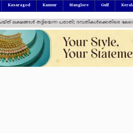
Kasaragod
Kannur
Manglore
Gulf
Keral