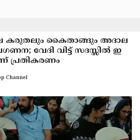
ടിലെ കരുതലും കൈതാങ്ങും അദാല
ഗണന; വേദി വിട്ട് സദസ്സിൽ ഇ
്ന് പ്രതികരണം
p Channel