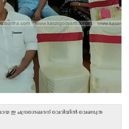
മായ ഇ ചന്ദ്രശേഖരന് വേദിയിൽ വേണ്ടത്ര