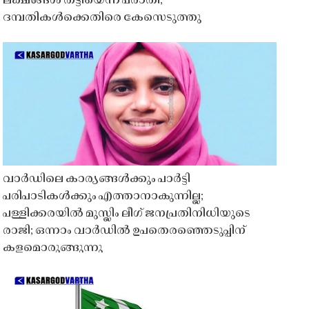
ലക്ഷങ്ങൾ തട്ടിയെന്ന പരാതി;
ദമ്പതികൾക്കെതിരെ കേസെടുത്തു
വാർഡിലെ കാര്യങ്ങൾക്കും പാർട്ടി
പരിപാടികൾക്കും എത്താനാകുന്നില്ല;
പള്ളിക്കരയിൽ മുസ്ലിം ലീഗ് ജനപ്രതിനിധിയുടെ
രാജി; ഒന്നാം വാർഡിൽ ഉപതെരഞ്ഞെടുപ്പിന്
കളമൊരുങ്ങുന്നു