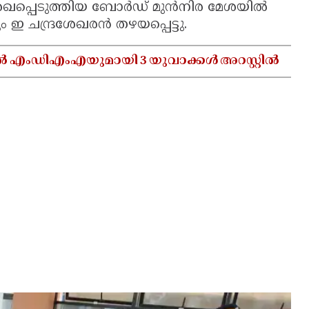
 രേഖപ്പെടുത്തിയ ബോർഡ് മുൻനിര മേശയിൽ
ം ഇ ചന്ദ്രശേഖരൻ തഴയപ്പെട്ടു.
ൽ എംഡിഎംഎയുമായി 3 യുവാക്കൾ അറസ്റ്റിൽ