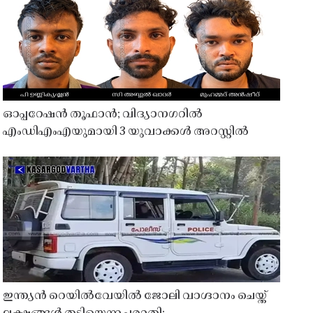
ഓപ്പറേഷൻ തൂഫാൻ; വിദ്യാനഗറിൽ
എംഡിഎംഎയുമായി 3 യുവാക്കൾ അറസ്റ്റിൽ
ഇന്ത്യൻ റെയിൽവേയിൽ ജോലി വാഗ്ദാനം ചെയ്ത്