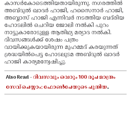
കാസർകോടെത്തിയതായിരുന്നു. നഗരത്തിൽ
അബ്ദുൽ ഖാദർ ഹാജി, ഹസൈനാർ ഹാജി,
അബ്ബാസ്‌ ഹാജി എന്നിവർ നടത്തിയ ബദ്‌രിയ
ഹോടലിൽ ചെറിയ ജോലി നൽകി പുറം
നാട്ടുകാരോടുള്ള ആതിഥ്യ മര്യാദ നൽകി.
ദിവസങ്ങൾക്ക്‌ ശേഷം പത്രം
വായിക്കുകയായിരുന്ന മുഹമ്മദ്‌ കരയുന്നത്‌
ശ്രദ്ധയിൽപെട്ട ഹോടലുടമ അബ്ദുൽ ഖാദർ
ഹാജി കാര്യമന്വേഷിച്ചു.
Also Read -
ദിവസവും വെറും 100 രൂപ മാത്രം
സേവ് ചെയ്യാം; ഫോൺപേയുടെ പുതിയ
ഫീച്ചറിലൂടെ വലിയൊരു തുക സ്വന്തമാക്കാൻ
അറിയേണ്ടതെല്ലാം