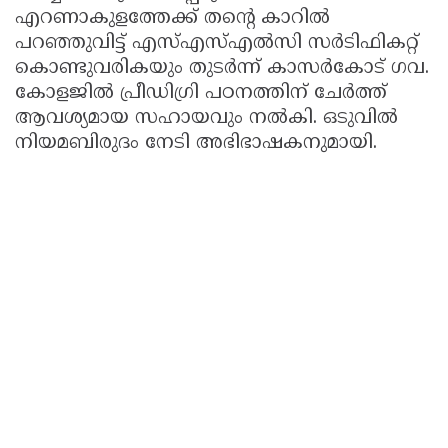
എറണാകുളത്തേക്ക്‌ തന്റെ കാറിൽ
പറഞ്ഞുവിട്ട്‌ എസ്‌എസ്‌എൽസി സർടിഫികറ്റ്‌
കൊണ്ടുവരികയും തുടർന്ന്‌ കാസർകോട്‌ ഗവ.
കോളജിൽ പ്രീഡിഗ്രി പഠനത്തിന്‌ ചേർത്ത്
ആവശ്യമായ സഹായവും നൽകി. ഒടുവിൽ
നിയമബിരുദം നേടി അഭിഭാഷകനുമായി.