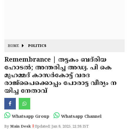
Fitr
May
Day
Eid
Al
Independence
Ad'ha
Day
Onam
HOME
POLITICS
J&K
State
Remembrance | തട്ടകം ബദ്‌രിയ
Haryana
ഹോടൽ; അന്തരിച്ച അഡ്വ. പി കെ
Assembly
State
Diwali
മുഹമ്മദ്‌ കാസർകോട്ട് വരദ
Elections
Assembly
Christmas
രാജ്പൈക്കൊപ്പം പോരാട്ട വീര്യം ന
Elections
യിച്ച നേതാവ്
New-
Year
Republic
Day
Budget
Whatsapp Group
Whatsapp Channel
Delhi
By
Main Desk
Updated: Jan 8, 2025, 21:38 IST