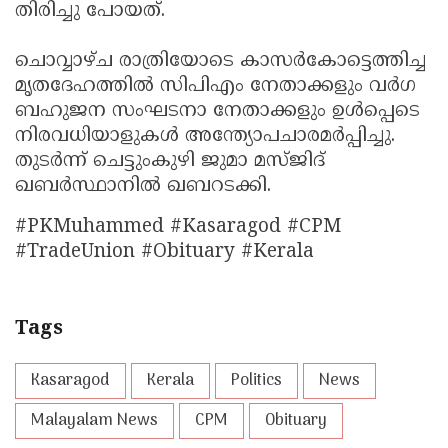
തിരിച്ചു പോയത്‌.
ചൊവ്വാഴ്ച രാത്രിയോടെ കാസർകോട്ടെത്തിച്ച
മൃതദേഹത്തിൽ സിപിഎം നേതാക്കളും വർഗ
ബഹുജന സംഘടനാ നേതാക്കളും ഉൾപ്പെടെ
നിരവധിയാളുകൾ അന്ത്യോപചാരമർപ്പിച്ചു.
തുടർന്ന്‌ ചെട്ടുംകുഴി ജുമാ മസ്‌ജിദ്‌
ഖബർസ്ഥാനിൽ ഖബറടക്കി.
#PKMuhammed #Kasaragod #CPM
#TradeUnion #Obituary #Kerala
Tags
Kasaragod
Kerala
Politics
News
Malayalam News
CPM
Obituary