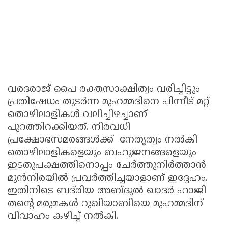
വരദരാജ് പൈ രക്തസാക്ഷിത്വം വരിച്ചിട്ടും
പ്രതിഷേധം തുടർന്ന മുഹമ്മദിനെ പിന്നീട്‌ മറ്റ്‌
തൊഴിലാളികൾ വലിച്ചിഴച്ചാണ്‌
പുറത്തിറക്കിയത്‌. നിരവധി
പ്രക്ഷോഭസമരങ്ങൾക്ക്‌ നേതൃത്വം നൽകി
തൊഴിലാളികളെയും ബഹുജനങ്ങളെയും
ഇടതുപക്ഷത്തിനൊപ്പം ചേർത്തുനിർത്താൻ
മുൻനിരയിൽ പ്രവർത്തിച്ചയാളാണ് ഇദ്ദേഹം.
ഇതിനിടെ ബദ്‌രിയ അബ്ദുൽ ഖാദർ ഹാജി
തന്റെ മരുമകൾ റുഖിയാബിയെ മുഹമ്മദിന്‌
വിവാഹം കഴിച്ച്‌ നൽകി.