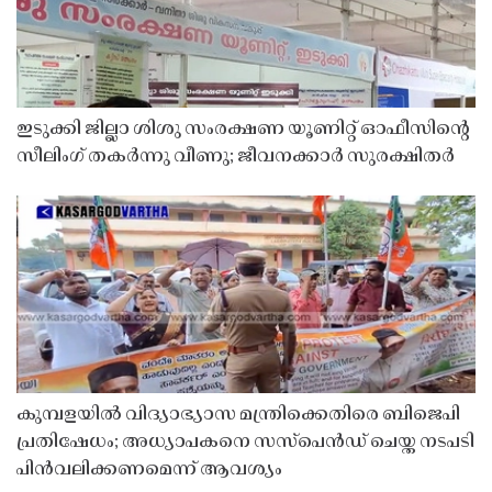
ഇടുക്കി ജില്ലാ ശിശു സംരക്ഷണ യൂണിറ്റ് ഓഫീസിൻ്റെ
സീലിംഗ് തകർന്നു വീണു; ജീവനക്കാർ സുരക്ഷിതർ
കുമ്പളയിൽ വിദ്യാഭ്യാസ മന്ത്രിക്കെതിരെ ബിജെപി
പ്രതിഷേധം; അധ്യാപകനെ സസ്‌പെൻഡ് ചെയ്ത നടപടി
പിൻവലിക്കണമെന്ന് ആവശ്യം