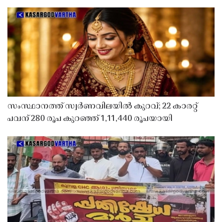
സംസ്ഥാനത്ത് സ്വർണവിലയിൽ കുറവ്; 22 കാരറ്റ്
പവന് 280 രൂപ കുറഞ്ഞ് 1,11,440 രൂപയായി