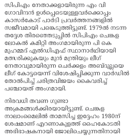
സിപിഎം നേതാക്കളായിരുന്ന എം വി
ഗോവിന്ദൻ ഉൾപ്പെടെയുള്ളവർക്കൊപ്പം
കാസർകോട്‌ പാർടി പ്രവർത്തനങ്ങളിൽ
സജീവമായി പങ്കെടുത്തിട്ടുണ്ട്. 1979ൽ നടന്ന
തദ്ദേശ തിരഞ്ഞെടുപ്പിൽ സിപിഎം ചെങ്കള
ലോകൽ കമിറ്റി അംഗമായിരുന്ന പി കെ
മുഹമ്മദ്‌ എൽഡിഎഫ്‌ സ്ഥാനാർഥിയായി
മത്സരിക്കുകയും മുൻ മന്ത്രിയും ലീഗ്‌
നേതാവുമായിരുന്ന ചെർക്കളം അബ്ദുല്ലയെ
ലീഗ്‌ കോട്ടയെന്ന്‌ വിശേഷിപ്പിക്കുന്ന വാർഡിൽ
തോൽപിച്ച് ചരിത്രവിജയം കൈവരിച്ച്‌
പഞ്ചായത് അംഗമായി.
നിരവധി തവണ ഗുണ്ടാ
അക്രമങ്ങൾക്കിരയായിട്ടുണ്ട്. ചെങ്കള
നാലാംമൈലിൽ താമസിച്ച ഇദ്ദേഹം 1980ന്‌
ശേഷമാണ്‌ എറണാകുളത്ത്‌ ഹൈകോടതി
അഭിഭാഷകനായി ജോലിചെയ്യുന്നതിനായി