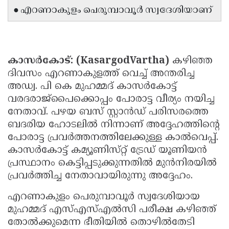
● എറണാകുളം പെരുമ്പാവൂർ സ്വദേശിയാണ്
Updates
Assembly
Kerala
Polls
Local
Look
Body
Back
കാസർകോട്: (KasargodVartha)
കഴിഞ്ഞ
Election
2025
ദിവസം എറണാകുളത്ത് വെച്ച് അന്തരിച്ച
അഡ്വ. പി കെ മുഹമ്മദ്‌ കാസർകോട്ട്
വരദരാജ്പൈക്കൊപ്പം പോരാട്ട വീര്യം നയിച്ച
നേതാവ്. പഴയ ബസ് സ്റ്റാൻഡ് പരിസരത്തെ
ബദരിയ ഹോടലിൽ നിന്നാണ് അദ്ദേഹത്തിൻ്റെ
പോരാട്ട പ്രവർത്തനത്തിലേക്കുള്ള കാൽവെപ്പ്.
കാസർകോട്ട്‌ കമ്യൂണിസ്‌റ്റ്‌ ട്രേഡ്‌ യൂണിയൻ
പ്രസ്ഥാനം കെട്ടിപ്പടുക്കുന്നതിൽ മുൻനിരയിൽ
പ്രവർത്തിച്ച നേതാവായിരുന്നു അദ്ദേഹം.
എറണാകുളം പെരുമ്പാവൂർ സ്വദേശിയായ
മുഹമ്മദ്‌ എസ്‌എസ്‌എൽസി പരീക്ഷ കഴിഞ്ഞ്‌
തോൽക്കുമെന്ന ഭീതിയിൽ തൊഴിൽതേടി