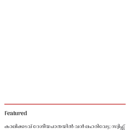
Featured
കാലിക്കടവ് ദേശീയപാതയിൽ വൻ ലഹരിവേട്ട; സ്വിഫ്റ്റ്