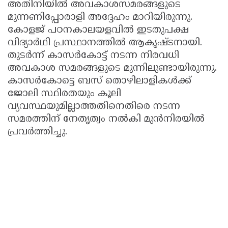
അതിനിയിൽ അവകാശസമരങ്ങളുടെ
മുന്നണിപ്പോരാളി അദ്ദേഹം മാറിയിരുന്നു.
കോളജ്‌ പഠനകാലയളവിൽ ഇടതുപക്ഷ
വിദ്യാർഥി പ്രസ്ഥാനത്തിൽ ആകൃഷ്‌ടനായി.
തുടർന്ന്‌ കാസർകോട്ട് നടന്ന നിരവധി
അവകാശ സമരങ്ങളുടെ മുന്നിലുണ്ടായിരുന്നു.
കാസർകോട്ടെ ബസ് തൊഴിലാളികൾക്ക്
ജോലി സ്ഥിരതയും കൂലി
വ്യവസ്ഥയുമില്ലാത്തതിനെതിരെ നടന്ന
സമരത്തിന്‌ നേതൃത്വം നൽകി മുൻനിരയിൽ
പ്രവർത്തിച്ചു.