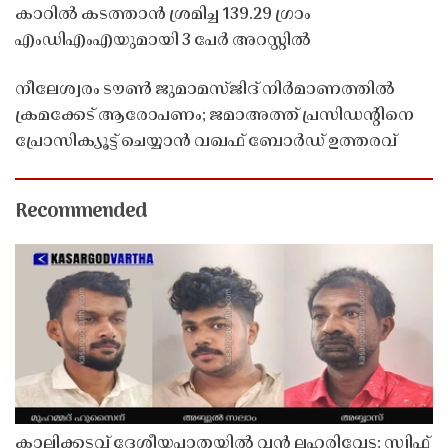
കാറിൽ കടത്താൻ ശ്രമിച്ച 139.29 ഗ്രാം
എംഡിഎംഎയുമായി 3 പേർ അറസ്റ്റിൽ
നീലേശ്വരം ടൗൺ ജുമാമസ്ജിദ് നിർമാണത്തിൽ
ക്രമക്കേട് ആരോപണം; ജമാഅത്ത് പ്രസിഡന്റിനെ
പ്രോസിക്യൂട്ട് ചെയ്യാൻ വഖഫ് ബോർഡ് ഉത്തരവ്
Recommended
കാലിക്കടവ് ദേശീയപാതയിൽ വൻ ലഹരിവേട്ട; സ്വിഫ്റ്റ്