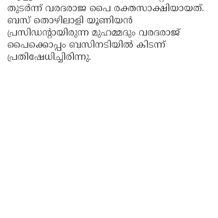
തുടർന്ന് വരദരാജ പൈ രക്തസാക്ഷിയായത്.
ബസ്‌ തൊഴിലാളി യൂണിയൻ
പ്രസിഡന്റായിരുന്ന മുഹമ്മദും വരദരാജ്
പൈക്കൊപ്പം ബസിനടിയിൽ കിടന്ന്‌
പ്രതിഷേധിച്ചിരിന്നു.