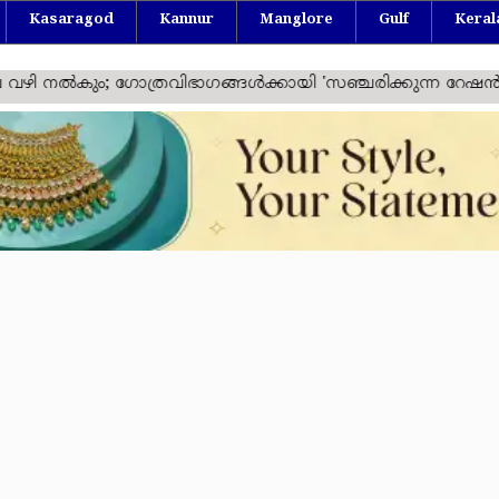
Kasaragod
Kannur
Manglore
Gulf
Keral