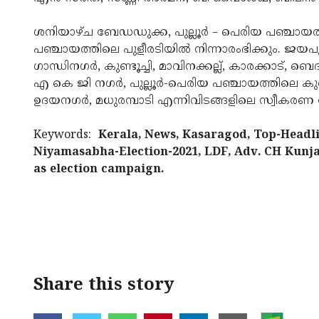
ശനിയാഴ്‌ച ബേഡഡുക്ക, പുല്ലൂർ – പെരിയ പഞ്ചായ
പഞ്ചായത്തിലെ പുളീരടിയിൽ നിന്നാരംഭിക്കും. ജയപുരം,
ഗാന്ധിനഗർ, കുണ്ടൂച്ചി, മാവിനക്കല്ല്, കാരക്കാട്‌, ബ
എ കെ ജി നഗർ, പുല്ലൂർ-പെരിയ പഞ്ചായത്തിലെ കുണി
ഉദയനഗർ, മധുരമ്പാടി എന്നിവിടങ്ങളിലെ സ്വീകരണ ശ
Keywords:
Kerala, News, Kasaragod, Top-Headline
Niyamasabha-Election-2021, LDF, Adv. CH Kunj
as election campaign.
< !- START disable copy paste -->
Share this story