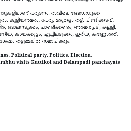
ത്തുകളിലാണ്‌ പര്യടനം. രാവിലെ ബേഡഡുക്ക
 കുളിയൻമരം, പേര്യ, മരുതളം തട്ട്‌, പിണ്ടിക്കടവ്‌,
െദിര, ബാലനടുക്കം, പാണ്ടിക്കണ്ടം, അരമനപ്പടി, കല്ലളി,
യ, കായക്കുളം, ഏച്ചിലടുക്കം, ഇരിയ, കണ്ണോത്ത്‌,
േഷം തട്ടുമ്മലിൽ സമാപിക്കും.
s, Political party, Politics, Election,
ambhu visits Kuttikol and Delampadi panchayats