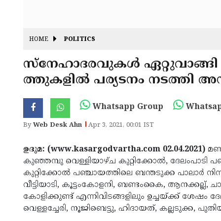
HOME
POLITICS
സ്‌നേഹാദരവുകൾ ഏറ്റുവാങ്ങി 
ത്തുകളിൽ പര്യടനം നടത്തി അഡ്
Whatsapp Group
Whatsap
By
Web Desk Ahn
Apr 3, 2021, 00:01 IST
ഉദുമ: (www.kasargodvartha.com 02.04.2021)
മണ
കുഞ്ഞമ്പു വെള്ളിയാഴ്‌ച കുറ്റിക്കോൽ, ദേലംപാടി 
കുറ്റിക്കോൽ പഞ്ചായത്തിലെ ബന്തടുക്ക പാലാർ നിന്ന
വീട്ടിയാടി, കൂട്ടംകോളനി, ബണ്ടംകൈ, ആനക്കല്ല്‌, ച
കോളിക്കുണ്ട് എന്നിവിടങ്ങളിലും ഉച്ചയ്ക്ക്‌ ശേഷം 
വെള്ളച്ചേരി, നൂജിബെട്ടു, ഹിദായത്‌, കല്ലടുക്ക, പ