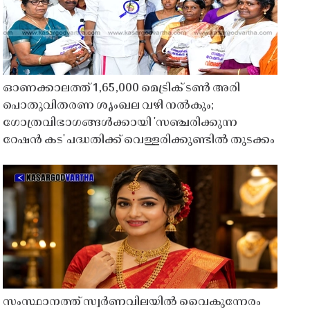
ഓണക്കാലത്ത് 1,65,000 മെട്രിക് ടൺ അരി
പൊതുവിതരണ ശൃംഖല വഴി നൽകും;
ഗോത്രവിഭാഗങ്ങൾക്കായി 'സഞ്ചരിക്കുന്ന
റേഷൻ കട' പദ്ധതിക്ക് വെള്ളരിക്കുണ്ടിൽ തുടക്കം
സംസ്ഥാനത്ത് സ്വർണവിലയിൽ വൈകുന്നേരം