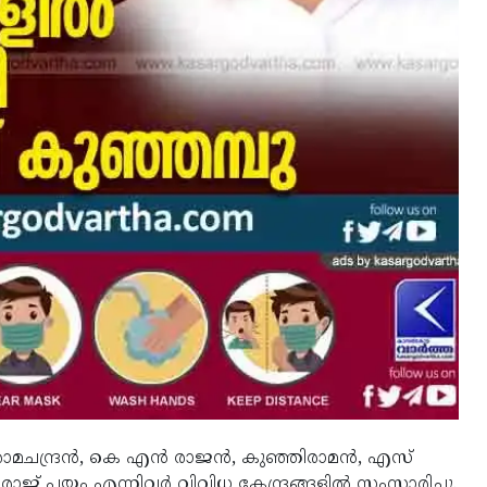
 രാമചന്ദ്രൻ, കെ എൻ രാജൻ, കുഞ്ഞിരാമൻ, എസ്
് പയം എന്നിവർ വിവിധ കേന്ദ്രങ്ങളിൽ സംസാരിച്ചു.