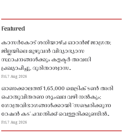
Featured
കാസർകോട് ശനിയാഴ്ച ഓറൻജ് ജാഗ്രത;
ജില്ലയിലെ മുഴുവൻ വിദ്യാഭ്യാസ
സ്ഥാപനങ്ങൾക്കും കളക്ടർ അവധി
പ്രഖ്യാപിച്ചു, ദുരിതാശ്വാസ
പ്രവർത്തനങ്ങൾക്ക് സജ്ജമാകാൻ നിർദേശം
Fri,7 Aug 2026
ഓണക്കാലത്ത് 1,65,000 മെട്രിക് ടൺ അരി
പൊതുവിതരണ ശൃംഖല വഴി നൽകും;
ഗോത്രവിഭാഗങ്ങൾക്കായി 'സഞ്ചരിക്കുന്ന
റേഷൻ കട' പദ്ധതിക്ക് വെള്ളരിക്കുണ്ടിൽ
തുടക്കം
Fri,7 Aug 2026