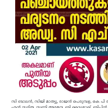
സി ബാലൻ, സിജി മാത്യു, രാജൻ പെരുമ്പള, കെ പി
എൻ സരിത, സണ്ണി അരമന, ബി വൈശാഖ്, ബിപിൻ രാജ