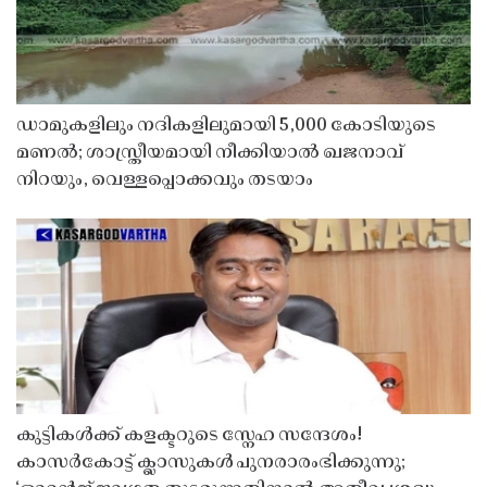
ഡാമുകളിലും നദികളിലുമായി 5,000 കോടിയുടെ
മണൽ; ശാസ്ത്രീയമായി നീക്കിയാൽ ഖജനാവ്
നിറയും, വെള്ളപ്പൊക്കവും തടയാം
കുട്ടികൾക്ക് കളക്ടറുടെ സ്നേഹ സന്ദേശം!
കാസർകോട്ട് ക്ലാസുകൾ പുനരാരംഭിക്കുന്നു;