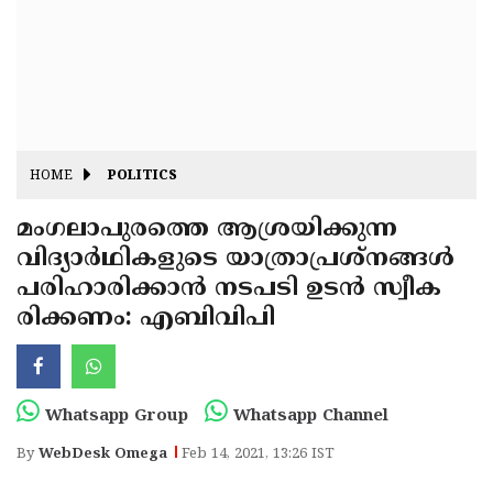
Fitr
May
Day
Eid
Al
Independence
Ad'ha
Day
Onam
HOME
POLITICS
J&K
State
മംഗലാപുരത്തെ ആശ്രയിക്കുന്ന
Haryana
വിദ്യാര്‍ഥികളുടെ യാത്രാപ്രശ്‌നങ്ങള്‍
Assembly
State
Diwali
പരിഹാരിക്കാന്‍ നടപടി ഉടന്‍ സ്വീക
Elections
Assembly
Christmas
രിക്കണം: എബിവിപി
Elections
New-
Year
Republic
Whatsapp Group
Whatsapp Channel
Day
Budget
By
WebDesk Omega
Feb 14, 2021, 13:26 IST
Delhi