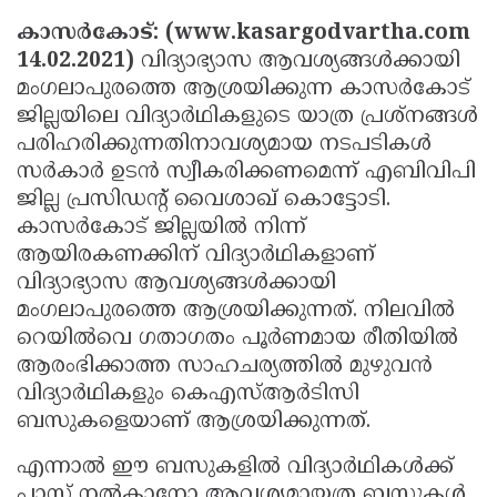
Election
Maha
കാസര്‍കോട്: (www.kasargodvartha.com
Shivarathri
International
14.02.2021)
വിദ്യാഭ്യാസ ആവശ്യങ്ങള്‍ക്കായി
മംഗലാപുരത്തെ ആശ്രയിക്കുന്ന കാസര്‍കോട്
Women's
Anti-
ജില്ലയിലെ വിദ്യാര്‍ഥികളുടെ യാത്ര പ്രശ്‌നങ്ങള്‍
Day
Drug
Attukal
പരിഹരിക്കുന്നതിനാവശ്യമായ നടപടികള്‍
Campaign
Pongala
Holi
സര്‍കാര്‍ ഉടന്‍ സ്വീകരിക്കണമെന്ന് എബിവിപി
ജില്ല പ്രസിഡന്റ് വൈശാഖ് കൊട്ടോടി.
2025
2025
IPL
കാസര്‍കോട് ജില്ലയില്‍ നിന്ന്
2025
Eid
ആയിരകണക്കിന് വിദ്യാര്‍ഥികളാണ്
വിദ്യാഭ്യാസ ആവശ്യങ്ങള്‍ക്കായി
Al-
Waqf
മംഗലാപുരത്തെ ആശ്രയിക്കുന്നത്. നിലവില്‍
Fitr
Bill
Vishu
റെയില്‍വെ ഗതാഗതം പൂര്‍ണമായ രീതിയില്‍
2025
ആരംഭിക്കാത്ത സാഹചര്യത്തില്‍ മുഴുവന്‍
Controversy
Festival
Good
വിദ്യാര്‍ഥികളും കെഎസ്ആര്‍ടിസി
2025
Friday
Easter
ബസുകളെയാണ് ആശ്രയിക്കുന്നത്.
Observance
Sunday
By-
എന്നാല്‍ ഈ ബസുകളില്‍ വിദ്യാര്‍ഥികള്‍ക്ക്
2025
2025
Election
Bihar
പാസ് നല്‍കാനോ ആവശ്യമായത്ര ബസുകള്‍