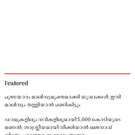
Featured
പുഴയോരം മാലിന്യമുക്തമാക്കി യുവാക്കൾ; ഇനി
മാലിന്യം തള്ളിയാൽ പണികിട്ടും
ഡാമുകളിലും നദികളിലുമായി 5,000 കോടിയുടെ
മണൽ; ശാസ്ത്രീയമായി നീക്കിയാൽ ഖജനാവ്