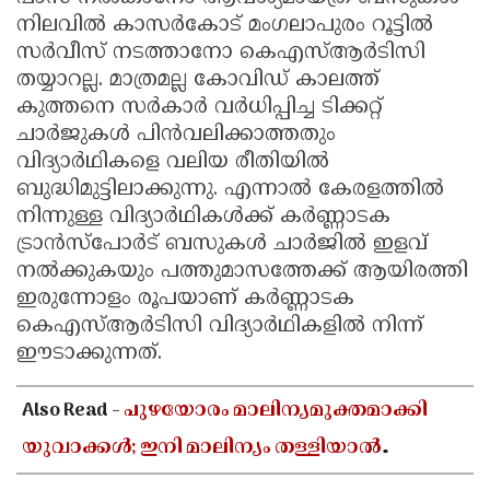
നിലവില്‍ കാസര്‍കോട് മംഗലാപുരം റൂട്ടില്‍
Updates
Assembly
Kerala
സര്‍വീസ് നടത്താനോ കെഎസ്ആര്‍ടിസി
Polls
Local
Look
തയ്യാറല്ല. മാത്രമല്ല കോവിഡ് കാലത്ത്
കുത്തനെ സര്‍കാര്‍ വര്‍ധിപ്പിച്ച ടിക്കറ്റ്
Body
Back
ചാര്‍ജുകള്‍ പിന്‍വലിക്കാത്തതും
Election
2025
വിദ്യാര്‍ഥികളെ വലിയ രീതിയില്‍
ബുദ്ധിമുട്ടിലാക്കുന്നു. എന്നാല്‍ കേരളത്തില്‍
നിന്നുള്ള വിദ്യാര്‍ഥികള്‍ക്ക് കര്‍ണ്ണാടക
ട്രാന്‍സ്‌പോര്‍ട് ബസുകള്‍ ചാര്‍ജില്‍ ഇളവ്
നല്‍ക്കുകയും പത്തുമാസത്തേക്ക് ആയിരത്തി
ഇരുന്നോളം രൂപയാണ് കര്‍ണ്ണാടക
കെഎസ്ആര്‍ടിസി വിദ്യാര്‍ഥികളില്‍ നിന്ന്
ഈടാക്കുന്നത്.
Also Read -
പുഴയോരം മാലിന്യമുക്തമാക്കി
യുവാക്കൾ; ഇനി മാലിന്യം തള്ളിയാൽ
പണികിട്ടും