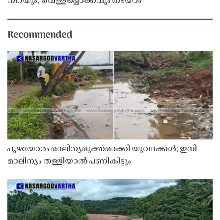
നിറയും, വെള്ളപ്പൊക്കവും തടയാം
Recommended
പുഴയോരം മാലിന്യമുക്തമാക്കി യുവാക്കൾ; ഇനി
മാലിന്യം തള്ളിയാൽ പണികിട്ടും