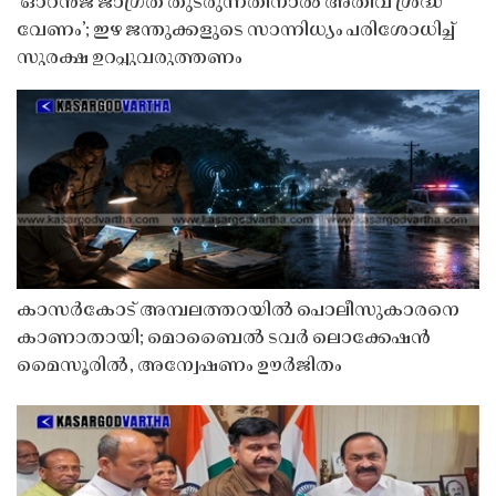
‘ഓറൻജ് ജാഗ്രത തുടരുന്നതിനാൽ അതീവ ശ്രദ്ധ
വേണം’; ഇഴ ജന്തുക്കളുടെ സാന്നിധ്യം പരിശോധിച്ച്
സുരക്ഷ ഉറപ്പുവരുത്തണം
കാസർകോട് അമ്പലത്തറയിൽ പൊലീസുകാരനെ
കാണാതായി; മൊബൈൽ ടവർ ലൊക്കേഷൻ
മൈസൂരിൽ, അന്വേഷണം ഊർജിതം