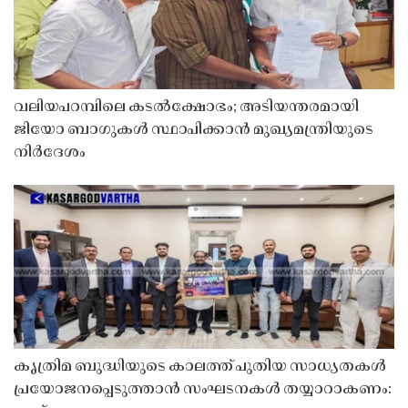
വലിയപറമ്പിലെ കടൽക്ഷോഭം; അടിയന്തരമായി
ജിയോ ബാഗുകൾ സ്ഥാപിക്കാൻ മുഖ്യമന്ത്രിയുടെ
നിർദേശം
കൃത്രിമ ബുദ്ധിയുടെ കാലത്ത് പുതിയ സാധ്യതകൾ
പ്രയോജനപ്പെടുത്താൻ സംഘടനകൾ തയ്യാറാകണം: