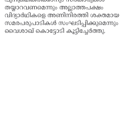
പുനക്രമീകരിക്കാനും സര്‍കാരുകള്‍
തയ്യാറവണമെന്നും അല്ലാത്തപക്ഷം
വിദ്യാര്‍ഥികളെ അണിനിരത്തി ശക്തമായ
സമരപരുപാടികള്‍ സംഘടിപ്പിക്കുമെന്നും
വൈശാഖ് കൊട്ടോടി കൂട്ടിച്ചേര്‍ത്തു.