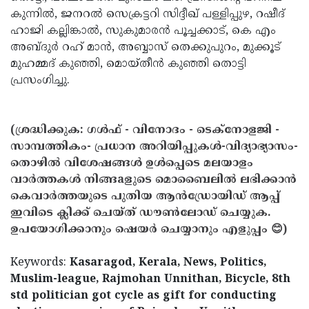
കുന്നില്‍, ജനറല്‍ സെക്രട്ടറി സിദ്ദീഖ് പള്ളിപ്പുഴ, റഷീദ്
ഹാജി കല്ലിങ്കാല്‍, സുകുമാരന്‍ പൂച്ചക്കാട്, കെ എം
അബ്ദുര്‍ റഹ് മാന്‍, അബ്ബാസ് തെക്കുപുറം, മുക്കൂട്
മുഹമ്മദ് കുഞ്ഞി, മൊയ്തീന്‍ കുഞ്ഞി തൊട്ടി
പ്രസംഗിച്ചു.
(ശ്രദ്ധിക്കുക: ഗൾഫ് - വിനോദം - ടെക്നോളജി -
സാമ്പത്തികം- പ്രധാന അറിയിപ്പുകൾ-വിദ്യാഭ്യാസം-
തൊഴിൽ വിശേഷങ്ങൾ ഉൾപ്പെടെ മലയാളം
വാർത്തകൾ നിങ്ങaളുടെ മൊബൈലിൽ ലഭിക്കാൻ
കെവാർത്തയുടെ പുതിയ ആൻഡ്രോയിഡ് ആപ്പ്
ഇവിടെ ക്ലിക്ക് ചെയ്ത് ഡൗൺലോഡ് ചെയ്യുക.
ഉപയോഗിക്കാനും ഷെയർ ചെയ്യാനും എളുപ്പം 😊)
Keywords:
Kasaragod, Kerala, News, Politics,
Muslim-league, Rajmohan Unnithan, Bicycle, 8th
std politician got cycle as gift for conducting