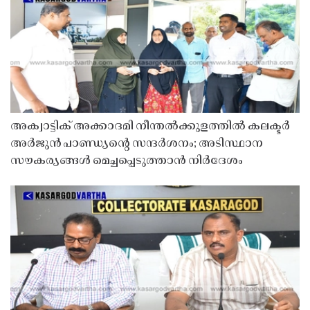
അക്വാട്ടിക് അക്കാദമി നീന്തൽക്കുളത്തിൽ കലക്ടർ
അർജുൻ പാണ്ഡ്യൻ്റെ സന്ദർശനം; അടിസ്ഥാന
സൗകര്യങ്ങൾ മെച്ചപ്പെടുത്താൻ നിർദേശം