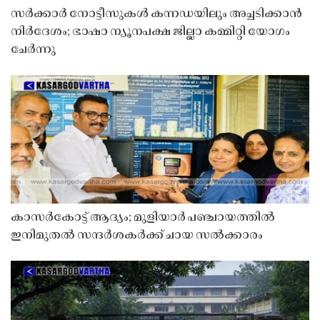
സർക്കാർ നോട്ടീസുകൾ കന്നഡയിലും അച്ചടിക്കാൻ
നിർദേശം; ഭാഷാ ന്യൂനപക്ഷ ജില്ലാ കമ്മിറ്റി യോഗം
ചേർന്നു
കാസർകോട്ട് ആദ്യം; മുളിയാർ പഞ്ചായത്തിൽ
ഇനിമുതൽ സന്ദർശകർക്ക് ചായ സൽക്കാരം