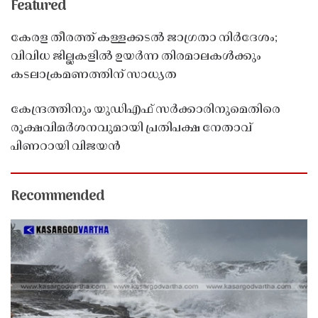
Featured
കേരള തീരത്ത് കള്ളക്കടൽ ജാഗ്രതാ നിർദേശം;
വിവിധ ജില്ലകളിൽ ഉയർന്ന തിരമാലകൾക്കും
കടലാക്രമണത്തിന് സാധ്യത
കേന്ദ്രത്തിനും യുഡിഎഫ് സർക്കാരിനുമെതിരെ
രൂക്ഷവിമർശനവുമായി പ്രതിപക്ഷ നേതാവ്
പിണറായി വിജയൻ
Recommended