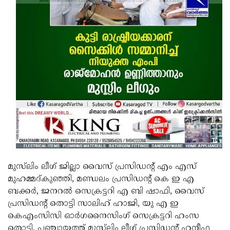
മുസ്‌ലിം ലീഗ് ജില്ലാ വൈസ് പ്രസിഡന്റ് എം എസ്
മുഹമ്മദ്കുഞ്ഞി, മണ്ഡലം പ്രസിഡന്റ് കെ ഇ എ
ബക്കര്‍, ജനറല്‍ സെക്രട്ടറി എ ബി ഷാഫി, വൈസ്
പ്രസിഡന്റ് തൊട്ടി സാലിഹ് ഹാജി, യു എ ഇ
കെഎംസിസി ഓര്‍ഗനൈസിംഗ് സെക്രട്ടറി ഹംസ
തൊട്ടി, പഞ്ചായത്ത് മുസ്‌ലിം ലീഗ് പ്രസിഡന്റ് ഹനീഫ