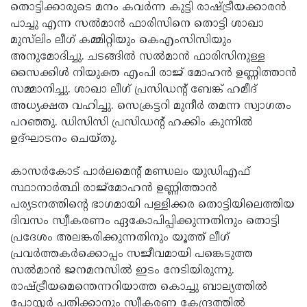
Election
Maha
തൊട്ടിക്കാരുടെ മനം കവര്‍ന്ന കുട്ടി രാഷ്ട്രീയക്കാരന്‍
പാച്ചു എന്ന സല്‍മാന്‍ ഫാരിസിനെ തൊട്ടി ശാഖാ
Shivarathri
International
മുസ്‌ലിം ലീഗ് കമ്മിറ്റിയും കെഎംസിസിയും
Women's
Anti-
അനുമോദിച്ചു. ചടങ്ങില്‍ സല്‍മാന്‍ ഫാരിസിനുള്ള
സൈക്കിള്‍ നിയുക്ത എംപി രാജ് മോഹന്‍ ഉണ്ണിത്താന്‍
Day
Drug
Attukal
സമ്മാനിച്ചു. ശാഖാ ലീഗ് പ്രസിഡന്റ് ബേങ്ക് ഹമീദ്
Campaign
Pongala
Holi
അധ്യക്ഷത വഹിച്ചു. സെക്രട്ടറി മുനീര്‍ തമന്ന സ്വാഗതം
പറഞ്ഞു. ഡിസിസി പ്രസിഡന്റ് ഹക്കിം കുന്നില്‍
2025
2025
IPL
ഉദ്ഘാടനം ചെയ്തു.
2025
Eid
കാസര്‍കോട് പാര്‍ലമെന്റ് മണ്ഡലം യുഡിഎഫ്
Al-
Waqf
സ്ഥാനാര്‍ത്ഥി രാജ്‌മോഹന്‍ ഉണ്ണിത്താന്‍
Fitr
Bill
Vishu
പര്യടനത്തിന്റെ ഭാഗമായി പള്ളിക്കര തൊട്ടിയിലെത്തിയ
ദിവസം സ്വീകരണം ഏകോപിപ്പിക്കുന്നതിനും തൊട്ടി
2025
Controversy
Festival
Good
പ്രദേശം അലങ്കരിക്കുന്നതിനും യൂത്ത് ലീഗ്
2025
Friday
Easter
പ്രവര്‍ത്തകര്‍ക്കൊപ്പം സജീവമായി പങ്കെടുത്ത
സല്‍മാന്‍ ജനമനസില്‍ ഇടം നേടിയിരുന്നു.
Observance
Sunday
By-
രാഷ്ട്രീയമെന്തെന്നറിയാത്ത കൊച്ചു ബാല്യത്തില്‍
2025
2025
Election
Bihar
പോസ്റ്റര്‍ പതിക്കാനും സ്വീകരണ കേന്ദ്രത്തില്‍