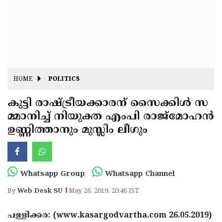
Fitr
May
Day
Eid
Al
Independence
Ad'ha
Day
Onam
HOME
POLITICS
J&K
State
കുട്ടി രാഷ്ട്രീയക്കാരന് സൈക്കിള്‍ സ
Haryana
മ്മാനിച്ച് നിയുക്ത എംപി രാജ്‌മോഹന്‍
Assembly
State
Diwali
ഉണ്ണിത്താനും മുസ്ലിം ലീഗും
Elections
Assembly
Christmas
Elections
New-
Year
Republic
Whatsapp Group
Whatsapp Channel
Day
Budget
By
Web Desk SU
May 26, 2019, 20:46 IST
Delhi
പള്ളിക്കര: (www.kasargodvartha.com 26.05.2019)