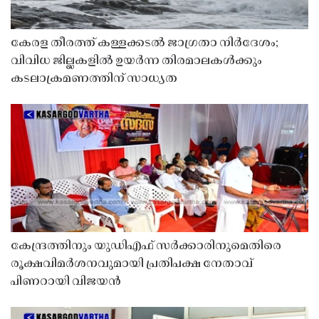
കേരള തീരത്ത് കള്ളക്കടൽ ജാഗ്രതാ നിർദേശം;
വിവിധ ജില്ലകളിൽ ഉയർന്ന തിരമാലകൾക്കും
കടലാക്രമണത്തിന് സാധ്യത
കേന്ദ്രത്തിനും യുഡിഎഫ് സർക്കാരിനുമെതിരെ
രൂക്ഷവിമർശനവുമായി പ്രതിപക്ഷ നേതാവ്
പിണറായി വിജയൻ