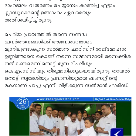
ദാഹജലം വിതരണം ചെയ്യാനും കാണിച്ച എട്ടാം
Updates
Assembly
Kerala
ക്ലാസുകാരന്റെ ഉത്സാഹം ഏവരെയും
Polls
Local
Look
അതിശയിപ്പിച്ചിരുന്നു.
Body
Back
ചെറിയ പ്രായത്തില്‍ തന്നെ സന്നദ്ധ
Election
2025
പ്രവര്‍ത്തനങ്ങള്‍ക്ക് ആവേശത്തോടെ
മുന്നിലുണ്ടാകുന്ന സല്‍മാന്‍ ഫാരിസിന് രാജ്‌മോഹന്‍
ഉണ്ണിത്താനെ കൊണ്ട് തന്നെ സമ്മാനമായി സൈക്കിള്‍
നല്‍കണമെന്ന് തൊട്ടി മുസ് ലിം ലീഗും
കെഎംസിസിയും തീരുമാനിക്കുകയായിരുന്നു. തായല്‍
തൊട്ടി സ്വദേശിയും പ്രവാസിയുമായ ഷംസുദ്ദീന്റെ
മകനാണ് പാച്ചു എന്ന് വിളിക്കുന്ന സല്‍മാന്‍ ഫാരിസ്.