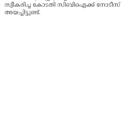
സ്വീകരിച്ച കോടതി സിബിഐക്ക് നോടീസ്
അയച്ചിട്ടുണ്ട്.