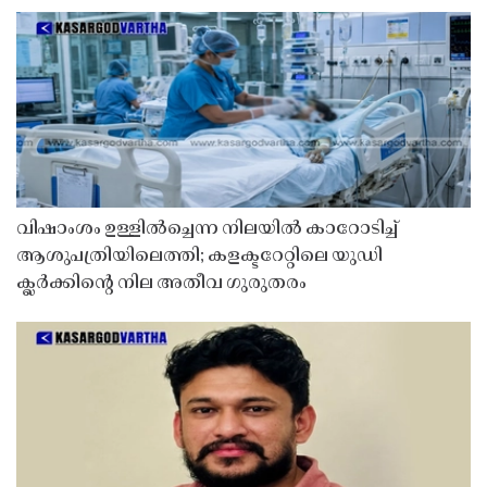
വിഷാംശം ഉള്ളിൽച്ചെന്ന നിലയിൽ കാറോടിച്ച്
ആശുപത്രിയിലെത്തി; കളക്ടറേറ്റിലെ യുഡി
ക്ലർക്കിൻ്റെ നില അതീവ ഗുരുതരം