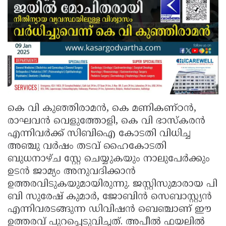
കെ വി കുഞ്ഞിരാമൻ, കെ മണികണ്ഠൻ,
രാഘവൻ വെളുത്തോളി, കെ വി ഭാസ്കരൻ
എന്നിവർക്ക് സിബിഐ കോടതി വിധിച്ച
അഞ്ചു വർഷം തടവ് ഹൈകോടതി
ബുധനാഴ്ച സ്റ്റേ ചെയ്യുകയും നാലുപേർക്കും
ഉടൻ ജാമ്യം അനുവദിക്കാൻ
ഉത്തരവിടുകയുമായിരുന്നു. ജസ്റ്റിസുമാരായ പി
ബി സുരേഷ് കുമാർ, ജോബിൻ സെബാസ്റ്റ്യൻ
എന്നിവരടങ്ങുന്ന ഡിവിഷൻ ബെഞ്ചാണ് ഈ
ഉത്തരവ് പുറപ്പെടുവിച്ചത്. അപീൽ ഫയലിൽ