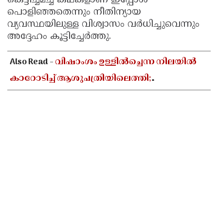
കെട്ടിച്ചമച്ച കഥകളാണ് ഇപ്പോൾ
പൊളിഞ്ഞതെന്നും നീതിന്യായ
വ്യവസ്ഥയിലുള്ള വിശ്വാസം വർധിച്ചുവെന്നും
അദ്ദേഹം കൂട്ടിച്ചേർത്തു.
Also Read -
വിഷാംശം ഉള്ളിൽച്ചെന്ന നിലയിൽ
കാറോടിച്ച് ആശുപത്രിയിലെത്തി;
കളക്ടറേറ്റിലെ യുഡി ക്ലർക്കിൻ്റെ നില അതീവ
ഗുരുതരം