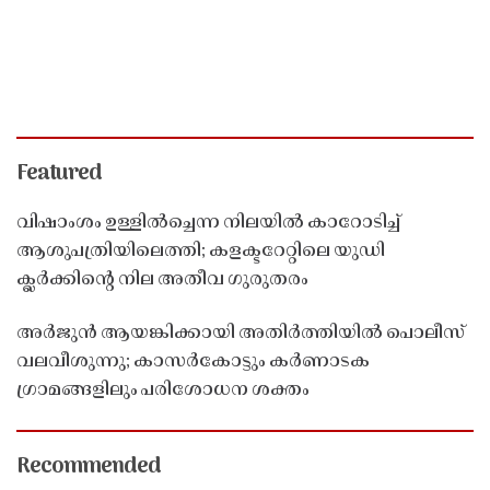
Featured
വിഷാംശം ഉള്ളിൽച്ചെന്ന നിലയിൽ കാറോടിച്ച്
ആശുപത്രിയിലെത്തി; കളക്ടറേറ്റിലെ യുഡി
ക്ലർക്കിൻ്റെ നില അതീവ ഗുരുതരം
അർജുൻ ആയങ്കിക്കായി അതിർത്തിയിൽ പൊലീസ്
വലവീശുന്നു; കാസർകോട്ടും കർണാടക
ഗ്രാമങ്ങളിലും പരിശോധന ശക്തം
Recommended