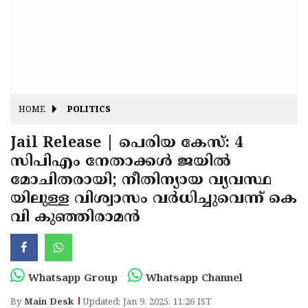
Fitr
May
Day
Eid
Al
Independence
Ad'ha
Day
Onam
HOME
POLITICS
J&K
State
Jail Release | പെരിയ കേസ്: 4
Haryana
സിപിഎം നേതാക്കൾ ജയിൽ
Assembly
State
Diwali
മോചിതരായി; നീതിന്യായ വ്യവസ്ഥ
Elections
Assembly
Christmas
യിലുള്ള വിശ്വാസം വര്‍ധിച്ചുവെന്ന് കെ
Elections
വി കുഞ്ഞിരാമന്‍
New-
Year
Republic
Day
Budget
Whatsapp Group
Whatsapp Channel
Delhi
By
Main Desk
Updated: Jan 9, 2025, 11:26 IST