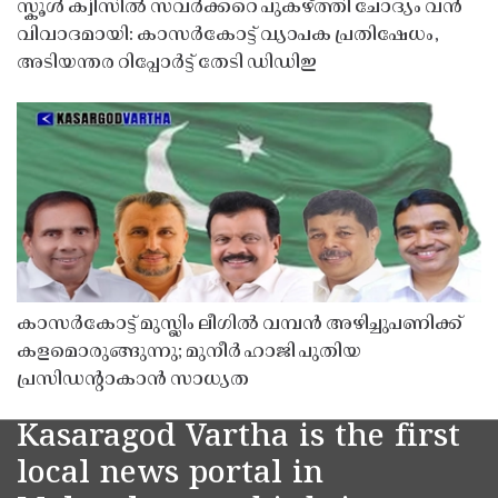
സ്കൂൾ ക്വിസിൽ സവർക്കറെ പുകഴ്ത്തി ചോദ്യം വൻ
വിവാദമായി: കാസർകോട്ട് വ്യാപക പ്രതിഷേധം,
അടിയന്തര റിപ്പോർട്ട് തേടി ഡിഡിഇ
കാസർകോട്ട് മുസ്ലിം ലീഗിൽ വമ്പൻ അഴിച്ചുപണിക്ക്
കളമൊരുങ്ങുന്നു; മുനീർ ഹാജി പുതിയ
പ്രസിഡൻ്റാകാൻ സാധ്യത
Kasaragod Vartha is the first
local news portal in