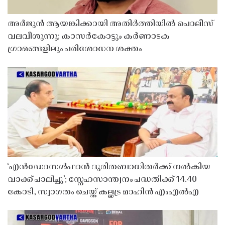
അർജുൻ ആയങ്കിക്കായി അതിർത്തിയിൽ പൊലീസ്
വലവീശുന്നു; കാസർകോട്ടും കർണാടക
ഗ്രാമങ്ങളിലും പരിശോധന ശക്തം
‘എൻഡോസൾഫാൻ ദുരിതബാധിതർക്ക് നൽകിയ
വാക്ക് പാലിച്ചു’; സ്നേഹസാന്ത്വനം പദ്ധതിക്ക് 14.40
കോടി, സ്വാഗതം ചെയ്ത് കല്ലട്ര മാഹിൻ എംഎൽഎ