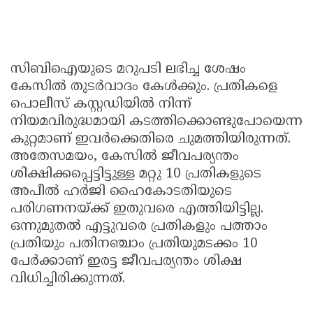
സിബിഐയുടെ മറുപടി ലഭിച്ച ശേഷം
കേസിൽ തുടർവാദം കേൾക്കും. പ്രതികളെ
പൊലീസ് കസ്റ്റഡിയിൽ നിന്ന്
നിയമവിരുദ്ധമായി കടത്തിക്കൊണ്ടുപോയെന്ന
കുറ്റമാണ് ഇവർക്കെതിരെ ചുമത്തിയിരുന്നത്.
അതേസമയം, കേസിൽ ജീവപര്യന്തം
ശിക്ഷിക്കപ്പെട്ടിട്ടുള്ള മറ്റു 10 പ്രതികളുടെ
അപീൽ ഹർജി ഹൈകോടതിയുടെ
പരിഗണനയ്ക്ക് ഇതുവരെ എത്തിയിട്ടില്ല.
ഒന്നുമുതൽ എട്ടുവരെ പ്രതികളും പത്താം
പ്രതിയും പതിനഞ്ചാം പ്രതിയുമടക്കം 10
പേർക്കാണ് ഇരട്ട ജീവപര്യന്തം ശിക്ഷ
വിധിച്ചിരിക്കുന്നത്.