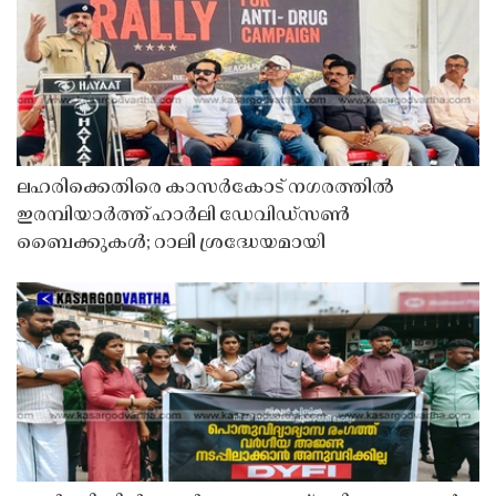
ലഹരിക്കെതിരെ കാസർകോട് നഗരത്തിൽ
ഇരമ്പിയാർത്ത് ഹാർലി ഡേവിഡ്‌സൺ
ബൈക്കുകൾ; റാലി ശ്രദ്ധേയമായി