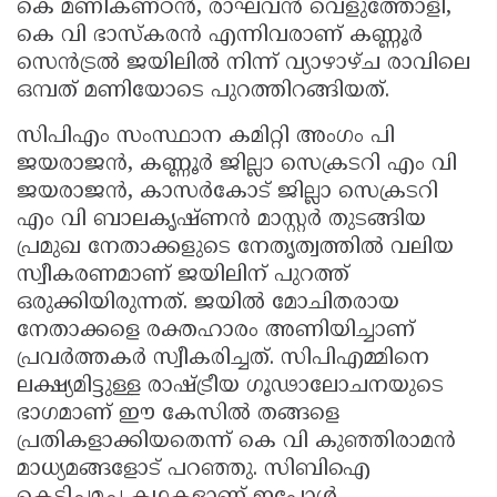
കെ മണികണ്ഠൻ, രാഘവൻ വെളുത്തോളി,
കെ വി ഭാസ്കരൻ എന്നിവരാണ് കണ്ണൂർ
സെൻട്രൽ ജയിലിൽ നിന്ന് വ്യാഴാഴ്ച രാവിലെ
ഒമ്പത് മണിയോടെ പുറത്തിറങ്ങിയത്.
സിപിഎം സംസ്ഥാന കമിറ്റി അംഗം പി
ജയരാജൻ, കണ്ണൂർ ജില്ലാ സെക്രടറി എം വി
ജയരാജൻ, കാസർകോട് ജില്ലാ സെക്രടറി
എം വി ബാലകൃഷ്ണൻ മാസ്റ്റർ തുടങ്ങിയ
പ്രമുഖ നേതാക്കളുടെ നേതൃത്വത്തിൽ വലിയ
സ്വീകരണമാണ് ജയിലിന് പുറത്ത്
ഒരുക്കിയിരുന്നത്. ജയിൽ മോചിതരായ
നേതാക്കളെ രക്തഹാരം അണിയിച്ചാണ്
പ്രവർത്തകർ സ്വീകരിച്ചത്. സിപിഎമ്മിനെ
ലക്ഷ്യമിട്ടുള്ള രാഷ്ട്രീയ ഗൂഢാലോചനയുടെ
ഭാഗമാണ് ഈ കേസിൽ തങ്ങളെ
പ്രതികളാക്കിയതെന്ന് കെ വി കുഞ്ഞിരാമൻ
മാധ്യമങ്ങളോട് പറഞ്ഞു. സിബിഐ