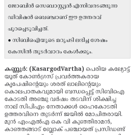
ജോബിൻ സെബാസ്റ്റ്യൻ എന്നിവരടങ്ങുന്ന
Updates
Assembly
Kerala
ഡിവിഷൻ ബെഞ്ചാണ് ഈ ഉത്തരവ്
Polls
Local
Look
പുറപ്പെടുവിച്ചത്.
Body
Back
● സിബിഐയുടെ മറുപടി ലഭിച്ച ശേഷം
Election
2025
കേസിൽ തുടർവാദം കേൾക്കും.
കണ്ണൂർ: (KasargodVartha)
പെരിയ കല്യോട്ട്
യൂത് കോൺഗ്രസ് പ്രവർത്തകരായ
കൃപേഷിന്റെയും ശരത് ലാലിന്റെയും
കൊലപാതകവുമായി ബന്ധപ്പെട്ട് സിബിഐ
കോടതി അഞ്ചു വർഷം തടവിന് ശിക്ഷിച്ച
നാല് സിപിഎം നേതാക്കൾ ഹൈകോടതി
ഉത്തരവിനെ തുടർന്ന് ജയിൽ മോചിതരായി.
മുൻ എംഎൽഎ കെ വി കുഞ്ഞിരാമൻ,
കാഞ്ഞങ്ങാട് ബ്ലോക് പഞ്ചായത് പ്രസിഡണ്ട്