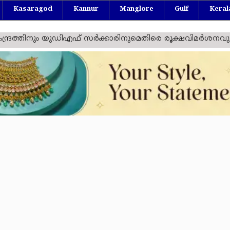
Kasaragod
Kannur
Manglore
Gulf
Keral