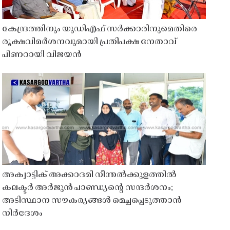
കേന്ദ്രത്തിനും യുഡിഎഫ് സർക്കാരിനുമെതിരെ
രൂക്ഷവിമർശനവുമായി പ്രതിപക്ഷ നേതാവ്
പിണറായി വിജയൻ
അക്വാട്ടിക് അക്കാദമി നീന്തൽക്കുളത്തിൽ
കലക്ടർ അർജുൻ പാണ്ഡ്യൻ്റെ സന്ദർശനം;
അടിസ്ഥാന സൗകര്യങ്ങൾ മെച്ചപ്പെടുത്താൻ
നിർദേശം