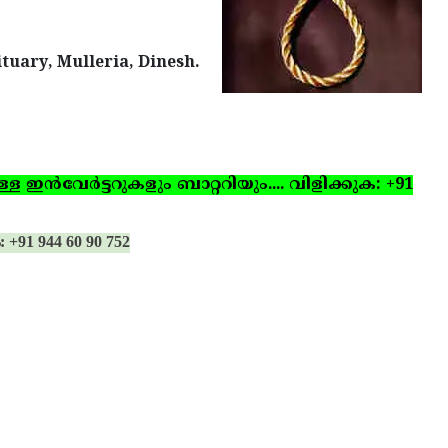
ituary, Mulleria, Dinesh.
ഇന്‍വേര്‍ട്ടറുകളും ബാറ്ററിയും.... വിളിക്കുക: +91
: +91 944 60 90 752