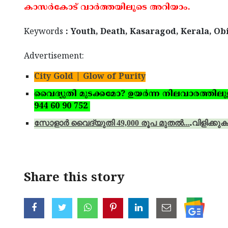
കാസര്‍കോട് വാര്‍ത്തയിലൂടെ അറിയാം.
Keywords
: Youth, Death, Kasaragod, Kerala, Ob
Advertisement:
City Gold | Glow of Purity
വൈദ്യുതി മുടക്കമോ? ഉയര്‍ന്ന നിലവാരത്തിലുള്ള 
944 60 90 752
സോളാര്‍ വൈദ്യുതി 49,000 രൂപ മുതല്‍...
.
വിളിക്കുക
Share this story