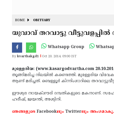
HOME
OBITUARY
യുവാവ് തറവാട്ടു വീട്ടുവളപ്പില്‍
Whatsapp Group
Whatsap
By
kvarthakgd1
Oct 20, 2014, 09:00 IST
മുള്ളേരിയ: (www.kasargodvartha.com 20.10.201
തൂങ്ങിമരിച്ച നിലയില്‍ കണ്ടെത്തി. മുള്ളേരിയ വിവേ
ആണ് മരിച്ചത്. ബെള്ളൂര്‍ കിന്നിംഗാറിലെ തറവാട്ടുവീട
ഈശ്വര നായക്ഗൗരി ദമ്പതികളുടെ മകനാണ്. സഹോദ
ഹരീഷ്, ജയന്തി, അശ്വിനി.
ഞങ്ങളുടെ
Facebook
ലും
Twitter
ലും അംഗമാകൂ.