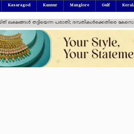
Kasaragod
Kannur
Manglore
Gulf
Keral