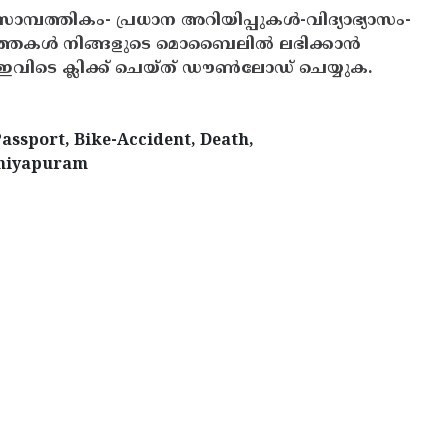
സാമ്പത്തികം- പ്രധാന അറിയിപ്പുകൾ-വിദ്യാഭ്യാസം-
ത്തകൾ നിങ്ങളുടെ മൊബൈലിൽ ലഭിക്കാൻ
ിടെ ക്ലിക്ക് ചെയ്ത് ഡൗൺലോഡ് ചെയ്യുക.
assport, Bike-Accident, Death,
Kaniyapuram