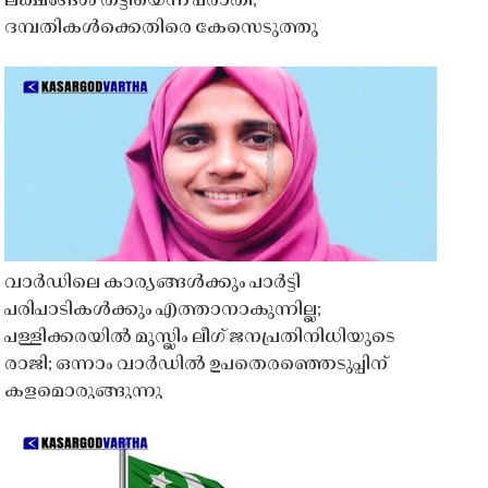
ലക്ഷങ്ങൾ തട്ടിയെന്ന പരാതി;
ദമ്പതികൾക്കെതിരെ കേസെടുത്തു
വാർഡിലെ കാര്യങ്ങൾക്കും പാർട്ടി
പരിപാടികൾക്കും എത്താനാകുന്നില്ല;
പള്ളിക്കരയിൽ മുസ്ലിം ലീഗ് ജനപ്രതിനിധിയുടെ
രാജി; ഒന്നാം വാർഡിൽ ഉപതെരഞ്ഞെടുപ്പിന്
കളമൊരുങ്ങുന്നു