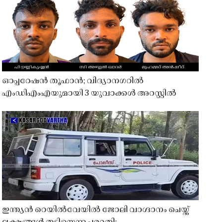
ഓപ്പറേഷൻ തൂഫാൻ; വിദ്യാനഗറിൽ
എംഡിഎംഎയുമായി 3 യുവാക്കൾ അറസ്റ്റിൽ
ഇന്ത്യൻ റെയിൽവേയിൽ ജോലി വാഗ്ദാനം ചെയ്ത്