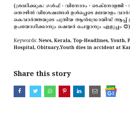
(ശ്രദ്ധിക്കുക: ഗൾഫ് - വിനോദം - ടെക്നോളജി - 
തൊഴിൽ വിശേഷങ്ങൾ ഉൾപ്പെടെ മലയാളം വാർ
കെവാർത്തയുടെ പുതിയ ആൻഡ്രോയിഡ് ആപ്പ് ഇവ
ഉപയോഗിക്കാനും ഷെയർ ചെയ്യാനും എളുപ്പം 😊)
Keywords:
News, Kerala, Top-Headlines, Youth, P
Hospital, Obituary,Youth dies in accident at 
Share this story