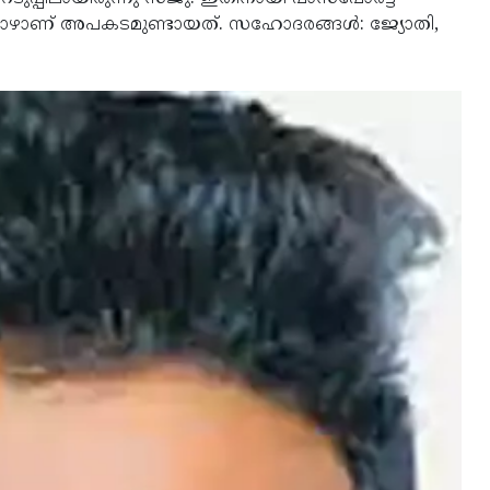
പോഴാണ് അപകടമുണ്ടായത്. സഹോദരങ്ങള്‍: ജ്യോതി,