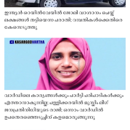
ഇന്ത്യൻ റെയിൽവേയിൽ ജോലി വാഗ്ദാനം ചെയ്ത്
ലക്ഷങ്ങൾ തട്ടിയെന്ന പരാതി; ദമ്പതികൾക്കെതിരെ
കേസെടുത്തു
വാർഡിലെ കാര്യങ്ങൾക്കും പാർട്ടി പരിപാടികൾക്കും
എത്താനാകുന്നില്ല; പള്ളിക്കരയിൽ മുസ്ലിം ലീഗ്
ജനപ്രതിനിധിയുടെ രാജി; ഒന്നാം വാർഡിൽ
ഉപതെരഞ്ഞെടുപ്പിന് കളമൊരുങ്ങുന്നു