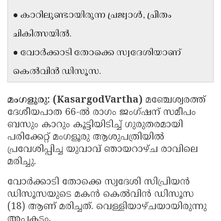
Updates
Assembly
● കാറിലുണ്ടായിരുന്ന പ്രജ്വാൾ, പ്രീതം
Kerala
Polls
Local
Look
ചികിത്സയിൽ.
Body
Back
● വോർക്കാടി തോക്കെ സ്വദേശിയാണ്
Election
2025
കെൽവിൻ ഡിസൂസ.
മംഗളൂരു: (KasargodVartha)
മഞ്ചേശ്വരത്ത്
ദേശീയപാത 66-ൽ രാഗം ജംഗ്ഷന് സമീപം
ബസും കാറും കൂട്ടിയിടിച്ച് ഗുരുതരമായി
പരിക്കേറ്റ് മംഗളൂരു ആശുപത്രിയിൽ
പ്രവേശിപ്പിച്ച യുവാവ് ഞായറാഴ്ച രാവിലെ
മരിച്ചു.
വോർക്കാടി തോക്കെ സ്വദേശി സിപ്രിയൻ
ഡിസൂസയുടെ മകൻ കെൽവിൻ ഡിസൂസ
(18) ആണ് മരിച്ചത്. വെള്ളിയാഴ്ചയായിരുന്നു
അപകടം.