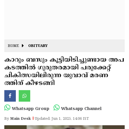
Fitr
May
Day
Eid
Al
Independence
Ad'ha
Day
Onam
HOME
OBITUARY
J&K
State
കാറും ബസും കൂട്ടിയിടിച്ചുണ്ടായ അപ
Haryana
കടത്തിൽ ഗുരുതരമായി പരുക്കേറ്റ്
Assembly
State
Diwali
ചികിത്സയിലിരുന്ന യുവാവ് മരണ
Elections
Assembly
Christmas
ത്തിന് കീഴടങ്ങി
Elections
New-
Year
Republic
Whatsapp Group
Whatsapp Channel
Day
Budget
By
Main Desk
Updated: Jun 1, 2025, 14:06 IST
Delhi