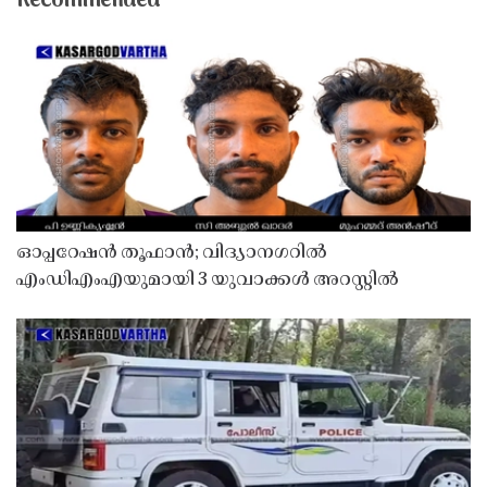
Recommended
ഓപ്പറേഷൻ തൂഫാൻ; വിദ്യാനഗറിൽ
എംഡിഎംഎയുമായി 3 യുവാക്കൾ അറസ്റ്റിൽ