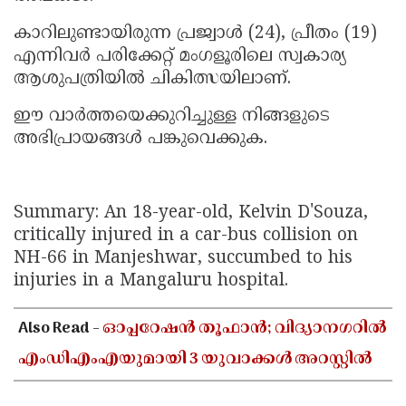
കാറിലുണ്ടായിരുന്ന പ്രജ്വാൾ (24), പ്രീതം (19)
എന്നിവർ പരിക്കേറ്റ് മംഗളൂരിലെ സ്വകാര്യ
ആശുപത്രിയിൽ ചികിത്സയിലാണ്.
ഈ വാർത്തയെക്കുറിച്ചുള്ള നിങ്ങളുടെ
അഭിപ്രായങ്ങൾ പങ്കുവെക്കുക.
Summary: An 18-year-old, Kelvin D'Souza,
critically injured in a car-bus collision on
NH-66 in Manjeshwar, succumbed to his
injuries in a Mangaluru hospital.
Also Read -
ഓപ്പറേഷൻ തൂഫാൻ; വിദ്യാനഗറിൽ
എംഡിഎംഎയുമായി 3 യുവാക്കൾ അറസ്റ്റിൽ