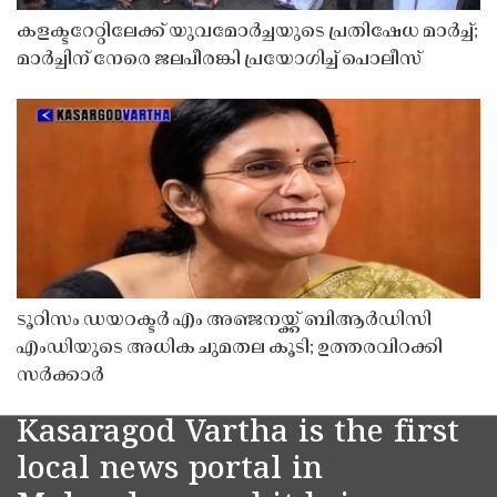
കളക്ടറേറ്റിലേക്ക് യുവമോർച്ചയുടെ പ്രതിഷേധ മാർച്ച്;
മാർച്ചിന് നേരെ ജലപീരങ്കി പ്രയോഗിച്ച് പൊലീസ്
ടൂറിസം ഡയറക്ടർ എം അഞ്ജനയ്ക്ക് ബിആർഡിസി
എംഡിയുടെ അധിക ചുമതല കൂടി; ഉത്തരവിറക്കി
സർക്കാർ
Kasaragod Vartha is the first
local news portal in