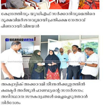
കേന്ദ്രത്തിനും യുഡിഎഫ് സർക്കാരിനുമെതിരെ
രൂക്ഷവിമർശനവുമായി പ്രതിപക്ഷ നേതാവ്
പിണറായി വിജയൻ
അക്വാട്ടിക് അക്കാദമി നീന്തൽക്കുളത്തിൽ
കലക്ടർ അർജുൻ പാണ്ഡ്യൻ്റെ സന്ദർശനം;
അടിസ്ഥാന സൗകര്യങ്ങൾ മെച്ചപ്പെടുത്താൻ
നിർദേശം