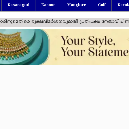
Kasaragod
Kannur
Manglore
Gulf
Keral