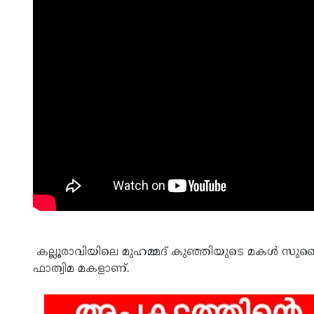
കല്ലൂരാവിയിലെ മുഹമ്മദ് കുഞ്ഞിയുടെ മകൾ സുഹ
ഫാത്വിമ മകളാണ്.