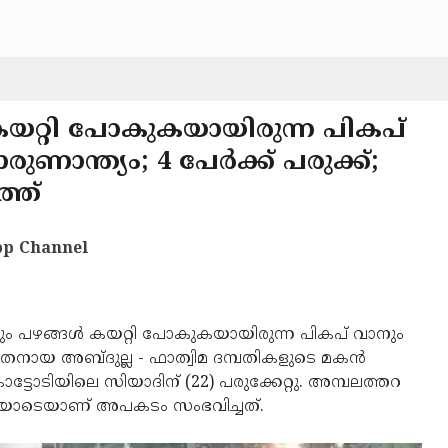
കയറ്റി പോകുകയായിരുന്ന പികപ്
ാരുണാന്ത്യം; 4 പേർക്ക് പരുക്ക്;
്ത്
p Channel
 പഴങ്ങൾ കയറ്റി പോകുകയായിരുന്ന പികപ് വാനും
 പരേതനായ അബ്ദുല്ല - ഫാത്വിമ ദമ്പതികളുടെ മകൻ
്ടോടിയിലെ സിയാദിന് (22) പരുക്കേറ്റു. അമ്പലത്തറ
മണിയോടെയാണ് അപകടം സംഭവിച്ചത്.