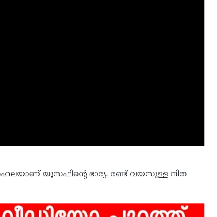
ൈലയാണ് യൂസഫിന്റെ ഭാര്യ. രണ്ട് വയസുള്ള നിത