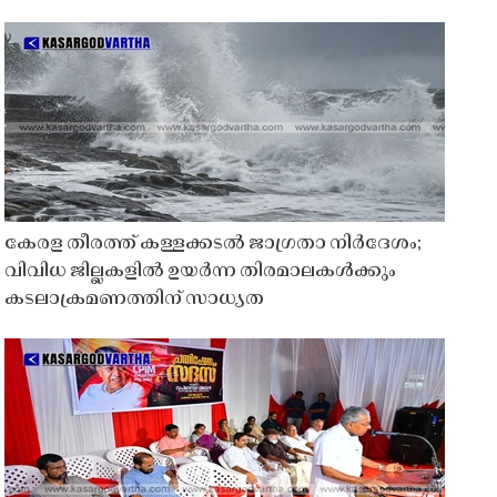
കേരള തീരത്ത് കള്ളക്കടൽ ജാഗ്രതാ നിർദേശം;
വിവിധ ജില്ലകളിൽ ഉയർന്ന തിരമാലകൾക്കും
കടലാക്രമണത്തിന് സാധ്യത