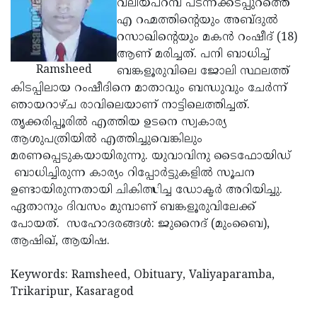
വലിയപറമ്പ പടന്നക്കടപ്പുറത്തെ
Election
Maha
എ റഹ്മത്തിന്റെയും അബ്ദുല്‍
Shivarathri
International
റസാഖിന്റെയും മകന്‍ റംഷീദ് (18)
ആണ് മരിച്ചത്. പനി ബാധിച്ച്
Women's
Anti-
Ramsheed
ബങ്കളൂരുവിലെ ജോലി സ്ഥലത്ത്
Day
Drug
Attukal
കിടപ്പിലായ റംഷീദിനെ മാതാവും ബന്ധുവും ചേര്‍ന്ന്
ഞായറാഴ്ച രാവിലെയാണ് നാട്ടിലെത്തിച്ചത്.
Campaign
Pongala
Holi
തൃക്കരിപ്പൂരില്‍ എത്തിയ ഉടനെ സ്വകാര്യ
2025
2025
IPL
ആശുപത്രിയില്‍ എത്തിച്ചുവെങ്കിലും
മരണപ്പെടുകയായിരുന്നു. യുവാവിനു ടൈഫോയിഡ്
2025
Eid
ബാധിച്ചിരുന്ന കാര്യം റിപ്പോര്‍ട്ടുകളില്‍ സൂചന
Al-
Waqf
ഉണ്ടായിരുന്നതായി ചികിത്സിച്ച ഡോക്ടര്‍ അറിയിച്ചു.
ഏതാനും ദിവസം മുമ്പാണ് ബങ്കളൂരുവിലേക്ക്
Fitr
Bill
Vishu
പോയത്. സഹോദരങ്ങള്‍: ജുനൈദ് (മുംബൈ),
2025
Controversy
Festival
Good
ആഷിഖ്, ആയിഷ.
2025
Friday
Easter
Keywords: Ramsheed, Obituary, Valiyaparamba,
Observance
Sunday
By-
Trikaripur, Kasaragod
2025
2025
Election
Bihar