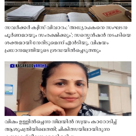
സവർക്കർ ക്വിസ് വിവാദം; ‘അധ്യാപകനെ സംഘടന
പൂർണമായും സംരക്ഷിക്കും’; സസ്പെൻഷൻ നടപടിയെ
ശക്തമായി നേരിടുമെന്ന് എൻടിയു, വിഷയം
പ്രധാനമന്ത്രിയുടെ ശ്രദ്ധയിൽപ്പെടുത്തും
വിഷം ഉള്ളിൽച്ചെന്ന നിലയിൽ സ്വയം കാറോടിച്ച്
ആശുപത്രിയിലെത്തി; ചികിത്സയിലായിരുന്ന