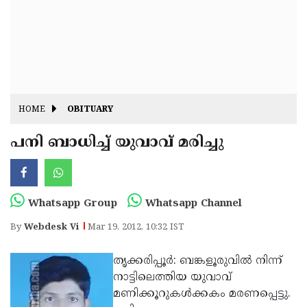
Fitr
May
Day
Eid
Al
Independence
Ad'ha
Day
Onam
HOME
OBITUARY
J&K
State
പനി ബാധിച്ച് യുവാവ് മരിച്ചു
Haryana
Assembly
State
Diwali
Elections
Assembly
Christmas
Whatsapp Group
Whatsapp Channel
Elections
New-
By
Webdesk Vi
Mar 19, 2012, 10:32 IST
Year
Republic
തൃക്കരിപ്പൂര്‍: ബങ്കളൂരുവില്‍ നിന്ന്
Day
Budget
നാട്ടിലെത്തിയ യുവാവ്
Delhi
മണിക്കൂറുകള്‍ക്കകം മരണപ്പെട്ടു.