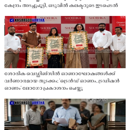
കേന്ദ്രം അടച്ചുപൂട്ടി, ഒടുവിൽ കലക്ടറുടെ ഇടപെടൽ
ശോഭിക വെഡ്ഡിങ്സിൽ ഓണാഘോഷങ്ങൾക്ക്
വർണാഭമായ തുടക്കം; 'ട്രെൻഡ് ഓണം, ട്രഡിഷൻ
ഓണം' ലോഗോ പ്രകാശനം ചെയ്തു