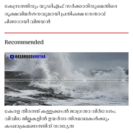
കേന്ദ്രത്തിനും യുഡിഎഫ് സർക്കാരിനുമെതിരെ
രൂക്ഷവിമർശനവുമായി പ്രതിപക്ഷ നേതാവ്
പിണറായി വിജയൻ
Recommended
കേരള തീരത്ത് കള്ളക്കടൽ ജാഗ്രതാ നിർദേശം;
വിവിധ ജില്ലകളിൽ ഉയർന്ന തിരമാലകൾക്കും
കടലാക്രമണത്തിന് സാധ്യത