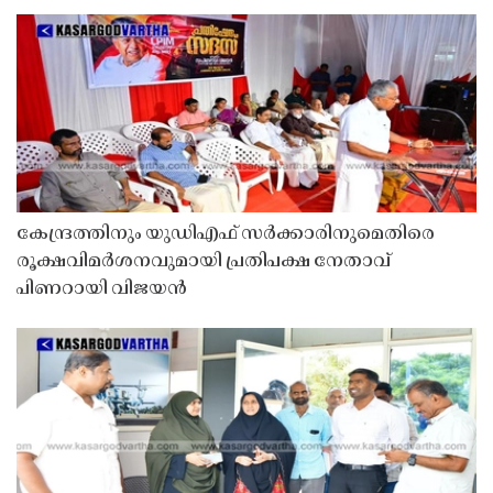
കേന്ദ്രത്തിനും യുഡിഎഫ് സർക്കാരിനുമെതിരെ
രൂക്ഷവിമർശനവുമായി പ്രതിപക്ഷ നേതാവ്
പിണറായി വിജയൻ