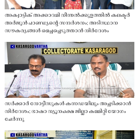
അക്വാട്ടിക് അക്കാദമി നീന്തൽക്കുളത്തിൽ കലക്ടർ
അർജുൻ പാണ്ഡ്യൻ്റെ സന്ദർശനം; അടിസ്ഥാന
സൗകര്യങ്ങൾ മെച്ചപ്പെടുത്താൻ നിർദേശം
സർക്കാർ നോട്ടീസുകൾ കന്നഡയിലും അച്ചടിക്കാൻ
നിർദേശം; ഭാഷാ ന്യൂനപക്ഷ ജില്ലാ കമ്മിറ്റി യോഗം
ചേർന്നു