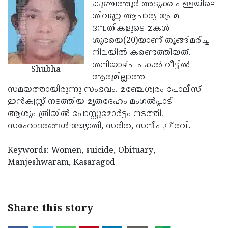
Election
കുഞ്ചത്തൂര്‍ അടുക്ക പള്ളയിലെ
Maha
ശിവണ്ണ ആചാര്യ-പ്രേമ
Shivarathri
International
ദമ്പതികളുടെ മകള്‍
Women's
ശുഭയെ(20)യാണ് തൂങ്ങിമരിച്ച
Anti-
നിലയില്‍ കണ്ടെത്തിയത്.
Day
Drug
Attukal
ശനിയാഴ്ച പകല്‍ വീട്ടില്‍
Shubha
Campaign
Pongala
ആരുമില്ലാത്ത
Holi
സമയത്തായിരുന്നു സംഭവം. മഞ്ചേശ്വരം പോലീസ്
2025
2025
IPL
ഇന്‍ക്വസ്റ്റ് നടത്തിയ മൃതദേഹം മംഗല്‍പ്പാടി
2025
ആശുപത്രിയില്‍ പോസ്റ്റുമോര്‍ട്ടം നടത്തി.
Eid
സഹോദരങ്ങള്‍ ജ്യോതി, സരിത, സന്ദീപ,് രവി.
Al-
Waqf
Fitr
Bill
Keywords: Women, suicide, Obituary,
Vishu
Manjeshwaram, Kasaragod
2025
Controversy
Festival
Good
2025
Friday
Easter
Observance
Sunday
By-
Share this story
2025
2025
Election
Bihar