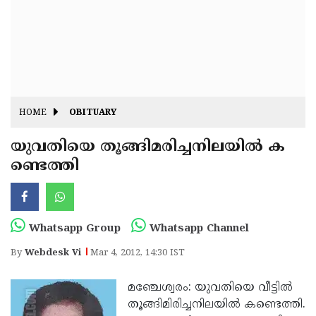
Fitr
May
Day
Eid
Al
Independence
Ad'ha
Day
Onam
HOME
OBITUARY
J&K
State
യുവതിയെ തൂങ്ങിമരിച്ചനിലയില്‍ ക
Haryana
ണ്ടെത്തി
Assembly
State
Diwali
Elections
Assembly
Christmas
Elections
New-
Whatsapp Group
Whatsapp Channel
Year
Republic
By
Webdesk Vi
Mar 4, 2012, 14:30 IST
Day
Budget
മഞ്ചേശ്വരം: യുവതിയെ വീട്ടില്‍
Delhi
തൂങ്ങിമിരിച്ചനിലയില്‍ കണ്ടെത്തി.