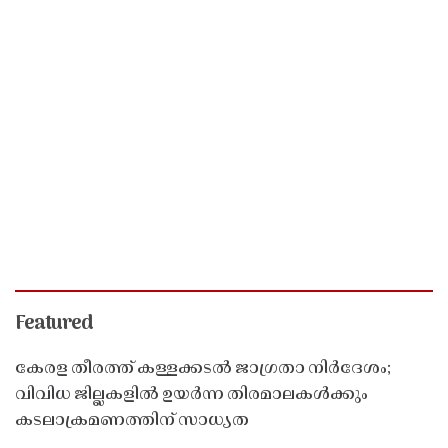
Featured
കേരള തീരത്ത് കള്ളക്കടൽ ജാഗ്രതാ നിർദേശം;
വിവിധ ജില്ലകളിൽ ഉയർന്ന തിരമാലകൾക്കും
കടലാക്രമണത്തിന് സാധ്യത