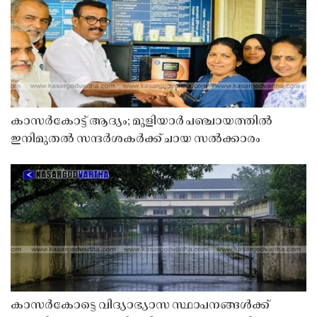
കാസർകോട്ട് ആദ്യം; മുളിയാർ പഞ്ചായത്തിൽ
ഇനിമുതൽ സന്ദർശകർക്ക് ചായ സൽക്കാരം
കാസർകോട്ടെ വിദ്യാഭ്യാസ സ്ഥാപനങ്ങൾക്ക്