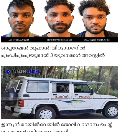
ഓപ്പറേഷൻ തൂഫാൻ; വിദ്യാനഗറിൽ
എംഡിഎംഎയുമായി 3 യുവാക്കൾ അറസ്റ്റിൽ
ഇന്ത്യൻ റെയിൽവേയിൽ ജോലി വാഗ്ദാനം ചെയ്ത്