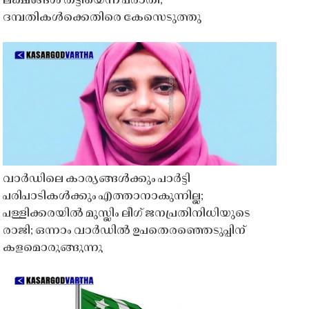
ലക്ഷങ്ങൾ തട്ടിയെന്ന പരാതി;
ദമ്പതികൾക്കെതിരെ കേസെടുത്തു
വാർഡിലെ കാര്യങ്ങൾക്കും പാർട്ടി
പരിപാടികൾക്കും എത്താനാകുന്നില്ല;
പള്ളിക്കരയിൽ മുസ്ലിം ലീഗ് ജനപ്രതിനിധിയുടെ
രാജി; ഒന്നാം വാർഡിൽ ഉപതെരഞ്ഞെടുപ്പിന്
കളമൊരുങ്ങുന്നു