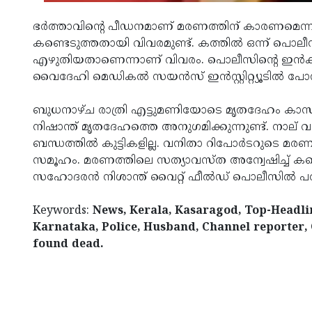
ഭര്‍ത്താവിന്റെ പീഡനമാണ് മരണത്തിന് കാരണമെന്ന് വ
കണ്ടെടുത്തതായി വിവരമുണ്ട്. കത്തില്‍ ഒന്ന് പൊലീസ
എഴുതിയതാണെന്നാണ് വിവരം. പൊലീസിന്റെ ഇന്‍ക്വസ
വൈദേഹി മെഡികല്‍ സയന്‍സ് ഇൻസ്റ്റിറ്റ്യൂടിൽ പോസ്റ്റ
ബുധനാഴ്ച രാത്രി എട്ടുമണിയോടെ മൃതദേഹം കാസര്‍
നിഷാന്ത് മൃതദേഹത്തെ അനുഗമിക്കുന്നുണ്ട്. നാല് വ
ബന്ധത്തില്‍ കുട്ടികളില്ല. വനിതാ റിപോര്‍ടറുടെ മര
സമൂഹം. മരണത്തിലെ സത്യാവസ്ത അന്വേഷിച്ച് കണ്ടെത
സഹോദരന്‍ നിശാന്ത് വൈറ്റ് ഫീല്‍ഡ് പൊലീസില്‍ പരാത
Keywords:
News, Kerala, Kasaragod, Top-Headlin
Karnataka, Police, Husband, Channel reporter
found dead.
< !- START disable copy paste -->