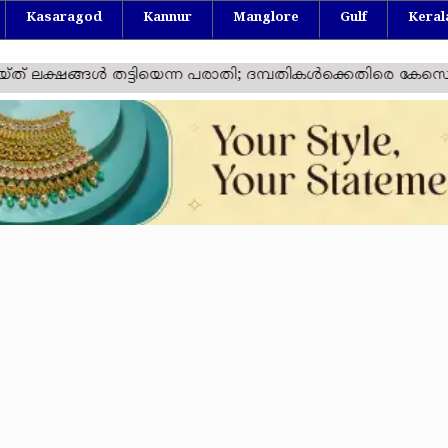
Kasaragod
Kannur
Manglore
Gulf
Keral