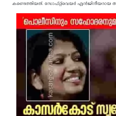
കണ്ടെത്തിയത്. സോഫ്റ്റ്‌വെയര്‍ എന്‍ജിനീയറായ അ