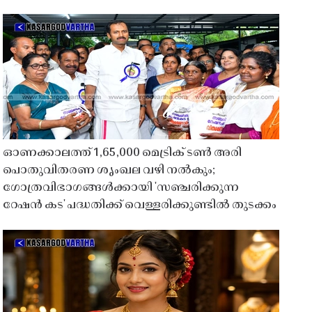
ഓണക്കാലത്ത് 1,65,000 മെട്രിക് ടൺ അരി
പൊതുവിതരണ ശൃംഖല വഴി നൽകും;
ഗോത്രവിഭാഗങ്ങൾക്കായി 'സഞ്ചരിക്കുന്ന
റേഷൻ കട' പദ്ധതിക്ക് വെള്ളരിക്കുണ്ടിൽ തുടക്കം