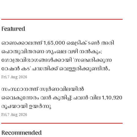
Featured
ഓണക്കാലത്ത് 1,65,000 മെട്രിക് ടൺ അരി
പൊതുവിതരണ ശൃംഖല വഴി നൽകും;
ഗോത്രവിഭാഗങ്ങൾക്കായി 'സഞ്ചരിക്കുന്ന
റേഷൻ കട' പദ്ധതിക്ക് വെള്ളരിക്കുണ്ടിൽ
തുടക്കം
Fri,7 Aug 2026
സംസ്ഥാനത്ത് സ്വർണവിലയിൽ
വൈകുന്നേരം വൻ കുതിപ്പ്; പവൻ വില 1,10,920
രൂപയായി ഉയർന്നു
Fri,7 Aug 2026
Recommended