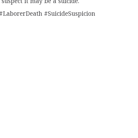
suspect it may be a suicide.
#LaborerDeath #SuicideSuspicion