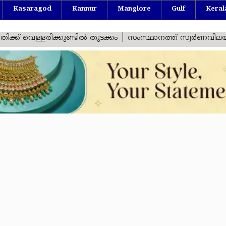
Kasaragod
Kannur
Manglore
Gulf
Keral