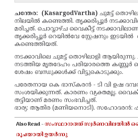
ചന്തേര: (KasargodVartha)
ചുമട്ട് തൊഴി
നിലയിൽ കണ്ടെത്തി. തൃക്കരിപ്പൂർ നടക്ക
മരിച്ചത്. ചൊവ്വാഴ്ച വൈകീട്ട് നടക്കാവില
തൃക്കരിപ്പൂർ റെയിൽവേ സ്റ്റേഷനും ഇടയ
കണ്ടെത്തിയത്.
നടക്കാവിലെ ചുമട്ട് തൊഴിലാളി ആയിരുന്നു. 
നടത്തിയ മൃതദേഹം പരിയാരത്തെ കണ്ണൂർ 
ശേഷം ബന്ധുക്കൾക്ക് വിട്ടുകൊടുക്കും.
പരേതനായ കെ ഭാസ്കരൻ - ടി വി ഉഷ ദമ്
സംശയിക്കുന്നത്. കാരണം വ്യക്തമല്ല. വൈകീ
തട്ടിയാണ് മരണം സംഭവിച്ചത്.
ഭാര്യ: ആതിര (മണിയനൊടി). സഹോദരൻ: ഷ
Also Read -
സംസ്ഥാനത്ത് സ്വർണവിലയിൽ വൈകു
രൂപയായി ഉയർന്നു