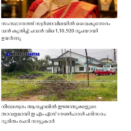
സംസ്ഥാനത്ത് സ്വർണവിലയിൽ വൈകുന്നേരം
വൻ കുതിപ്പ്; പവൻ വില 1,10,920 രൂപയായി
ഉയർന്നു
നീലേശ്വരം ആനച്ചാലിൽ ഇഴജന്തുക്കളുടെ
താവളമായി ഇ എം എസ് ടൗൺഹാൾ പരിസരം;
ദുരിതം പേറി നാട്ടുകാർ