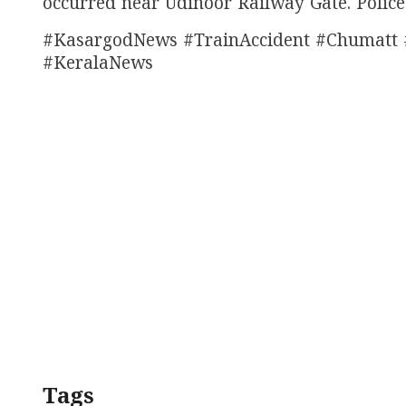
occurred near Udinoor Railway Gate. Police 
#KasargodNews #TrainAccident #Chumatt 
#KeralaNews
Tags