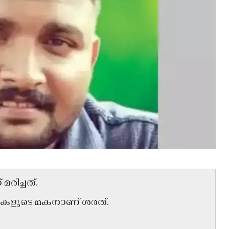
രിച്ചത്.
തികളുടെ മകനാണ് ശരത്.