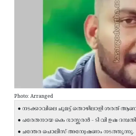
Photo: Arranged
● നടക്കാവിലെ ചുമട്ട് തൊഴിലാളി ശരത് ആണ് മ
● പരേതനായ കെ ഭാസ്കരൻ - ടി വി ഉഷ ദമ്പ
● ചന്തേര പൊലീസ് അന്വേഷണം നടത്തുന്നു.