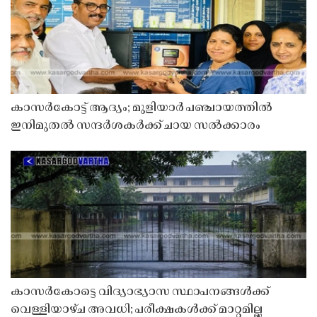
കാസർകോട്ട് ആദ്യം; മുളിയാർ പഞ്ചായത്തിൽ
ഇനിമുതൽ സന്ദർശകർക്ക് ചായ സൽക്കാരം
കാസർകോട്ടെ വിദ്യാഭ്യാസ സ്ഥാപനങ്ങൾക്ക്
വെള്ളിയാഴ്ച അവധി; പരീക്ഷകൾക്ക് മാറ്റമില്ല