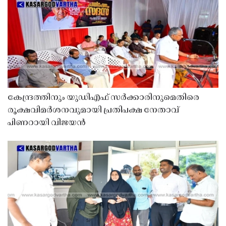
കേന്ദ്രത്തിനും യുഡിഎഫ് സർക്കാരിനുമെതിരെ
രൂക്ഷവിമർശനവുമായി പ്രതിപക്ഷ നേതാവ്
പിണറായി വിജയൻ