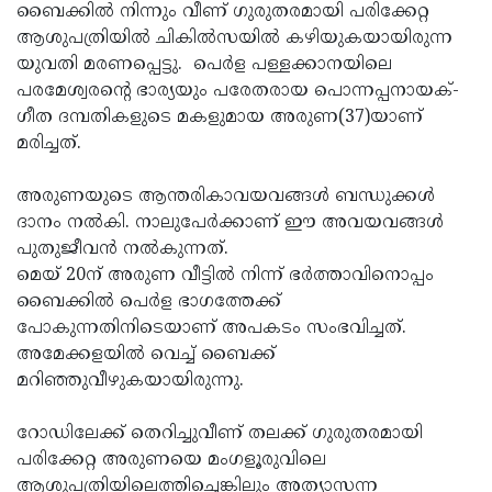
Election
Maha
ബൈക്കില്‍ നിന്നും വീണ് ഗുരുതരമായി പരിക്കേറ്റ
ആശുപത്രിയില്‍ ചികില്‍സയില്‍ കഴിയുകയായിരുന്ന
Shivarathri
International
യുവതി മരണപ്പെട്ടു. പെര്‍ള പള്ളക്കാനയിലെ
Women's
Anti-
പരമേശ്വരന്റെ ഭാര്യയും പരേതരായ പൊന്നപ്പനായക്-
ഗീത ദമ്പതികളുടെ മകളുമായ അരുണ(37)യാണ്
Day
Drug
Attukal
മരിച്ചത്.
Campaign
Pongala
Holi
അരുണയുടെ ആന്തരികാവയവങ്ങള്‍ ബന്ധുക്കള്‍
2025
2025
IPL
ദാനം നല്‍കി. നാലുപേര്‍ക്കാണ് ഈ അവയവങ്ങള്‍
2025
Eid
പുതുജീവന്‍ നല്‍കുന്നത്.
മെയ് 20ന് അരുണ വീട്ടില്‍ നിന്ന് ഭര്‍ത്താവിനൊപ്പം
Al-
Waqf
ബൈക്കില്‍ പെര്‍ള ഭാഗത്തേക്ക്
Fitr
Bill
Vishu
പോകുന്നതിനിടെയാണ് അപകടം സംഭവിച്ചത്.
അമേക്കളയില്‍ വെച്ച് ബൈക്ക്
2025
Controversy
Festival
Good
മറിഞ്ഞുവീഴുകയായിരുന്നു.
2025
Friday
Easter
റോഡിലേക്ക് തെറിച്ചുവീണ് തലക്ക് ഗുരുതരമായി
Observance
Sunday
By-
പരിക്കേറ്റ അരുണയെ മംഗളൂരുവിലെ
2025
2025
Election
Bihar
ആശുപത്രിയിലെത്തിച്ചെങ്കിലും അത്യാസന്ന