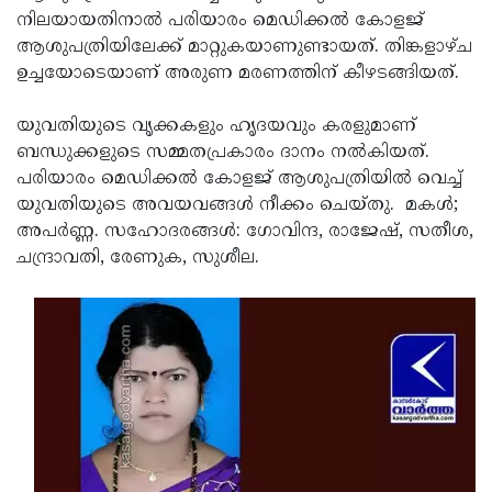
നിലയായതിനാല്‍ പരിയാരം മെഡിക്കല്‍ കോളജ്
Updates
Assembly
Kerala
ആശുപത്രിയിലേക്ക് മാറ്റുകയാണുണ്ടായത്. തിങ്കളാഴ്ച
Polls
Local
Look
ഉച്ചയോടെയാണ് അരുണ മരണത്തിന് കീഴടങ്ങിയത്.
Body
Back
യുവതിയുടെ വൃക്കകളും ഹൃദയവും കരളുമാണ്
Election
2025
ബന്ധുക്കളുടെ സമ്മതപ്രകാരം ദാനം നല്‍കിയത്.
പരിയാരം മെഡിക്കല്‍ കോളജ് ആശുപത്രിയില്‍ വെച്ച്
യുവതിയുടെ അവയവങ്ങള്‍ നീക്കം ചെയ്തു. മകള്‍;
അപര്‍ണ്ണ. സഹോദരങ്ങള്‍: ഗോവിന്ദ, രാജേഷ്, സതീശ,
ചന്ദ്രാവതി, രേണുക, സുശീല.