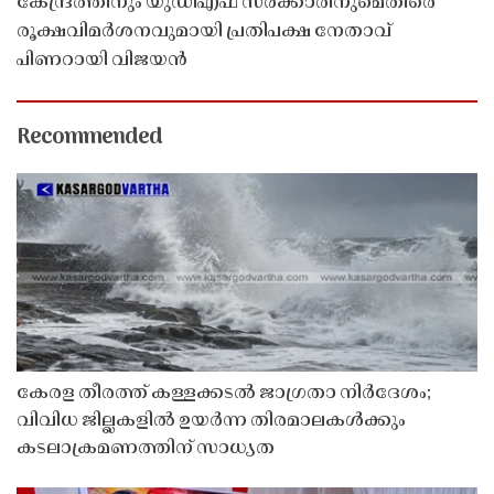
കേന്ദ്രത്തിനും യുഡിഎഫ് സർക്കാരിനുമെതിരെ
രൂക്ഷവിമർശനവുമായി പ്രതിപക്ഷ നേതാവ്
പിണറായി വിജയൻ
Recommended
കേരള തീരത്ത് കള്ളക്കടൽ ജാഗ്രതാ നിർദേശം;
വിവിധ ജില്ലകളിൽ ഉയർന്ന തിരമാലകൾക്കും
കടലാക്രമണത്തിന് സാധ്യത