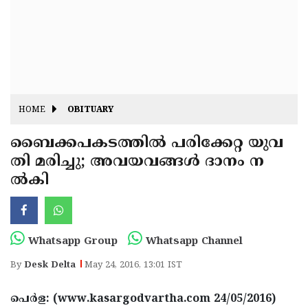
Fitr
May
Day
Eid
Al
Independence
Ad'ha
Day
Onam
HOME
OBITUARY
J&K
State
ബൈക്കപകടത്തില്‍ പരിക്കേറ്റ യുവ
Haryana
തി മരിച്ചു; അവയവങ്ങള്‍ ദാനം ന
Assembly
State
Diwali
ല്‍കി
Elections
Assembly
Christmas
Elections
New-
Year
Republic
Whatsapp Group
Whatsapp Channel
Day
Budget
By
Desk Delta
May 24, 2016, 13:01 IST
Delhi
പെര്‍ള: (www.kasargodvartha.com 24/05/2016)