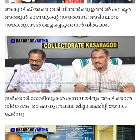
അക്വാട്ടിക് അക്കാദമി നീന്തൽക്കുളത്തിൽ കലക്ടർ
അർജുൻ പാണ്ഡ്യൻ്റെ സന്ദർശനം; അടിസ്ഥാന
സൗകര്യങ്ങൾ മെച്ചപ്പെടുത്താൻ നിർദേശം
സർക്കാർ നോട്ടീസുകൾ കന്നഡയിലും അച്ചടിക്കാൻ
നിർദേശം; ഭാഷാ ന്യൂനപക്ഷ ജില്ലാ കമ്മിറ്റി യോഗം
ചേർന്നു