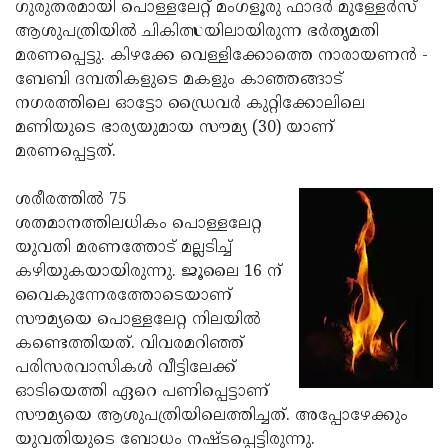
Election
ഗുരുതരമായി പൊള്ളലേറ്റ് മംഗളൂരു ഫാദര്‍ മുള്ളേര്‍സ്
Maha
ആശുപത്രിയില്‍ ചികിത്സയിലായിരുന്ന ഭര്‍തൃമതി
Shivarathri
International
മരണപ്പെട്ടു. കിഴക്കേ വെള്ളിക്കോത്തെ നാരായണന്‍ -
Women's
ബേബി ദമ്പതികളുടെ മകളും കാഞ്ഞങ്ങാട്
Anti-
നഗരത്തിലെ ഓട്ടോ ഡ്രൈവര്‍ കുറ്റിക്കോലിലെ
Day
Drug
Attukal
മണിയുടെ ഭാര്യയുമായ സൗമ്യ (30) യാണ്
Campaign
Pongala
മരണപ്പെട്ടത്.
Holi
2025
2025
IPL
ശരീരത്തില്‍ 75
2025
ശതമാനത്തിലധികം പൊള്ളലേറ്റ
Eid
യുവതി മരണത്തോട് മല്ലടിച്ച്
Al-
Waqf
കഴിയുകയായിരുന്നു. ജൂലൈ 16 ന്
Fitr
Bill
വൈകുന്നേരത്തോടെയാണ്
Vishu
സൗമ്യയെ പൊള്ളലേറ്റ നിലയില്‍
2025
Controversy
Festival
Good
കണ്ടെത്തിയത്. വിവരമറിഞ്ഞ്
2025
Friday
പരിസരവാസികള്‍ വീട്ടിലേക്ക്
Easter
ഓടിയെത്തി ഏറെ പണിപ്പെട്ടാണ്
Observance
Sunday
By-
സൗമ്യയെ ആശുപത്രിയിലെത്തിച്ചത്. അപ്പോഴേക്കും
2025
2025
Election
യുവതിയുടെ ബോധം നഷ്ടപ്പെട്ടിരുന്നു.
Bihar