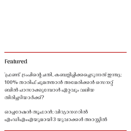
Featured
'ഫ്രണ്ട്' ട്രംപിന്റെ ചതി, കബളിപ്പിക്കപ്പെടുന്നത് ഇന്ത്യ;
100% താരിഫ് ചുമത്താൻ അമേരിക്കൻ സെനറ്റ്
ബിൽ പാസാക്കുമ്പോൾ ഏറ്റവും വലിയ
തിരിച്ചടിയാർക്ക്?
ഓപ്പറേഷൻ തൂഫാൻ; വിദ്യാനഗറിൽ
എംഡിഎംഎയുമായി 3 യുവാക്കൾ അറസ്റ്റിൽ