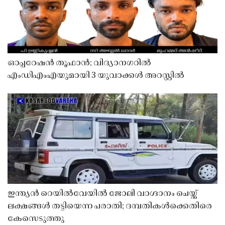
ഓപ്പറേഷൻ തൂഫാൻ; വിദ്യാനഗറിൽ
എംഡിഎംഎയുമായി 3 യുവാക്കൾ അറസ്റ്റിൽ
ഇന്ത്യൻ റെയിൽവേയിൽ ജോലി വാഗ്ദാനം ചെയ്ത്
ലക്ഷങ്ങൾ തട്ടിയെന്ന പരാതി; ദമ്പതികൾക്കെതിരെ
കേസെടുത്തു