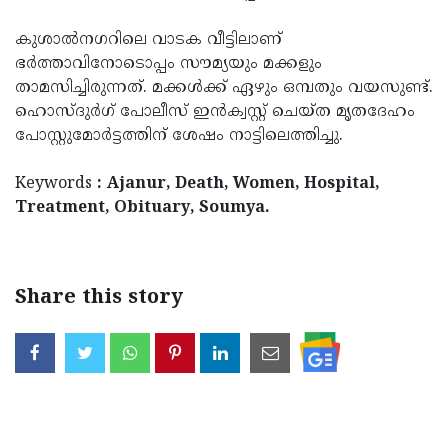
Updates
Assembly
Kerala
കുശാല്‍നഗറിലെ വാടക വീട്ടിലാണ്
Polls
Local
ഭര്‍ത്താവിനോടൊപ്പം സൗമ്യയും മക്കളും
Look
താമസിച്ചിരുന്നത്. മക്കള്‍ക്ക് ഏഴും ഒമ്പതും വയസുണ്ട്.
Body
Back
ഹൊസ്ദുര്‍ഗ് പോലീസ് ഇന്‍ക്വസ്റ്റ് ചെയ്ത മൃതദേഹം
Election
2025
പോസ്റ്റുമോര്‍ട്ടത്തിന് ശേഷം നാട്ടിലെത്തിച്ചു.
Keywords
: Ajanur, Death, Women, Hospital,
Treatment, Obituary, Soumya.
Share this story