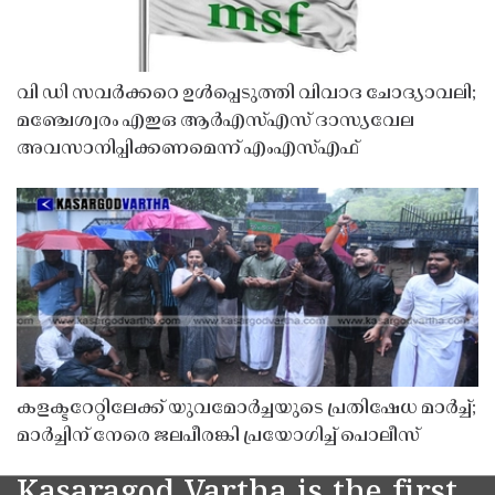
വി ഡി സവർക്കറെ ഉൾപ്പെടുത്തി വിവാദ ചോദ്യാവലി;
മഞ്ചേശ്വരം എഇഒ ആർഎസ്എസ് ദാസ്യവേല
അവസാനിപ്പിക്കണമെന്ന് എംഎസ്എഫ്
കളക്ടറേറ്റിലേക്ക് യുവമോർച്ചയുടെ പ്രതിഷേധ മാർച്ച്;
മാർച്ചിന് നേരെ ജലപീരങ്കി പ്രയോഗിച്ച് പൊലീസ്
Kasaragod Vartha is the first