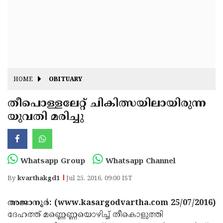
Fitr
May
Day
Eid
Al
Independence
Ad'ha
Day
Onam
HOME
OBITUARY
J&K
State
തീപൊള്ളലേറ്റ് ചികിത്സയിലായിരുന്ന
Haryana
യുവതി മരിച്ചു
Assembly
State
Diwali
Elections
Assembly
Christmas
Elections
New-
Whatsapp Group
Whatsapp Channel
Year
Republic
By
kvarthakgd1
Jul 25, 2016, 09:00 IST
Day
Budget
അജാനൂര്‍: (www.kasargodvartha.com 25/07/2016)
Delhi
ദേഹത്ത് മണ്ണെണ്ണയൊഴിച്ച് തീകൊളുത്തി