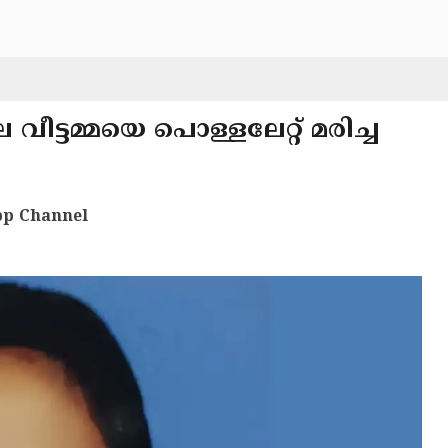
ലെ വീട്ടമ്മയെ പൊള്ളലേറ്റ് മരിച്ച
p Channel