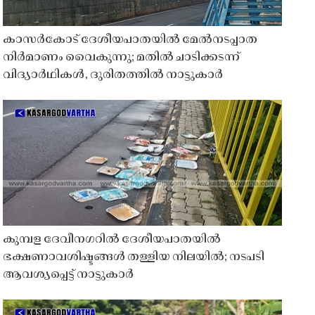
കാസർകോട് ദേശീയപാതയിൽ മേൽനടപ്പാത
നിർമാണം വൈകുന്നു; മതിൽ ചാടിക്കടന്ന്
വിദ്യാർഥികൾ, ദുരിതത്തിൽ നാട്ടുകാർ
കുമ്പള ദേവീനഗറിൽ ദേശീയപാതയിൽ
ഭക്ഷണാവശിഷ്ടങ്ങൾ തള്ളിയ നിലയിൽ; നടപടി
ആവശ്യപ്പെട്ട് നാട്ടുകാർ