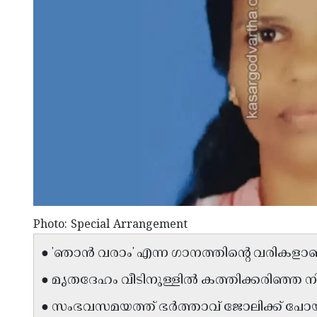
Photo: Special Arrangement
● 'ഞാൻ വരാം' എന്ന ഗാനത്തിൻ്റെ വരികളാണ് സ്
● മൃതദേഹം വീടിനുള്ളിൽ കത്തിക്കരിഞ്ഞ നി
● സംഭവസമയത്ത് ഭർത്താവ് ജോലിക്ക് പോയി