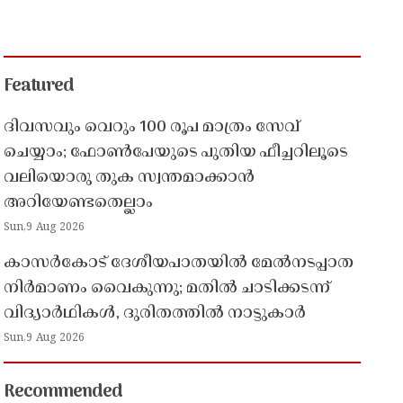
Featured
ദിവസവും വെറും 100 രൂപ മാത്രം സേവ്
ചെയ്യാം; ഫോൺപേയുടെ പുതിയ ഫീച്ചറിലൂടെ
വലിയൊരു തുക സ്വന്തമാക്കാൻ
അറിയേണ്ടതെല്ലാം
Sun,9 Aug 2026
കാസർകോട് ദേശീയപാതയിൽ മേൽനടപ്പാത
നിർമാണം വൈകുന്നു; മതിൽ ചാടിക്കടന്ന്
വിദ്യാർഥികൾ, ദുരിതത്തിൽ നാട്ടുകാർ
Sun,9 Aug 2026
Recommended