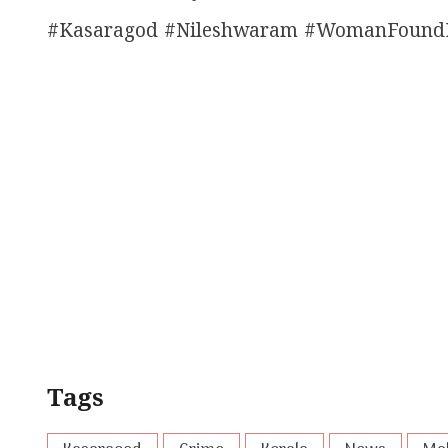
#Kasaragod #Nileshwaram #WomanFoundD
Tags