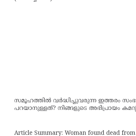
സമൂഹത്തിൽ വർദ്ധിച്ചുവരുന്ന ഇത്തരം സംഭവങ
പറയാനുള്ളത്? നിങ്ങളുടെ അഭിപ്രായം കമന്റ്
Article Summary: Woman found dead from b