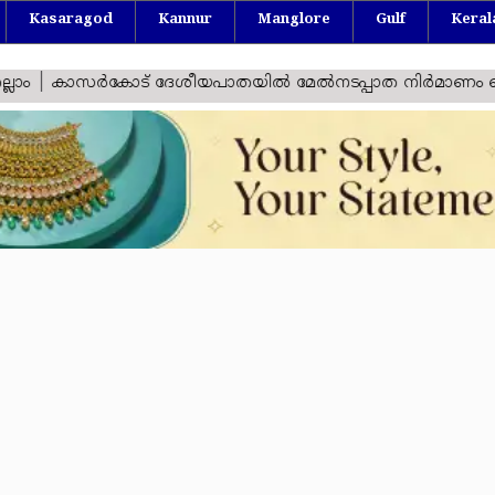
Kasaragod
Kannur
Manglore
Gulf
Keral