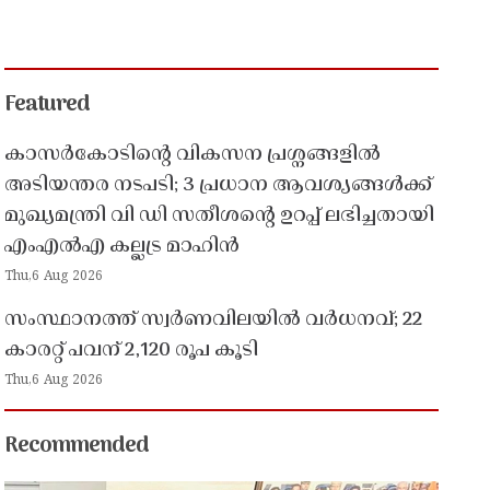
Featured
കാസർകോടിൻ്റെ വികസന പ്രശ്നങ്ങളിൽ
അടിയന്തര നടപടി; 3 പ്രധാന ആവശ്യങ്ങൾക്ക്
മുഖ്യമന്ത്രി വി ഡി സതീശൻ്റെ ഉറപ്പ് ലഭിച്ചതായി
എംഎൽഎ കല്ലട്ര മാഹിൻ
Thu,6 Aug 2026
സംസ്ഥാനത്ത് സ്വർണവിലയിൽ വർധനവ്; 22
കാരറ്റ് പവന് 2,120 രൂപ കൂടി
Thu,6 Aug 2026
Recommended