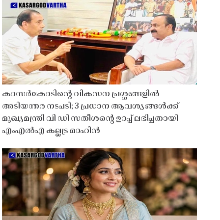
കാസർകോടിൻ്റെ വികസന പ്രശ്നങ്ങളിൽ
അടിയന്തര നടപടി; 3 പ്രധാന ആവശ്യങ്ങൾക്ക്
മുഖ്യമന്ത്രി വി ഡി സതീശൻ്റെ ഉറപ്പ് ലഭിച്ചതായി
എംഎൽഎ കല്ലട്ര മാഹിൻ