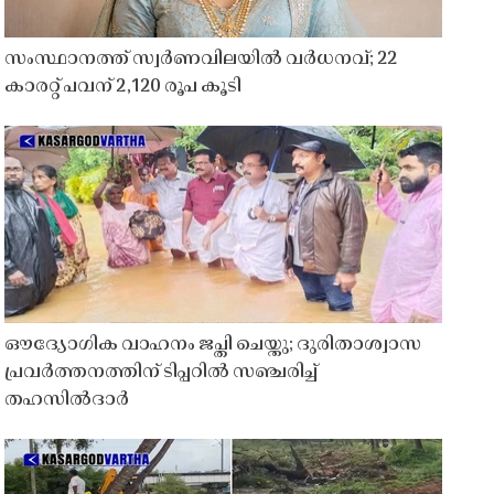
സംസ്ഥാനത്ത് സ്വർണവിലയിൽ വർധനവ്; 22
കാരറ്റ് പവന് 2,120 രൂപ കൂടി
ഔദ്യോഗിക വാഹനം ജപ്തി ചെയ്തു; ദുരിതാശ്വാസ
പ്രവർത്തനത്തിന് ടിപ്പറിൽ സഞ്ചരിച്ച്
തഹസിൽദാർ