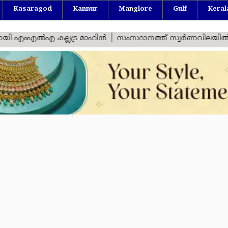
Kasaragod
Kannur
Manglore
Gulf
Keral